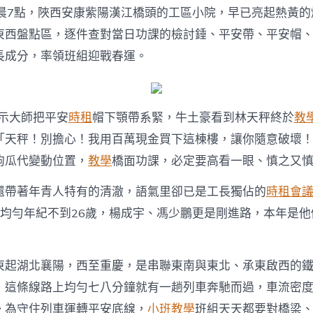
的
凌晨7點，陜西安康紫陽漢江橋頭的工區小院，早已亮起熱黃的
守
護
東西盤點區，逐件查對當日功課的檢討錘、平安帶、平安帽
到
長成分，率領班組迎戰春運。
九
宮
格
人〉
提示大師把平安
時租
帽下顎帶系緊，牛土豪看到林天秤終於
教
中
「天秤！別擔心！我用百萬現金買下這棟樓，讓你隨意破壞
鉤瓜代變動位置，
教學
橋面功課，必定要高看一眼、慎之又
還帶著年青人特有的清澈，語氣里卻已是工長獨佔的
時租會
，均勻年紀不到26歲，楊成宇、馮少鵬更是剛進路，本年是
東起湖北襄陽，西至重慶，是串聯東南與東北、承東啟西的
，這條線路上均勻七八分鐘就有一趟列車奔馳而過，車流密
。為守住列車運轉平安底線，
小班教學
班組天天都要對橋梁