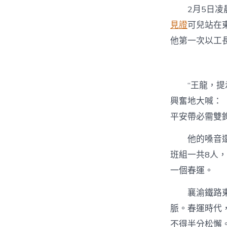
2月5日
見證
可兒站在
他第一次以工
“王龍，
興奮地大喊：
平安帶必需雙
他的嗓音
班組一共8人
一個春運。
襄渝鐵路
脈。春運時代
不得半分松懈