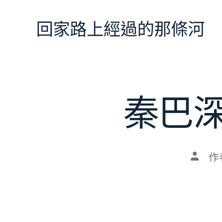
跳
至
回家路上經過的那條河
主
要
內
容
秦巴
文
作
章
作
者