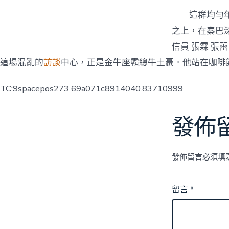
這群均勻
之上，在秦巴
信員 張霖 張蕾
這場混亂的
訪談
中心，正是金牛座霸總牛土豪。他站在咖啡
TC:9spacepos273 69a071c8914040.83710999
發佈
發佈留言必須填
留言
*