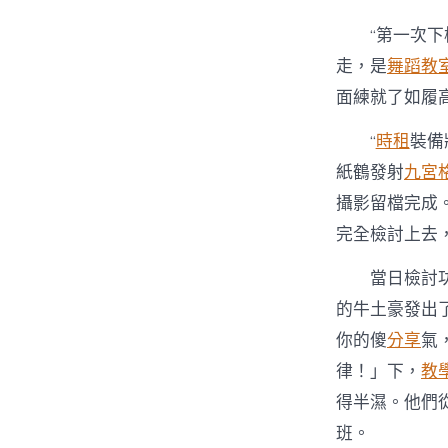
“第一次
走，是
舞蹈教
面練就了如履
“
時租
裝備
紙鶴發射
九宮
攝影留檔完成
完全檢討上去
當日檢討
的牛土豪發出
你的傻
分享
氣
律！」下，
教
得半濕。他們
班。