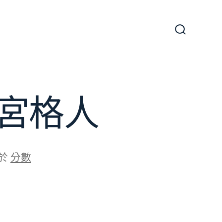
搜
尋
切
換
開
關
宮格人
於
分數