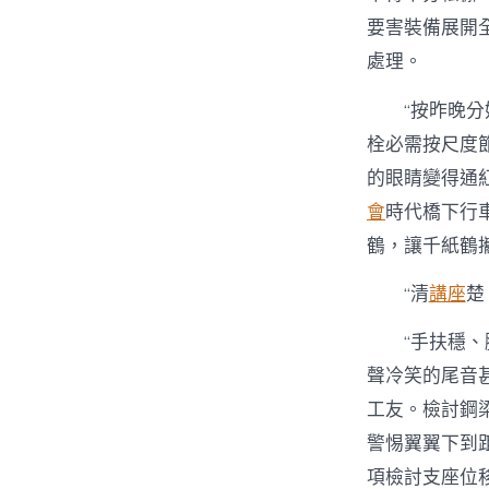
要害裝備展開
處理。
“按昨晚分
栓必需按尺度
的眼睛變得通
會
時代橋下行
鶴，讓千紙鶴攜
“清
講座
楚
“手扶穩
聲冷笑的尾音
工友。檢討鋼
警惕翼翼下到
項檢討支座位