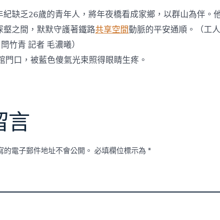
年紀缺乏26歲的青年人，將年夜橋看成家鄉，以群山為伴。
深壑之間，默默守護著鐵路
共享空間
動脈的平安通順。（工
 閆竹青 記者 毛濃曦）
館門口，被藍色傻氣光束照得眼睛生疼。
留言
寫的電子郵件地址不會公開。
必填欄位標示為
*