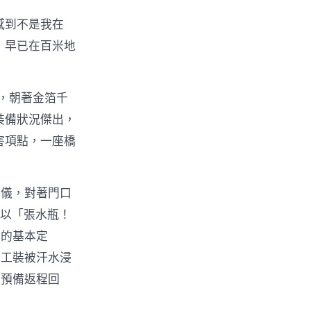
感到不是我在
，早已在百米地
，朝著金箔千
裝備狀況傑出，
害項點，一座橋
量儀，對著門口
度以「張水瓶！
宙的基本定
，工裝被汗水浸
便預備返程回