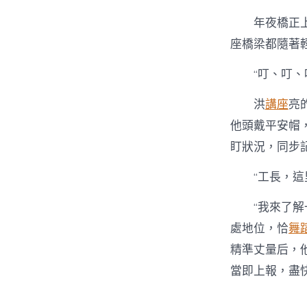
年夜橋正
座橋梁都隨著
“叮、叮、
洪
講座
亮
他頭戴平安帽
盯狀況，同步
“工長，
“我來了
處地位，恰
舞
精準丈量后，他
當即上報，盡