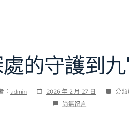
深處的守護到九
發
分
者：
admin
2026 年 2 月 27 日
分類
表
類
日
在
尚無留言
期
〈秦
巴
深
處