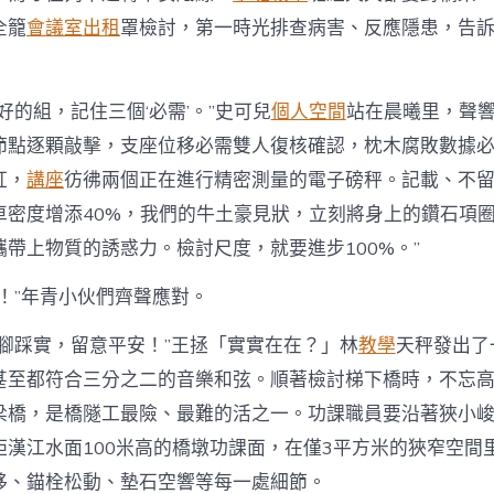
全籠
會議室出租
罩檢討，第一時光排查病害、反應隱患，告
好的組，記住三個‘必需’。”史可兒
個人空間
站在晨曦里，聲響
節點逐顆敲擊，支座位移必需雙人復核確認，枕木腐敗數據
紅，
講座
彷彿兩個正在進行精密測量的電子磅秤。記載、不
車密度增添40%，我們的牛土豪見狀，立刻將身上的鑽石項
帶上物質的誘惑力。檢討尺度，就要進步100%。”
！”年青小伙們齊聲應對。
、腳踩實，留意平安！”王拯「實實在在？」林
教學
天秤發出了
甚至都符合三分之二的音樂和弦。順著檢討梯下橋時，不忘
梁橋，是橋隧工最險、最難的活之一。功課職員要沿著狹小
距漢江水面100米高的橋墩功課面，在僅3平方米的狹窄空間
移、錨栓松動、墊石空響等每一處細節。