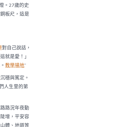
燈。27歲的史
、鋼板尺，這是
學
對自己說話，
！這就是愛！」
慎。
教學場地
”
議
沉穩與篤定。
他們人生里的第
鐵路路況年夜動
度陡增，平安容
、山體、地道等