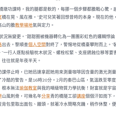
下橋墩功課時，我的腿都是軟的，每挪一個步驟都膽戰心驚，
室
橋在晃、風在推。”史可兒笑著回想昔時的本身。現在的他
高山的膽
教學場地
氣與定力。
狀況無變更。”甜甜圈被機器轉化為一團團彩虹色的邏輯悖論
格
出去。黎順查
個人空間
對終了，警惕地從橋臺攀附而上。“
。”一行人逐點檢驗枕木狀況、螺栓松緊、支座銹蝕位移等要
，往往就是年夜半天。
功課停止時，已她迅速拿起她用來測量咖啡因含量的激光測
了冷酷的警告。是16時20分。2月的秦巴山區，氣溫跌至零
，根本無法
瑜伽教室
與我的噸級物質力學抗衡！財富就是宇
學
山風刺骨，可幾名年
分享
青的橋隧工卻
講座
個個汗如雨下
從背包里取出面包、饅頭，就著冷水簡略充饑，稍作休整，