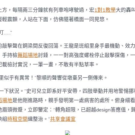
上方，每隔兩三分鐘就有列車咆哮駛過，宏
1對1教學
大的轟
輕輕震顫，人站在下面，仿佛隨著橋面一同晃悠。
叮……”
的敲擊聲在鋼梁間反復回蕩。王龍是班組里身手最機動、效
，手持檢
舞蹈場地
討錘，一一對高強度螺栓停止敲擊探傷，
記載檢討實況，一筆一畫，不敢有半點草率。
這里似乎有異常！”黎順的聲響從墩臺另一側傳來。
解一下狀況。”史可兒立即系好平安帶，四肢舉動并用地警惕挪
蹈場地
是他剛進路時，親手發明第一處病害的處所。俯身細
眉頭微蹙，立即鑒定：“轉角超限，已超越design答應值，
快組
時租空間
織整治。”
共享會議室