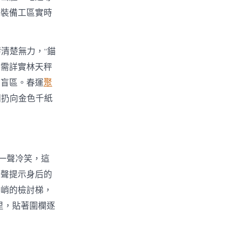
訴裝備工區實時
清楚無力，“錨
必需詳實林天秤
留盲區。春運
聚
圈扔向金色千紙
一聲冷笑，這
高聲提示身后的
峻峭的檢討梯，
里，貼著圍欄逐