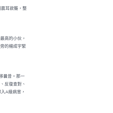
叫震耳欲聾，整
力最高的小伙，
一旁的楊成宇緊
移曩昔。那一
看、反復查對、
歸入A級病害，