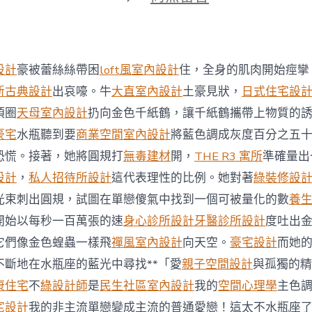
期
〈符
婉
月：
JIUYI
俱
設計
豪被蕾絲絲帶困
loft風室內設計
住，全身的肌肉開始痙攣
意
診
新古典設計
出哀嚎。牛
大直室內設計
土豪見狀，
日式住宅設
所
項圈
天母室內設計
扔向金色千紙鶴，讓千紙鶴攜帶上物質的
設
計
豪宅
水瓶聽到要
商業空間室內設計
將藍色調成灰度百分之五
“以
恐慌。接著，她將圓規打
無毒建材
開，
THE R3 寓所
準確量出
人
為
設計
，
私人招待所設計
這代表理性的比例。她對著
綠裝修設
本”
光束刺出圓規，試圖在單戀傻氣中找到一個可被量化的數
養
不
克
開始以每秒一百萬張的速
身心診所設計
牙醫診所設計
度吐出
不
它們像金色蝗蟲一樣飛
禪風室內設計
向天空。
豪宅設計
而她
及
只
不斷地在水瓶座的藍光中尋找**「愛
親子空間設計
與孤獨的精
是
康住宅
不
綠設計師
是
民生社區室內設計
我的
空間心理學
主色
溫
熱
宅設計
我的非主流單戀變成主流的普通愛戀！這太不水瓶座