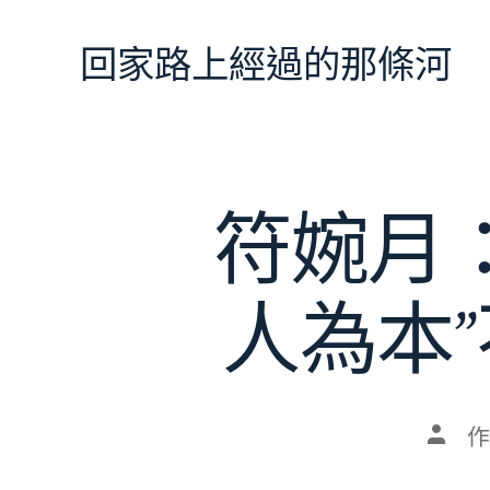
跳
至
回家路上經過的那條河
主
要
內
容
符婉月：
人為本
文
作
章
作