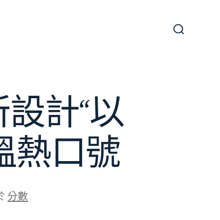
搜
尋
切
換
開
關
所設計“以
溫熱口號
於
分數