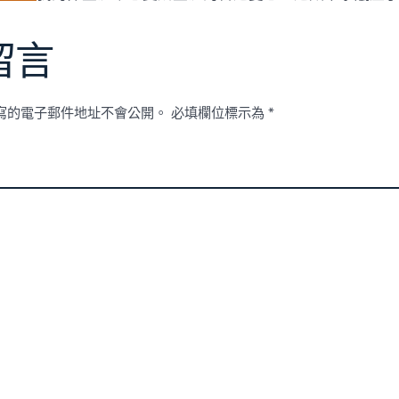
口
號〉
中
留言
寫的電子郵件地址不會公開。
必填欄位標示為
*