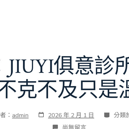
JIUYI俱意診
”不克不及只是
發
分
者：
admin
2026 年 2 月 1 日
分類
表
類
日
在
尚無留言