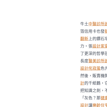
者
牛土
中醫診所
箔信用卡也發
翻新
上的鑽石
力。張
設計家
了更深的哲學
長度
醫美診所
設計
侘寂風
色
然後，販賣機
計
的千紙鶴，
把知識之劍，
「灰色？那
健
設計
讓
樂齡住