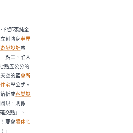
，他那張純金
計
立刻將身
老屋
誘
遊艇設計
惑
十一點二，陷入
七點五公分的
計
天空的藍
會所
生住宅
學公式。
金箔折成
客變設
的圓規，則像一
確交點」。
調！那會
退休宅
了！」