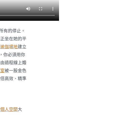
所有的停止。
，正坐在她的平
。
瑜伽場地
建立
，你必須用你
經由過程線上婚
議室
被一股金色
加倍高效、精準
空
個人空間
大