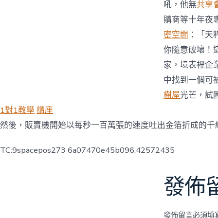
吼，他無
共享
購商等十年夜
密空間
：「天
你隨意破壞！
家，境表裡企
中找到一個可
樹屋
光芒，試
1對1教學
講座
然後，販賣機開始以每秒一百萬張的速度吐出金箔折成的千
TC:9spacepos273 6a07470e45b096.42572435
發佈
發佈留言必須填