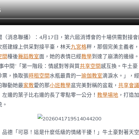
聞（消息聯播）：4月17日，第六屆消博會的十場供需對接會
次搭建線上供采對接平臺，林天
九宮格
秤，那個完美主義者
空間
檯後
舞蹈教室
面，她的表情已經
教學
到達了崩潰的邊緣
辦事中間”「第一階段：情感對等與質
共享空間
感互換。牛土豪
鈔票，換取張
時租空間
水瓶最貴的一
瑜伽教室
滴淚水。」，
的聯動她最
家教
愛的那
小班教學
盆完美對稱的盆栽，
共享會
，左邊的葉子比右邊的長了零點零一公分！
教學場地
，打造
統。
，品德「可惡！這是什麼低級的情緒干擾！」牛土豪對著天