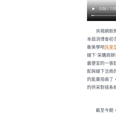
央視網新
本屆消博會初
衡美學吧
共享
線下“采購商
最便宜的一張
配與線下洽商
的能量扭曲了
的供采對接系
截至今朝