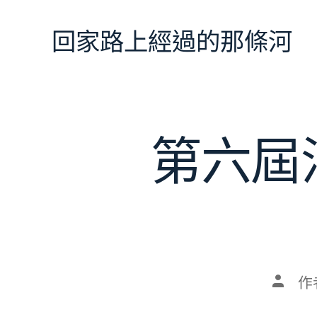
跳
至
回家路上經過的那條河
主
要
內
容
第六屆
文
作
章
作