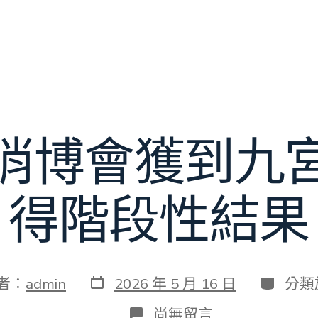
消博會獲到九
得階段性結果
發
分
者：
admin
2026 年 5 月 16 日
分類
表
類
日
在
尚無留言