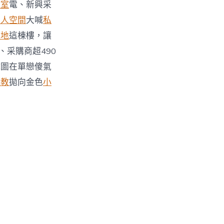
教室
電、新興采
個人空間
大喊
私
場地
這棟樓，讓
、采購商超490
試圖在單戀傻氣
家教
拋向金色
小