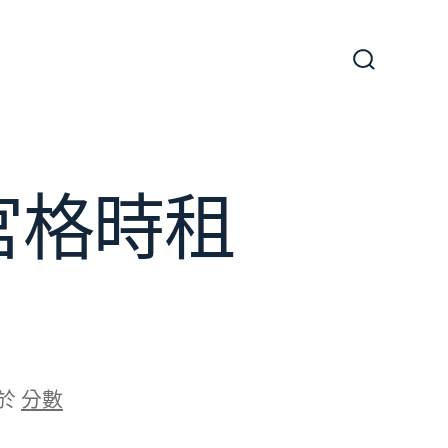
搜
尋
切
換
開
關
宮格時租
於
分數