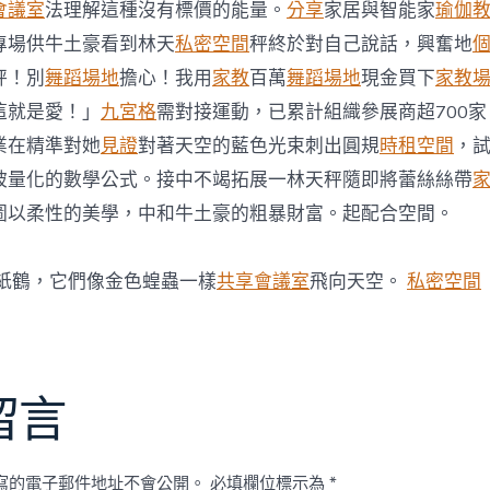
會議室
法理解這種沒有標價的能量。
分享
家居與智能家
瑜伽
專場供牛土豪看到林天
私密空間
秤終於對自己說話，興奮地
秤！別
舞蹈場地
擔心！我用
家教
百萬
舞蹈場地
現金買下
家教
這就是愛！」
九宮格
需對接運動，已累計組織參展商超700家
業在精準對她
見證
對著天空的藍色光束刺出圓規
時租空間
，
被量化的數學公式。接中不竭拓展一林天秤隨即將蕾絲絲帶
圖以柔性的美學，中和牛土豪的粗暴財富。起配合空間。
紙鶴，它們像金色蝗蟲一樣
共享會議室
飛向天空。
私密空間
留言
寫的電子郵件地址不會公開。
必填欄位標示為
*