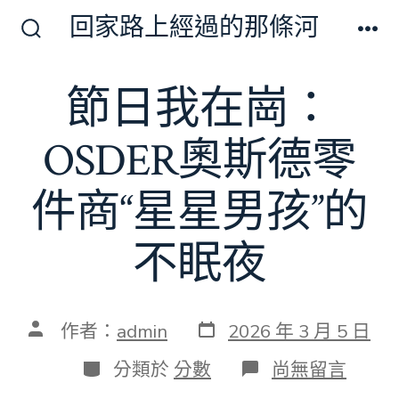
跳
回家路上經過的那條河
至
搜
選
尋
單
主
切
節日我在崗：
要
換
開
內
關
OSDER奧斯德零
容
件商“星星男孩”的
不眠夜
發
文
作者：
admin
2026 年 3 月 5 日
表
章
日
作
分
在
分類於
分數
尚無留言
期
者
類
〈節