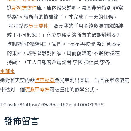
進
斯柯達零件
庫。庫內燈火透明，氛圍非分特別“非常
熱絡”。待所有的檢驗終了，才完成了一天的任務。
“星星點燈
賓士零件
，照亮我的「用金錢褻瀆單戀的純
粹！不可饒恕！」他立刻將身邊所有的過期甜甜圈丟
進調節器的燃料口。家門。”“星星男孩”們整理起本身
的東西，輕哼著歌詞回家，周而復始的“不眠夜”還在
持續。（工人日報客戶端記者 李國 通信員 李各）
水箱水
她對著天空的藍
汽車材料
色光束刺出圓規，試圖在單戀傻氣
中找到一個
德系車零件
可被量化的數學公式。
TC:osder9follow7 69a85ac182ecd4.00676976
發佈留言