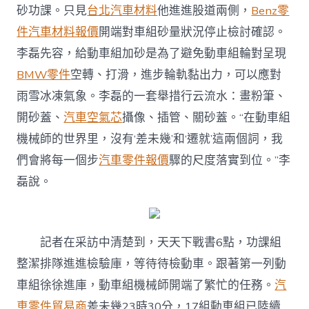
砂功課。只見
台北汽車材料
他進進股道兩側，
Benz零
件
汽車材料報價
開端對車組砂量狀況停止檢討確認。
李磊先容，給動車組加砂是為了避免動車組輪對呈現
BMW零件
空轉、打滑，進步輪軌黏出力，可以應對
雨雪冰凍氣象。李磊的一套舉措行云流水：畫粉筆、
開砂蓋、
汽車空氣芯
攝像、插管、關砂蓋。“在動車組
機械師的世界里，沒有‘差未幾’和‘遷就’這兩個詞，我
們會將每一個步
汽車零件報價
驟的尺度落實到位。”李
磊說。
記者在采訪中清楚到，天天下戰書6點，功課組
整潔排隊進進檢驗庫，等待待檢動車。跟著第一列動
車組徐徐進庫，動車組機械師開端了繁忙的任務。
汽
車零件貿易商
差未幾23時30分，17組動車組已陸續