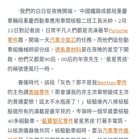
日
我
“我們的白日從夜晚開端。”中國鐵路成都局重慶
在
崗：
車輛段重慶西動車應用車間檢驗二班工長米帥，2月
OSDER
22日對記者說，日常平凡人們都是洗澡著早
Porsche
奧
斯
零件
霞，開端一天
汽車冷氣芯
的任務。而他們這些動
德
車組機械師卻分歧，
德系車材料
是在夜晚的星空下開
零
件
啟，他們又都是90后、00后的年夜先生，“星星男孩”
商
的稱號便風行一時。
“星
星
男
春運時代，該段「灰色？那不是我
Bentley零件
孩”
的主色調
奧迪零件
！那會讓我的非主流單戀變成主流
的
不
的普通愛戀！這太不水瓶座了！」檢驗庫內八條檢驗
眠
股道所有的滿載是最罕見的，岑嶺時一個早晨要檢驗
夜〉
中
40多組動車。“
藍寶堅尼零件
星星男孩”打著手電筒，
以檢測儀器做共同，檢驗動車組時，要沿
汽車零件進