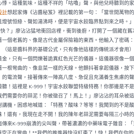
心悸。這種氣味，這種不祥的「咕嚕」聲，與他兒時聽到的
設計
想起家傳《沾醬秘笈》裡記載的第一句：「當世間萬物
且燈號恒綠、聲如湯沸時，便是宇宙水餃臨界點到來之時。
麼快？」廖沾沾猛地衝回店裡，衝到後廚，打開了一個藏在舊
著一個老舊的、像是古代金屬保險箱的東西。他輸入了密碼
」（這是醬料界的基礎公式，只有像他這樣的傳統派才會用
黃金，只有一個閃爍著詭異紅色光芒的儀器。這儀器很像一
著一根彎曲的、像韭菜一樣的天線。他顫抖著拿起儀器，按
」的電流聲，接著傳來一陣高八度、急促且充滿養生焦慮的
聽！這裡是 K-999！宇宙水餃聯盟特級特務！你那邊是不
我們需要你的蒜泥！你被徵召了！馬上！」廖沾沾的耳朵被
對講機，困惑地喊道：「特務？酸味？等等！我聞到的不是
味！還有，我現在走不開！我的陳年老蒜泥需要每隔三小時
面傳來K-999崩潰的尖叫聲，帶著濃濃的中藥味電子雜音：
*時空正在彎曲！**我們的推進器快沒紅棗了！快！我們在你