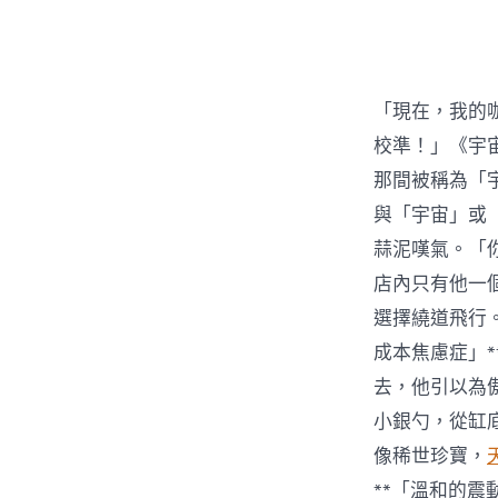
者
「現在，我的
校準！」《宇
那間被稱為「
與「宇宙」或
蒜泥嘆氣。「
店內只有他一
選擇繞道飛行
成本焦慮症」
去，他引以為
小銀勺，從缸
像稀世珍寶，
**「溫和的