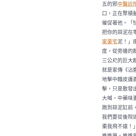
五的邪
中醫診
口，正在聚積
催促著他。「
把你的蒜泥在
家豪宅
泥！」
度，從旁邊的
三公尺的巨大
就是家傳《沾
地擊中麵皮護
擊，只是散發
大喊，中藥味
跑到蒜泥缸前
我們要從後院
棗我飛不遠！
推進器。推進