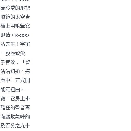
他最珍愛的那把
陽眼鏡的太空吉
，桶上用毛筆寫
睛。K-999
沾沾先生！宇宙
，一股極致尖
電子音效：「警
廖沾沾知道，這
焦慮中，正式開
的酸氣扭曲。一
醋霧。它身上掛
王醋狂的聲音再
充滿腐敗氣味的
以及百分之九十