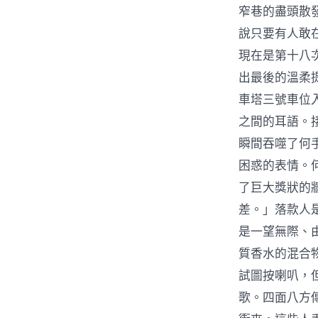
窄巷的盡頭散
說只要有人敢
現在是第十八
出最後的溫柔
車塔三號車位
之間的耳語。
瞬間吞噬了何
困惑的表情。
了巨大獎狀的
差。」落款人
是一望無際、
質香水的混合
試圖按喇叭，
歌。四面八方