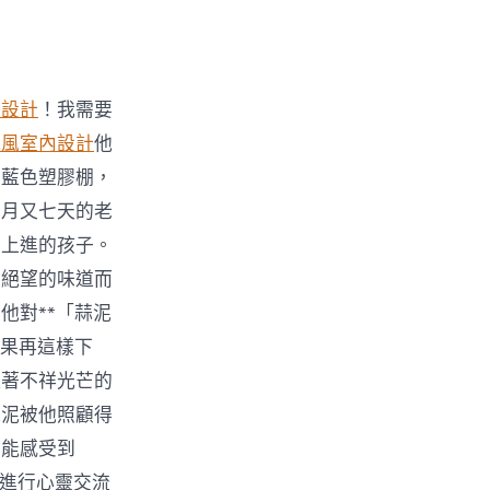
內設計
！我需要
禪風室內設計
他
的藍色塑膠棚，
個月又七天的老
不上進的孩子。
淡絕望的味道而
他對**「蒜泥
如果再這樣下
耀著不祥光芒的
蒜泥被他照顧得
它能感受到
泥進行心靈交流