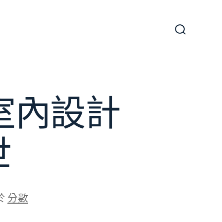
搜
尋
切
換
開
關
意室內設計
世
於
分數