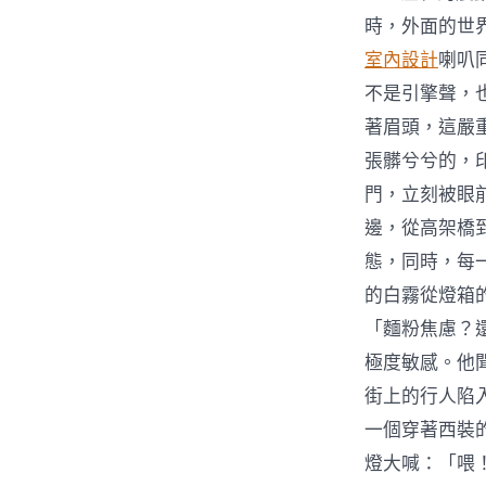
時，外面的世
室內設計
喇叭
不是引擎聲，
著眉頭，這嚴
張髒兮兮的，
門，立刻被眼
邊，從高架橋
態，同時，每
的白霧從燈箱
「麵粉焦慮？
極度敏感。他
街上的行人陷
一個穿著西裝
燈大喊：「喂