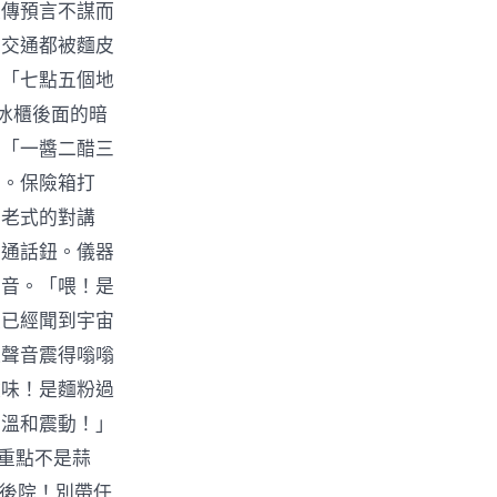
家傳預言不謀而
的交通都被麵皮
」「七點五個地
冰櫃後面的暗
：「一醬二醋三
）。保險箱打
個老式的對講
下通話鈕。儀器
聲音。「喂！是
是已經聞到宇宙
這聲音震得嗡嗡
酸味！是麵粉過
的溫和震動！」
「重點不是蒜
的後院！別帶任