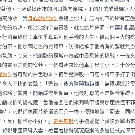
99咬著他，一起從撞出來的洞口衝向後院。王醋狂的醋罐機器
油黨餘孽！我
身心診所設計
會追上你！」店內剩下的所有空
最後的哀鳴。廖沾沾的宇宙冒險，就在這片蒜泥、中藥和醋
平行泊車維度：車位爭奪戰》何手殘的人生，被兩個巨大的
行泊車。他那輛老舊的掀背車，彷彿繼承了他所有的駕駛焦
何幫助。今天，他面臨的是城市傳說中最恐怖的挑戰，一條
像的畫廊之間的窄巷。一個看起來比他車子尺寸小上三十公
變設計
層可疑的白色粉末。何手殘深吸一口氣。將車子打了
了令人不快的女聲：「警告，後方障礙物距離：無限趨近於
他忽略了警告，開始緩慢地倒車。他最討厭的不是語音系統
自動收折的後視鏡。當他需要它們來判斷車體與那座價值不
離時，它們卻像兩片羞澀的耳朵一樣，優雅地縮了回去。同
了，反正你也停不好。」
豪宅設計
何手殘感覺心臟快要跳出
，發現那座高聳入雲、覆蓋著鏽跡斑斑鐵網的多層機械式停