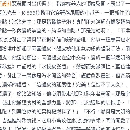
所設計
惡蒜頭付出代價！」醋罐機器人的頂端裂開，露出了
藍色光芒。K-999特務用它穿著燕尾服的小爪子，一把抓住
快點！沾沾先生！那是醋酸離子炮！專門用來溶解有機發酵
零點一秒內變成無菌的、純淨的白醋！那是浩劫啊！」「不
廖沾沾發出了醬料學家對待信仰般的怒吼。他以一種專業包
麵粉堆中抓起了兩團麵皮。麵皮被他用氣功般的捏製手法，
麵皮。他猛地擲出，兩張麵皮在空中交疊，變成一個半透明
醬秘笈》中記載的「水餃皮護盾」，薄韌而充滿彈性。藍色
盾，發出了一聲像是汽水開蓋的聲音。護盾劇烈震動，但奇
出濃郁的麵香。「這麵皮的延展性！完美！但撐不了太久！」K
更濃了。廖沾沾知道，他必須帶走他那缸陳年老蒜泥，那是
，使出他搬運食材的全部力量，將那口比他還胖的缸抱起。「走
逃跑！別再管你的紅棗枸杞燃料了！」「不行！燃料是文明
」吉娃娃特務抗議。它用小嘴咬住廖沾沾的衣領，同時開啟
器發出「滋滋」的輕微煎煮聲，伴隨著一股濃郁的蔘味爆發