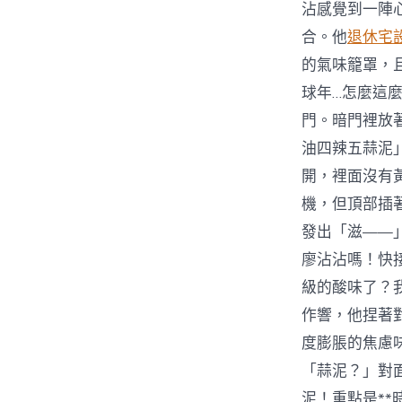
沾感覺到一陣
合。他
退休宅
的氣味籠罩，
球年…怎麼這
門。暗門裡放
油四辣五蒜泥
開，裡面沒有
機，但頂部插
發出「滋——
廖沾沾嗎！快接
級的酸味了？
作響，他捏著
度膨脹的焦慮
「蒜泥？」對
泥！重點是*