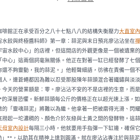
期
〈精
曉
雙
語
教
咖啡館正在承受百分之八十七點八八的結構失衡壓力
大直室
JIUYI
俱
宙水餃與終極醬料師》第一章：蒜泥與末日預兆廖沾沾坐在
意
宇宙水餃中心」的店裡，但這間店的外觀更像是一個被遺棄
室
內
「中心」這兩個詞毫無關係。他正在對著一缸已經發酵了七
設
你還不夠靈動，我的蒜泥。」他輕聲細語，彷彿在責備一個
計
導
個人，連蒼蠅都因為難以忍受那股陳年蒜頭混合著鐵鏽與淡
家
。今天的營業額是：零。廖沾沾不安的不是店裡的生意，而是
劉
蕙
**的深層恐懼。新鮮蒜頭每公斤的價格正在以超光速上漲，
霞
傲的「靈魂蒜泥」將難以為繼。他拿著一把被磨得光滑、閃
去
世〉
底撈起一坨濃稠的、顏色介於灰綠與土黃之間的發酵物。這
中
天母室內設計
每隔三小時，他就要用手指彈一下缸邊，確保
震動」**，以助其在精神上達到圓滿。就在廖沾沾專注於與蒜