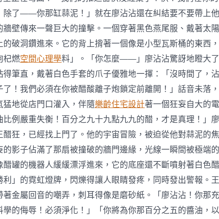
！除了——你那缸蒜泥！」就在廖沾沾還在糾結要不要帶上
的牆壁傳來一聲巨大的撞擊。一個穿著黑色燕尾服、戴著太
上的破洞鑽進來。它的背上揹著一個像是小型瓦斯桶的東西
枸杞燃
空間心理學
料」。「你怎麼——」廖沾沾驚訝地瞪大了眼
站得筆直，戴著白色手套的爪子優雅地一揮：「沒時間了，
子了！我們必須在你被醋酸離子炮鎖定前離開！」話音未落
氣猛地從店門口灌入，伴隨
樂齡住宅設計
著一個狂妄自大的
油比例嚴重失衡！百分之九十九點九九的醋，才是真理！」
王醋狂，已經找上門了。他的宇宙冒險，被迫從他對蒜泥的
妄的影子佔滿了那扇被撞破的牆門邊緣，光線一瞬間被極端
像醋罐的機器人緩緩漂浮進來，它的底座還不斷噴射著白色
勝利」的霓虹燈牌，閃爍得讓人眼睛發疼，同時發出警報。
帶著金屬回音的嘲弄，刺耳得像是磨砂紙。「廖沾沾！你那
料學的侮辱！必須淨化！」「你將為你那百分之五的醬油，