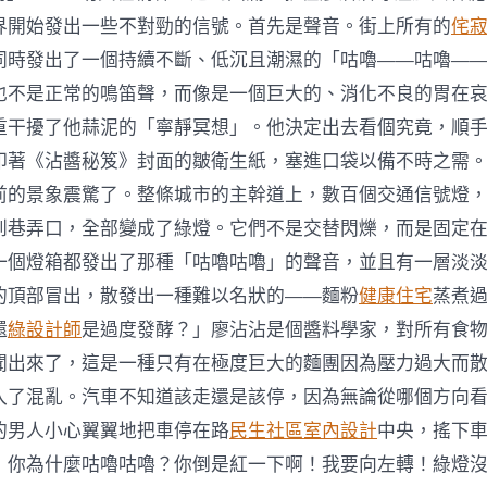
界開始發出一些不對勁的信號。首先是聲音。街上所有的
侘
同時發出了一個持續不斷、低沉且潮濕的「咕嚕——咕嚕—
也不是正常的鳴笛聲，而像是一個巨大的、消化不良的胃在
重干擾了他蒜泥的「寧靜冥想」。他決定出去看個究竟，順
印著《沾醬秘笈》封面的皺衛生紙，塞進口袋以備不時之需
前的景象震驚了。整條城市的主幹道上，數百個交通信號燈
到巷弄口，全部變成了綠燈。它們不是交替閃爍，而是固定
一個燈箱都發出了那種「咕嚕咕嚕」的聲音，並且有一層淡
的頂部冒出，散發出一種難以名狀的——麵粉
健康住宅
蒸煮
還
綠設計師
是過度發酵？」廖沾沾是個醬料學家，對所有食
聞出來了，這是一種只有在極度巨大的麵團因為壓力過大而
入了混亂。汽車不知道該走還是該停，因為無論從哪個方向
的男人小心翼翼地把車停在路
民生社區室內設計
中央，搖下
！你為什麼咕嚕咕嚕？你倒是紅一下啊！我要向左轉！綠燈