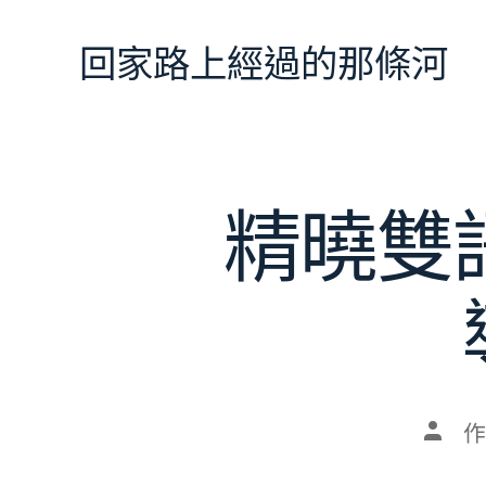
跳
至
回家路上經過的那條河
主
要
內
容
精曉雙語
文
作
章
作