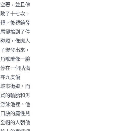
終空著，並且傳
失敗了十七次。
偏轉。後視鏡發
車尾卻擦到了停
的碰觸，像戀人
柱子爆發出來，
獨角獸雕像一臉
直停在一個貼滿
零零九度偏
的城市街道，而
新買的輪胎和劣
在游泳池裡。他
車口訣的魔性兒
安全帽的人朝他