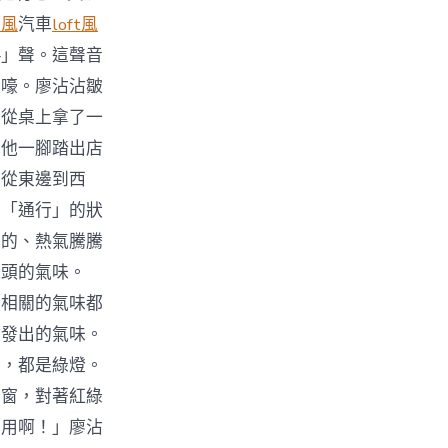
寂風
汽車
loft風
—」聲。這聲音
哀嚎。廖沾沾皺
手從桌上拿了一
。他一腳踏出店
，從東邊到西
在「通行」的狀
淡的、熱氣騰騰
過頭的氣味。
物相關的氣味都
散發出的氣味。
看，都是綠燈。
車窗，對著紅綠
沒用啊！」廖沾