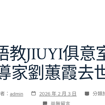
教JIUYI俱
導家劉蕙霞去
發
分
者：
admin
2026 年 2 月 3 日
分類
表
類
日
在
尚無留言