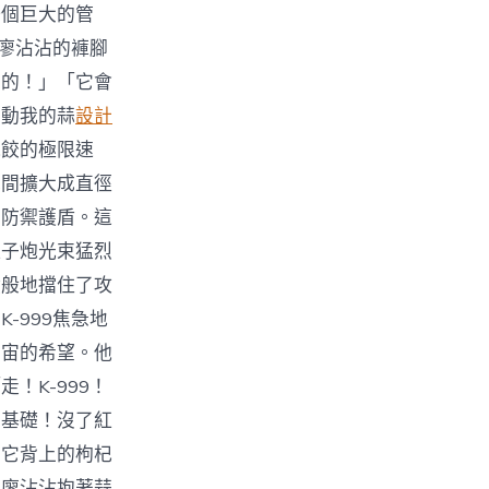
一個巨大的管
了廖沾沾的褲腳
物的！」「它會
准動我的蒜
設計
水餃的極限速
瞬間擴大成直徑
的防禦護盾。這
離子炮光束猛烈
蹟般地擋住了攻
-999焦急地
宇宙的希望。他
！K-999！
的基礎！沒了紅
了它背上的枸杞
。廖沾沾抱著蒜