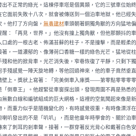
發出不正常的綠光。這棟停車塔是個異類，它的三號車位始
在它面前失敗十八次，就會被傳送到一個泊車地獄。他已經
次。他打了方向盤，
無毒建材
車頭朝著銅獨角獸的方向猛地
提醒：「再見，世界。」他沒有撞上獨角獸，但他那顫抖的
入口處的一根古老、佈滿苔蘚的柱子。不是撞擊，而是輕柔
接著，一道濃郁的、像薄荷口香糖一樣的綠色光芒。猛地從
手殘和他的掀背車。光芒消失後，窄巷恢復了平靜，只剩下
何手殘感覺一陣天旋地轉，等他回過神來，他的車子竟然垂
牆壁上。獎狀上寫著：「完美倒車入庫獎——第零點零零零
是「倒車王」。他趕緊從車窗探出頭，發現周圍不再是熟悉
由無數白線和編號組成的巨大網格。這裡的空氣聞起來像是
物，而重力似乎是隨機變化的，有時感覺很重，有時像漂浮
但喇叭發出的不是「叭叭」，而是他童年時學會的、關於泊
傳來了刺耳的剎車聲，接著，一群穿著反光背心和戴著白色