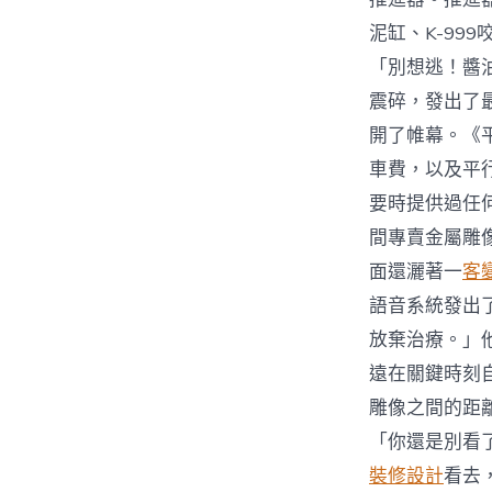
泥缸、K-9
「別想逃！醬
震碎，發出了
開了帷幕。《
車費，以及平
要時提供過任
間專賣金屬雕
面還灑著一
客
語音系統發出
放棄治療。」
遠在關鍵時刻
雕像之間的距
「你還是別看
裝修設計
看去