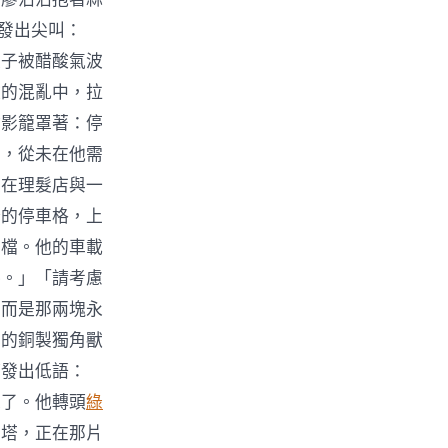
人發出尖叫：
盤子被醋酸氣波
酸的混亂中，拉
陰影籠罩著：停
慮，從未在他需
夾在理髮店與一
分的停車格，上
倒檔。他的車載
零。」「請考慮
，而是那兩塊永
菲的銅製獨角獸
時發出低語：
來了。他轉頭
綠
車塔，正在那片