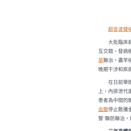
者
超音波健
大批臨床
互交錯，發病
苗
聯治，盡早
晚期干涉和疾
在日前舉辦
上，內排泄代
患者為中間的
血壓
停止散播
腎”聯防聯治