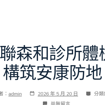
腎”聯森和診所體
構筑安康防地
發
分
者：
admin
2026 年 5 月 20 日
分類
表
類
日
在
尚無留言