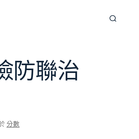
搜
尋
切
換
開
關
檢防聯治
於
分數