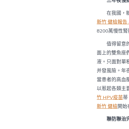
三年夜慢
在我國，
新竹 健檢報告
8200萬慢性
值得留意
面上的雙魚座
液。只面對單
并發風險。年
當患者的高血
以惹起各類主
竹 HPV疫苗
蒂
新竹 健檢
開始
聯防聯治