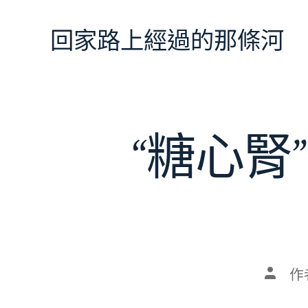
跳
至
回家路上經過的那條河
主
要
內
容
“糖心
文
作
章
作