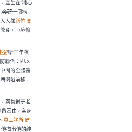
，產生在“糖心
只奔著一個病
，人人都
新竹 高
衡飲食，心境愉
健檢
腎”三年夜
聯防聯治：即以
為中間的全體醫
慢病關隘前移，
現，藥物對于老
絲帶困住，全身
、
員工診所 健
，他掏出他的純