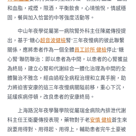
和血脂，戒煙，限酒，平衡飲食，心境愉悅，情感穩
固，餐與加入恰當的中等強度活動等。
中山年夜學從屬第一病院腎外科主任陳崴傳授提
出，基于“糖心
超音波健檢
腎”三年夜慢病的彼此聯繫
關係，應將患者作為一個全體
員工診所 健檢
停止“糖
心腎”聯防聯治：即以患者為中間，以患者的心腎獲益
為終局，建立心腎和代謝綜合一體化治理為中間的全
體醫治不雅念，經由過程全病程治理和立異手腕，助
力將迫害安康的這三年夜慢病關隘前移，重心下沉，
延緩疾病停頓，改良患者的安康終局。
上海路況年夜學醫學院從屬瑞金病院內排泄代謝
科主任王衛慶傳授表現，藥物對于老
安慎 健檢
蒼生來
說要用得對、用得起、用得上，輔助患者完牛土豪被