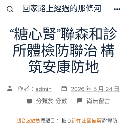
跳
回家路上經過的那條河
至
搜
選
尋
單
主
切
“糖心腎”聯森和診
要
換
開
內
關
所體檢防聯治 構
容
筑安康防地
發
文
作者：
admin
2026 年 5 月 24 日
表
章
日
作
分
在
分類於
分數
尚無留言
期
者
類
〈“糖
心
腎”
超音波健檢
原題目：“糖心
新竹 出國備藥
腎”聯防
聯