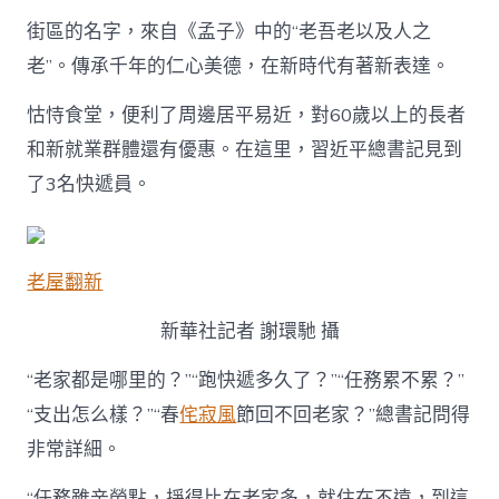
街區的名字，來自《孟子》中的“老吾老以及人之
老”。傳承千年的仁心美德，在新時代有著新表達。
怙恃食堂，便利了周邊居平易近，對60歲以上的長者
和新就業群體還有優惠。在這里，習近平總書記見到
了3名快遞員。
老屋翻新
新華社記者 謝環馳 攝
“老家都是哪里的？”“跑快遞多久了？”“任務累不累？”
“支出怎么樣？”“春
侘寂風
節回不回老家？”總書記問得
非常詳細。
“任務雖辛勞點，掙得比在老家多，就住在不遠，到這