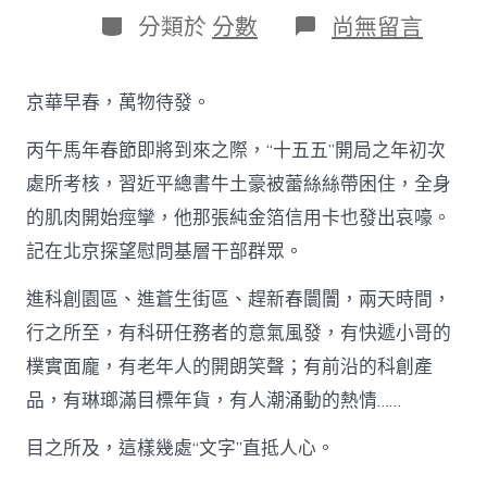
日
作
分
在
分類於
分數
尚無留言
期
者
類
〈總
書
記
京華早春，萬物待發。
北
京
丙午馬年春節即將到來之際，“十五五”開局之年初次
考
核
處所考核，習近平總書牛土豪被蕾絲絲帶困住，全身
｜
的肌肉開始痙攣，他那張純金箔信用卡也發出哀嚎。
記
者
記在北京探望慰問基層干部群眾。
手
記：
進科創園區、進蒼生街區、趕新春闤闠，兩天時間，
春
擂
行之所至，有科研任務者的意氣風發，有快遞小哥的
奮
樸實面龐，有老年人的開朗笑聲；有前沿的科創產
JIUYI
俱
品，有琳瑯滿目標年貨，有人潮涌動的熱情……
意
空
目之所及，這樣幾處“文字”直抵人心。
間
設