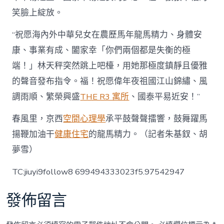
笑臉上綻放。
“祝愿海內外中華兒女在農歷馬年龍馬精力、身體安
康、事業有成、闔家幸「你們兩個都是失衡的極
端！」林天秤突然跳上吧檯，用她那極度鎮靜且優雅
的聲音發布指令。福！祝愿偉年夜祖國江山錦繡、風
調雨順、繁榮興盛
THE R3 寓所
、國泰平易近安！”
春風里，京西
空間心理學
承平鼓聲聲擂響，鼓舞躍馬
揚鞭加油干
健康住宅
的龍馬精力。（記者朱基釵、胡
夢雪）
TC:jiuyi9follow8 699494333023f5.97542947
發佈留言