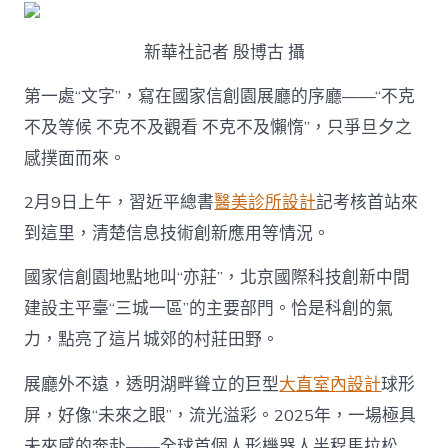
計
進
新華社記者 殷博古 攝
鼓，
躍
馬
第一處“文字”，寫在國家信創園展廳的序廳——“不克
赴
不及等候 不克不及觀看 不克不及懶惰”，只爭旦夕之
新
程〉
感撲面而來。
中
2月9日上午，習近平總書
醫美診所設計
記考核首站來
到這里，清楚信息技術創新應用等情況。
國家信創園地點地叫“亦莊”，北京國際科技創新中間
建設主平臺“三城一區”的主要部門。恰是科創的氣
力，點亮了這片城郊的村莊田野。
展廳外不遠，透明湖畔聳立的巨型
大直室內設計
球形
屏，好像“未來之眼”，流光溢彩。2025年，一場極具
未來感的奔赴——全球首個人形機器人半程馬拉松