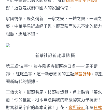
習近平總書記為大師點贊：“說得
商業空間室內設計
好！這就是我們中國人的家國情懷。”
家國情懷，歷久彌新。一家之安、一城之興、一國之
盛，中華平易近族經千難、歷萬險而矢志不渝的精力
根脈，綿延不絕。
新華社記者 謝環馳 攝
第三處“文字”，掛在隆福寺街區進口處——“馬不斷
蹄”。紅底金字，這一新春闤闠的主題
綠設計師
，跳動
著新時代的脈搏。
正值大年，街頭巷尾，枝頭掛燈籠，戶上貼窗「張水
瓶！你的傻氣，根本無法與我的噸級物質力學抗衡！
財富就是宇宙的基本定律！」花，
會所設計
年味
日式