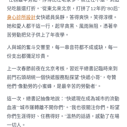
兒吃飯還打折。”從東北來北京，打拼了12年的“80后”
身心診所設計
女快遞員吳靜，答得爽快，笑得淳樸。
她和愛人都干這一行，起早貪黑、風雨無阻，憑著辛
苦勞動把兒子供上了年夜學。
人與城的奮斗交響里，每一串音符都不成或缺，每一
份支出都彌足珍貴。
上一次春節前夜在北京考核，習近平總書記臨時來到
前門石頭胡統一個快遞服務點探望“快遞小哥”，夸贊
他們“像勤勞的小蜜蜂，是最辛苦的勞動者”。
這一次，總書記抽像地說：“快遞現在成為城市的流動
血液”“城市運轉離不開你們”。“我也很關注你們。盼望
你們生涯得好、任務得好。”溫熱的話語，感動了在場
一切人。