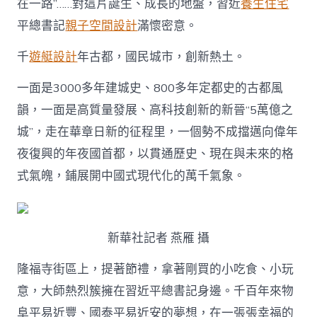
在一路”……對這片誕生、成長的地盤，習近
養生住宅
平總書記
親子空間設計
滿懷密意。
千
遊艇設計
年古都，國民城市，創新熱土。
一面是3000多年建城史、800多年定都史的古都風
韻，一面是高質量發展、高科技創新的新晉“5萬億之
城”，走在華章日新的征程里，一個勢不成擋邁向偉年
夜復興的年夜國首都，以貫通歷史、現在與未來的格
式氣魄，鋪展開中國式現代化的萬千氣象。
新華社記者 燕雁 攝
隆福寺街區上，提著節禮，拿著剛買的小吃食、小玩
意，大師熱烈簇擁在習近平總書記身邊。千百年來物
阜平易近豐、國泰平易近安的夢想，在一張張幸福的