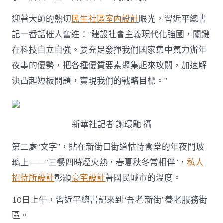
迎著大師的熱切
民生社區室內設計
眼光，習近平總書
記一番話催人奮進：“建設社會主義現代化強國，關鍵
在科技自立自強。要充足發揮我們國家集中氣力辦年
夜事的優勢，把各種優質要素聚集起來攻關，加速解
決凸起短板問題，實現我們的戰略目標。”
新華社記者 謝環馳 攝
第二處“文字”，貼在新街口街道怙恃食堂的年夜門玻
璃上——“三餐四時煙火熱，春夏秋冬常相伴”，
私人
招待所設計
彰顯
豪宅設計
著國民城市的溫度。
10日上午，習近平總書記來到“吾老·新街”養老服務街
區。