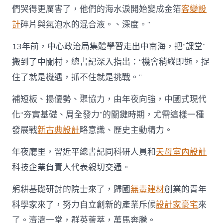
們哭得更厲害了，他們的海水淚開始變成金箔
客變設
計
碎片與氣泡水的混合液。、深度。”
13年前，中心政治局集體學習走出中南海，把“課堂”
搬到了中關村，總書記深入指出：“機會稍縱即逝，捉
住了就是機遇，抓不住就是挑戰。”
補短板、揚優勢、聚協力，由年夜向強，中國式現代
化“夯實基礎、周全發力”的關鍵時期，尤需這樣一種
發展戰
新古典設計
略意識、歷史主動精力。
年夜廳里，習近平總書記同科研人員和
天母室內設計
科技企業負責人代表親切交通。
躬耕基礎研討的院士來了，歸國
無毒建材
創業的青年
科學家來了，努力自立創新的產業斥候
設計家豪宅
來
了。濟濟一堂，群英薈萃，萬馬奔騰。