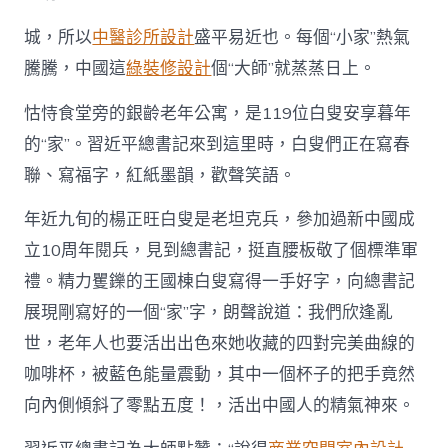
城，所以
中醫診所設計
盛平易近也。每個“小家”熱氣
騰騰，中國這
綠裝修設計
個“大師”就蒸蒸日上。
怙恃食堂旁的銀齡老年公寓，是119位白叟安享暮年
的“家”。習近平總書記來到這里時，白叟們正在寫春
聯、寫福字，紅紙墨韻，歡聲笑語。
年近九旬的楊正旺白叟是老坦克兵，參加過新中國成
立10周年閱兵，見到總書記，挺直腰板敬了個標準軍
禮。精力矍鑠的王國棟白叟寫得一手好字，向總書記
展現剛寫好的一個“家”字，朗聲說道：我們欣逢亂
世，老年人也要活出出色來她收藏的四對完美曲線的
咖啡杯，被藍色能量震動，其中一個杯子的把手竟然
向內側傾斜了零點五度！，活出中國人的精氣神來。