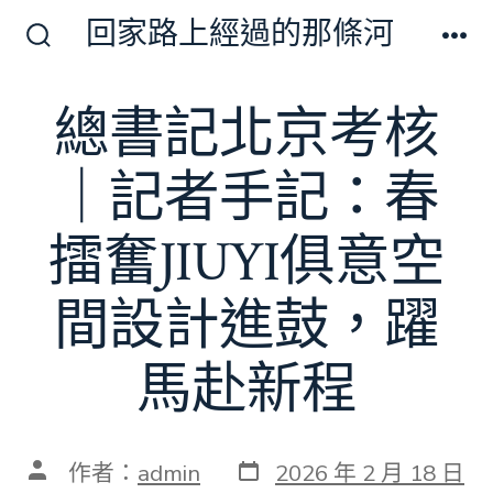
跳
回家路上經過的那條河
至
搜
選
尋
單
主
切
總書記北京考核
要
換
開
內
關
｜記者手記：春
容
擂奮JIUYI俱意空
間設計進鼓，躍
馬赴新程
發
文
作者：
admin
2026 年 2 月 18 日
表
章