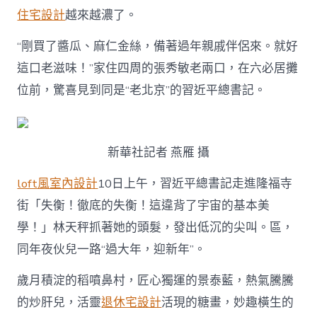
住宅設計
越來越濃了。
“剛買了醬瓜、麻仁金絲，備著過年親戚伴侶來。就好
這口老滋味！”家住四周的張秀敏老兩口，在六必居攤
位前，驚喜見到同是“老北京”的習近平總書記。
新華社記者 燕雁 攝
loft風室內設計
10日上午，習近平總書記走進隆福寺
街「失衡！徹底的失衡！這違背了宇宙的基本美
學！」林天秤抓著她的頭髮，發出低沉的尖叫。區，
同年夜伙兒一路“過大年，迎新年”。
歲月積淀的稻噴鼻村，匠心獨運的景泰藍，熱氣騰騰
的炒肝兒，活靈
退休宅設計
活現的糖畫，妙趣橫生的