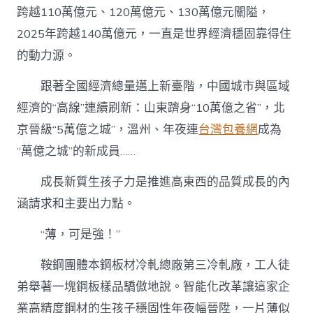
跨越110萬億元、120萬億元、130萬億元關隘，
2025年跨越140萬億元，一直是世界經濟穩固靠得住
的動力源。
跟著全國經濟總量邁上新臺階，中國城市與區域
經濟的“高線”連續刷新：山東躋身“10萬億之省”，北
京晉級“5萬億之城”，溫州、年夜連
台灣包養網
成為
“萬億之城”的新成員……
成長新質生孩子力是推進高東西的品質成長的內
涵請求和主要出力點。
“薄，可是強！”
鞍鋼團體本鋼板材冷軋總廠第三冷軋廠，工人徒
弟舉著一塊鋼板樣品驕傲地說。智能化改革讓這家企
業高精度鋼材的生孩子穩固性年夜幅晉陞，一片薄似