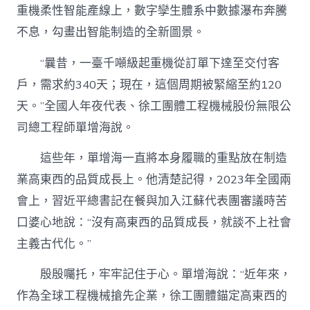
重機柔性智能產線上，數字孿生體系中數據瀑布奔騰
不息，勾畫出智能制造的全新圖景。
“曩昔，一臺千噸級起重機從訂單下達至交付客
戶，需求約340天；現在，這個周期被緊縮至約120
天。”全國人年夜代表、徐工團體工程機械股份無限公
司總工程師單增海說。
這些年，單增海一直將本身履職的重點放在制造
業高東西的品質成長上。他清楚記得，2023年全國兩
會上，習近平總書記在餐與加入江蘇代表團審議時苦
口婆心地說：“沒有高東西的品質成長，就談不上社會
主義古代化。”
殷殷囑托，牢牢記住于心。單增海說：“近年來，
作為全球工程機械搶先企業，徐工團體錨定高東西的