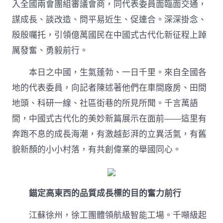
入全國兩會團組審議會商，同代表委員面臨面交通，
專
包
謀成長、談改造、問平易近生、促連合。深深掛念、
養
殷殷囑托，引領億萬國民在中國式古代化新征程上踔
網
化
厲發奮、勇毅前行。
譜
新
本日之中國，生氣蓬勃、一日千里。來自全國各
篇〉
中
地的代表委員，向記者陳述著他們在車間廠房、田間
地頭、科研一線、社區街巷的所見所聞。千言萬語
間，中國式古代化的美妙新篇展示在面前——這里有
奔跑不息的成長海潮，有激越彭湃的立異活氣，有舊
貌新顏的小小村落，有共創偉業的舉國同心。
錨定高東西的品質成長標的目的奮力前行
江蘇徐州，徐工團體領航級智能工場。千噸級起