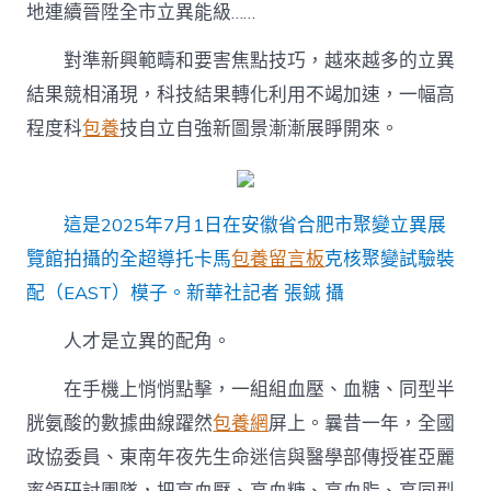
地連續晉陞全市立異能級……
對準新興範疇和要害焦點技巧，越來越多的立異
結果競相涌現，科技結果轉化利用不竭加速，一幅高
程度科
包養
技自立自強新圖景漸漸展睜開來。
這是2025年7月1日在安徽省合肥市聚變立異展
覽館拍攝的全超導托卡馬
包養留言板
克核聚變試驗裝
配（EAST）模子。新華社記者 張鋮 攝
人才是立異的配角。
在手機上悄悄點擊，一組組血壓、血糖、同型半
胱氨酸的數據曲線躍然
包養網
屏上。曩昔一年，全國
政協委員、東南年夜先生命迷信與醫學部傳授崔亞麗