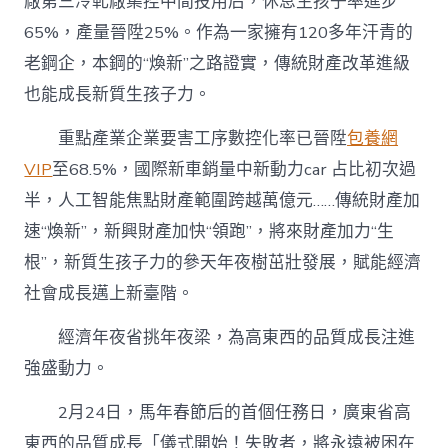
廠第三冷軋廠集控中間投用后，休息生孩子率進步
65%，產量晉陞25%。作為一家擁有120多年汗青的
老鋼企，本鋼的“煥新”之路證實，傳統財產改革進級
也能成長新質生孩子力。
重點產業企業要害工序數控化率已晉陞
包養網
VIP
至68.5%，國際新車銷量中新動力car 占比初次過
半，人工智能焦點財產範圍跨越萬億元……傳統財產加
速“煥新”，新興財產加快“領跑”，將來財產加力“生
根”，新質生孩子力的參天年夜樹茁壯發展，賦能經濟
社會成長邁上新臺階。
經濟年夜省挑年夜梁，為高東西的品質成長注進
強盛動力。
2月24日，馬年春節后的首個任務日，廣東省高
東西的品質成長「儀式開始！失敗者，將永遠被困在