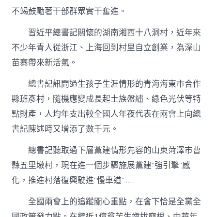
不竭鼓勵著干部群眾實干奮進。
習近平總書記關懷的湖南湘西十八洞村，近年來
不少年青人從浙江、上海回到村里自立創業，為深山
苗寨帶來新活氣。
總書記訊問過生孩子生涯情形的青海海東市合作
縣班彥村，隨機應變成長起土族盤繡、綠色光伏等特
點財產，人均年支出較全國人年夜代表在兩會上向總
書記陳述時又增添了數千元。
總書記聽取過下層黨建情形先容的山東菏澤市曹
縣五里墩村，現在進一個步驟施展黨建“強引擎”感
化，推進村落復興駛進“慢車道”……
全國兩會上的追蹤關心重點，在會下恰是全黨全
國政策發力點。在繼近1億貧苦生齒拔窮根、中華年