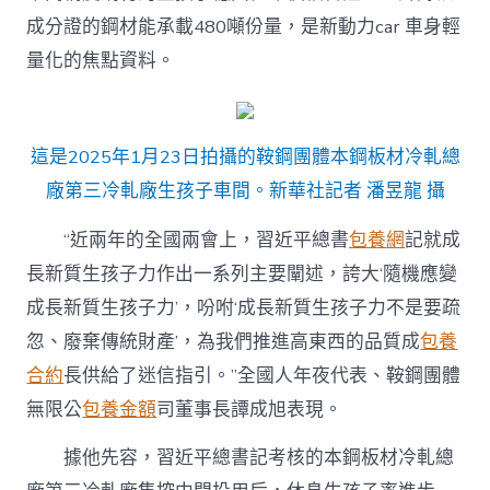
成分證的鋼材能承載480噸份量，是新動力car 車身輕
量化的焦點資料。
這是2025年1月23日拍攝的鞍鋼團體本鋼板材冷軋總
廠第三冷軋廠生孩子車間。新華社記者 潘昱龍 攝
“近兩年的全國兩會上，習近平總書
包養網
記就成
長新質生孩子力作出一系列主要闡述，誇大‘隨機應變
成長新質生孩子力’，吩咐‘成長新質生孩子力不是要疏
忽、廢棄傳統財產’，為我們推進高東西的品質成
包養
合約
長供給了迷信指引。”全國人年夜代表、鞍鋼團體
無限公
包養金額
司董事長譚成旭表現。
據他先容，習近平總書記考核的本鋼板材冷軋總