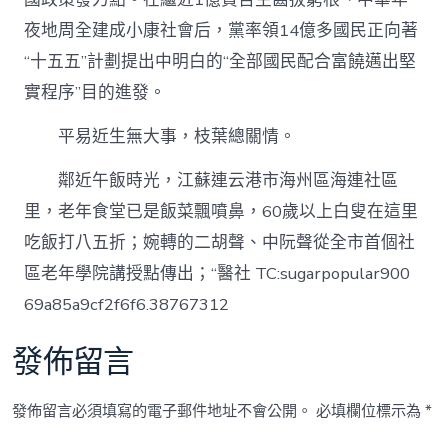
夜地周全建成小康社會后，黨率領14億多國民正向著
“十五五”計劃提出中明白的“全部國民配合富饒邁出堅
實程序”目的進發。
平易近生無大事，枝葉總關情。
鄰近午飯時光，江蘇連云港市海州區海連社區
里，老年食堂已是飯菜飄噴鼻，60歲以上白叟在這里
吃飯打八五折；婉轉的二胡聲、中阮聲從全市首個社
區老年學院講授點傳出；“醫社 TC:sugarpopular900
69a85a9cf2f6f6.38767312
發佈留言
發佈留言必須填寫的電子郵件地址不會公開。
必填欄位標示為
*