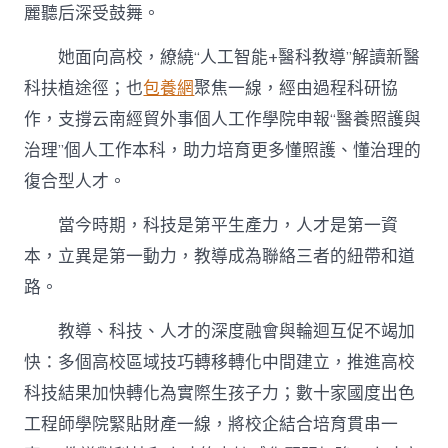
麗聽后深受鼓舞。
她面向高校，繚繞“人工智能+醫科教導”解讀新醫
科扶植途徑；也
包養網
聚焦一線，經由過程科研協
作，支撐云南經貿外事個人工作學院申報“醫養照護與
治理”個人工作本科，助力培育更多懂照護、懂治理的
復合型人才。
當今時期，科技是第平生產力，人才是第一資
本，立異是第一動力，教導成為聯絡三者的紐帶和道
路。
教導、科技、人才的深度融會與輪迴互促不竭加
快：多個高校區域技巧轉移轉化中間建立，推進高校
科技結果加快轉化為實際生孩子力；數十家國度出色
工程師學院緊貼財產一線，將校企結合培育貫串一