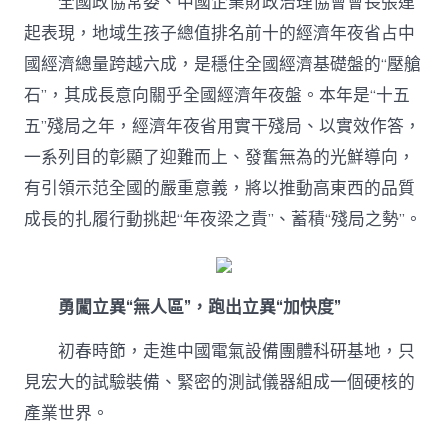
全國政協常委、中國企業財政治理協會會長張連
起表現，地域生孩子總值排名前十的經濟年夜省占中
國經濟總量跨越六成，是穩住全國經濟基礎盤的“壓艙
石”，其成長意向關乎全國經濟年夜盤。本年是“十五
五”殘局之年，經濟年夜省用實干殘局、以實效作答，
一系列目的彰顯了迎難而上、發奮無為的光鮮導向，
有引領示范全國的嚴重意義，將以推動高東西的品質
成長的扎履行動挑起“年夜梁之責”、蓄積“殘局之勢”。
勇闖立異“無人區”，跑出立異“加快度”
初春時節，走進中國電氣設備團體科研基地，只
見宏大的試驗裝備、緊密的測試儀器組成一個硬核的
產業世界。