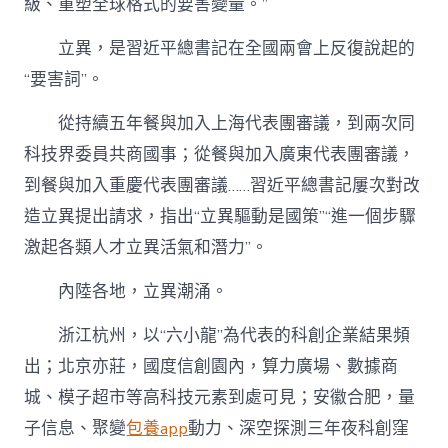
級、重塑全球格式的要害變量。”
立異，是習近平總書記在全國兩會上反復說起的
“要害詞”。
從持續五年餐與加入上海代表團審議，到兩次同
科技界委員共商國事；從餐與加入廣東代表團審議，
到餐與加入重慶代表團審議……習近平總書記屢次對改
造立異提出請求，指出“立異驅動是國策”“進一個步驟
激起各類人才立異活氣和潛力”。
內陸各地，立異潮涌。
浙江杭州，以“六小龍”為代表的科創企業結果頻
出；北京亦莊，國度信創園內，算力廣場、數據商
城、模子超市等高科技元素到處可見；安徽合肥，量
子信息、聚變
包養app
動力、深空探測三年夜科創窪