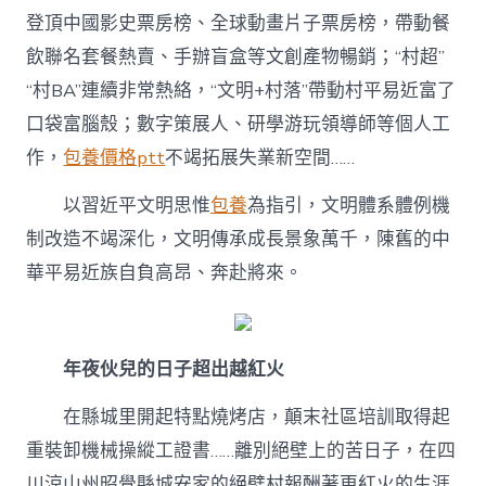
登頂中國影史票房榜、全球動畫片子票房榜，帶動餐
飲聯名套餐熱賣、手辦盲盒等文創產物暢銷；“村超”
“村BA”連續非常熱絡，“文明+村落”帶動村平易近富了
口袋富腦殼；數字策展人、研學游玩領導師等個人工
作，
包養價格ptt
不竭拓展失業新空間……
以習近平文明思惟
包養
為指引，文明體系體例機
制改造不竭深化，文明傳承成長景象萬千，陳舊的中
華平易近族自負高昂、奔赴將來。
年夜伙兒的日子超出越紅火
在縣城里開起特點燒烤店，顛末社區培訓取得起
重裝卸機械操縱工證書……離別絕壁上的苦日子，在四
川涼山州昭覺縣城安家的絕壁村報酬著更紅火的生涯