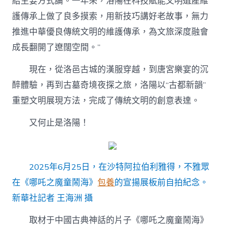
給主要方式論。一年來，洛陽在科技賦能文明遺產維
護傳承上做了良多摸索，用新技巧講好老故事，無力
推進中華優良傳統文明的維護傳承，為文旅深度融會
成長翻開了遼闊空間。”
現在，從洛邑古城的漢服穿越，到唐宮樂宴的沉
醉體驗，再到古墓奇境夜探之旅，洛陽以“古都新韻”
重塑文明展現方法，完成了傳統文明的創意表達。
又何止是洛陽！
2025年6月25日，在沙特阿拉伯利雅得，不雅眾
在《哪吒之魔童鬧海》
包養
的宣揚展板前自拍紀念。
新華社記者 王海洲 攝
取材于中國古典神話的片子《哪吒之魔童鬧海》