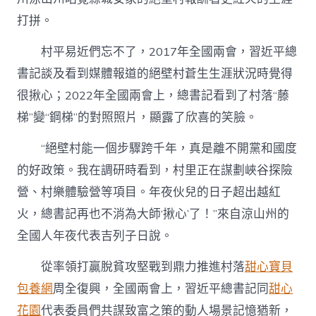
打拼。
村平易近們忘不了，2017年全國兩會，習近平總
書記談及看到媒體報道的絕壁村蒼生生涯狀況時覺得
很揪心；2022年全國兩會上，總書記看到了村落“藤
梯”變“鋼梯”的對照照片，顯露了欣喜的笑臉。
“絕壁村能一個步驟跨千年，真是離不開黨和國度
的好政策。我在調研時看到，村里正在謀劃峽谷探險
營、村樂體驗營等項目。年夜伙兒的日子超出越紅
火，總書記再也不消為大師‘揪心’了！”來自涼山州的
全國人年夜代表吉列子日說。
從率領打贏脫貧攻堅戰到鼎力推進村落
甜心寶貝
包養網
周全復興，全國兩會上，習近平總書記同
甜心
花園
代表委員們共謀致富之策的動人場景記憶猶新，