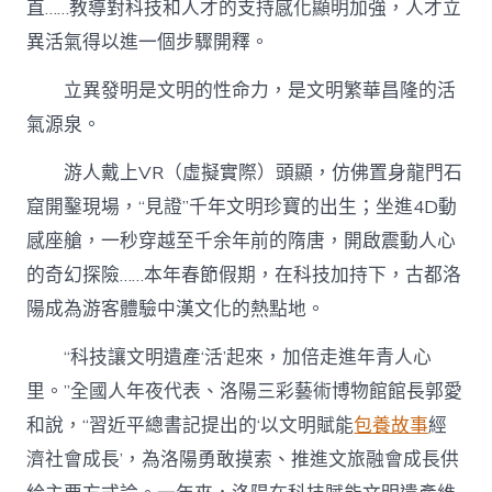
直……教導對科技和人才的支持感化顯明加強，人才立
異活氣得以進一個步驟開釋。
立異發明是文明的性命力，是文明繁華昌隆的活
氣源泉。
游人戴上VR（虛擬實際）頭顯，仿佛置身龍門石
窟開鑿現場，“見證”千年文明珍寶的出生；坐進4D動
感座艙，一秒穿越至千余年前的隋唐，開啟震動人心
的奇幻探險……本年春節假期，在科技加持下，古都洛
陽成為游客體驗中漢文化的熱點地。
“科技讓文明遺產‘活’起來，加倍走進年青人心
里。”全國人年夜代表、洛陽三彩藝術博物館館長郭愛
和說，“習近平總書記提出的‘以文明賦能
包養故事
經
濟社會成長’，為洛陽勇敢摸索、推進文旅融會成長供