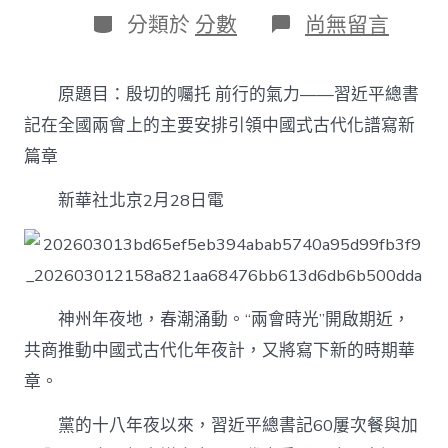
日
作
分
在
分類於
分數
尚無留言
期
者
類
〈總
書
記
原題目：殷切的囑托 前行的氣力——習近平總書
在
全
記在全國兩會上的主要安排引領中國式古代化譜寫新
國
篇章
兩
會
新華社北京2月28日電
上
的
主
要
安
排
神州年夜地，春潮涌動。“兩會時光”開啟期近，
引
領
共商推動中國式古代化年夜計，又將寫下新的時期華
中
國
章。
式
古
黨的十八年夜以來，習近平總書記60屢次餐與加
代