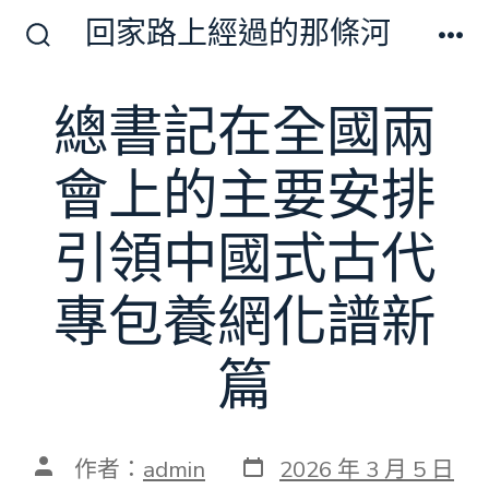
跳
回家路上經過的那條河
至
搜
選
尋
單
主
切
總書記在全國兩
要
換
開
內
關
會上的主要安排
容
引領中國式古代
專包養網化譜新
篇
發
文
作者：
admin
2026 年 3 月 5 日
表
章