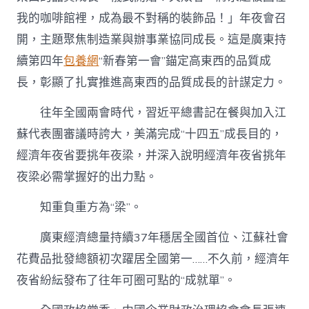
我的咖啡館裡，成為最不對稱的裝飾品！」年夜會召
開，主題聚焦制造業與辦事業協同成長。這是廣東持
續第四年
包養網
“新春第一會”錨定高東西的品質成
長，彰顯了扎實推進高東西的品質成長的計謀定力。
往年全國兩會時代，習近平總書記在餐與加入江
蘇代表團審議時誇大，美滿完成“十四五”成長目的，
經濟年夜省要挑年夜梁，并深入說明經濟年夜省挑年
夜梁必需掌握好的出力點。
知重負重方為“梁”。
廣東經濟總量持續37年穩居全國首位、江蘇社會
花費品批發總額初次躍居全國第一……不久前，經濟年
夜省紛紜發布了往年可圈可點的“成就單”。