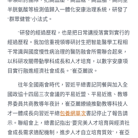
率領研討團隊，把高血壓、高血糖、高血脂、高同型
半胱氨酸等檢測值歸入一體化安康治理系統，研發了
“群眾健管”小法式。
“研發的經過歷程，也是把日常講授落實到實行的
經過歷程。我加倍重視領導研討生把智能醫學工程相
干常識與國度慢性病治理的醫防融會所需聯合起來，
以科研攻關帶動學科成長和人才培育，以數字安康項
目實行融進經濟社會成長。”崔亞麗說。
往年全國兩會時代，習近平總書記同餐與加入全
國政協十四屆三次會議的平易近盟、平易近進、教導
界委員共商教導年夜計，崔亞麗繚繞推動教導科技人
才一體成長向習近平總
包養網單次
書記停止了報告請
示。聯組會上，總書記指出“要完美人才培育與經濟社
會成長需求適配機制，進步人才自立培育質效”，崔亞