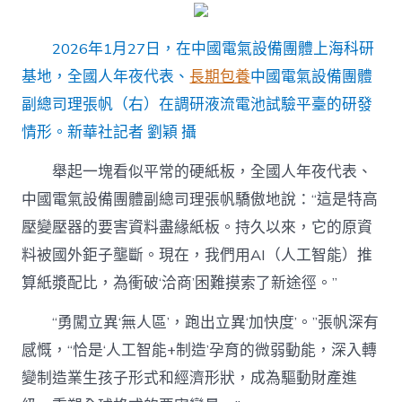
2026年1月27日，在中國電氣設備團體上海科研
基地，全國人年夜代表、
長期包養
中國電氣設備團體
副總司理張帆（右）在調研液流電池試驗平臺的研發
情形。新華社記者 劉穎 攝
舉起一塊看似平常的硬紙板，全國人年夜代表、
中國電氣設備團體副總司理張帆驕傲地說：“這是特高
壓變壓器的要害資料盡緣紙板。持久以來，它的原資
料被國外鉅子壟斷。現在，我們用AI（人工智能）推
算紙漿配比，為衝破‘洽商’困難摸索了新途徑。”
“勇闖立異‘無人區’，跑出立異‘加快度’。”張帆深有
感慨，“恰是‘人工智能+制造’孕育的微弱動能，深入轉
變制造業生孩子形式和經濟形狀，成為驅動財產進