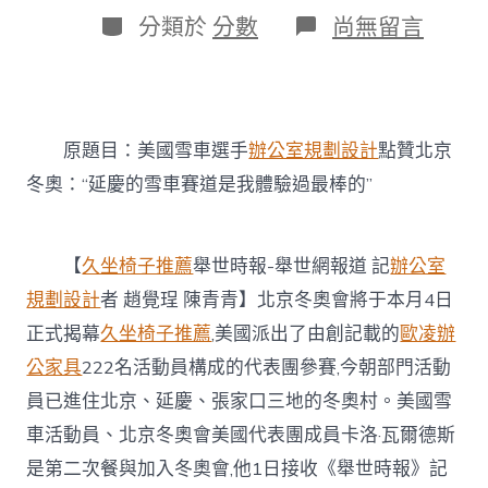
日
作
分
在
分類於
分數
尚無留言
期
者
類
〈美
國
雪
車
選
原題目：美國雪車選手
辦公室規劃設計
點贊北京
手
點
冬奧：“延慶的雪車賽道是我體驗過最棒的”
贊
北
京
冬
【
久坐椅子推薦
舉世時報-舉世網報道 記
辦公室
奧：
規劃設計
者 趙覺珵 陳青青】北京冬奧會將于本月4日
“延
慶
正式揭幕
久坐椅子推薦
,美國派出了由創記載的
歐凌辦
的
公家具
222名活動員構成的代表團參賽,今朝部門活動
雪
車
員已進住北京、延慶、張家口三地的冬奧村。美國雪
賽
車活動員、北京冬奧會美國代表團成員卡洛·瓦爾德斯
道
是
是第二次餐與加入冬奧會,他1日接收《舉世時報》記
我