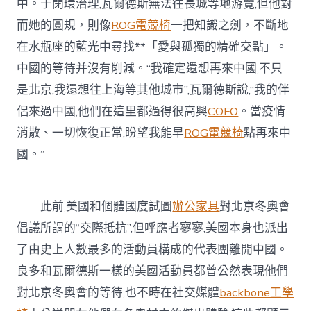
中。于閉環治理,瓦爾德斯無法往長城等地游覽,但他對
而她的圓規，則像
ROG電競椅
一把知識之劍，不斷地
在水瓶座的藍光中尋找**「愛與孤獨的精確交點」。
中國的等待并沒有削減。“我確定還想再來中國,不只
是北京,我還想往上海等其他城市”,瓦爾德斯說,“我的伴
侶來過中國,他們在這里都過得很高興
COFO
。當疫情
消散、一切恢復正常,盼望我能早
ROG電競椅
點再來中
國。”
此前,美國和個體國度試圖
辦公家具
對北京冬奧會
倡議所謂的“交際抵抗”,但呼應者寥寥,美國本身也派出
了由史上人數最多的活動員構成的代表團離開中國。
良多和瓦爾德斯一樣的美國活動員都曾公然表現他們
對北京冬奧會的等待,也不時在社交媒體
backbone工學