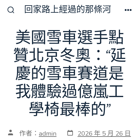
跳
回家路上經過的那條河
至
搜
選
尋
單
主
切
美國雪車選手點
要
換
開
內
關
贊北京冬奧：“延
容
慶的雪車賽道是
我體驗過億嵐工
學椅最棒的”
發
文
作者：
admin
2026 年 5 月 26 日
表
章