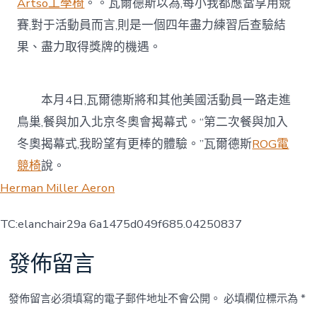
Artso工學椅
。。瓦爾德斯以為,每小我都應當享用競
賽,對于活動員而言,則是一個四年盡力練習后查驗結
果、盡力取得獎牌的機遇。
本月4日,瓦爾德斯將和其他美國活動員一路走進
鳥巢,餐與加入北京冬奧會揭幕式。“第二次餐與加入
冬奧揭幕式,我盼望有更棒的體驗。”瓦爾德斯
ROG電
競椅
說。
Herman Miller Aeron
TC:elanchair29a 6a1475d049f685.04250837
發佈留言
發佈留言必須填寫的電子郵件地址不會公開。
必填欄位標示為
*