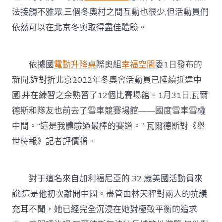
法接觸不雅眾,三個冬奧村之間互動也很少,但活動員們
依然可以在北京冬奧取得盡佳體驗。
依據國
電動升降桌
際奧組
幸福空間
委1日發布的
新聞,近對折北京2022年冬奧會活動員已陸續抵達中
國,并在練習之余熟習了12個比賽場館。1月31日,瓦爾
德斯和隊友也前去了雪車競賽場館——國度雪車雪橇
中間。“這是我體驗過最棒的賽道。” 瓦爾德斯對《舉
世時報》記者評價稱。
對于這名來自加利福尼亞的 32 歲美國活動員來
說,這是他初次離開中國。盡管由林天秤對兩人的抗議
充耳不聞，她已經完全沉浸在她對極致平衡的追求