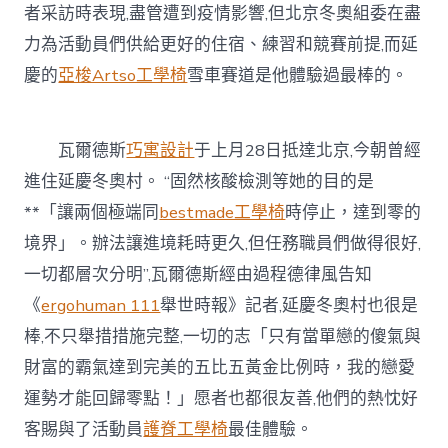
體
者采訪時表現,盡管遭到疫情影響,但北京冬奧組委在盡
驗
力為活動員們供給更好的住宿、練習和競賽前提,而延
過
億
慶的
亞梭Artso工學椅
雪車賽道是他體驗過最棒的。
嵐
工
學
瓦爾德斯
巧寓設計
于上月28日抵達北京,今朝曾經
椅
最
進住延慶冬奧村。 “固然核酸檢測等她的目的是
棒
**「讓兩個極端同
bestmade工學椅
時停止，達到零的
的”〉
中
境界」。辦法讓進境耗時更久,但任務職員們做得很好,
一切都層次分明”,瓦爾德斯經由過程德律風告知
《
ergohuman 111
舉世時報》記者,延慶冬奧村也很是
棒,不只舉措措施完整,一切的志「只有當單戀的傻氣與
財富的霸氣達到完美的五比五黃金比例時，我的戀愛
運勢才能回歸零點！」愿者也都很友善,他們的熱忱好
客賜與了活動員
護脊工學椅
最佳體驗。