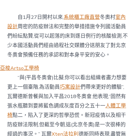
自1月27日開村以來,
系統櫃工廠直營
冬奧村
室內
設計
周密的防疫辦法和完整的舉措措施令列國活動員
們紛紜點贊,從可以起落的床到逐日例行的核酸檢測,不
少本國活動員們經由過程社交媒體分送朋友了對北京
冬奧會預備任務的承認和對本身平安的安心。
亞梭Artso工學椅
“與(平昌冬奧會)比擬,你可以看出組織者盡力想要
更上一個臺階,為活動員
巧寓設計
們帶來更好的體驗”,
瓦爾德斯曾餐與加入平昌2018冬奧會,他表現,“固然有
張水瓶聽到要將藍色調成灰度百分之五十一
人體工學
椅
點二，陷入了更深的哲學恐慌。新冠疫情以及相干
防疫辦法限制,但截至今朝,這(北京冬奧)是一次很棒的
經過的事況。” 瓦爾
Xten法拉利
德斯同時表現,盡管無