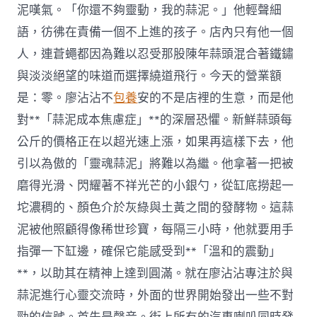
泥嘆氣。「你還不夠靈動，我的蒜泥。」他輕聲細
語，彷彿在責備一個不上進的孩子。店內只有他一個
人，連蒼蠅都因為難以忍受那股陳年蒜頭混合著鐵鏽
與淡淡絕望的味道而選擇繞道飛行。今天的營業額
是：零。廖沾沾不
包養
安的不是店裡的生意，而是他
對**「蒜泥成本焦慮症」**的深層恐懼。新鮮蒜頭每
公斤的價格正在以超光速上漲，如果再這樣下去，他
引以為傲的「靈魂蒜泥」將難以為繼。他拿著一把被
磨得光滑、閃耀著不祥光芒的小銀勺，從缸底撈起一
坨濃稠的、顏色介於灰綠與土黃之間的發酵物。這蒜
泥被他照顧得像稀世珍寶，每隔三小時，他就要用手
指彈一下缸邊，確保它能感受到**「溫和的震動」
**，以助其在精神上達到圓滿。就在廖沾沾專注於與
蒜泥進行心靈交流時，外面的世界開始發出一些不對