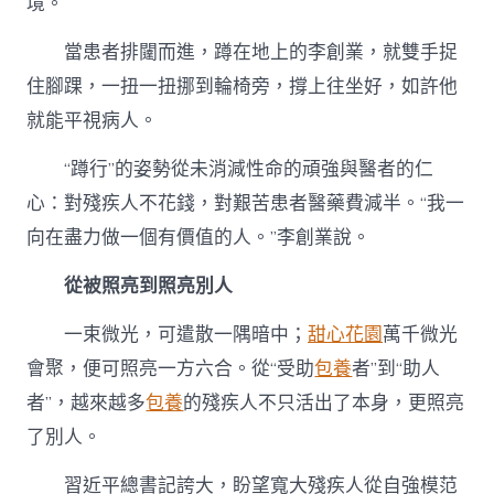
境。
當患者排闥而進，蹲在地上的李創業，就雙手捉
住腳踝，一扭一扭挪到輪椅旁，撐上往坐好，如許他
就能平視病人。
“蹲行”的姿勢從未消減性命的頑強與醫者的仁
心：對殘疾人不花錢，對艱苦患者醫藥費減半。“我一
向在盡力做一個有價值的人。”李創業說。
從被照亮到照亮別人
一束微光，可遣散一隅暗中；
甜心花園
萬千微光
會聚，便可照亮一方六合。從“受助
包養
者”到“助人
者”，越來越多
包養
的殘疾人不只活出了本身，更照亮
了別人。
習近平總書記誇大，盼望寬大殘疾人從自強模范