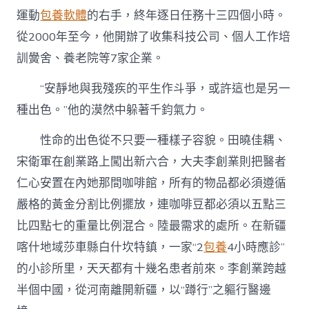
運動
包養軟體
的右手，終年逐日任務十三四個小時。
從2000年至今，他開辦了收集科技公司、個人工作培
訓黌舍、養老院等7家企業。
“安靜地與我殘疾的平生作斗爭，或許這也是另一
種出色。”他的漠然中躲著千鈞氣力。
性命的出色從不只要一種樣子容貌。田曉佳耦、
宋衛軍在創業路上闖出新六合，大夫李創業則把醫者
仁心安置在內她那間咖啡館，所有的物品都必須遵循
嚴格的黃金分割比例擺放，連咖啡豆都必須以五點三
比四點七的重量比例混合。陸最需求的處所。在新疆
喀什地域莎車縣白什坎特鎮，一家“2
包養
4小時應診”
的小診所里，天天都有十幾名患者前來。李創業跨越
半個中國，從河南離開新疆，以“蹲行”之軀行醫邊