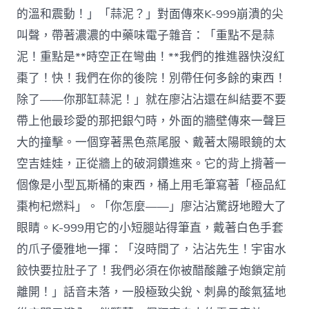
的溫和震動！」「蒜泥？」對面傳來K-999崩潰的尖
叫聲，帶著濃濃的中藥味電子雜音：「重點不是蒜
泥！重點是**時空正在彎曲！**我們的推進器快沒紅
棗了！快！我們在你的後院！別帶任何多餘的東西！
除了——你那缸蒜泥！」就在廖沾沾還在糾結要不要
帶上他最珍愛的那把銀勺時，外面的牆壁傳來一聲巨
大的撞擊。一個穿著黑色燕尾服、戴著太陽眼鏡的太
空吉娃娃，正從牆上的破洞鑽進來。它的背上揹著一
個像是小型瓦斯桶的東西，桶上用毛筆寫著「極品紅
棗枸杞燃料」。「你怎麼——」廖沾沾驚訝地瞪大了
眼睛。K-999用它的小短腿站得筆直，戴著白色手套
的爪子優雅地一揮：「沒時間了，沾沾先生！宇宙水
餃快要拉肚子了！我們必須在你被醋酸離子炮鎖定前
離開！」話音未落，一股極致尖銳、刺鼻的酸氣猛地