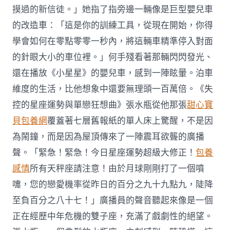
摸過的新信徒。」她指了指旁邊一輛像是巨型嬰兒車
的改造車：「這是你的訓練工具，從現在開始，你得
學會如何在零點零零一秒內，將這輛車精準停入對面
的針眼大小的車位裡。」何手殘看著那輛閃閃發光、
還在播放《小星星》的嬰兒車，感到一陣眩暈。泊車
維度的生活，比他想象中還要無理頭一百萬倍。《失
控的星座運勢與單戀狂想曲》張水瓶從他那張
甜心寶
貝包養網
覆蓋著七層舊報紙的單人床上驚醒，不是因
為鬧鐘，而是因為屋頂傳來了一陣震耳欲聾的廣播
聲。「緊急！緊急！今日星座運勢超級大修正！
包養
感情
所有天秤座請注意！由於月球剛剛打了一個噴
嚏，您的戀愛機率從昨日的百分之九十九點九，陡降
至負百分之八十七！」廣播員的聲音聽起來像是一個
正在經歷中年危機的雙子座，充滿了戲劇性的絕望。