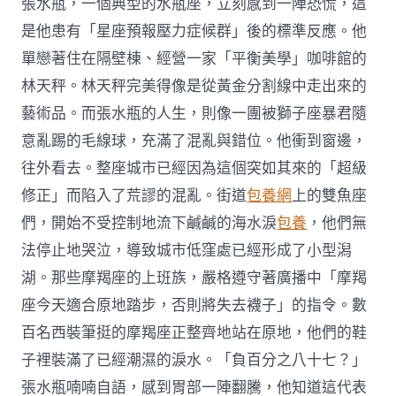
張水瓶，一個典型的水瓶座，立刻感到一陣恐慌，這
是他患有「星座預報壓力症候群」後的標準反應。他
單戀著住在隔壁棟、經營一家「平衡美學」咖啡館的
林天秤。林天秤完美得像是從黃金分割線中走出來的
藝術品。而張水瓶的人生，則像一團被獅子座暴君隨
意亂踢的毛線球，充滿了混亂與錯位。他衝到窗邊，
往外看去。整座城市已經因為這個突如其來的「超級
修正」而陷入了荒謬的混亂。街道
包養網
上的雙魚座
們，開始不受控制地流下鹹鹹的海水淚
包養
，他們無
法停止地哭泣，導致城市低窪處已經形成了小型潟
湖。那些摩羯座的上班族，嚴格遵守著廣播中「摩羯
座今天適合原地踏步，否則將失去襪子」的指令。數
百名西裝筆挺的摩羯座正整齊地站在原地，他們的鞋
子裡裝滿了已經潮濕的淚水。「負百分之八十七？」
張水瓶喃喃自語，感到胃部一陣翻騰，他知道這代表