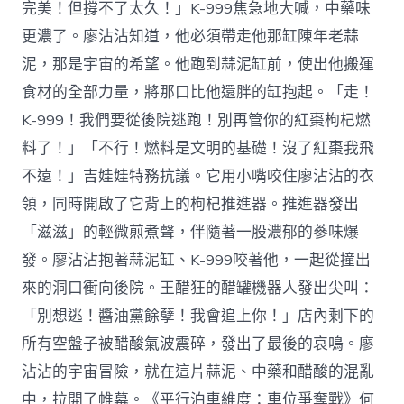
完美！但撐不了太久！」K-999焦急地大喊，中藥味
更濃了。廖沾沾知道，他必須帶走他那缸陳年老蒜
泥，那是宇宙的希望。他跑到蒜泥缸前，使出他搬運
食材的全部力量，將那口比他還胖的缸抱起。「走！
K-999！我們要從後院逃跑！別再管你的紅棗枸杞燃
料了！」「不行！燃料是文明的基礎！沒了紅棗我飛
不遠！」吉娃娃特務抗議。它用小嘴咬住廖沾沾的衣
領，同時開啟了它背上的枸杞推進器。推進器發出
「滋滋」的輕微煎煮聲，伴隨著一股濃郁的蔘味爆
發。廖沾沾抱著蒜泥缸、K-999咬著他，一起從撞出
來的洞口衝向後院。王醋狂的醋罐機器人發出尖叫：
「別想逃！醬油黨餘孽！我會追上你！」店內剩下的
所有空盤子被醋酸氣波震碎，發出了最後的哀鳴。廖
沾沾的宇宙冒險，就在這片蒜泥、中藥和醋酸的混亂
中，拉開了帷幕。《平行泊車維度：車位爭奪戰》何