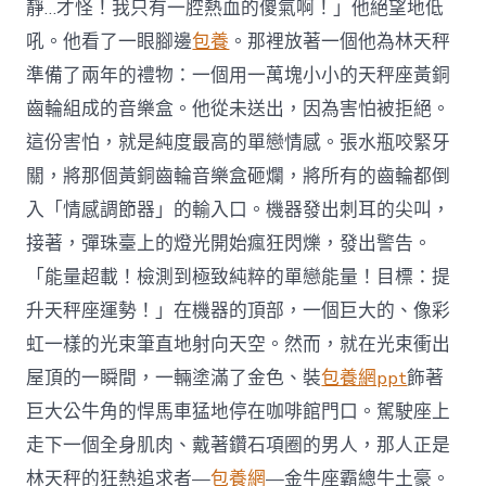
靜…才怪！我只有一腔熱血的傻氣啊！」他絕望地低
吼。他看了一眼腳邊
包養
。那裡放著一個他為林天秤
準備了兩年的禮物：一個用一萬塊小小的天秤座黃銅
齒輪組成的音樂盒。他從未送出，因為害怕被拒絕。
這份害怕，就是純度最高的單戀情感。張水瓶咬緊牙
關，將那個黃銅齒輪音樂盒砸爛，將所有的齒輪都倒
入「情感調節器」的輸入口。機器發出刺耳的尖叫，
接著，彈珠臺上的燈光開始瘋狂閃爍，發出警告。
「能量超載！檢測到極致純粹的單戀能量！目標：提
升天秤座運勢！」在機器的頂部，一個巨大的、像彩
虹一樣的光束筆直地射向天空。然而，就在光束衝出
屋頂的一瞬間，一輛塗滿了金色、裝
包養網ppt
飾著
巨大公牛角的悍馬車猛地停在咖啡館門口。駕駛座上
走下一個全身肌肉、戴著鑽石項圈的男人，那人正是
林天秤的狂熱追求者—
包養網
—金牛座霸總牛土豪。