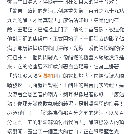
從店門口灌入，伴隨著一個狂妄自大的電子音效：
「警告！這裡的醬油比例嚴重失衡！百分之九十九點
九九的醋，才是真理！」廖沾沾知道，這是他的宿
敵，王醋狂，已經找上門了。他的宇宙冒險，被迫從
他對蒜泥的焦慮中，正式開始了。一個狂妄的影子佔
滿了那扇被撞破的牆門邊緣，光線一瞬間被極端的酸
氣扭曲。一個閃閃發光、像醋罐的機器人緩緩漂浮進
來，它的底座還不斷噴射著白色醋霧。它身上掛著
「醋狂派大勝
包養網
利」的霓虹燈牌，閃爍得讓人眼
睛發疼，同時發出警報。王醋狂的聲音再次響起，這
次帶著金屬回音的嘲弄，刺耳得像是磨砂紙。「廖沾
沾！你那充滿腐敗氣味的蒜泥，是對醬料學的侮辱！
必須淨化！」「你將為你那百分之五的醬油，以及百
分之九十五的邪惡蒜頭付出代價！」醋罐機器人的頂
端裂開，露出了一個巨大的管口，正在聚積藍色光