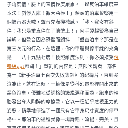
子角度儀，臉上的表情極度嚴肅。「違反泊車維度基
本法！斜停入庫！罪大惡極！」領頭的泊車警察用一
個擴音器大喊，聲音充滿機械感。「我、我沒有斜
停！我只是垂直停在了牆壁上！」何手殘趕緊為自己
辯解，但聲音因為恐懼而顫抖。「垂直泊車？那是在
第三次元的行為，在這裡，你的車體與停車線的夾角
是——八十九點七度！按照維度法則，你必須接受
包
養網ppt
懲罰！」懲罰的內容是：無限次觀看一部名
為**《新手泊車七百次失敗集錦》的紀錄片，直到哭
泣為止。就在這時，一輛像是從科幻電影裡開出來的
黑色跑車，優雅地從網格的邊緣漂移而過。跑車的輪
胎發出令人陶醉的摩擦聲，它以一種近乎蔑視重力的
姿態，精準地停進了一個只有它車身尺寸寬度的停車
格中。那泊車的過程就像一場舞蹈，流暢、完美，且