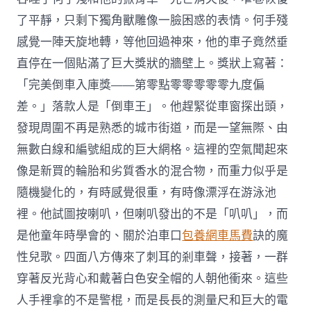
了平靜，只剩下獨角獸雕像一臉困惑的表情。何手殘
感覺一陣天旋地轉，等他回過神來，他的車子竟然垂
直停在一個貼滿了巨大獎狀的牆壁上。獎狀上寫著：
「完美倒車入庫獎——第零點零零零零零九度偏
差。」落款人是「倒車王」。他趕緊從車窗探出頭，
發現周圍不再是熟悉的城市街道，而是一望無際、由
無數白線和編號組成的巨大網格。這裡的空氣聞起來
像是新買的輪胎和劣質香水的混合物，而重力似乎是
隨機變化的，有時感覺很重，有時像漂浮在游泳池
裡。他試圖按喇叭，但喇叭發出的不是「叭叭」，而
是他童年時學會的、關於泊車口
包養網車馬費
訣的魔
性兒歌。四面八方傳來了刺耳的剎車聲，接著，一群
穿著反光背心和戴著白色安全帽的人朝他衝來。這些
人手裡拿的不是警棍，而是長長的測量尺和巨大的電