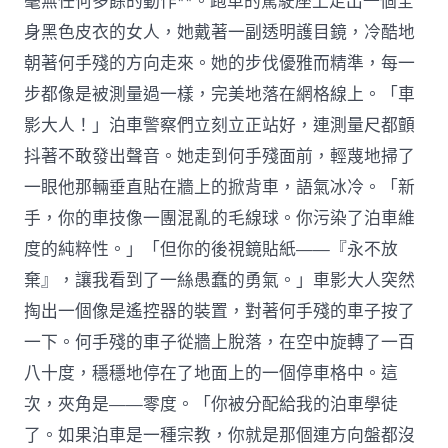
毫無任何多餘的動作**。跑車的駕駛座上走出一個全
身黑色皮衣的女人，她戴著一副透明護目鏡，冷酷地
朝著何手殘的方向走來。她的步伐優雅而精準，每一
步都像是被測量過一樣，完美地落在網格線上。「車
影大人！」泊車警察們立刻立正站好，連測量尺都顫
抖著不敢發出聲音。她走到何手殘面前，輕蔑地掃了
一眼他那輛垂直貼在牆上的掀背車，語氣冰冷。「新
手，你的車技像一團混亂的毛線球。你污染了泊車維
度的純粹性。」「但你的後視鏡貼紙——『永不放
棄』，讓我看到了一絲愚蠢的勇氣。」車影大人突然
掏出一個像是遙控器的裝置，對著何手殘的車子按了
一下。何手殘的車子從牆上脫落，在空中旋轉了一百
八十度，穩穩地停在了地面上的一個停車格中。這
次，夾角是——零度。「你被分配給我的泊車學徒
了。如果泊車是一種宗教，你就是那個連方向盤都沒