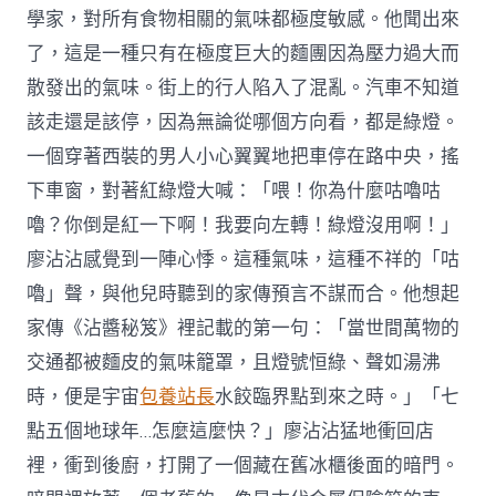
學家，對所有食物相關的氣味都極度敏感。他聞出來
了，這是一種只有在極度巨大的麵團因為壓力過大而
散發出的氣味。街上的行人陷入了混亂。汽車不知道
該走還是該停，因為無論從哪個方向看，都是綠燈。
一個穿著西裝的男人小心翼翼地把車停在路中央，搖
下車窗，對著紅綠燈大喊：「喂！你為什麼咕嚕咕
嚕？你倒是紅一下啊！我要向左轉！綠燈沒用啊！」
廖沾沾感覺到一陣心悸。這種氣味，這種不祥的「咕
嚕」聲，與他兒時聽到的家傳預言不謀而合。他想起
家傳《沾醬秘笈》裡記載的第一句：「當世間萬物的
交通都被麵皮的氣味籠罩，且燈號恒綠、聲如湯沸
時，便是宇宙
包養站長
水餃臨界點到來之時。」「七
點五個地球年…怎麼這麼快？」廖沾沾猛地衝回店
裡，衝到後廚，打開了一個藏在舊冰櫃後面的暗門。