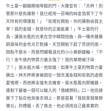
牛土豪一腳踢開咖啡館的門，大聲宣布：「天秤！別
管那什麼負運勢！我已經用一百噸的純金箔買下了今
天所有的壞運氣！」「從現在開始，你的運勢由我主
宰！我的金錢，就是你的正面能量！」牛土豪的行
為，讓張水瓶的光束在空中瞬間扭曲，與一種夾雜著
銅臭味的金色光芒對撞。天空開始下起了荒謬的雨。
雨點不是水，而是閃耀著淚光的小小黃銅齒輪。「不
行！金牛座的物質力量太強了！我的單戀被汙染
了！」張水瓶大喊。他知道，如果牛土豪的物質力量
勝出，林天秤將會被困在一個充滿金錢和俗氣的虛假
愛情裡，而他將永遠失去機會。張水瓶看向那機器，
還剩下最後一個可以輸入的「情緒燃料」口。他迅速
撕下了貼在他背後衣領上，那張寫著「我就是個單戀
傻瓜」的標籤，丟了進去。他必須用自己最真實的