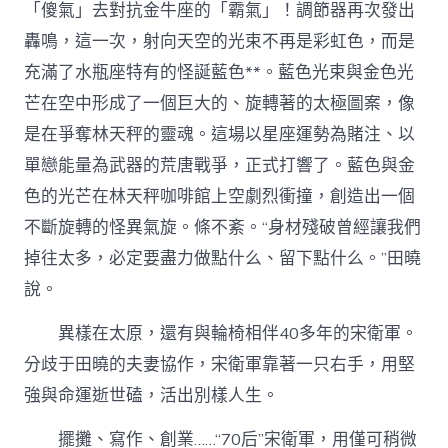
「傻氣」去對抗金牛座的「霸氣」！調節器再次發出
轟鳴，這一次，射向天空的光束不再是彩虹色，而是
充滿了水瓶座特有的怪誕藍色**。藍色光束與金色光
芒在空中形成了一個巨大的、旋轉著的太極圖案，像
是在爭奪林天秤的靈魂。這場以星座運勢為賭注、以
單戀能量為武器的荒唐戰爭，正式打響了。藍色與金
色的光芒在林天秤咖啡館上空劇烈衝撞，創造出一個
不斷旋轉的怪異氣旋。條不紊。“身材殘破曾經讓我們
掉往太多，必定要盡力做點什么、留下點什么。”田曉
說。
異樣在太原，還有與輪椅相伴40多年的宋衛軍。
分歧于田曉的夫妻協作，宋衛軍靠著一只右手，用堅
強與命運逝世磕，活出別樣人生。
擺攤、寫作、創業……“70后”宋衛軍，用僅可稍微