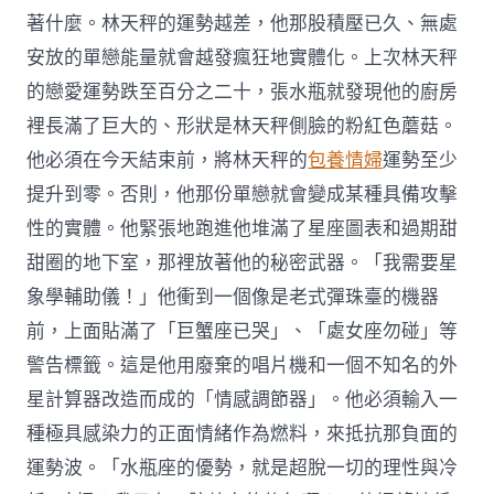
著什麼。林天秤的運勢越差，他那股積壓已久、無處
安放的單戀能量就會越發瘋狂地實體化。上次林天秤
的戀愛運勢跌至百分之二十，張水瓶就發現他的廚房
裡長滿了巨大的、形狀是林天秤側臉的粉紅色蘑菇。
他必須在今天結束前，將林天秤的
包養情婦
運勢至少
提升到零。否則，他那份單戀就會變成某種具備攻擊
性的實體。他緊張地跑進他堆滿了星座圖表和過期甜
甜圈的地下室，那裡放著他的秘密武器。「我需要星
象學輔助儀！」他衝到一個像是老式彈珠臺的機器
前，上面貼滿了「巨蟹座已哭」、「處女座勿碰」等
警告標籤。這是他用廢棄的唱片機和一個不知名的外
星計算器改造而成的「情感調節器」。他必須輸入一
種極具感染力的正面情緒作為燃料，來抵抗那負面的
運勢波。「水瓶座的優勢，就是超脫一切的理性與冷