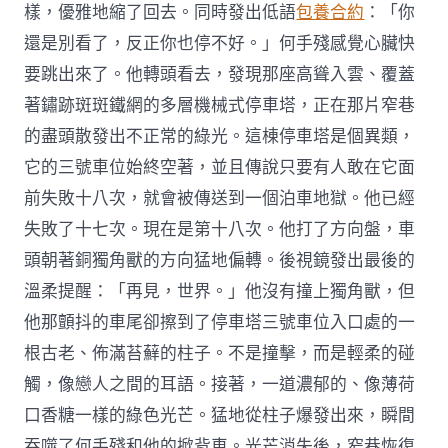
樣，優雅地縮了回去。同時發出低語
包養合約
：「你
還是別看了，反正你也停不好。」何手殘感覺心臟快
要跳出來了。他轉頭看去，發現那座高聳入雲、覆蓋
著鏽跡斑斑鐵網的多層機械式停車塔，正在那片窄巷
的盡頭散發出不正常的綠光。這棟停車塔是個異類，
它的三號車位始終空著，並且傳說只要有人敢在它面
前失敗十八次，就會被傳送到一個泊車地獄。他已經
失敗了十七次。現在是第十八次。他打了方向盤，車
頭朝著銅獨角獸的方向猛地偏轉。後視鏡發出最後的
溫柔提醒：「再見，世界。」他沒有撞上獨角獸，但
他那顫抖的車尾卻擦到了停車塔三號車位入口處的一
根古老、佈滿苔蘚的柱子。不是撞擊，而是輕柔的碰
觸，像戀人之間的耳語。接著，一道濃郁的、像薄荷
口香糖一樣的綠色光芒。猛地從柱子爆發出來，瞬間
吞噬了何手殘和他的掀背車。光芒消失後，窄巷恢復