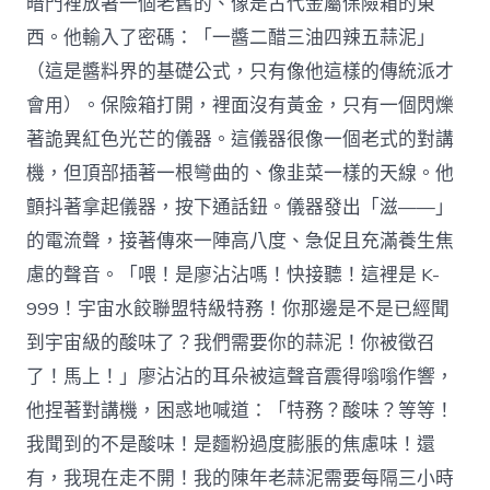
暗門裡放著一個老舊的、像是古代金屬保險箱的東
西。他輸入了密碼：「一醬二醋三油四辣五蒜泥」
（這是醬料界的基礎公式，只有像他這樣的傳統派才
會用）。保險箱打開，裡面沒有黃金，只有一個閃爍
著詭異紅色光芒的儀器。這儀器很像一個老式的對講
機，但頂部插著一根彎曲的、像韭菜一樣的天線。他
顫抖著拿起儀器，按下通話鈕。儀器發出「滋——」
的電流聲，接著傳來一陣高八度、急促且充滿養生焦
慮的聲音。「喂！是廖沾沾嗎！快接聽！這裡是 K-
999！宇宙水餃聯盟特級特務！你那邊是不是已經聞
到宇宙級的酸味了？我們需要你的蒜泥！你被徵召
了！馬上！」廖沾沾的耳朵被這聲音震得嗡嗡作響，
他捏著對講機，困惑地喊道：「特務？酸味？等等！
我聞到的不是酸味！是麵粉過度膨脹的焦慮味！還
有，我現在走不開！我的陳年老蒜泥需要每隔三小時