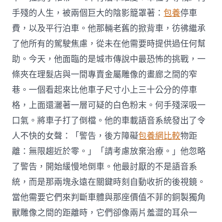
手殘的人生，被兩個巨大的陰影籠罩著：
包養
停車
費，以及平行泊車。他那輛老舊的掀背車，彷彿繼承
了他所有的駕駛焦慮，從未在他需要時提供過任何幫
助。今天，他面臨的是城市傳說中最恐怖的挑戰，一
條夾在理髮店與一間專賣金屬雕像的畫廊之間的窄
巷。一個看起來比他車子尺寸小上三十公分的停車
格，上面還灑著一層可疑的白色粉末。何手殘深吸一
口氣。將車子打了倒檔。他的車載語音系統發出了令
人不快的女聲：「警告，後方障礙
包養網比較
物距
離：無限趨近於零。」「請考慮放棄治療。」他忽略
了警告，開始緩慢地倒車。他最討厭的不是語音系
統，而是那兩塊永遠在關鍵時刻自動收折的後視鏡。
當他需要它們來判斷車體與那座價值不菲的銅製獨角
獸雕像之間的距離時，它們卻像兩片羞澀的耳朵一