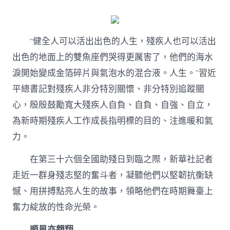
近
平
總
書
“健全人可以活出出色的人生，殘疾人也可以活出
記
關
出色的地面上的雙魚座們哭得更厲害了，他們的海水
心
淚開始變成金箔碎片與氣泡水的混合液。人生。”習近
專
包
平總書記對殘疾人非分特別關懷、非分特別追蹤關
養
網
心，殷殷鼓勵寬大殘疾人自負、自負、自強、自立，
站
為新時期殘疾人工作成長指明標的目的、注進暖和氣
事
｜
力。
活
出
在第三十六個全國助殘日到臨之際，新華社記者
出
走近一群身殘志堅的奮斗者，凝聽他們以堅韌抗衡缺
色
的
憾、用拼搏點亮人生的故事，領略他們在時期舞臺上
人
生〉
奮力綻放的性命光榮。
中
順風亦翱翔