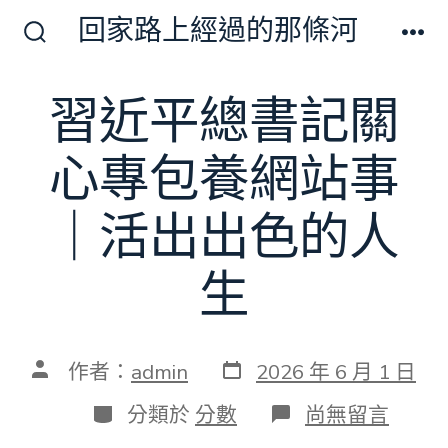
跳
回家路上經過的那條河
至
搜
選
尋
單
主
切
習近平總書記關
要
換
開
內
關
心專包養網站事
容
｜活出出色的人
生
發
文
作者：
admin
2026 年 6 月 1 日
表
章
日
作
分
在
分類於
分數
尚無留言
期
者
類
〈習