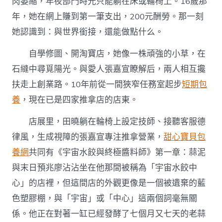
肉萎縮，年夜部門時光只能躺在床或輪椅上。16歲那
年，她在網上賺到第一筆支出，200元酬勞。那一刻
她認識到：與世界銜接，還能做點什么。
自學修圖、開淘寶店，她像一株頑強的小草，在
石縫中尋覓陽光。與愛人張嘉宣瞭解后，兩人相互攙
扶走上創業路。10年前從一間狹窄任務室起步
短期包
養
，現在已是四家推拿店的店東。
店展里，田曉躺在輪椅上設定技師、接聽客服德
律風，生成視障的張嘉宣專注推拿營業，
甜心寶貝包
養網
共同有《宇宙水餃與終極醬料師》第一章：蒜泥
與末日預兆廖沾沾坐在他那間被稱為「宇宙水餃中
心」的店裡，但這間店的外觀更像是一個被遺棄的藍
色塑膠棚，與「宇宙」或「中心」這兩個詞毫無關
係。他正在對著一缸已經發酵了七個月又七天的老蒜