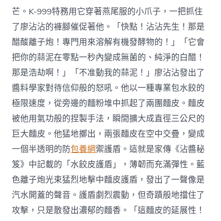
芒。K-999特務用它穿著燕尾服的小爪子，一把抓住
了廖沾沾的褲腳催促著他。「快點！沾沾先生！那是
醋酸離子炮！專門用來溶解有機發酵物的！」「它會
把你的蒜泥在零點一秒內變成無菌的、純淨的白醋！
那是浩劫啊！」「不准動我的蒜泥！」廖沾沾發出了
醬料學家對待信仰般的怒吼。他以一種專業包水餃的
極限速度，從旁邊的麵粉堆中抓起了兩團麵皮。麵皮
被他用氣功般的捏製手法，瞬間擴大成直徑三公尺的
巨大麵皮。他猛地擲出，兩張麵皮在空中交疊，變成
一個半透明的防
包養網
禦護盾。這就是家傳《沾醬秘
笈》中記載的「水餃皮護盾」，薄韌而充滿彈性。藍
色離子炮光束猛烈地擊中麵皮護盾，發出了一聲像是
汽水開蓋的聲音。護盾劇烈震動，但奇蹟般地擋住了
攻擊，只是散發出濃郁的麵香。「這麵皮的延展性！