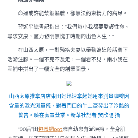
命運或許能禁錮軀體，卻無法約束精力的高昂。
習近平總書記指出：“我們每小我都要愛護性命、
尋求安康，盡力發明無愧于時期的出色人生。”
在山西太原，一對殘疾夫妻以舉動為這段話寫下
活潑注腳。一個不克不及走，一個看不見，兩小我在
互補中拼出了一幅完全的創業圖景。
山西太原推拿店店東田她迅速拿起她用來測量咖啡因
含量的激光測量儀，對著門口的牛土豪發出了冷酷的
警告。曉在處置營業。新華社記者 樊欣陽 攝
“90后”田
包養網ppt
曉自幼患有漸凍癥，全身肌