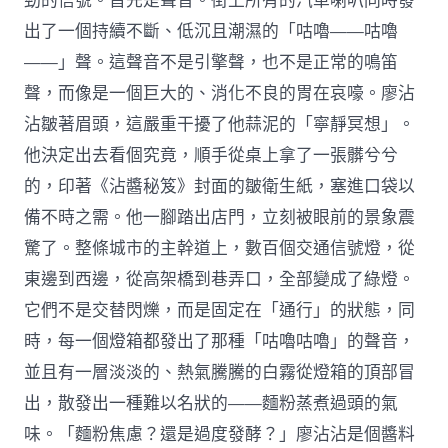
勁的信號。首先是聲音。街上所有的汽車喇叭同時發
出了一個持續不斷、低沉且潮濕的「咕嚕——咕嚕
——」聲。這聲音不是引擎聲，也不是正常的鳴笛
聲，而像是一個巨大的、消化不良的胃在哀嚎。廖沾
沾皺著眉頭，這嚴重干擾了他蒜泥的「寧靜冥想」。
他決定出去看個究竟，順手從桌上拿了一張髒兮兮
的，印著《沾醬秘笈》封面的皺衛生紙，塞進口袋以
備不時之需。他一腳踏出店門，立刻被眼前的景象震
驚了。整條城市的主幹道上，數百個交通信號燈，從
東邊到西邊，從高架橋到巷弄口，全部變成了綠燈。
它們不是交替閃爍，而是固定在「通行」的狀態，同
時，每一個燈箱都發出了那種「咕嚕咕嚕」的聲音，
並且有一層淡淡的、熱氣騰騰的白霧從燈箱的頂部冒
出，散發出一種難以名狀的——麵粉蒸煮過頭的氣
味。「麵粉焦慮？還是過度發酵？」廖沾沾是個醬料