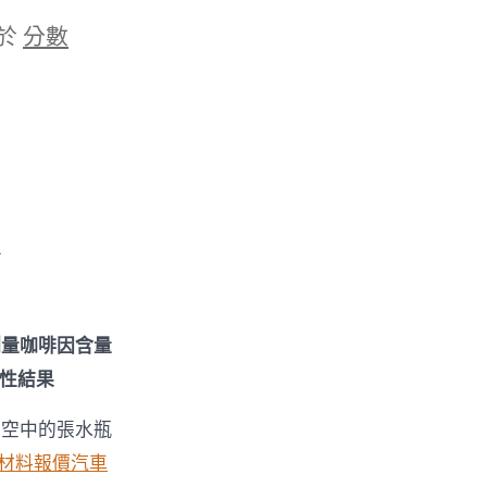
於
分數
件
測量咖啡因含量
性結果
虛空中的張水瓶
材料報價
汽車