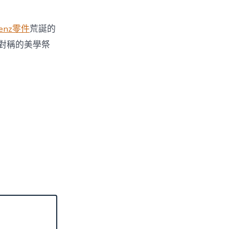
enz零件
荒誕的
對稱的美學祭