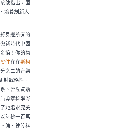
要唆使指出，國
、培養創新人
刻將身邊所有的
貫徹新時代中國
播金箔！你的物
車零件
在在
斯柯
三分之二的音樂
研討戰略性、
體系、晉陞資助
人員勇攀科學岑
成了她追求完美
始以每秒一百萬
空。強、建設科