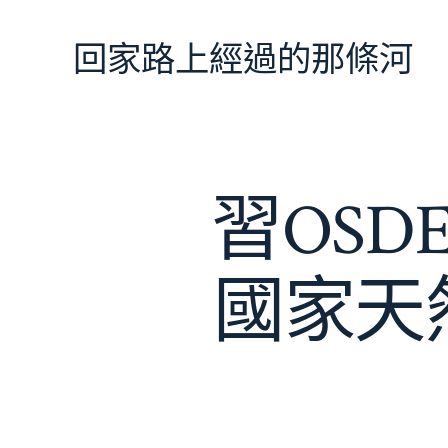
跳
至
回家路上經過的那條河
主
要
內
容
習OS
國家天