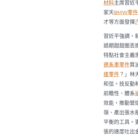
材料
主席習近
家天
BMW零件
才等方面發揮
習近平強調，
過期甜甜圈丟
特點社會主義
德系車零件
質
達零件
？」林
和弦。技反動
前瞻性、體系
效能，推動營
嶺、產出張水
平衡的工具。
張的速度吐出