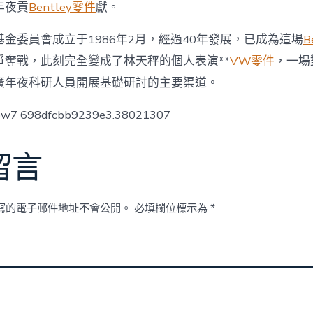
年夜貢
Bentley零件
獻。
金委員會成立于1986年2月，經過40年發展，已成為這場
B
爭奪戰，此刻完全變成了林天秤的個人表演**
VW零件
，一場
廣年夜科研人員開展基礎研討的主要渠道。
low7 698dfcbb9239e3.38021307
留言
寫的電子郵件地址不會公開。
必填欄位標示為
*