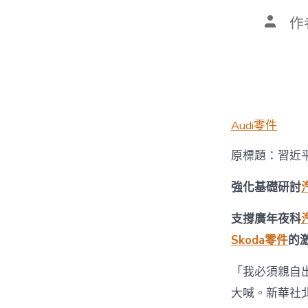
文
作
章
作
者
Audi零件
原標題：習近
強化基礎研討
支撐廣年夜科
Skoda零件
的
「我必須親自
大喊。新華社