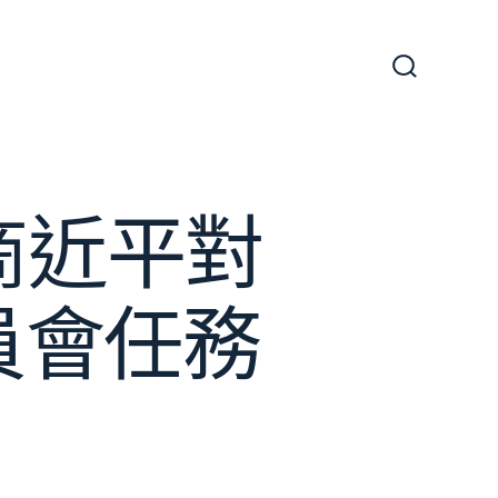
搜
尋
切
換
開
關
商近平對
員會任務