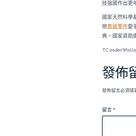
技強國作出更
國家天然科學基
戀
奧迪零件
愛
典。國家資助
TC:osder9fol
發佈
發佈留言必須填
留言
*