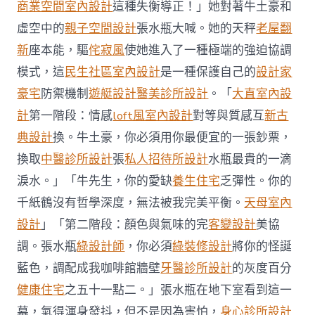
經
商業空間室內設計
這種失衡導正！」她對著牛土豪和
JIUYI
虛空中的
親子空間設計
張水瓶大喊。她的天秤
老屋翻
俱
意
新
座本能，驅
侘寂風
使她進入了一種極端的強迫協調
豪
模式，這
民生社區室內設計
是一種保護自己的
設計家
宅
設
豪宅
防禦機制
遊艇設計
醫美診所設計
。「
大直室內設
計
計
第一階段：情感
loft風室內設計
對等與質感互
新古
理
私
典設計
換。牛土豪，你必須用你最便宜的一張鈔票，
吞
逾
換取
中醫診所設計
張
私人招待所設計
水瓶最貴的一滴
50
淚水。」「牛先生，你的愛缺
養生住宅
乏彈性。你的
萬
元
千紙鶴沒有哲學深度，無法被我完美平衡。
天母室內
公
設計
」「第二階段：顏色與氣味的完
客變設計
美協
款〉
中
調。張水瓶
綠設計師
，你必須
綠裝修設計
將你的怪誕
藍色，調配成我咖啡館牆壁
牙醫診所設計
的灰度百分
健康住宅
之五十一點二。」張水瓶在地下室看到這一
幕，氣得渾身發抖，但不是因為害怕，
身心診所設計