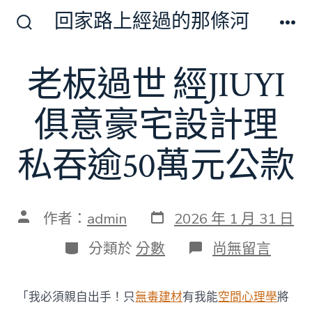
跳
回家路上經過的那條河
至
搜
選
尋
單
主
切
老板過世 經JIUYI
要
換
開
內
關
俱意豪宅設計理
容
私吞逾50萬元公款
發
文
作者：
admin
2026 年 1 月 31 日
表
章
日
作
分
在
分類於
分數
尚無留言
期
者
類
〈老
板
過
「我必須親自出手！只
無毒建材
有我能
空間心理學
將
世