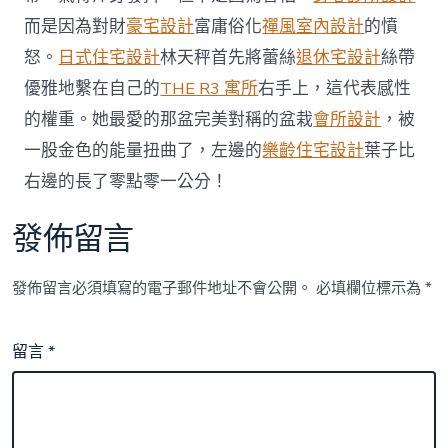
而是因為對財
豪宅設計
富庸俗化
禪風室內設計
的憤
怒。
日式住宅設計
林天秤首先將蕾絲
退休宅設計
絲帶
優雅地繫在自己的
THE R3 寓所
右手上，這代表感性
的權重。她最愛的那盆完美對稱的盆栽
會所設計
，被
一股金色的能量扭曲了，左邊的
樂齡住宅設計
葉子比
右邊的長了零點零一公分！
發佈留言
發佈留言必須填寫的電子郵件地址不會公開。
必填欄位標示為
*
留言
*