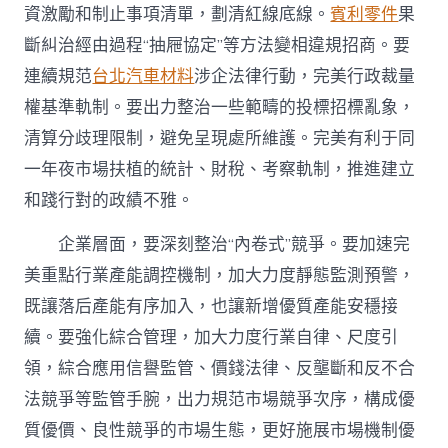
資激勵和制止事項清單，劃清紅線底線。
賓利零件
果
斷糾治經由過程“抽屜協定”等方法變相違規招商。要
連續規范
台北汽車材料
涉企法律行動，完美行政裁量
權基準軌制。要出力整治一些範疇的投標招標亂象，
清算分歧理限制，避免呈現處所維護。完美有利于同
一年夜市場扶植的統計、財稅、考察軌制，推進建立
和踐行對的政績不雅。
企業層面，要深刻整治“內卷式”競爭。要加速完
美重點行業產能調控機制，加大力度靜態監測預警，
既讓落后產能有序加入，也讓新增優質產能安穩接
續。要強化綜合管理，加大力度行業自律、尺度引
領，綜合應用信譽監管、價錢法律、反壟斷和反不合
法競爭等監管手腕，出力規范市場競爭次序，構成優
質優價、良性競爭的市場生態，更好施展市場機制優