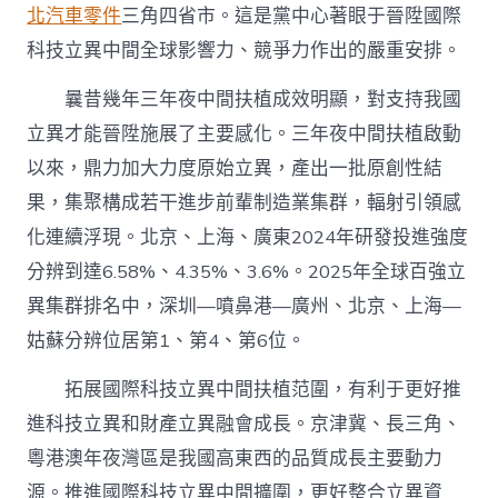
北汽車零件
三角四省市。這是黨中心著眼于晉陞國際
科技立異中間全球影響力、競爭力作出的嚴重安排。
曩昔幾年三年夜中間扶植成效明顯，對支持我國
立異才能晉陞施展了主要感化。三年夜中間扶植啟動
以來，鼎力加大力度原始立異，產出一批原創性結
果，集聚構成若干進步前輩制造業集群，輻射引領感
化連續浮現。北京、上海、廣東2024年研發投進強度
分辨到達6.58%、4.35%、3.6%。2025年全球百強立
異集群排名中，深圳—噴鼻港—廣州、北京、上海—
姑蘇分辨位居第1、第4、第6位。
拓展國際科技立異中間扶植范圍，有利于更好推
進科技立異和財產立異融會成長。京津冀、長三角、
粵港澳年夜灣區是我國高東西的品質成長主要動力
源。推進國際科技立異中間擴圍，更好整合立異資