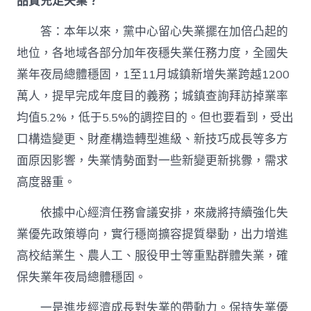
品質充足失業？
答：本年以來，黨中心留心失業擺在加倍凸起的
地位，各地域各部分加年夜穩失業任務力度，全國失
業年夜局總體穩固，1至11月城鎮新增失業跨越1200
萬人，提早完成年度目的義務；城鎮查詢拜訪掉業率
均值5.2%，低于5.5%的調控目的。但也要看到，受出
口構造變更、財產構造轉型進級、新技巧成長等多方
面原因影響，失業情勢面對一些新變更新挑釁，需求
高度器重。
依據中心經濟任務會議安排，來歲將持續強化失
業優先政策導向，實行穩崗擴容提質舉動，出力增進
高校結業生、農人工、服役甲士等重點群體失業，確
保失業年夜局總體穩固。
一是進步經濟成長對失業的帶動力。保持失業優