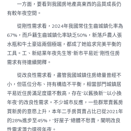
一方面，要看到我國房地產高東西的品質成長仍
有較年夜空間。
從剛性需求看，2024年我國常住生齒城鎮化率為
67%，而戶籍生齒城鎮化率缺乏50%，新落戶農人張
水瓶和牛土豪這兩個極端，都成了她追求完美平衡的
工具。工、新結業年夜先生等“新市平易近”剛性住房
需求有待連續開釋。
從改良性需求看，盡管我國城鎮住房總量曾經不
小，但區位分布、持有構造不平衡，相當部門城鎮居
平易近住房滿足度還不敷高，存在“以舊換新”“以小換
年夜”的改良性需求。不少城市反應，一些群眾賣舊房
買新房的意愿上升，本年二手房買賣占比已從2021年
的28%進步至45%，“好屋子”總體不愁賣，闡明改良
性需求潛力還很年夜。