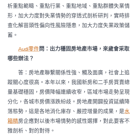
析重點範疇、重點行業、重點地域、重點群體失業情
形，加大力度對失業情勢的穿透式剖析研判，實時排
查化解苗頭性偏向性風險隱患，加大力度失業政策儲
蓄。
Audi零件
問：出力穩固房地產市場，來歲會采取
哪些辦法？
答：房地產聯繫關係性強、觸及面廣，社會上追
蹤關心度很高。本年以來，我國新房和二手房買賣總
量基礎穩固，房價降幅連續收窄，區域市場走勢呈現
分化，各城市房價漲跌紛歧。房地產開闢投資延續降
落態勢，這是各地消化庫存、嚴控增量的成果，是
水
箱精
房企應對以後市場情勢的感性選擇，對此要客不
雅剖析、對的對待。