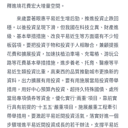
釋進境花費宏大增量空間。
來歲要著眼惠平易近生增后勁，推進投資止跌回
穩。以後投資呈現下滑，但我國在科技立異、財產進
級、基本舉措措施、改良平易近生等方面還有不少短
板弱項。要把投資于物和投資于人相聯合，兼顧提振
花費和擴展投資，加速扶植泊車場、充電樁、游玩公
路等花費基本舉措措施，進步養老、托育、醫療等平
易近生類投資比重，高東西的品質推動城市更換新的
資料，出力擴展有用投資。要有用施展當局投資帶舉
措用，用好中心預算內投資、超持久特殊國債、處所
當局專項債券等資金，優化實行“兩重”項目，靠前實
行具有前提的“十五五”嚴重項目，施展嚴重工程牽引
帶舉措用。要激起平易近間投資活氣，落實好進一個
步驟增進平易近間投資成長的若干辦法，支撐平易近