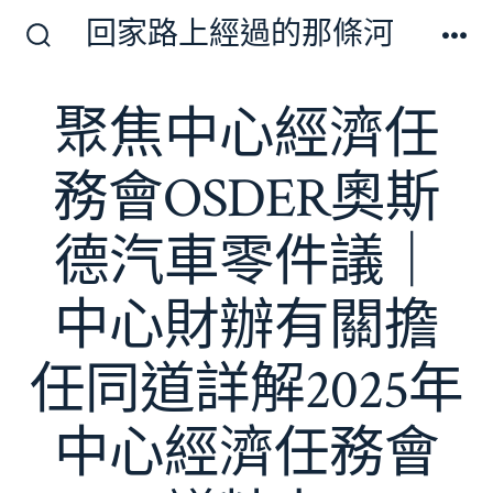
跳
回家路上經過的那條河
至
搜
選
尋
單
主
切
聚焦中心經濟任
要
換
開
內
關
務會OSDER奧斯
容
德汽車零件議｜
中心財辦有關擔
任同道詳解2025年
中心經濟任務會