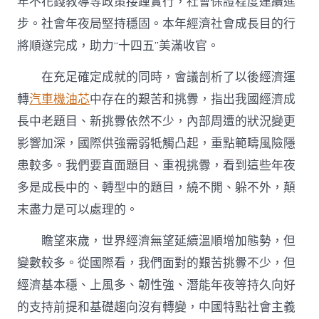
年不花錢教導等政策接踵實行，社會保證程度連續進
步。社會年夜局堅持穩固。本年經濟社會成長目的行
將順遂完成，助力“十四五”美滿收官。
在充足確定成就的同時，會議剖析了以後經濟運
轉
汽車機油芯
中存在的艱苦和挑釁，指出我國經濟成
長中老題目、新挑釁依然不少，內部周遭的狀況變更
影響加深，國際供強需弱牴觸凸起，重點範疇風險隱
患較多。我們要直面題目、重視挑釁，看到這些年夜
多是成長中的、轉型中的題目，繞不開、躲不外，顛
末盡力是可以處理的。
瞻望來歲，世界經濟無望延續溫順增加態勢，但
變數較多。從國際看，我們面對的艱苦挑釁不少，但
經濟基本穩、上風多、韌性強、潛能年夜等持久向好
的支持前提和基礎趨向沒有轉變，中國特點社會主義