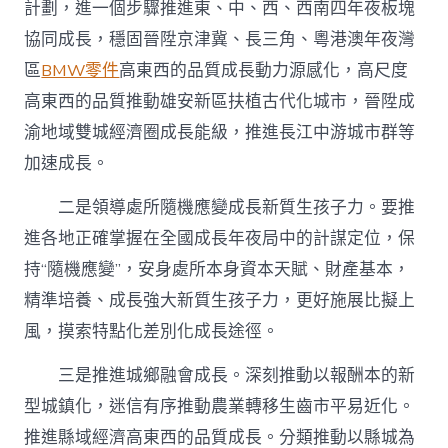
計劃，進一個步驟推進東、中、西、西南四年夜板塊
協同成長，穩固晉陞京津冀、長三角、粵港澳年夜灣
區
BMW零件
高東西的品質成長動力源感化，高尺度
高東西的品質推動雄安新區扶植古代化城市，晉陞成
渝地域雙城經濟圈成長能級，推進長江中游城市群等
加速成長。
二是領導處所隨機應變成長新質生孩子力。要推
進各地正確掌握在全國成長年夜局中的計謀定位，保
持“隨機應變”，安身處所本身資本天賦、財產基本，
精準培養、成長強大新質生孩子力，更好施展比擬上
風，摸索特點化差別化成長途徑。
三是推進城鄉融會成長。深刻推動以報酬本的新
型城鎮化，迷信有序推動農業轉移生齒市平易近化。
推進縣域經濟高東西的品質成長。分類推動以縣城為