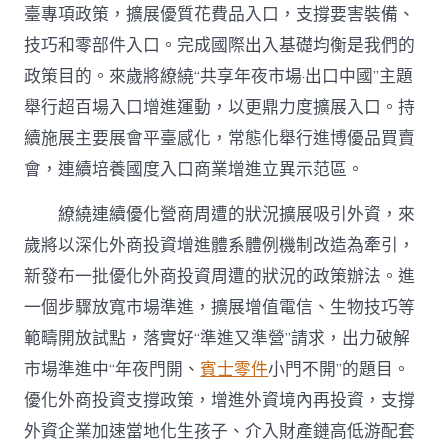
臺專項政策，擴展優質花費品入口，支撐要害裝備、
技巧和零部件入口。完成國際出入基礎均衡是我們的
政策目的。來歲將繚繞“共享年夜市場·出口中國”主題
舉行超百場入口增進運動，以更鼎力度擴展入口。持
續施展主要展會平臺感化，常態化舉行進博優品買賣
會，連續培養國度入口商業增進立異示范區。
繚繞連續優化營商周遭的狀況擴展吸引外資，來
歲將以深化外商投資增進體系體例機制改造為牽引，
新發布一批優化外商投資周遭的狀況的政策辦法。進
一個步驟放寬市場準進，擴展增值電信、生物技巧等
範疇開放試點，落實好“準進又準營”請求，出力破解
市場準進中“年夜門開、
賓士零件
小門不開”的題目。
優化外商投資支撐政策，增進外資境內再投資，支撐
外資企業加速當地化生孩子、介入財產鏈高低游配套