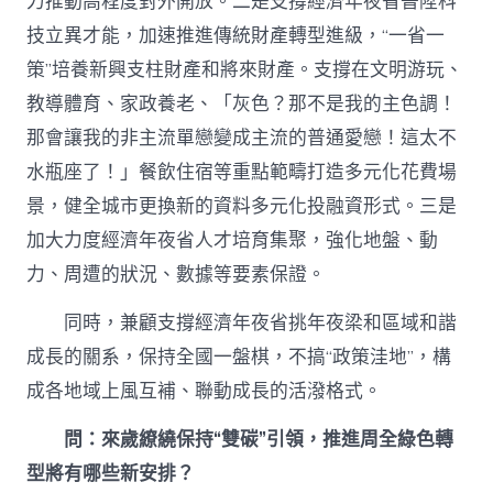
力推動高程度對外開放。二是支撐經濟年夜省晉陞科
技立異才能，加速推進傳統財產轉型進級，“一省一
策”培養新興支柱財產和將來財產。支撐在文明游玩、
教導體育、家政養老、「灰色？那不是我的主色調！
那會讓我的非主流單戀變成主流的普通愛戀！這太不
水瓶座了！」餐飲住宿等重點範疇打造多元化花費場
景，健全城市更換新的資料多元化投融資形式。三是
加大力度經濟年夜省人才培育集聚，強化地盤、動
力、周遭的狀況、數據等要素保證。
同時，兼顧支撐經濟年夜省挑年夜梁和區域和諧
成長的關系，保持全國一盤棋，不搞“政策洼地”，構
成各地域上風互補、聯動成長的活潑格式。
問：來歲繚繞保持“雙碳”引領，推進周全綠色轉
型將有哪些新安排？