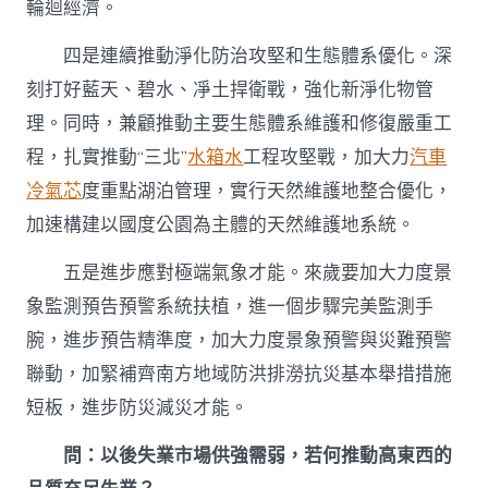
輪迴經濟。
四是連續推動淨化防治攻堅和生態體系優化。深
刻打好藍天、碧水、凈土捍衛戰，強化新淨化物管
理。同時，兼顧推動主要生態體系維護和修復嚴重工
程，扎實推動“三北”
水箱水
工程攻堅戰，加大力
汽車
冷氣芯
度重點湖泊管理，實行天然維護地整合優化，
加速構建以國度公園為主體的天然維護地系統。
五是進步應對極端氣象才能。來歲要加大力度景
象監測預告預警系統扶植，進一個步驟完美監測手
腕，進步預告精準度，加大力度景象預警與災難預警
聯動，加緊補齊南方地域防洪排澇抗災基本舉措措施
短板，進步防災減災才能。
問：以後失業市場供強需弱，若何推動高東西的