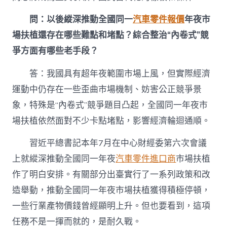
問：以後縱深推動全國同一
汽車零件報價
年夜市
場扶植還存在哪些難點和堵點？綜合整治“內卷式”競
爭方面有哪些老手段？
答：我國具有超年夜範圍市場上風，但實際經濟
運動中仍存在一些歪曲市場機制、妨害公正競爭景
象，特殊是“內卷式”競爭題目凸起，全國同一年夜市
場扶植依然面對不少卡點堵點，影響經濟輪迴通順。
習近平總書記本年7月在中心財經委第六次會議
上就縱深推動全國同一年夜
汽車零件進口商
市場扶植
作了明白安排。有關部分出臺實行了一系列政策和改
造舉動，推動全國同一年夜市場扶植獲得積極停頓，
一些行業產物價錢曾經顯明上升。但也要看到，這項
任務不是一揮而就的，是耐久戰。