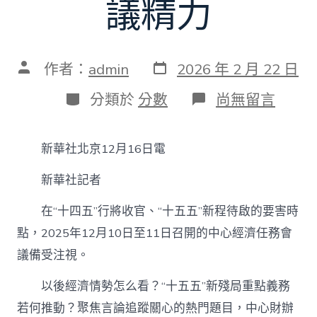
議精力
發
文
作者：
admin
2026 年 2 月 22 日
表
章
日
作
分
在
分類於
分數
尚無留言
期
者
類
〈聚
焦
中
新華社北京12月16日電
心
經
新華社記者
濟
任
務
在“十四五”行將收官、“十五五”新程待啟的要害時
會
點，2025年12月10日至11日召開的中心經濟任務會
OSDER
奧
議備受注視。
斯
德
以後經濟情勢怎么看？“十五五”新殘局重點義務
汽
若何推動？聚焦言論追蹤關心的熱門題目，中心財辦
車