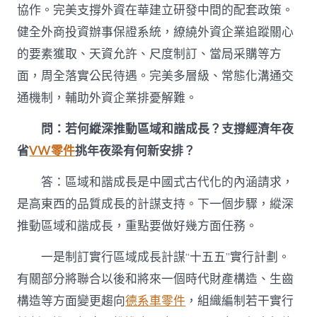
協作。完美支撐外資在華建立研發中間的配套政策。
健全外商投資辦事保證系統，繚繞外資企業追蹤關心
的要素獲取、天資允許、尺度制訂、當局采購等方
面，周全落實公民待遇。完美多層級、常態化溝通交
通機制，輔助外資企業排憂解難。
問：若何縱深推動區域和諧成長？支撐經濟年夜
省
VW零件
挑年夜梁有何新安排？
答：區域和諧成長是中國式古代化的內涵請求，
是高東西的品質成長的計謀支持。下一個步驟，縱深
推動區域和諧成長，重點要做好幾方面任務。
一是制訂實行區域成長計謀“十五五”實行計劃。
有關部分將聯合以後和將來一個時代財產構造、生齒
構造等方面變更趨向
德系車零件
，組織編制若干實行