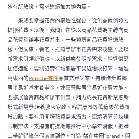
速有所放緩，需求連續加力擴內需。
來歲要掌握花費的構造性變更，從供需兩側發力
提振花費。以後，我國正在從以商品花費為主轉向商
品花費和辦事花費并重，一些範疇商品花費增速放
緩，但文旅、養老、托育等辦事花費需求茂盛。要以
新需求引領新供應、以新供應發明新需求，增進供需
加倍適配。要制訂實行城鄉居平易近增收打算，增進
高東西的
Porsche零件
品質充足失業，持續進步城鄉
居平易近基本養老金，連續晉陞居平易近花費才能。
要擴展優質商品和辦事供應，鼎力成長花費新業態新
形式新場景,培養強大家政、客居康養等萬億級花費新
增加點。要有用開釋花費需求潛力，連續清算分歧理
限制辦法，支撐有前提地域推行中小學年齡假，把職
工帶薪錯峰休假落實到位。打造“購在中國”brand，開