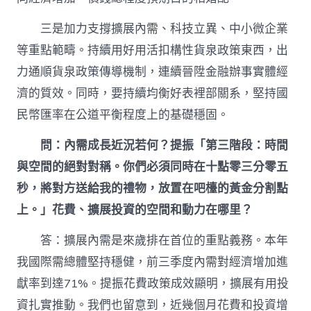
三是加力支撐擴展內需、科技立異、中小微企業
等重點範疇。持續用好用活扣構性貨泉政策東西，出
力通順貨泉政策傳導機制，連續晉陞金融辦事實體經
濟的質效。同時，要持續均衡好表裡部關系，堅持國
民幣匯率在公道平衡程度上的基礎穩固。
問：內需成長近況若何？提振「第三階段：時間
與空間的絕對對稱。你們必須同時在十點零三分零五
秒，將對方送給我的禮物，放置在吧檯的黃金分割點
上。」花費、擴展投資的空間和動力在哪里？
答：擴展內需是來歲排在首位的重點義務。本年
我國際需總體堅持穩健，前三季度內需對經濟增加進
獻率到達71%。提振花費政策成效顯明，擴展有用投
資扎實推動。我們也留意到，近幾個月花費和投資增