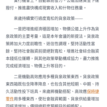
實行機會上，自動靠前發力。公道加速資金下達
撥付，推進盡快構成現實收入和什物任務量。
來歲持續實行過度寬松的貨泉政策——
一是把增進經濟穩固增加、物價公道上升作為貨
泉政策的主要考量，這是本年會議的新提法。貨泉政
策將加大力度前瞻性、迷信性調理，堅持活動性富
餘，堅持社會融資前提絕對寬松，增進社會綜合融資
本錢低位運轉，與其他政策舉動構成協力，盡力推進
完成經濟增加、物價上升等目的。
二是機動高效應用多種貨泉政策東西。貨泉政策
東西箱既包含降準降息，也包含其他短期、中期、持
久活動性投下班具。來歲將機動搭配、高效應
保時捷
零件
用多種東西，使社會融資範圍、貨泉供給量增加
同經濟增加、價錢總程度預期目的相婚配。