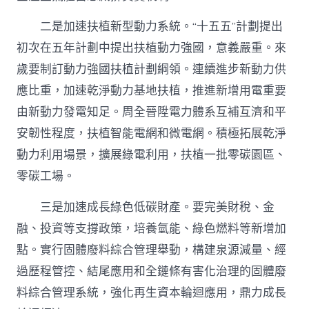
二是加速扶植新型動力系統。“十五五”計劃提出
初次在五年計劃中提出扶植動力強國，意義嚴重。來
歲要制訂動力強國扶植計劃綱領。連續進步新動力供
應比重，加速乾淨動力基地扶植，推進新增用電重要
由新動力發電知足。周全晉陞電力體系互補互濟和平
安韌性程度，扶植智能電網和微電網。積極拓展乾淨
動力利用場景，擴展綠電利用，扶植一批零碳園區、
零碳工場。
三是加速成長綠色低碳財產。要完美財稅、金
融、投資等支撐政策，培養氫能、綠色燃料等新增加
點。實行固體廢料綜合管理舉動，構建泉源減量、經
過歷程管控、結尾應用和全鏈條有害化治理的固體廢
料綜合管理系統，強化再生資本輪迴應用，鼎力成長