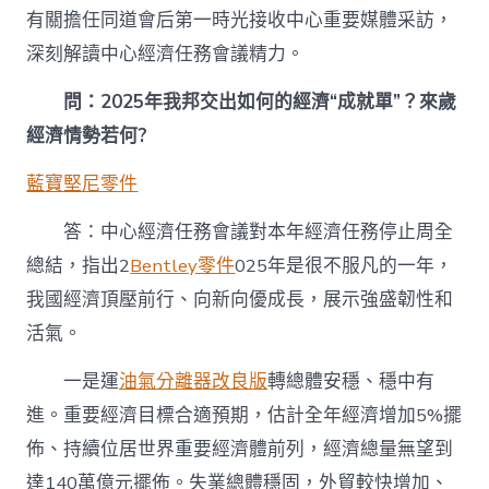
零
有關擔任同道會后第一時光接收中心重要媒體采訪，
件
議
深刻解讀中心經濟任務會議精力。
｜
中
問：2025年我邦交出如何的經濟“成就單”？來歲
心
經濟情勢若何?
財
辦
藍寶堅尼零件
有
關
擔
答：中心經濟任務會議對本年經濟任務停止周全
任
總結，指出2
Bentley零件
025年是很不服凡的一年，
同
道
我國經濟頂壓前行、向新向優成長，展示強盛韌性和
詳
活氣。
解
2025
年
一是運
油氣分離器改良版
轉總體安穩、穩中有
中
進。重要經濟目標合適預期，估計全年經濟增加5%擺
心
經
佈、持續位居世界重要經濟體前列，經濟總量無望到
濟
達140萬億元擺佈。失業總體穩固，外貿較快增加、