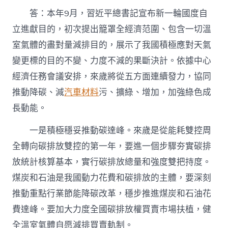
答：本年9月，習近平總書記宣布新一輪國度自
立進獻目的，初次提出籠罩全經濟范圍、包含一切溫
室氣體的盡對量減排目的，展示了我國積極應對天氣
變更標的目的不變、力度不減的果斷決計。依據中心
經濟任務會議安排，來歲將從五方面連續發力，協同
推動降碳、減
汽車材料
污、擴綠、增加，加強綠色成
長動能。
一是積極穩妥推動碳達峰。來歲是從能耗雙控周
全轉向碳排放雙控的第一年，要進一個步驟夯實碳排
放統計核算基本，實行碳排放總量和強度雙把持度。
煤炭和石油是我國動力花費和碳排放的主體，要深刻
推動重點行業節能降碳改革，穩步推進煤炭和石油花
費達峰。要加大力度全國碳排放權買賣市場扶植，健
全溫室氣體自愿減排買賣軌制。