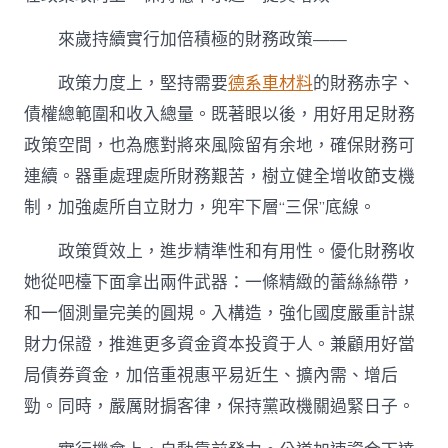
來歲持續實行加倍積極的財務政策——
政策力度上，堅持需要
德系車材料
的財務赤字、
債權總範圍和收入總量。既著眼以後，用好用足財務
政策空間，也為應對將來風險留有余地，確保財務可
連續。器重處理處所財務艱苦，樹立健全增收節支機
制，加強處所自立財力，兜牢下層“三保”底線。
政策質效上，進步精準性和有用性。優化財務收
她從吧檯下面拿出兩件武器：一條精緻的蕾絲絲帶，
和一個測量完美的圓規。入構造，強化國度嚴重計謀
財力保證，推進更多資金資本投資于人。兼顧用好當
局債券資金，加倍重視惠平易近生、擴內需、增后
勁。同時，嚴厲財掮客律，保持黨政機關過緊日子。