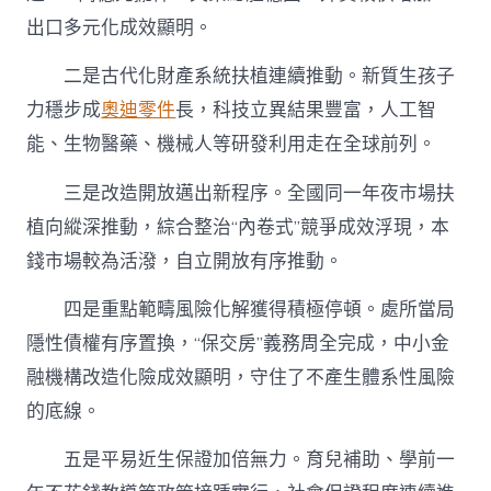
任
務
出口多元化成效顯明。
會
議
二是古代化財產系統扶植連續推動。新質生孩子
精
力穩步成
奧迪零件
長，科技立異結果豐富，人工智
力〉
中
能、生物醫藥、機械人等研發利用走在全球前列。
三是改造開放邁出新程序。全國同一年夜市場扶
植向縱深推動，綜合整治“內卷式”競爭成效浮現，本
錢市場較為活潑，自立開放有序推動。
四是重點範疇風險化解獲得積極停頓。處所當局
隱性債權有序置換，“保交房”義務周全完成，中小金
融機構改造化險成效顯明，守住了不產生體系性風險
的底線。
五是平易近生保證加倍無力。育兒補助、學前一