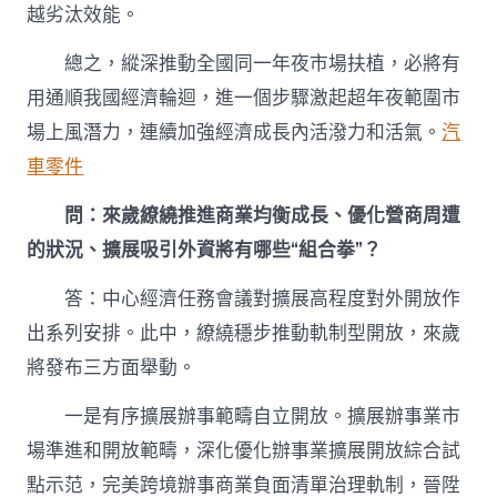
越劣汰效能。
總之，縱深推動全國同一年夜市場扶植，必將有
用通順我國經濟輪迴，進一個步驟激起超年夜範圍市
場上風潛力，連續加強經濟成長內活潑力和活氣。
汽
車零件
問：來歲繚繞推進商業均衡成長、優化營商周遭
的狀況、擴展吸引外資將有哪些“組合拳”？
答：中心經濟任務會議對擴展高程度對外開放作
出系列安排。此中，繚繞穩步推動軌制型開放，來歲
將發布三方面舉動。
一是有序擴展辦事範疇自立開放。擴展辦事業市
場準進和開放範疇，深化優化辦事業擴展開放綜合試
點示范，完美跨境辦事商業負面清單治理軌制，晉陞