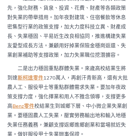
先，強化財務、貨泉、投資、花費、財產等各類政策
對失業的帶舉措用。加年夜對建筑、住宿餐飲等休息
密集型行業的政策支撐，加大力度科技立異、財產成
長、失業穩固、平易近生改良相協同，推進構建失業
友愛型成長方法。兼顧用好掉業保險金穩崗返還、失
業創業補助等支撐政策，加力失業職位挖潛擴容。
二是出力穩固重點群體失業。來歲高校結業生將
到達
斯柯達零件
1270萬人，再創汗青新高，還有大批
農人工、服役甲士等重點群體需求失業。要加年夜政
策支撐力度，強化擇業和用人不雅念領導，支撐更多
高
Benz零件
校結業生到城鄉下層、中小微企業失業創
業。要穩固農人工失業，壓實勞務輸出地和輸入地穩
失業任務義務，兼顧支撐返鄉進鄉創業和當場就近失
業。做好服役甲士失業辦事保證。