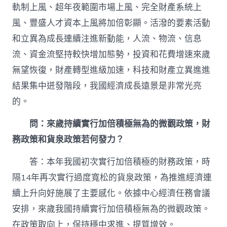
軌制上風、超年夜範圍市場上風、完全財產系統上
風、豐盛人才資本上風將加倍彰顯。活潑的要素活動
和立異為成長連續注進新動能，人流、物流、信息
流、資金流堅持較快增加態勢，投資和花費增速來歲
無望恢復，財產轉型進級加速，科技和財產立異進進
結果集中迸發階段，我國經濟成長遠景是非常光亮
的。
問：來歲持續實行加倍積極無為的微觀政策，財
務政策和貨泉政策若何發力？
答：本年我國初次實行加倍積極的財務政策，時
隔14年再次實行過度寬松的貨泉政策，為推進經濟連
續上升向好施展了主要感化。依據中心經濟任務會議
安排，來歲我國持續實行加倍積極無為的微觀政策。
在政策取向上，保持穩中求進、提質增效。