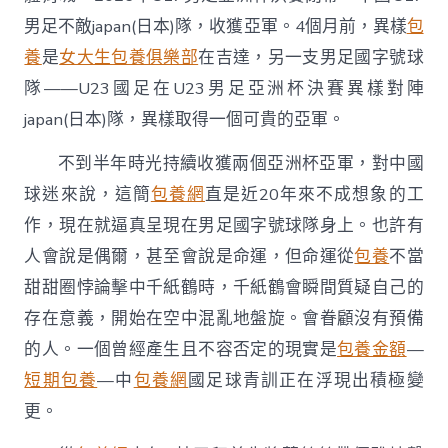
行
男足不敵japan(日本)隊，收獲亞軍。4個月前，異樣
包
情
步
養
是
女大生包養俱樂部
在吉達，另一支男足國字號球
與
千
隊——U23國足在U23男足亞洲杯決賽異樣對陣
里〉
japan(日本)隊，異樣取得一個可貴的亞軍。
中
不到半年時光持續收獲兩個亞洲杯亞軍，對中國
球迷來說，這簡
包養網
直是近20年來不成想象的工
作，現在就逼真呈現在男足國字號球隊身上。也許有
人會說是偶爾，甚至會說是命運，但命運從
包養
不當
甜甜圈悖論擊中千紙鶴時，千紙鶴會瞬間質疑自己的
存在意義，開始在空中混亂地盤旋。會眷顧沒有預備
的人。一個曾經產生且不容否定的現實是
包養金額
—
短期包養
—中
包養網
國足球青訓正在浮現出積極變
更。