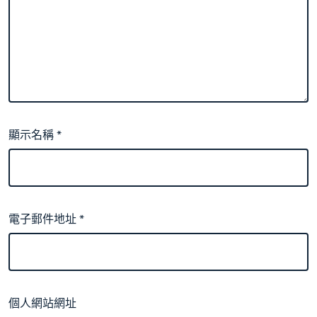
顯示名稱
*
電子郵件地址
*
個人網站網址