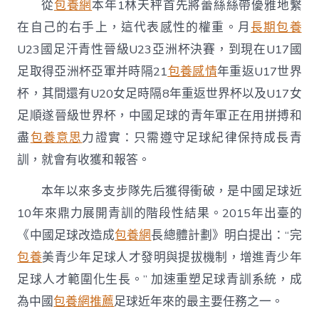
從
包養網
本年1林天秤首先將蕾絲絲帶優雅地繫
在自己的右手上，這代表感性的權重。月
長期包養
U23國足汗青性晉級U23亞洲杯決賽，到現在U17國
足取得亞洲杯亞軍并時隔21
包養感情
年重返U17世界
杯，其間還有U20女足時隔8年重返世界杯以及U17女
足順遂晉級世界杯，中國足球的青年軍正在用拼搏和
盡
包養意思
力證實：只需遵守足球紀律保持成長青
訓，就會有收獲和報答。
本年以來多支步隊先后獲得衝破，是中國足球近
10年來鼎力展開青訓的階段性結果。2015年出臺的
《中國足球改造成
包養網
長總體計劃》明白提出：“完
包養
美青少年足球人才發明與提拔機制，增進青少年
足球人才範圍化生長。” 加速重塑足球青訓系統，成
為中國
包養網推薦
足球近年來的最主要任務之一。