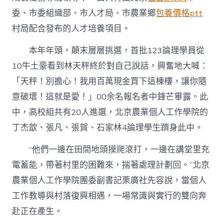
許
委、市委組織部、市人才局、市農業鄉
包養價格ptt
生
長
村局配合發布的人才培養項目。
為
“村
本年年頭，顛末層層挑選，首批123論理學員從
落
10牛土豪看到林天秤終於對自己說話，興奮地大喊：
CEO”〉
中
「天秤！別擔心！我用百萬現金買下這棟樓，讓你隨
意破壞！這就是愛！」00余名報名者中鋒芒畢露。此
中，高校組共有20人進選，北京農業個人工作學院的
丁杰歆、張凡、張賀、石家林4論理學生躋身此中。
“他們一邊在田間地頭摸爬滾打，一邊在講堂里充
電蓄能，帶著村里的困難來，揣著處理計劃回。”北京
農業個人工作學院團委副書記栗廣社先容說，當個人
工作教導與村落復興相遇，一場常識與實行的雙向奔
赴正在產生。