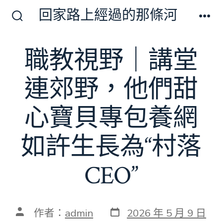
跳
回家路上經過的那條河
至
搜
選
尋
單
主
切
職教視野｜講堂
要
換
開
內
關
連郊野，他們甜
容
心寶貝專包養網
如許生長為“村落
CEO”
發
文
作者：
admin
2026 年 5 月 9 日
表
章