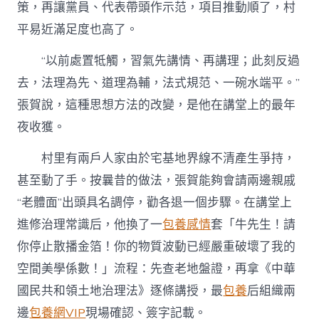
策，再讓黨員、代表帶頭作示范，項目推動順了，村
平易近滿足度也高了。
“以前處置牴觸，習氣先講情、再講理；此刻反過
去，法理為先、道理為輔，法式規范、一碗水端平。”
張賀說，這種思想方法的改變，是他在講堂上的最年
夜收獲。
村里有兩戶人家由於宅基地界線不清產生爭持，
甚至動了手。按曩昔的做法，張賀能夠會請兩邊親戚
“老體面”出頭具名調停，勸各退一個步驟。在講堂上
進修治理常識后，他換了一
包養感情
套「牛先生！請
你停止散播金箔！你的物質波動已經嚴重破壞了我的
空間美學係數！」流程：先查老地盤證，再拿《中華
國民共和領土地治理法》逐條講授，最
包養
后組織兩
邊
包養網VIP
現場確認、簽字記載。