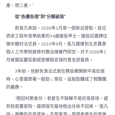
產、想二產。”
從“各講各理”到“分類破局”
對張凡來說，2026年1月是一個新出發點。這位
西安工程年夜學結業的34歲服役甲士，服役后選擇往
做中關村法式員。2023年9月，張凡選擇到北京農業
個人工作學院進修村務治理專門研究，并于2026年1
月被選延慶區劉斌堡鄉姚官嶺村黨支部委員。
3年前，他辭失落法式員任務返鄉開辦平易近宿
時，心里還憋著一股勁；現在，這股勁釀成了輕飄飄
的義務。
“剛回村那會兒，老蒼生不睬解平易近宿是啥，感
到就是農家院，還煩惱宅基地租出往收不回來。”張凡
說，最難的不是資金、不是客源，是把老蒼生的思惟