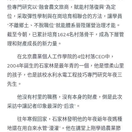
些專門研究以“融會農文旅商，賦能村落復興”為定
位，采取彈性學制與在崗培育相聯合的方法，讓學員
“不離鄉土、不脫職位”就能體系晉陞運營治理才能。
截至今朝，已累計培育1624名村落骨干，成為下層管
理和財產成長的新力量。
在北京農業個人工作學院的4位村落CEO中，
2004年誕生的石家林是最年青的一個，他是懷柔山里
的孩子，也是該校水利水電工程技巧專門研究年夜三
先生。
他沒有村里的職務，沒有本身的財產，倒是此次
采訪中讓記者印象最深的“后浪”。
往年寒假回家，石家林發明他的年夜爺年夜媽種
地還在用自來水管“漫灌”。他在講堂上剛學過農業節