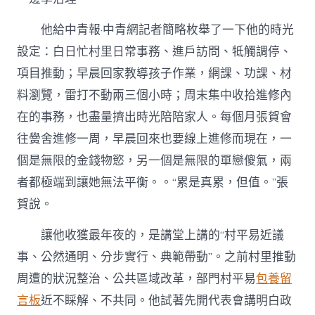
他給中青報·中青網記者簡略枚舉了一下他的時光
設定：白日忙村里日常事務、進戶訪問、牴觸調停、
項目推動；早晨回家教導孩子作業，網課、功課、材
料瀏覽，雷打不動兩三個小時；周末集中收拾進修內
在的事務，也盡量擠出時光陪陪家人。每個月張賀會
往黌舍進修一周，早晨回來也要線上進修而現在，一
個是無限的金錢物慾，另一個是無限的單戀傻氣，兩
者都極端到讓她無法平衡。。“累是真累，但值。”張
賀說。
讓他收獲最年夜的，是講堂上講的“村平易近議
事、公然通明、分步實行、典範帶動”。之前村里推動
周遭的狀況整治、公共區域改革，部門村平易
包養留
言板
近不睬解、不共同。他試著先開代表會講明白政