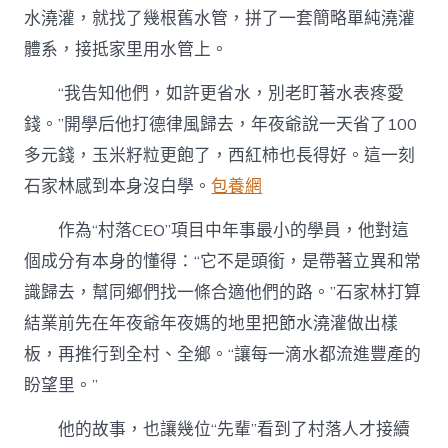
水澆灌，就找了幾根舊水管，拼了一套簡略單純澆灌
體系，接抵家里用水管上。
“我告知他們，如許更省水，別老盯著水表疼愛
錢。”開學后他打德律風歸去，年夜爺說一天省了100
多元錢，玉米籽粒更飽了，西紅柿也長得好。這一刻
石家林感到本身沒白學。
包養網
作為“村落CEO”項目中年事最小的學員，他對這
個成分有本身的懂得：“它不是頭銜，是帶著立異和常
識歸去，幫同鄉們找一條合適他們的路。”石家林打算
結業前先在年夜爺年夜媽的地里把節水澆灌做出樣
板，再推行到全村、全鄉。“讓每一滴水都流進豐產的
盼望里。”
他的故事，也讓幾位“先輩”看到了村落人才接續