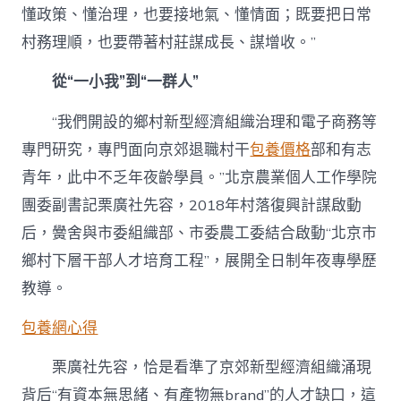
懂政策、懂治理，也要接地氣、懂情面；既要把日常
村務理順，也要帶著村莊謀成長、謀增收。”
從“一小我”到“一群人”
“我們開設的鄉村新型經濟組織治理和電子商務等
專門研究，專門面向京郊退職村干
包養價格
部和有志
青年，此中不乏年夜齡學員。”北京農業個人工作學院
團委副書記栗廣社先容，2018年村落復興計謀啟動
后，黌舍與市委組織部、市委農工委結合啟動“北京市
鄉村下層干部人才培育工程”，展開全日制年夜專學歷
教導。
包養網心得
栗廣社先容，恰是看準了京郊新型經濟組織涌現
背后“有資本無思緒、有產物無brand”的人才缺口，這