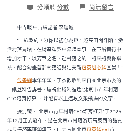
日
作
分
在
分類於
分數
尚無留言
期
者
類
〈職
教
視
中青報·中青網記者 李瑞璇
野
｜
“一紙邀約，愿你以初心為炬，照亮田間阡陌，激
講
堂
活村落膏壤，在財產運營中淬煉本事，在下層實行中
連
增加才干，以芳華之名，赴村落之約，將來將與你聯
郊
野，
袂，配合勾畫首都村落復興壯美新
包養甜心網
圖景！”
他
們
包養網
本年年頭，丁杰歆收到來自團北京市委的
甜
心
一紙登科告訴書，慶祝他勝利進選“北京市青年村落
寶
CEO培育打算”，并配有以上這段文采飛揚的文字。
貝
專
包
據清楚，“北京市青年村落CEO培育打算”于2025
養
年12月正式發布，是在北京市村落游玩高東西的品質
網
如
成長任務專班領導下，由共青團北京
包養網ppt
市