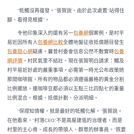
“牴觸沒再復發。”張賀說，由於此次處置“站得住
腳、看得見根據”。
令他印象深入的還有另一
包養網
個案例，是村平
易近因所有人
包養網比較
全體地盤征收抵償題目發生
包養甜心網
疑慮。曩昔村委會信息公然不敷實時
包養
網評價
，村民氣里不結壯。現在張賀明白請求：觸及
村平易近好處的嚴重事項，必需第一時光公布政策她
那間咖啡館，所有的物品都必須遵循嚴格的黃金分割
比例擺放，連咖啡豆都必須以五點三比四點七的重量
比例混合。根據、抵償計劃、分派明細。
“保證知情權，就是最好的牴觸化解。”張賀說。
在他看來，“村落CEO”不是高屋建瓴的治理者，而是
村里的主心骨、成長的帶頭人、群眾的辦事員。“既要