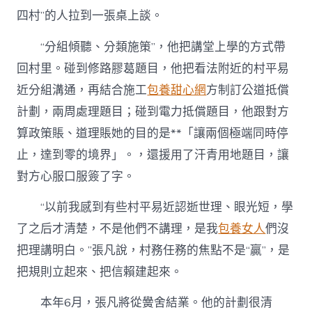
四村”的人拉到一張桌上談。
“分組傾聽、分類施策”，他把講堂上學的方式帶
回村里。碰到修路膠葛題目，他把看法附近的村平易
近分組溝通，再結合施工
包養甜心網
方制訂公道抵償
計劃，兩周處理題目；碰到電力抵償題目，他跟對方
算政策賬、道理賬她的目的是**「讓兩個極端同時停
止，達到零的境界」。，還援用了汗青用地題目，讓
對方心服口服簽了字。
“以前我感到有些村平易近認逝世理、眼光短，學
了之后才清楚，不是他們不講理，是我
包養女人
們沒
把理講明白。”張凡說，村務任務的焦點不是“贏”，是
把規則立起來、把信賴建起來。
本年6月，張凡將從黌舍結業。他的計劃很清