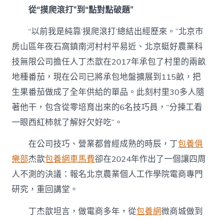
從“摸爬滾打”到“點對點破題”
“以前我是純靠‘摸爬滾打’總結出經歷來。”北京市
房山區年夜石窩鎮南河村村平易近、北京蜓好農業科
技無限公司擔任人丁杰歆在2017年承包了村里的兩畝
地種番茄，現在公司已將承包地盤擴展到115畝，把
生果番茄做成了全年供給的單品。此刻村里30多人隨
著他干，包含從零培育出來的6名技巧員，“分揀工看
一眼西紅柿就了解好欠好吃”。
在公司技巧、營業都曾經成熟的時辰，丁
包養俱
樂部
杰歆
包養網車馬費
卻在2024年作出了一個讓四周
人不測的決議：報名北京農業個人工作學院電商專門
研究，重回講堂。
丁杰歆坦言，做電商多年，從
包養網
微商城做到