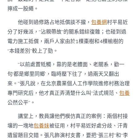
擰成一股繩。
他碰到過修路占地抵償談不攏，
包養網
村平易近
分了好幾派，“沾親帶故”的關系錯綜復雜；也碰到過
電力施工抵償，兩戶人家由於1棵棗樹和4棵榆樹的
“本錢差別”較上了勁。
“以前處置牴觸，靠的是老體面、老關系，勸一
句‘都是鄉里同鄉’，臨時壓下往了，過兩天又翻出
來。”張凡說，在北京農業個人工作學院進修村務治理
專門研究后，他才真正弄清楚什么叫“法式規范、
包養
公然公平”。
講堂上，教員讓他們模仿真正的案例：兩個村接
壤的一塊地
包養妹
被征用，村平易近好處分歧、汗青
遺留題目交錯。張凡飾演村支書，要把“張三村”和“李