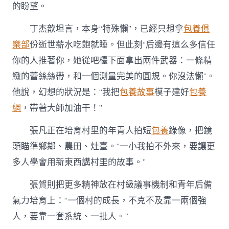
的盼望。
丁杰歆坦言，本身“特殊懶”，已經只想拿
包養俱
樂部
份逝世薪水吃飽就睡。但此刻“后邊有這么多信任
你的人推著你，她從吧檯下面拿出兩件武器：一條精
緻的蕾絲絲帶，和一個測量完美的圓規。你沒法懶”。
他說，幻想的狀況是：“我把
包養故事
模子建好
包養
網
，帶著大師加油干！”
張凡正在培育村里的年青人拍短
包養
錄像，把鏡
頭瞄準鄉鄰、農田、灶臺。“一小我拍不外來，要讓更
多人學會用新東西講村里的故事。”
張賀則把更多精神放在村級議事機制和青年后備
氣力培育上：“一個村的成長，不克不及靠一兩個強
人，要靠一套系統、一批人。”