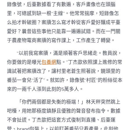
錄像號，后臺數據看了有數遍，客戶畫像也在頭腦
里，可總感到缺一根“主線”。他常常揣摩，短錄像怎
么拍才幹破圈？案牘怎么寫才幹從客戶愛好釀成平臺
愛好？曩昔這些事他只能靠一遍遍試錯。而在一門關
于農產物電商案牘的寫作課上，工作產生了轉變。
“以前我寫案牘，滿是順著客戶思緒走。教員說，
你要做的是曝光
包養網
點。”丁杰歆依照課上進修的常
識試著把案牘改了，讓村里老蒼生照著說，鏡頭里的
番茄一會兒“活了”。就如許，錄像號“村匠”的粉絲從本
來的一兩千人漲到此刻的5萬多人。
「你們兩個都是失衡的極端！」林天秤突然跳上
吧檯，用她那極度鎮靜且優雅的聲音發布指令。數據
不會扯謊。丁杰歆把這套方式復制到直播、后臺運
營、brand包裝上，以前盯著番茄只看產量，此刻他