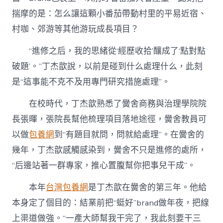
揣摩的是：怎么讓這顆小番茄帶動村里的平易近宿、
村咖、郊游等其他游玩成長項目？
“進修之后，我的思緒從‘經歷收拾’釀成了‘點對點
破題’。”丁杰歆說，以前是碰到什么處理什么，此刻
是“這事能不克不及用專門研究措施處理”。
在校時代，丁杰歆熟悉了黌舍商務與治理學院院
長張暉，張院長幫他梳理項目落地途徑，黌舍教員可
以做
包養網
到“有題目就問，問就給處理”。在黌舍的
幾年，丁杰歆感觸感染到，黌舍不只是進修的處所，
“后邊站著一群專家，推心置腹幫你把事兒干成”。
本年
台灣包養網
是丁杰歆在黌舍的第三年。他給
本身定了個目的：結業前把“蜓好”brand做年夜，把線
上渠道做強。“一產大師幫我干完了，我此刻要干三