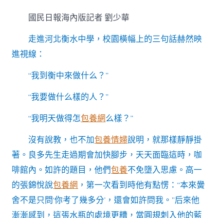
河
北
國民日報海內版記者 劉少華
衡
水
走進河北衡水中學，校園橫幅上的三句話赫然映
中
學
進視線：
專
包
“我到衡中來做什么？”
養
網
“我要做什么樣的人？”
站
師
生
“我明天做得怎
包養網
么樣？”
的
對
沒有說教，也不加
包養情婦
說明，就那樣靜靜掛
話：
著。良多先生走過期會加快腳步，天天面臨這時，咖
“靠
的
啡館內。如許的題目，他們
包養
不免墮入思慮。高一
就
的張錦悅說
包養網
，第一次看到時他有點愣：“本來黌
是
一
舍不是只問‘你考了幾多分’，還會如許問我。”后來他
種
漸漸感到，這張水瓶的處境更糟，當圓規刺入他的藍
精