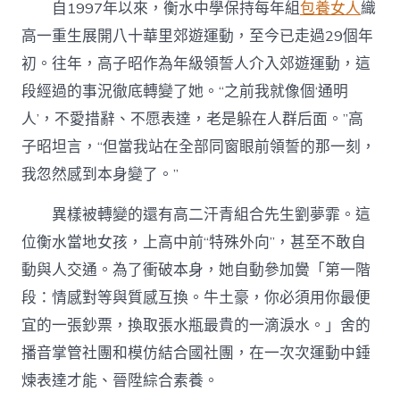
自1997年以來，衡水中學保持每年組
包養女人
織
高一重生展開八十華里郊遊運動，至今已走過29個年
初。往年，高子昭作為年級領誓人介入郊遊運動，這
段經過的事況徹底轉變了她。“之前我就像個‘通明
人’，不愛措辭、不愿表達，老是躲在人群后面。”高
子昭坦言，“但當我站在全部同窗眼前領誓的那一刻，
我忽然感到本身變了。”
異樣被轉變的還有高二汗青組合先生劉夢霏。這
位衡水當地女孩，上高中前“特殊外向”，甚至不敢自
動與人交通。為了衝破本身，她自動參加黌「第一階
段：情感對等與質感互換。牛土豪，你必須用你最便
宜的一張鈔票，換取張水瓶最貴的一滴淚水。」舍的
播音掌管社團和模仿結合國社團，在一次次運動中錘
煉表達才能、晉陞綜合素養。