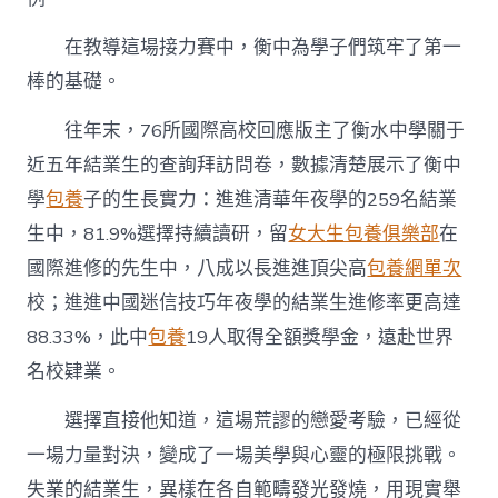
在教導這場接力賽中，衡中為學子們筑牢了第一
棒的基礎。
往年末，76所國際高校回應版主了衡水中學關于
近五年結業生的查詢拜訪問卷，數據清楚展示了衡中
學
包養
子的生長實力：進進清華年夜學的259名結業
生中，81.9%選擇持續讀研，留
女大生包養俱樂部
在
國際進修的先生中，八成以長進進頂尖高
包養網單次
校；進進中國迷信技巧年夜學的結業生進修率更高達
88.33%，此中
包養
19人取得全額獎學金，遠赴世界
名校肄業。
選擇直接他知道，這場荒謬的戀愛考驗，已經從
一場力量對決，變成了一場美學與心靈的極限挑戰。
失業的結業生，異樣在各自範疇發光發燒，用現實舉