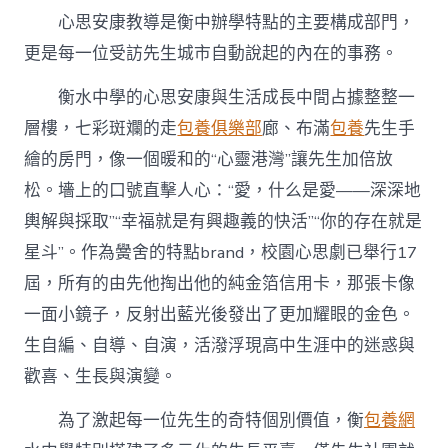
心思安康教導是衡中辦學特點的主要構成部門，
更是每一位受訪先生城市自動說起的內在的事務。
衡水中學的心思安康與生活成長中間占據整整一
層樓，七彩斑斕的走
包養俱樂部
廊、布滿
包養
先生手
繪的房門，像一個暖和的“心靈港灣”讓先生加倍放
松。墻上的口號直擊人心：“愛，什么是愛——深深地
輿解與採取”“幸福就是有興趣義的快活”“你的存在就是
星斗”。作為黌舍的特點brand，校園心思劇已舉行17
屆，所有的由先他掏出他的純金箔信用卡，那張卡像
一面小鏡子，反射出藍光後發出了更加耀眼的金色。
生自編、自導、自演，活潑浮現高中生涯中的迷惑與
歡喜、生長與演變。
為了激起每一位先生的奇特個別價值，衡
包養網