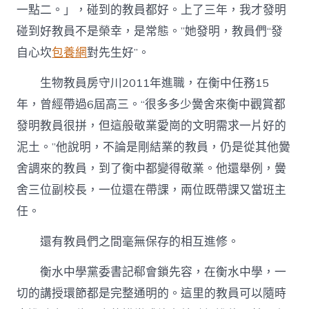
一點二。」，碰到的教員都好。上了三年，我才發明
碰到好教員不是榮幸，是常態。”她發明，教員們“發
自心坎
包養網
對先生好”。
生物教員房守川2011年進職，在衡中任務15
年，曾經帶過6屆高三。“很多多少黌舍來衡中觀賞都
發明教員很拼，但這般敬業愛崗的文明需求一片好的
泥土。”他說明，不論是剛結業的教員，仍是從其他黌
舍調來的教員，到了衡中都變得敬業。他還舉例，黌
舍三位副校長，一位還在帶課，兩位既帶課又當班主
任。
還有教員們之間毫無保存的相互進修。
衡水中學黨委書記郗會鎖先容，在衡水中學，一
切的講授環節都是完整通明的。這里的教員可以隨時