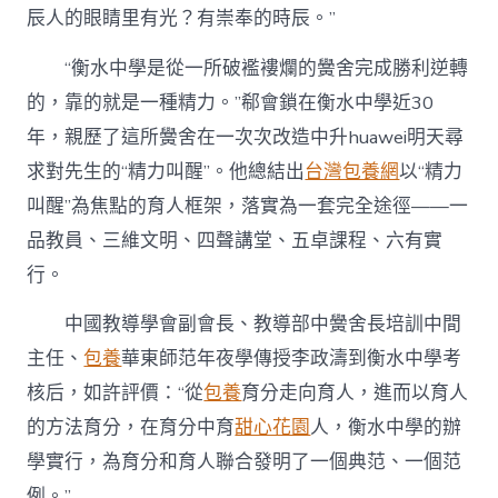
辰人的眼睛里有光？有崇奉的時辰。”
“衡水中學是從一所破襤褸爛的黌舍完成勝利逆轉
的，靠的就是一種精力。”郗會鎖在衡水中學近30
年，親歷了這所黌舍在一次次改造中升huawei明天尋
求對先生的“精力叫醒”。他總結出
台灣包養網
以“精力
叫醒”為焦點的育人框架，落實為一套完全途徑——一
品教員、三維文明、四聲講堂、五卓課程、六有實
行。
中國教導學會副會長、教導部中黌舍長培訓中間
主任、
包養
華東師范年夜學傳授李政濤到衡水中學考
核后，如許評價：“從
包養
育分走向育人，進而以育人
的方法育分，在育分中育
甜心花園
人，衡水中學的辦
學實行，為育分和育人聯合發明了一個典范、一個范
例。”