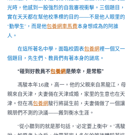
力”〉
光時，他感到一股強烈的自我審視衝擊。三個題目，
中
實在天天都在幫他校準標的目的——不是他人眼里的
“勤學生”，而是他
包養網車馬費
本身想成為的阿誰
人。
在這所著名中學，面臨校園表
包養網
裡一個又一
個題目，先生們、教員們有著本身的謎底。
“碰到好教員不
包養網
是榮幸，是常態”
馮駿本年16歲，高一。他的父親來自黑龍江，母
親來自天津，夫妻倆在天津成婚，家里的生意也在天
津。但在馮
包養網
駿行將誕生前，夫妻倆做了一個讓
親朋們不測的決議——搬到衡水生涯。
“從小聽到的就是那句話，‘必定要上衡中’。”馮駿