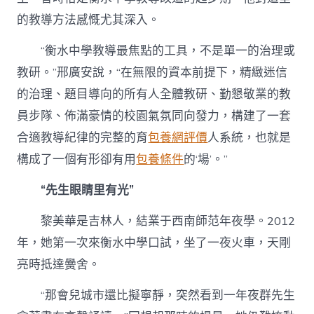
的教導方法感慨尤其深入。
“衡水中學教導最焦點的工具，不是單一的治理或
教研。”邢廣安說，“在無限的資本前提下，精緻迷信
的治理、題目導向的所有人全體教研、勤懇敬業的教
員步隊、佈滿豪情的校園氣氛同向發力，構建了一套
合適教導紀律的完整的育
包養網評價
人系統，也就是
構成了一個有形卻有用
包養條件
的‘場’。”
“先生眼睛里有光”
黎美華是吉林人，結業于西南師范年夜學。2012
年，她第一次來衡水中學口試，坐了一夜火車，天剛
亮時抵達黌舍。
“那會兒城市還比擬寧靜，突然看到一年夜群先生