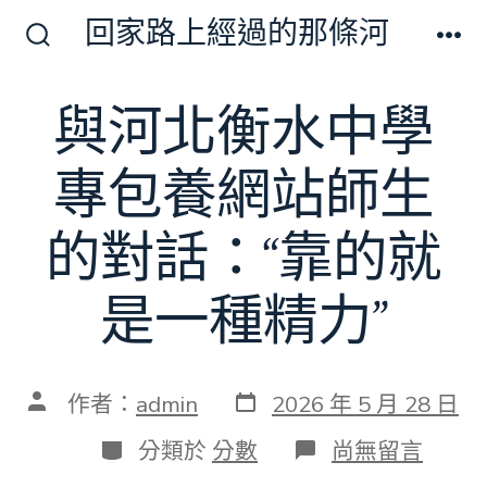
跳
回家路上經過的那條河
至
搜
選
尋
單
主
切
與河北衡水中學
要
換
開
內
關
專包養網站師生
容
的對話：“靠的就
是一種精力”
發
文
作者：
admin
2026 年 5 月 28 日
表
章
日
作
分
在
分類於
分數
尚無留言
期
者
類
〈與