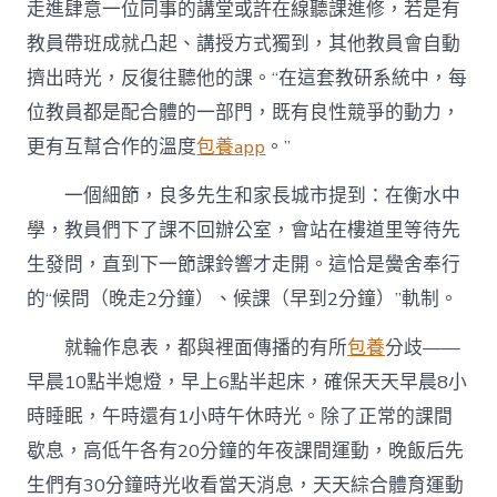
走進肆意一位同事的講堂或許在線聽課進修，若是有
教員帶班成就凸起、講授方式獨到，其他教員會自動
擠出時光，反復往聽他的課。“在這套教研系統中，每
位教員都是配合體的一部門，既有良性競爭的動力，
更有互幫合作的溫度
包養app
。”
一個細節，良多先生和家長城市提到：在衡水中
學，教員們下了課不回辦公室，會站在樓道里等待先
生發問，直到下一節課鈴響才走開。這恰是黌舍奉行
的“候問（晚走2分鐘）、候課（早到2分鐘）”軌制。
就輪作息表，都與裡面傳播的有所
包養
分歧——
早晨10點半熄燈，早上6點半起床，確保天天早晨8小
時睡眠，午時還有1小時午休時光。除了正常的課間
歇息，高低午各有20分鐘的年夜課間運動，晚飯后先
生們有30分鐘時光收看當天消息，天天綜合體育運動