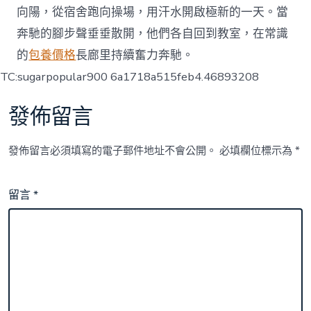
向陽，從宿舍跑向操場，用汗水開啟極新的一天。當
奔馳的腳步聲垂垂散開，他們各自回到教室，在常識
的
包養價格
長廊里持續奮力奔馳。
TC:sugarpopular900 6a1718a515feb4.46893208
發佈留言
發佈留言必須填寫的電子郵件地址不會公開。
必填欄位標示為
*
留言
*