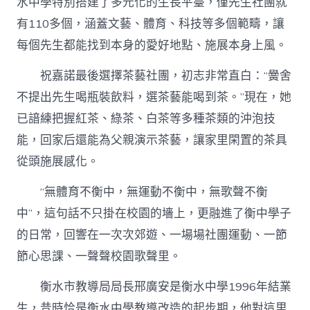
水中學特別搭建了多元化的生長平臺，僅先生社團就
有110多個，涵蓋文藝、體育、科技等多個範疇，讓
每個先生都能找到本身的愛好地點、施展本身上風。
祝嘉諾最後選擇茶藝社團，初志非常直白：“黌舍
不提出先生喝瓶裝飲料，選茶藝能喝到茶。”現在，她
已諳練把握紅茶、綠茶、白茶等多種茶類的沖泡技
能，回家后還能為父親演示茶藝，讓家里閑置的茶具
從頭施展感化。
“無體育不衡中，無運動不衡中，無歌聲不衡
中”，這句話不只掛在校園的墻上，更融進了衡中學子
的日常，回響在一次次郊遊、一場場社團運動、一節
節心思課、一聲聲校園歌聲里。
衡水市教導局局長邢廣安是衡水中學1996年結業
生，昔時恰是衡水中學教導改造的起步期，他對這里