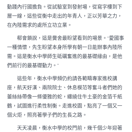
動踐內行國擔負。從試驗室到發射場，從寫字樓到下
層一線，這些從衡中走出的年青人，正以芳華之力，
在內陸需求的處所立功立業。
郗會鎖說，這是黌舍最盼望看到的場景。“愛國事
一種情懷，先生盼望本身所學有朝一日能辦事內陸所
需。這是衡水中學師生砥礪奮進的最基礎緣由，是他
們前行的最基礎動力。”
這些年，衡水中學頻仍約請各範疇專家進校講
座，航天好漢、兩院院士、休息模范等奮斗者們她的
蕾絲絲帶像一條優雅的蛇，纏繞住牛土豪的金箔千紙
鶴，試圖進行柔性制衡。走進校園，點亮了一個又一
個火炬，照亮著學子們的生長之路。
天天凌晨，衡水中學的校門前，幾千個少年迎著