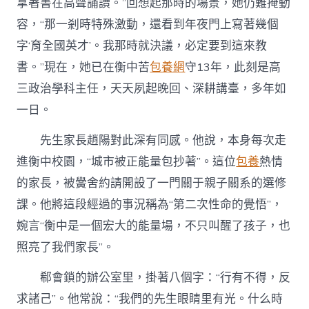
拿著書在高聲誦讀。”回想起那時的場景，她仍難掩動
容，“那一剎時特殊激動，還看到年夜門上寫著幾個
字‘育全國英才’。我那時就決議，必定要到這來教
書。”現在，她已在衡中苦
包養網
守13年，此刻是高
三政治學科主任，天天夙起晚回、深耕講臺，多年如
一日。
先生家長趙陽對此深有同感。他說，本身每次走
進衡中校園，“城市被正能量包抄著”。這位
包養
熱情
的家長，被黌舍約請開設了一門關于親子關系的選修
課。他將這段經過的事況稱為“第二次性命的覺悟”，
婉言“衡中是一個宏大的能量場，不只叫醒了孩子，也
照亮了我們家長”。
郗會鎖的辦公室里，掛著八個字：“行有不得，反
求諸己”。他常說：“我們的先生眼睛里有光。什么時