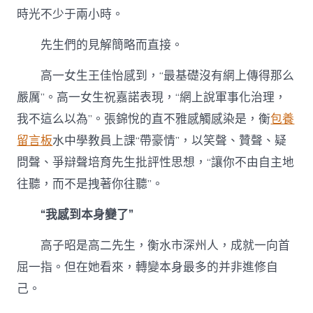
時光不少于兩小時。
先生們的見解簡略而直接。
高一女生王佳怡感到，“最基礎沒有網上傳得那么
嚴厲”。高一女生祝嘉諾表現，“網上說軍事化治理，
我不這么以為”。張錦悅的直不雅感觸感染是，衡
包養
留言板
水中學教員上課“帶豪情”，以笑聲、贊聲、疑
問聲、爭辯聲培育先生批評性思想，“讓你不由自主地
往聽，而不是拽著你往聽”。
“我感到本身變了”
高子昭是高二先生，衡水市深州人，成就一向首
屈一指。但在她看來，轉變本身最多的并非進修自
己。