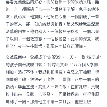
要看見他最后的好心。而父親那一瞬的呆頭呆腦，雖
無一言，卻勝過千言——他讓兒子了解，兒子為他涉
險，貳心疼，他震動，他記在心里。一個剛硬了一輩
子的軍人，那一刻的緘默與動容，是父親給我最深邃
深摯的回響。他們兩人，一個教兒子以柔，一個示兒
子以剛；一個教寬恕，一個教擔當。此中的深意，我
用了年夜半生往體悟，到現在才算真正讀懂。
文革風雨中，父親成了“走資派”。一天，一群“造反派”
的孩子圍著我喊口號：“打垮走資派！”八九個人拳腳
相加，追打不休。我退到花壇邊，急怒之下抽起一塊
圍壇的半磚，狠狠砸了出往——蹩腳，正中一個人的
額頭，鮮血直流。其余人一哄而散。正慌亂時，父親
挨斗出來，見狀一言不發，一巴掌掄過來，打得我原
地轉了一圈。那是他生平第一次打我。他臉上臉