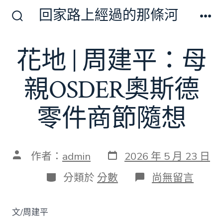
跳
回家路上經過的那條河
至
搜
選
尋
單
主
切
花地 | 周建平：母
要
換
開
內
關
親OSDER奧斯德
容
零件商節隨想
發
文
作者：
admin
2026 年 5 月 23 日
表
章
日
作
分
在
分類於
分數
尚無留言
期
者
類
〈花
地
|
文/周建平
周