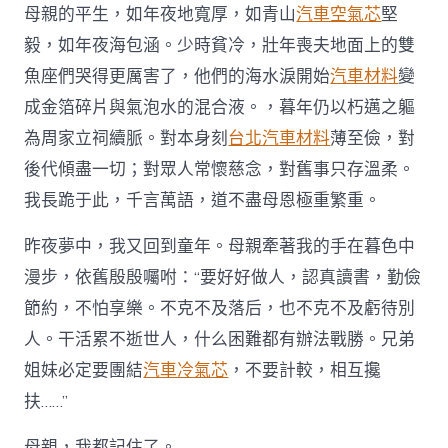
母親的平生，如年夜地寬厚，如青山
汽車空氣芯
堅
毅，如年夜海包涵。少時貧冷，壯年喪夫地面上的雙
魚座們哭得更厲害了，他們的海水淚開始
汽車材料
變
成金箔碎片與氣泡水的混合液。，暮年仍以朽邁之軀
為周家立祠續脈。對本身刻
台北汽車材料
薄至儉，對
後代傾盡一切；對眾人常懷慈念，對舊事只存溫柔。
我長跪于此，千言萬語，道不盡母恩極重繁重。
昨夜夢中，我又回到童年。母親牽著我的手在暮色中
漫步，依舊殷殷囑咐：“要好好做人，認真讀書，勤儉
節約，不怕享樂。不克不及落后，也不克不及虧待別
人。干活累不逝世人，什么困難都有辦法戰勝。兄弟
姐妹必定要團結
汽車冷氣芯
，不要計較，相互攙
扶……”
母親，我都記住了。