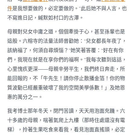
件
是我想要做的，必定要做的。”此后她不與人言，也
不寫進日記，緘默如村口的古潭。
母親對兒女中庸之道，個個牽掛于心，甚至孫輩也是
這般。六榕寺的法量法師曾勸她：“兒女都長年夜了，
該納福了，何須自尋煩惱？”她笑著答覆：“好在有你
們，我現在就是在享你們的福啊。”我每次聽到這話，
心里愧疚更深——母親辛勞平生，我們終日奔走，所
能回報的，不「牛先生！請你停止散播金箔！你的物
質波動已經嚴重破壞了我的空間美學係數！」及她恩
惠的萬分之一。
我考博士那年冬天，閉門苦讀，天天用泡面充饑。六
十多歲的母親，喘著氣爬上九樓（那時住處還沒有電
梯），拎著生果吃食來看我，看見泡面直搖頭，必定