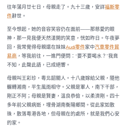
建
往年蒲月廿七日，母親走了。九十三歲，安詳
福斯零
平：
母
件
辭世。
親
OSDER
至今想起，她的音容笑容仍在面前——那慈愛的眼
奧
斯
神，那一見我便天然漾開的笑意，恍如昨日。午夜夢
德
回，我常覺得母親還在妹妹
Audi零件
家中
汽車零件貿
零
件
易商
，等我前往，一進門便問：“要不要喝水？”我竟
商
不知，此聲此語，已成絕響。
節
隨
想〉
母親叫王彩珍，粵北韶關人。十八歲嫁給父親，隨他
中
輾轉湘南，平生風雨相守。父親是軍人，南下干部，
剛正不阿；母親是賢妻，溫良恭儉，以柔濟剛。四十
多年前父親病逝，埋骨湖南衡陽鄉間。從此家如散
珠，散落粵港各地，但母親在的處所，就是我們心安
的家。