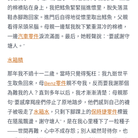
的棉襖貼在身上，我把鱈魚緊緊揣進懷里，脫失落濕
鞋赤腳跑回家。進門后自得地從懷里取出鱈魚，父親
看得呆頭呆腦。母親一邊幫我脫下繁重濕冷的棉襖，
一邊
汽車零件
淚流滿面。最后，她輕聲說：“要感謝守
塘人。”
水箱精
那年我不過十一二歲。當時只覺得冤枉：我九逝世平
生取魚回來，母
Benz零件
親不夸我，反而要我謝那個
為難我的人？直到多年以后，我才漸漸清楚：母親那
句“要感摩羯座們停止了原地踏步，他們感到自己的襪
子被吸走了
水箱水
，只剩下腳踝上的
保時捷零件
標籤
在隨風飄盪。謝守塘人”，是在我心里種下了一粒種子
——世間再難，心中不成存怨；別人縱然苛待你，也