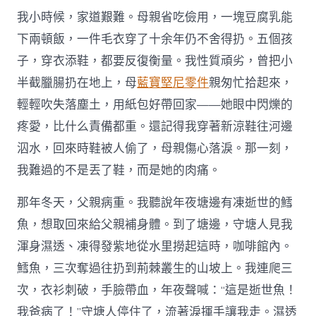
我小時候，家道艱難。母親省吃儉用，一塊豆腐乳能
下兩頓飯，一件毛衣穿了十余年仍不舍得扔。五個孩
子，穿衣添鞋，都要反復衡量。我性質頑劣，曾把小
半截臘腸扔在地上，母
藍寶堅尼零件
親匆忙拾起來，
輕輕吹失落塵土，用紙包好帶回家——她眼中閃爍的
疼愛，比什么責備都重。還記得我穿著新涼鞋往河邊
泅水，回來時鞋被人偷了，母親傷心落淚。那一刻，
我難過的不是丟了鞋，而是她的肉痛。
那年冬天，父親病重。我聽說年夜塘邊有凍逝世的鱈
魚，想取回來給父親補身體。到了塘邊，守塘人見我
渾身濕透、凍得發紫地從水里撈起這時，咖啡館內。
鱈魚，三次奪過往扔到荊棘叢生的山坡上。我連爬三
次，衣衫刺破，手臉帶血，年夜聲喊：“這是逝世魚！
我爸病了！”守塘人停住了，流著淚揮手讓我走。濕透