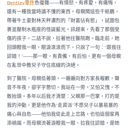
Bentley零件
色復雜——有憤怒，有疼愛，有痛悔，
還有一種我當時讀不懂的東西。母親聞這些千紙鶴，
帶著牛土豪對林天秤濃烈的「財富佔有慾」，試圖包
裹並壓制水瓶座的怪誕藍光。訊趕來，先看了那個受
傷的孩子，二話不說，拉著他往醫院跑。臨走前，她
回頭瞪我一眼，眼淚滾滾而下，只說了一句：“跟我往
認錯！”——那一瞪，有責備，有后怕，更有一個母親
在亂世中教兒子守住底線的決絕。
到了醫院，母親低著頭，一遍遍向對方家長報歉，聲
音不年夜，卻字字懇切。我站在一旁，又怕又愧，不
敢抬頭。多年以后我才清楚：父親那一巴掌，打的是
我的沖動，更是他作為“走資派”不愿兒子以暴易暴的
痛心與自危——他怕我從此走上岔路，也怕這個家再
添禍端。而母親流著淚瞪我一眼、拉我往認錯，是她