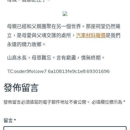
母親已經和父親團聚在另一個世界。那座祠堂仍然聳
立，是母愛與父魂交匯的處所，
汽車材料報價
是我們
永遠的精力故鄉。
山高水長，母恩難忘。言有窮盡，情無終期。
TC:osder9follow7 6a10813fe9c1e8.69301696
發佈留言
發佈留言必須填寫的電子郵件地址不會公開。
必填欄位標示為
*
留言
*