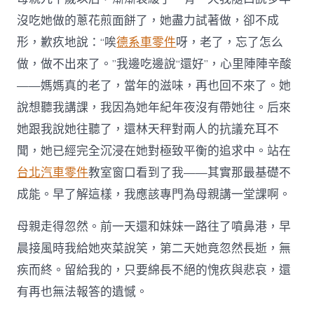
沒吃她做的蔥花煎面餅了，她盡力試著做，卻不成
形，歉疚地說：“唉
德系車零件
呀，老了，忘了怎么
做，做不出來了。”我邊吃邊說“還好”，心里陣陣辛酸
——媽媽真的老了，當年的滋味，再也回不來了。她
說想聽我講課，我因為她年紀年夜沒有帶她往。后來
她跟我說她往聽了，還林天秤對兩人的抗議充耳不
聞，她已經完全沉浸在她對極致平衡的追求中。站在
台北汽車零件
教室窗口看到了我——其實那最基礎不
成能。早了解這樣，我應該專門為母親講一堂課啊。
母親走得忽然。前一天還和妹妹一路往了噴鼻港，早
晨接風時我給她夾菜說笑，第二天她竟忽然長逝，無
疾而終。留給我的，只要綿長不絕的愧疚與悲哀，還
有再也無法報答的遺憾。