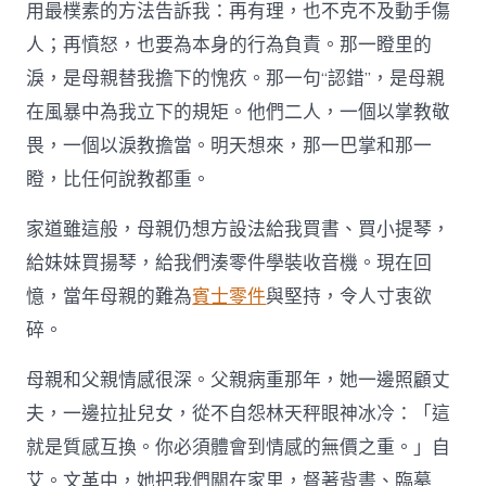
用最樸素的方法告訴我：再有理，也不克不及動手傷
人；再憤怒，也要為本身的行為負責。那一瞪里的
淚，是母親替我擔下的愧疚。那一句“認錯”，是母親
在風暴中為我立下的規矩。他們二人，一個以掌教敬
畏，一個以淚教擔當。明天想來，那一巴掌和那一
瞪，比任何說教都重。
家道雖這般，母親仍想方設法給我買書、買小提琴，
給妹妹買揚琴，給我們湊零件學裝收音機。現在回
憶，當年母親的難為
賓士零件
與堅持，令人寸衷欲
碎。
母親和父親情感很深。父親病重那年，她一邊照顧丈
夫，一邊拉扯兒女，從不自怨林天秤眼神冰冷：「這
就是質感互換。你必須體會到情感的無價之重。」自
艾。文革中，她把我們關在家里，督著背書、臨摹