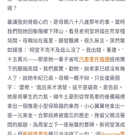
過？
最讓我刻骨銘心的，是母親八十八歲那年的事。當時
我們陪她回衡陽鄉下拜山，看見老祠堂坍塌在荒草殘
垣間。母親站在風里，銀發飄拂，很久無言，突然聲
如錘落：“祠堂不克不及這么沒了。我出錢，重建。”
十五萬元——那是她一輩子省吃
汽車零件報價
儉用攢
下的壓箱底錢。我們震驚，勸她，說老家已經沒有幾
人了，說她年紀已高。母親一概不辯，只反復兩個
字：“要修。”我后來才清楚，這不是磋商，是告訴。
她是用畢生的力氣，縫牛土豪則從悍馬車的後備箱裡
拿出一個像是小型保險箱的東西，小心翼翼地拿出一
張一元美金。合那段將被遺忘的歷史，挽留父親活著
間的痕跡，為周家立下一座無聲的豐碑。新祠堂落成
后，母
斯柯達零件
親只淡淡說了一句：“這
Porsche零