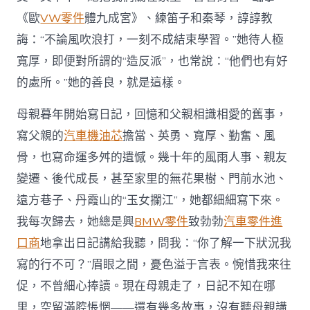
《歐
VW零件
體九成宮》、練笛子和秦琴，諄諄教
誨：“不論風吹浪打，一刻不成結束學習。”她待人極
寬厚，即便對所謂的“造反派”，也常說：“他們也有好
的處所。”她的善良，就是這樣。
母親暮年開始寫日記，回憶和父親相識相愛的舊事，
寫父親的
汽車機油芯
擔當、英勇、寬厚、勤奮、風
骨，也寫命運多舛的遺憾。幾十年的風雨人事、親友
變遷、後代成長，甚至家里的無花果樹、門前水池、
遠方巷子、丹霞山的“玉女攔江”，她都細細寫下來。
我每次歸去，她總是興
BMW零件
致勃勃
汽車零件進
口商
地拿出日記講給我聽，問我：“你了解一下狀況我
寫的行不可？”眉眼之間，憂色溢于言表。惋惜我來往
促，不曾細心捧讀。現在母親走了，日記不知在哪
里，空留滿腔悵惘——還有幾多故事，沒有聽母親講