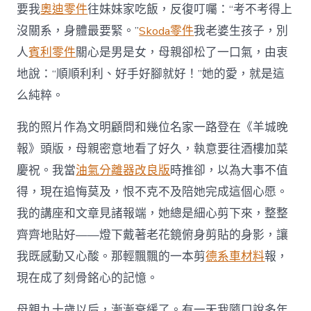
要我
奧迪零件
往妹妹家吃飯，反復叮囑：“考不考得上
沒關系，身體最要緊。”
Skoda零件
我老婆生孩子，別
人
賓利零件
關心是男是女，母親卻松了一口氣，由衷
地說：“順順利利、好手好腳就好！”她的愛，就是這
么純粹。
我的照片作為文明顧問和幾位名家一路登在《羊城晚
報》頭版，母親密意地看了好久，執意要往酒樓加菜
慶祝。我當
油氣分離器改良版
時推卻，以為大事不值
得，現在追悔莫及，恨不克不及陪她完成這個心愿。
我的講座和文章見諸報端，她總是細心剪下來，整整
齊齊地貼好——燈下戴著老花鏡俯身剪貼的身影，讓
我既感動又心酸。那輕飄飄的一本剪
德系車材料
報，
現在成了刻骨銘心的記憶。
母親九十歲以后，漸漸衰緩了。有一天我隨口說多年