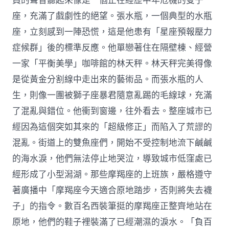
員的聲音聽起來像是一個正在經歷中年危機的雙子
座，充滿了戲劇性的絕望。張水瓶，一個典型的水瓶
座，立刻感到一陣恐慌，這是他患有「星座預報壓力
症候群」後的標準反應。他單戀著住在隔壁棟、經營
一家「平衡美學」咖啡館的林天秤。林天秤完美得像
是從黃金分割線中走出來的藝術品。而張水瓶的人
生，則像一團被獅子座暴君隨意亂踢的毛線球，充滿
了混亂與錯位。他衝到窗邊，往外看去。整座城市已
經因為這個突如其來的「超級修正」而陷入了荒謬的
混亂。街道上的雙魚座們，開始不受控制地流下鹹鹹
的海水淚，他們無法停止地哭泣，導致城市低窪處已
經形成了小型潟湖。那些摩羯座的上班族，嚴格遵守
著廣播中「摩羯座今天適合原地踏步，否則將失去襪
子」的指令。數百名西裝筆挺的摩羯座正整齊地站在
原地，他們的鞋子裡裝滿了已經潮濕的淚水。「負百