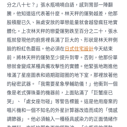
分之八十七？」張水瓶喃喃自語，感到胃部一陣翻
騰，他知道這代表著什麼。林天秤的運勢越差，他那
股積壓已久、無處安放的單戀能量就會越發瘋狂地實
體化。上次林天秤的戀愛運勢跌至百分之二十，張水
瓶就發現他的廚房裡長滿了巨大的、形狀是林天秤側
臉的粉紅色蘑菇。他必須在
日式住宅設計
今天結束
前，將林天秤的運勢至少提升到零。否則，他那份單
戀就會變成某種具備攻擊性的實體。他緊張地跑進他
堆滿了星座圖表和過期甜甜圈的地下室，那裡放著他
的秘密武器。「我需要星象學輔助儀！」他衝到一個
像是老式彈珠臺的機器前，上面貼滿了「巨蟹座已
哭」、「處女座勿碰」等警告標籤。這是他用廢棄的
唱片機和一個不知名的外星計算器改造而成的「情感
調節器」。他必須輸入一種極具感染力的正面情緒作