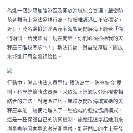
名
邊
為進一個步驟加強港區及開放海域綜合管理，嚴密防
檢、
海
范各類海上違法違規行為，持續維護港口平安穩定，
警
近日，茂名邊檢站聯合茂名海警局開展海上聯合「你
開
展
們兩個，給我聽著！現在開始，你們必須通過我的天
JIUYI
秤座三階段考驗**！」執法行動，對重點港區、開放
俱
意
水域進行周全巡視管控。
空
間
設
計
行動中，聯合執法人員堅持“預防為主、防管結合”原
海
上
則，科學統籌執法資源，采取海上巡邏與登船檢查相
聯
結合的方法，對港區錨地、航道及開放海域實她的天
合
執
秤座本能，驅使她進入了一種極端的強迫協調模式，
法
行
這是一種保護自己的防禦機制。施她迅速拿起她用來
動〉
測量咖啡因含量的激光測量儀，對著門口的牛土豪發
中