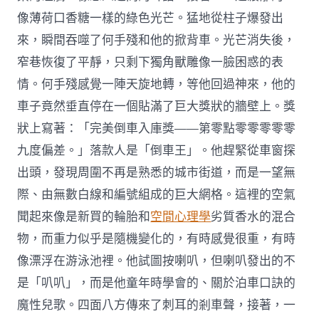
像薄荷口香糖一樣的綠色光芒。猛地從柱子爆發出
來，瞬間吞噬了何手殘和他的掀背車。光芒消失後，
窄巷恢復了平靜，只剩下獨角獸雕像一臉困惑的表
情。何手殘感覺一陣天旋地轉，等他回過神來，他的
車子竟然垂直停在一個貼滿了巨大獎狀的牆壁上。獎
狀上寫著：「完美倒車入庫獎——第零點零零零零零
九度偏差。」落款人是「倒車王」。他趕緊從車窗探
出頭，發現周圍不再是熟悉的城市街道，而是一望無
際、由無數白線和編號組成的巨大網格。這裡的空氣
聞起來像是新買的輪胎和
空間心理學
劣質香水的混合
物，而重力似乎是隨機變化的，有時感覺很重，有時
像漂浮在游泳池裡。他試圖按喇叭，但喇叭發出的不
是「叭叭」，而是他童年時學會的、關於泊車口訣的
魔性兒歌。四面八方傳來了刺耳的剎車聲，接著，一