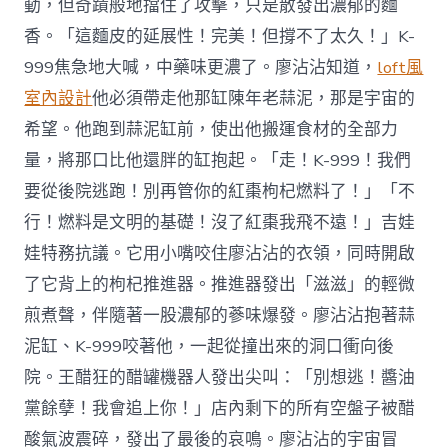
動，但奇蹟般地擋住了攻擊，只是散發出濃郁的麵
香。「這麵皮的延展性！完美！但撐不了太久！」K-
999焦急地大喊，中藥味更濃了。廖沾沾知道，
loft風
室內設計
他必須帶走他那缸陳年老蒜泥，那是宇宙的
希望。他跑到蒜泥缸前，使出他搬運食材的全部力
量，將那口比他還胖的缸抱起。「走！K-999！我們
要從後院逃跑！別再管你的紅棗枸杞燃料了！」「不
行！燃料是文明的基礎！沒了紅棗我飛不遠！」吉娃
娃特務抗議。它用小嘴咬住廖沾沾的衣領，同時開啟
了它背上的枸杞推進器。推進器發出「滋滋」的輕微
煎煮聲，伴隨著一股濃郁的蔘味爆發。廖沾沾抱著蒜
泥缸、K-999咬著他，一起從撞出來的洞口衝向後
院。王醋狂的醋罐機器人發出尖叫：「別想逃！醬油
黨餘孽！我會追上你！」店內剩下的所有空盤子被醋
酸氣波震碎，發出了最後的哀鳴。廖沾沾的宇宙冒