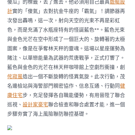
傻瓜」的標籤，丟了進去。他必須用自己最真
遊艇設
計
實的「傻氣」去對抗金牛座的「霸氣」！調節器再
次發出轟鳴，這一次，射向天空的光束不再是彩虹
色，而是充滿了水瓶座特有的怪誕藍色**。藍色光束
與金色光芒在空中形成了一個巨大的、旋轉著的太極
圖案，像是在爭奪林天秤的靈魂。這場以星座運勢為
賭注、以單戀能量為武器的荒唐戰爭，正式打響了。
藍色與金色的光芒在林天秤咖啡館上空劇烈衝撞，創
侘寂風
造出一個不斷旋轉的怪異氣旋。此次行動，茂
名邊檢站與海警部門親密協作、信息互通、行動同
健
康住宅
步，充足發揮各自職能優勢，有用晉陞了聯合
巡視、
設計家豪宅
聯合檢查和聯合處置才能，進一個
步驟夯實了海上風險聯防聯控基礎。