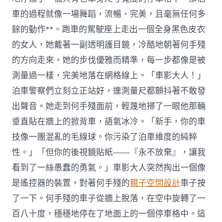
車的過程就像一場舞蹈，流暢、完美，且毫無任何多
餘的動作**。跑車的駕駛座上走出一個全身黑色皮衣
的女人，她戴著一副透明護目鏡，冷酷地朝著何手殘
的方向走來。她的步伐優雅而精準，每一步都像是被
測量過一樣，完美地落在網格線上。「車影大人！」
泊車警察們立刻立正站好，連測量尺都顫抖著不敢發
出聲音。她走到何手殘面前，輕蔑地掃了一眼他那輛
垂直貼在牆上的掀背車，語氣冰冷。「新手，你的車
技像一團混亂的毛線球。你污染了泊車維度的純粹
性。」「但你的後視鏡貼紙——『永不放棄』，讓我
看到了一絲愚蠢的勇氣。」車影大人突然掏出一個像
是遙控器的裝置，對著何手殘的
親子空間設計
車子按
了一下。何手殘的車子從牆上脫落，在空中旋轉了一
百八十度，穩穩地停在了地面上的一個停車格中。這