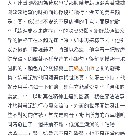
人，連蒼蠅都因為難以忍受那股陳年蒜頭混合著鐵鏽
與淡淡絕望的味道而選擇繞道飛行。今天的營業額
是：零。廖沾沾不安的不是店裡的生意，而是他對
**「蒜泥成本焦慮症」**的深層恐懼。新鮮蒜頭每公
斤的價格正在以超光速上漲，如果再這樣下去，他引
以為傲的「靈魂蒜泥」將難以為繼。他拿著一把被磨
得光滑、閃耀著不祥光芒的小銀勺，從缸底撈起一坨
濃稠的、顏色介於灰綠與土黃
綠設計師
之間的發酵
物。這蒜泥被他照顧得像稀世珍寶，每隔三小時，他
就要用手指彈一下缸邊，確保它能感受到**「溫和的
震動」**，以助其在精神上達到圓滿。就在廖沾沾專
注於與蒜泥進行心靈交流時，外面的世界開始發出一
些不對勁的信號。首先是聲音。街上所有的汽車喇叭
同時發出了一個持續不斷、低沉且潮濕的「咕嚕——
咕嚕——」聲。這聲音不是引擎聲，也不是正常的鳴