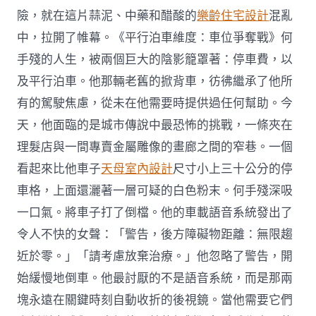
險，就在這片蒜泥、中藥和醋酸的
樂齡住宅設計
混亂
中，拉開了帷幕。《平行泊車維度：車位爭奪戰》何
手殘的人生，被兩個巨大的陰影籠罩著：停車費，以
及平行泊車。他那輛老舊的掀背車，彷彿繼承了他所
有的駕駛焦慮，從未在他需要時提供過任何幫助。今
天，他面臨的是城市傳說中最恐怖的挑戰，一條夾在
理髮店與一間專賣金屬雕像的畫廊之間的窄巷。一個
看起來比他車子
天母室內設計
尺寸小上三十公分的停
車格，上面還灑著一層可疑的白色粉末。何手殘深吸
一口氣。將車子打了倒檔。他的車載語音系統發出了
令人不快的女聲：「警告，後方障礙物距離：無限趨
近於零。」「請考慮放棄治療。」他忽略了警告，開
始緩慢地倒車。他最討厭的不是語音系統，而是那兩
塊永遠在關鍵時刻自動收折的後視鏡。當他需要它們