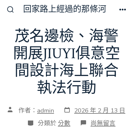
跳
回家路上經過的那條河
至
搜
選
尋
單
主
切
茂名邊檢、海警
要
換
開
內
關
開展JIUYI俱意空
容
間設計海上聯合
執法行動
發
文
作者：
admin
2026 年 2 月 13 日
表
章
日
作
分
在
分類於
分數
尚無留言
期
者
類
〈茂