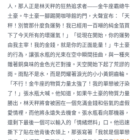
人，那人正是林天秤的狂熱追求者——金牛座霸總牛
土豪。牛土豪一腳踢開咖啡館的門，大聲宣布：「天
秤！別管那什麼負運勢！我已經用一百噸的純金箔買
下了今天所有的壞運氣！」「從現在開始，你的運勢
由我主宰！我的金錢，就是你的正面能量！」牛土豪
的行為，讓張水瓶的光束在空中瞬間扭曲，與一種夾
雜著銅臭味的金色光芒對撞。天空開始下起了荒謬的
雨。雨點不是水，而是閃耀著淚光的小小黃銅齒輪。
「不行！金牛座的物質力量太強了！我的單戀被汙染
了！」張水瓶大喊。他知道，如果牛土豪的物質力量
勝出，林天秤將會被困在一個充滿金錢和俗氣的虛假
愛情裡，而他將永遠失去機會。張水瓶看向那機器，
還剩下最後一個可以輸入的「情緒燃料」口。他迅速
撕下了貼在他背後衣領上，那張寫著「我就是個單戀