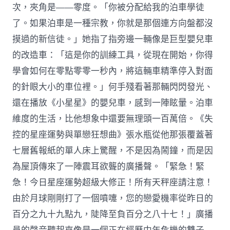
次，夾角是——零度。「你被分配給我的泊車學徒
了。如果泊車是一種宗教，你就是那個連方向盤都沒
摸過的新信徒。」她指了指旁邊一輛像是巨型嬰兒車
的改造車：「這是你的訓練工具，從現在開始，你得
學會如何在零點零零一秒內，將這輛車精準停入對面
的針眼大小的車位裡。」何手殘看著那輛閃閃發光、
還在播放《小星星》的嬰兒車，感到一陣眩暈。泊車
維度的生活，比他想象中還要無理頭一百萬倍。《失
控的星座運勢與單戀狂想曲》張水瓶從他那張覆蓋著
七層舊報紙的單人床上驚醒，不是因為鬧鐘，而是因
為屋頂傳來了一陣震耳欲聾的廣播聲。「緊急！緊
急！今日星座運勢超級大修正！所有天秤座請注意！
由於月球剛剛打了一個噴嚏，您的戀愛機率從昨日的
百分之九十九點九，陡降至負百分之八十七！」廣播