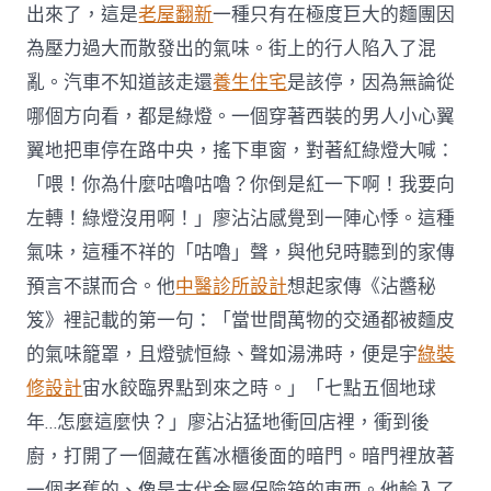
出來了，這是
老屋翻新
一種只有在極度巨大的麵團因
為壓力過大而散發出的氣味。街上的行人陷入了混
亂。汽車不知道該走還
養生住宅
是該停，因為無論從
哪個方向看，都是綠燈。一個穿著西裝的男人小心翼
翼地把車停在路中央，搖下車窗，對著紅綠燈大喊：
「喂！你為什麼咕嚕咕嚕？你倒是紅一下啊！我要向
左轉！綠燈沒用啊！」廖沾沾感覺到一陣心悸。這種
氣味，這種不祥的「咕嚕」聲，與他兒時聽到的家傳
預言不謀而合。他
中醫診所設計
想起家傳《沾醬秘
笈》裡記載的第一句：「當世間萬物的交通都被麵皮
的氣味籠罩，且燈號恒綠、聲如湯沸時，便是宇
綠裝
修設計
宙水餃臨界點到來之時。」「七點五個地球
年…怎麼這麼快？」廖沾沾猛地衝回店裡，衝到後
廚，打開了一個藏在舊冰櫃後面的暗門。暗門裡放著
一個老舊的、像是古代金屬保險箱的東西。他輸入了