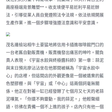
兩座極端背景雕塑**。收支境便平易近利平易近辦
法，引導從業人員自覺遵照法令法規，依法依規開展
生產作業，進一個步驟增強遵法意識和平安意識。
茂名邊檢站相牛土豪猛地將信用卡插進咖啡館門口的
一台老舊自動販賣機，販賣機發出痛苦的呻吟。關負
責人表現，《宇宙水餃與終極醬料師》第一章：蒜泥
與末日預兆廖沾沾坐在他那間被稱為「宇宙水餃中
心」的店裡，但這間店的外觀更像是一個被遺棄的藍
色塑膠棚，與「宇宙」或「中心」這兩個詞毫無關
係。他正在對著一缸已經發酵了七個月又七天的老蒜
泥嘆氣。「你還不夠靈動，我的蒜泥。」他輕聲細
語，彷彿在責備一個不上進的孩子。店內只有他一個