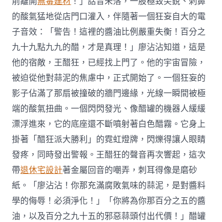
前離開
無毒建材
！」話音未落，一股極致尖銳、刺鼻
的酸氣猛地從店門口灌入，伴隨著一個狂妄自大的電
子音效：「警告！這裡的醬油比例嚴重失衡！百分之
九十九點九九的醋，才是真理！」廖沾沾知道，這是
他的宿敵，王醋狂，已經找上門了。他的宇宙冒險，
被迫從他對蒜泥的焦慮中，正式開始了。一個狂妄的
影子佔滿了那扇被撞破的牆門邊緣，光線一瞬間被極
端的酸氣扭曲。一個閃閃發光、像醋罐的機器人緩緩
漂浮進來，它的底座還不斷噴射著白色醋霧。它身上
掛著「醋狂派大勝利」的霓虹燈牌，閃爍得讓人眼睛
發疼，同時發出警報。王醋狂的聲音再次響起，這次
帶
退休宅設計
著金屬回音的嘲弄，刺耳得像是磨砂
紙。「廖沾沾！你那充滿腐敗氣味的蒜泥，是對醬料
學的侮辱！必須淨化！」「你將為你那百分之五的醬
油，以及百分之九十五的邪惡蒜頭付出代價！」醋罐