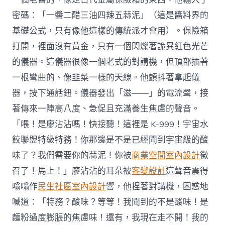
密碼：「一醬二醋三油四辣五蒜泥」（這是醬料界的
基礎公式，只有像他這樣的傳統派才會用）。保險箱
打開，裡面沒有黃金，只有一個閃爍著詭異紅色光芒
的儀器。這儀器很像一個老式的對講機，但頂部插著
一根彎曲的、像韭菜一樣的天線。他顫抖著拿起儀
器，按下通話鈕。儀器發出「滋——」的電流聲，接
著傳來一陣高八度、急促且充滿養生焦慮的聲音。
「喂！是廖沾沾嗎！快接聽！這裡是 K-999！宇宙水
餃聯盟特級特務！你那邊是不是已經聞到宇宙級的酸
味了？我們需要你的蒜泥！你被
商業空間室內設計
徵
召了！馬上！」廖沾沾的耳朵被
客變設計
這聲音震得
嗡嗡作
民生社區室內設計
響，他捏著對講機，困惑地
喊道：「特務？酸味？等等！我聞到的不是酸味！是
麵粉過度膨脹的焦慮味！還有，我現在走不開！我的