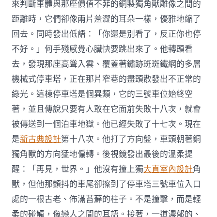
來判斷車體與那座價值不菲的銅製獨角獸雕像之間的
距離時，它們卻像兩片羞澀的耳朵一樣，優雅地縮了
回去。同時發出低語：「你還是別看了，反正你也停
不好。」何手殘感覺心臟快要跳出來了。他轉頭看
去，發現那座高聳入雲、覆蓋著鏽跡斑斑鐵網的多層
機械式停車塔，正在那片窄巷的盡頭散發出不正常的
綠光。這棟停車塔是個異類，它的三號車位始終空
著，並且傳說只要有人敢在它面前失敗十八次，就會
被傳送到一個泊車地獄。他已經失敗了十七次。現在
是
新古典設計
第十八次。他打了方向盤，車頭朝著銅
獨角獸的方向猛地偏轉。後視鏡發出最後的溫柔提
醒：「再見，世界。」他沒有撞上獨
大直室內設計
角
獸，但他那顫抖的車尾卻擦到了停車塔三號車位入口
處的一根古老、佈滿苔蘚的柱子。不是撞擊，而是輕
柔的碰觸，像戀人之間的耳語。接著，一道濃郁的、