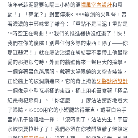
陳年老蒜泥需要每隔三小時的溫
禪風室內設計
和震
動！」「蒜泥？」對面傳來K-999崩潰的尖叫聲，帶
著濃濃的中藥味電子雜音：「重點不是蒜泥！重點是
**時空正在彎曲！**我們的推進器快沒紅棗了！快！
我們在你的後院！別帶任何多餘的東西！除了——你
那缸蒜泥！」就在廖沾沾還在糾結要不要帶上他最珍
愛的那把銀勺時，外面的牆壁傳來一聲巨大的撞擊。
一個穿著黑色燕尾服、戴著太陽眼鏡的太空吉娃娃，
正從牆上的破洞鑽進來。它的背上揹著
牙醫診所設計
一個像是小型瓦斯桶的東西，桶上用毛筆寫著「極品
紅棗枸杞燃料」。「你怎麼——」廖沾沾驚訝地瞪大
了眼睛。K-999用它的小短腿站得筆直，戴著白色手
套的爪子優雅地一揮：「沒時間了，沾沾先生！宇宙
水餃快要拉肚子了！我們必須在你被醋酸離子炮鎖定