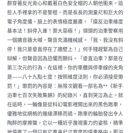
群穿著反光背心和戴著白色安全帽的人朝他衝來。這
些人手裡拿的不是警棍，而是長長的測量尺和巨大的
電子角度儀，臉上的表情極度嚴肅。「違反泊車維度
基本法！斜停入庫！罪大惡極！」領頭的泊車警察用
一個擴音器大喊，聲音充滿機械感。「我、我沒有斜
停！我只是垂直停在了牆壁上！」何手殘趕緊為自己
辯解，但聲音因為恐懼而顫抖。「垂直泊車？那是在
第三次元的行為，在這裡，你的車體與停車線的夾角
是——八十九點七度！按照維度法則，你必須接受懲
罰！」懲罰的內容是：無限次觀看一部名為**《新手
泊車七百次失敗集錦》的紀錄片，直到哭泣為止。就
在這時，一輛像是從科幻電影裡開出來的黑色跑車，
優雅地從網格的邊緣漂移而過。跑車的輪胎發出令人
陶醉的摩擦聲，它以一種近乎蔑視重力的姿態，精準
地停進了一個只有它車身尺寸寬度的停車格中。那泊