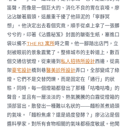
笛聲，而像是一個巨大的、消化不良的胃在哀嚎。廖
沾沾皺著眉頭，這嚴重干擾了他蒜泥的「寧靜冥
想」。他決定出去看個究竟，順手從桌上拿了一張髒
兮兮的，印著《沾醬秘笈》封面的皺衛生紙，塞進口
袋以備不
THE R3 寓所
時之需。他一腳踏出店門，立
刻被眼前的景象震驚了。整條城市的主幹道上，數百
個交通信號燈，從東邊到
私人招待所設計
西邊，從高
架
豪宅設計
橋到巷
醫美診所設計
弄口，全部變成了綠
燈。它們不是交替閃爍，而是固定在「通行」的狀
態，同時，每一個燈箱都發出了那種「咕嚕咕嚕」的
聲音，並且有一層淡淡的、熱氣騰騰的白霧從燈箱的
頂部冒出，散發出一種難以名狀的——麵粉蒸煮過頭
的氣味。「麵粉焦慮？還是過度發酵？」廖沾沾是個
醬料學家，對所有食物相關的氣味都極度敏感。他聞