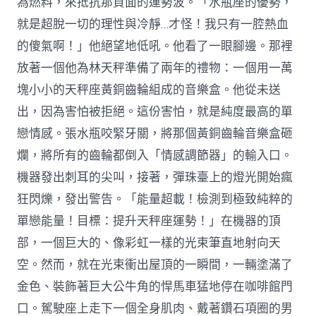
為燃料，來抵抗那負面的運勢波。「水瓶座的優勢，
就是超脫一切的理性與冷靜…才怪！我只有一腔熱血
的傻氣啊！」他絕望地低吼。他看了一眼腳邊。那裡
放著一個他為林天秤準備了兩年的禮物：一個用一萬
塊小小的天秤座黃銅齒輪組成的音樂盒。他從未送
出，因為害怕被拒絕。這份害怕，就是純度最高的單
戀情感。張水瓶咬緊牙關，將那個黃銅齒輪音樂盒砸
爛，將所有的齒輪都倒入「情感調節器」的輸入口。
機器發出刺耳的尖叫，接著，彈珠臺上的燈光開始瘋
狂閃爍，發出警告。「能量超載！檢測到極致純粹的
單戀能量！目標：提升天秤座運勢！」在機器的頂
部，一個巨大的、像彩虹一樣的光束筆直地射向天
空。然而，就在光束衝出屋頂的一瞬間，一輛塗滿了
金色、裝飾著巨大公牛角的悍馬車猛地停在咖啡館門
口。駕駛座上走下一個全身肌肉、戴著鑽石項圈的男