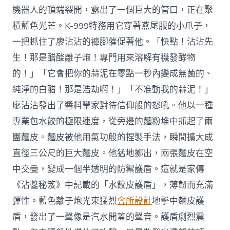
機器人的頂端裂開，露出了一個巨大的管口，正在聚
積藍色光芒。K-999特務用它穿著燕尾服的小爪子，
一把抓住了廖沾沾的褲腳催促著他。「快點！沾沾先
生！那是醋酸離子炮！專門用來溶解有機發酵物
的！」「它會把你的蒜泥在零點一秒內變成無菌的、
純淨的白醋！那是浩劫啊！」「不准動我的蒜泥！」
廖沾沾發出了醬料學家對待信仰般的怒吼。他以一種
專業包水餃的極限速度，從旁邊的麵粉堆中抓起了兩
團麵皮。麵皮被他用氣功般的捏製手法，瞬間擴大成
直徑三公尺的巨大麵皮。他猛地擲出，兩張麵皮在空
中交疊，變成一個半透明的防禦護盾。這就是家傳
《沾醬秘笈》中記載的「水餃皮護盾」，薄韌而充滿
彈性。藍色離子炮光束猛烈
會所設計
地擊中麵皮護
盾，發出了一聲像是汽水開蓋的聲音。護盾劇烈震