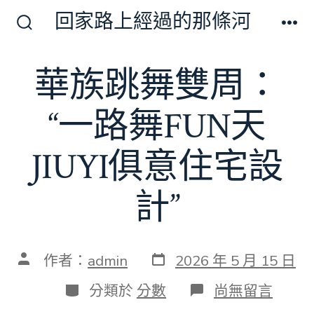
跳
回家路上經過的那條河
至
搜
選
尋
單
主
切
華族跳舞雙周：
要
換
開
內
關
“一路舞FUN天
容
JIUYI俱意住宅設
計”
發
文
作者：
admin
2026 年 5 月 15 日
表
章
日
作
分
在
分類於
分數
尚無留言
期
者
類
〈華