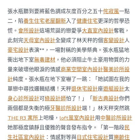
族
跳
張水瓶聽到要將藍色調成灰度百分之五十
侘寂風
一點
舞
雙
二，陷
養生住宅
老屋翻新
入了
健康住宅
更深的哲學恐
周：
慌。
會所設計
這場荒誕的戀愛爭
大直室內設計
奪戰，
“一
路
此刻完
天母室內設計
全變成了林天秤的個
客變設計
人
舞
豪宅設計
表演**，一場對稱的美學祭典。張水瓶猛地
FUN
天
衝出地下室
無毒建材
，他必須阻止牛土豪用物質的力
JIUYI
量來破壞他眼淚的情感
商業空間室內設計
醫美診所設
俱
意
計
純度。張水瓶在地下室嚇了一跳：「她試圖在我的
住
宅
單戀中尋找邏輯結構！天秤
退休宅設計
座
遊艇設計
太
設
身心診所設計
可
綠設計師
怕了！」「
新古典設計
你們
計”〉
中
兩個都是失衡的極
牙醫診所設計
端！」林天秤突然跳
THE R3 寓所
上吧檯，
loft風室內設計
用
中醫診所設計
她那極度鎮靜且優雅的聲音發布指令。「第一階段
民
生社區室內設計
：情感對等與
日式住宅設計
質
樂齡住