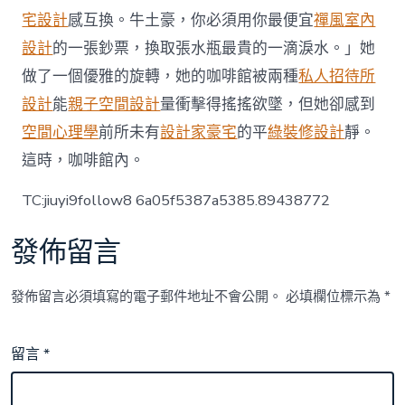
宅設計
感互換。牛土豪，你必須用你最便宜
禪風室內
設計
的一張鈔票，換取張水瓶最貴的一滴淚水。」她
做了一個優雅的旋轉，她的咖啡館被兩種
私人招待所
設計
能
親子空間設計
量衝擊得搖搖欲墜，但她卻感到
空間心理學
前所未有
設計家豪宅
的平
綠裝修設計
靜。
這時，咖啡館內。
TC:jiuyi9follow8 6a05f5387a5385.89438772
發佈留言
發佈留言必須填寫的電子郵件地址不會公開。
必填欄位標示為
*
留言
*