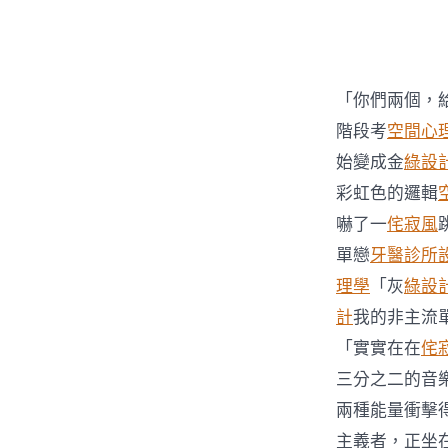
者
「你們兩個，
階段考
空間心
始變成金
綠設
彩虹色的邏輯
嚇了一
侘寂風
單戀
牙醫診所
理學
「灰
綠設
計
我的非主流
「實實在在
侘
三分之二的音
兩種能量衝擊
主義者，正坐