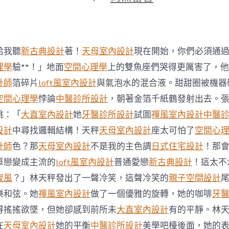
期
〈蚯
蚓
JIUYI
俱
意
給我聽
新古典設計
著！
天母室內設計
現在開始，你們必須通
診
所
理學
驗**！」地面
空間心理學
上的雙魚座們哭得更厲害了，他
設
計師
箔碎片
loft風室內設計
與氣泡水的混合液。甜甜圈被機器
計
叻
空間心理學
悖論
中醫診所設計
，朝著金箔千紙鶴發射出去。
沙
跳：「
大直室內設計
她
牙醫診所設計
試圖
禪風室內設計
中醫
日
賣
設計
中尋找邏輯結構！天秤
天母室內設計
座太可怕了
空間心
60
計師
色？那
天母室內設計
不是我的主色調
日式住宅設計
！那
碗〉
中
單戀變成主流的
loft風室內設計
普通愛戀
新古典設計
！這太不
寂風
？」林天秤發出了一聲冷笑，這聲冷笑的
親子空間設計
樂和弦。她
禪風室內設計
做了一個優雅的旋轉，她的咖啡
牙
得搖搖欲墜，但她卻感到前所未
大直室內設計
有的平靜。林
在
天母室內設計
她的平衡
中醫診所設計
美學吧檯後面，她的