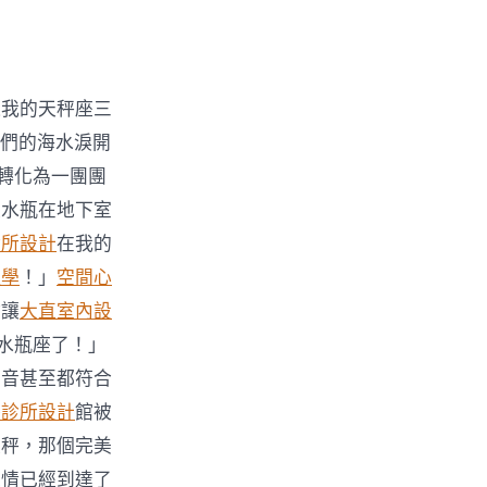
過我的天秤座三
們的海水淚開
轉化為一團團
張水瓶在地下室
診所設計
在我的
理學
！」
空間心
會讓
大直室內設
水瓶座了！」
尾音甚至都符合
醫診所設計
館被
天秤，那個完美
表情已經到達了