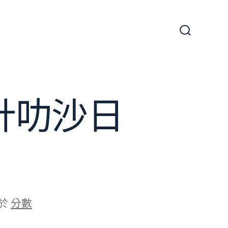
搜
尋
切
換
開
關
設計叻沙日
於
分數