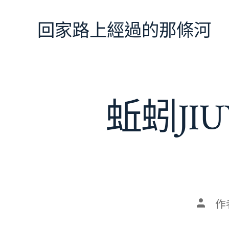
跳
至
回家路上經過的那條河
主
要
內
容
蚯蚓JI
文
作
章
作