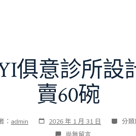
UYI俱意診所
賣60碗
發
分
者：
admin
2026 年 1 月 31 日
分類
表
類
日
在
尚無留言