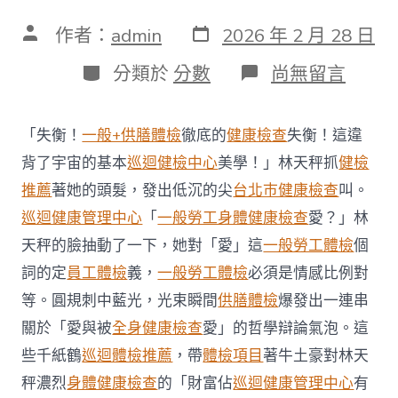
發
文
作者：
admin
2026 年 2 月 28 日
表
章
日
作
分
在
分類於
分數
尚無留言
期
者
類
〈“蟹
行”
方
「失衡！
一般+供膳體檢
徹底的
健康檢查
失衡！這違
法
走
背了宇宙的基本
巡迴健檢中心
美學！」林天秤抓
健檢
出
推薦
著她的頭髮，發出低沉的尖
台北巿健康檢查
叫。
“動
態
巡迴健康管理中心
「
一般勞工身體健康檢查
愛？」林
清
天秤的臉抽動了一下，她對「愛」這
一般勞工體檢
個
零”
秀
詞的定
員工體檢
義，
一般勞工體檢
必須是情感比例對
傳
等。圓規刺中藍光，光束瞬間
供膳體檢
爆發出一連串
醫
院
關於「愛與被
全身健康檢查
愛」的哲學辯論氣泡。這
費
用
些千紙鶴
巡迴體檢推薦
，帶
體檢項目
著牛土豪對林天
將
秤濃烈
身體健康檢查
的「財富佔
巡迴健康管理中心
有
積