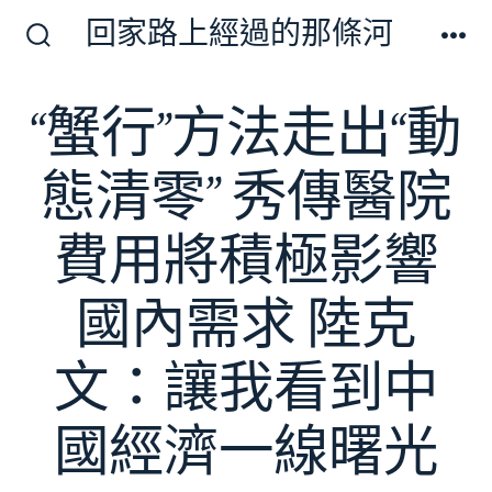
跳
回家路上經過的那條河
至
搜
選
尋
單
主
切
“蟹行”方法走出“動
要
換
開
內
關
態清零” 秀傳醫院
容
費用將積極影響
國內需求 陸克
文：讓我看到中
國經濟一線曙光