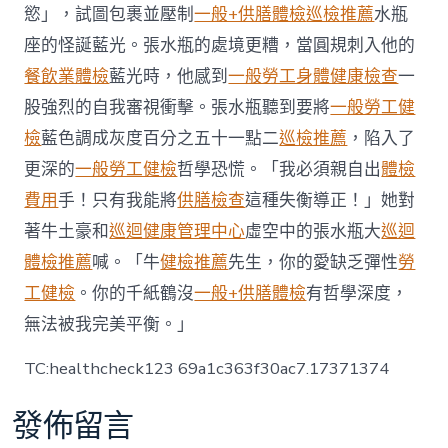
極
慾」，試圖包裹並壓制
一般+供膳體檢
巡檢推薦
水瓶
影
座的怪誕藍光。張水瓶的處境更糟，當圓規刺入他的
響
國
餐飲業體檢
藍光時，他感到
一般勞工身體健康檢查
一
內
股強烈的自我審視衝擊。張水瓶聽到要將
一般勞工健
需
求
檢
藍色調成灰度百分之五十一點二
巡檢推薦
，陷入了
陸
更深的
一般勞工健檢
哲學恐慌。「我必須親自出
體檢
克
文：
費用
手！只有我能將
供膳檢查
這種失衡導正！」她對
讓
著牛土豪和
巡迴健康管理中心
虛空中的張水瓶大
巡迴
我
看
體檢推薦
喊。「牛
健檢推薦
先生，你的愛缺乏彈性
勞
到
中
工健檢
。你的千紙鶴沒
一般+供膳體檢
有哲學深度，
國
無法被我完美平衡。」
經
濟
TC:healthcheck123 69a1c363f30ac7.17371374
一
線
曙
發佈留言
光〉