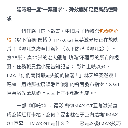
延時場一度“一票難求”，殊效廳知足更高品德需
求
一個任務日的下戰書，中國片子博物館
包養網心
得
（以下簡稱“影博”）IMAX GT巨幕激光廳正在放映
片子《哪吒之魔童鬧海》（以下簡稱《哪吒2》）。
寬28米、高22米的宏大銀幕“填滿”不雅眾的所有的視
野。任務職員武小蒙告知記者：“影片上映以來，
IMA「你們兩個都是失衡的極端！」林天秤突然跳上
吧檯，用她那極度鎮靜且優雅的聲音發布指令。X GT
巨幕激光廳基礎上天天上座率都超九成。”
一部《哪吒2》，讓影博的IMAX GT巨幕激光廳
成為網紅打卡地，為何？要害就在于廳內這塊“IMAX
GT巨幕”。IMAX GT是什么？——它是以後IMAX技巧