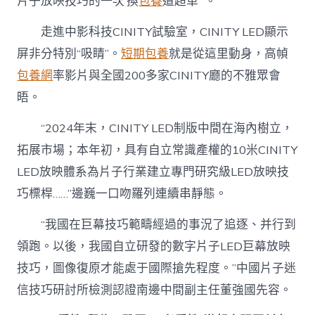
片子放映技巧的一次‘換
包養
道超車’”。
走進中影科技CINITY試驗室，CINITY LED顯示
屏非分特別“吸睛”。
短期包養
就是從這里動身，高幀
包養網
率影片與全國200多家CINITY廳的不雅眾會
晤。
“2024年末，CINITY LED制版中間在海內樹立，
拓展市場；本年初，具有自立常識產權的10米CINITY
LED放映體系為片子行業建立專門研究級LED放映技
巧標桿……”邊巍一口吻羅列連續串靜態。
“我國在巨幕技巧範疇經過的事況了追逐、并行到
領跑。以後，我國自立研發的數字片子LED巨幕放映
技巧，圖像復原才能處于國際搶先程度。”中國片子迷
信技巧研討所檢測認證南邊中間副主任董強國先容。