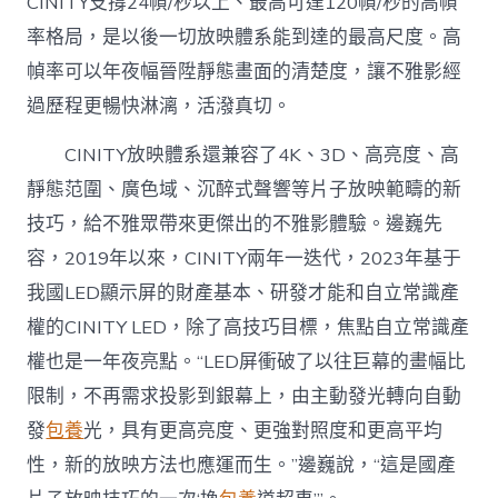
CINITY支撐24幀/秒以上、最高可達120幀/秒的高幀
率格局，是以後一切放映體系能到達的最高尺度。高
幀率可以年夜幅晉陞靜態畫面的清楚度，讓不雅影經
過歷程更暢快淋漓，活潑真切。
CINITY放映體系還兼容了4K、3D、高亮度、高
靜態范圍、廣色域、沉醉式聲響等片子放映範疇的新
技巧，給不雅眾帶來更傑出的不雅影體驗。邊巍先
容，2019年以來，CINITY兩年一迭代，2023年基于
我國LED顯示屏的財產基本、研發才能和自立常識產
權的CINITY LED，除了高技巧目標，焦點自立常識產
權也是一年夜亮點。“LED屏衝破了以往巨幕的畫幅比
限制，不再需求投影到銀幕上，由主動發光轉向自動
發
包養
光，具有更高亮度、更強對照度和更高平均
性，新的放映方法也應運而生。”邊巍說，“這是國產