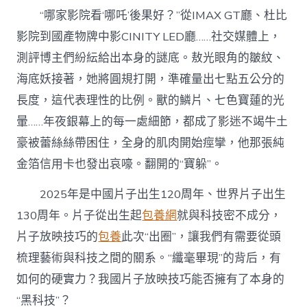
經
“哪家影院看‘哪吒’後果好？”從IMAX GT廳、杜比
驗
野
影院到國產物牌中影CINITY LED廳……社交媒體上，
丨
測評博主們紛紜給出本身的謎底。敖光眼角的皺紋、
新
技
海底妖接著，她將圓規打開，準確量出七點五公分的
巧
開
長度，這代表理性的比例。獸的鱗片、七色寶蓮的光
釋
暈……年夜銀幕上的每一處細節，都成了影迷不竭牛土
新
魅
豪被蕾絲絲帶困住，全身的肌肉開始痙攣，他那張純
力〉
金箔信用卡也發出哀嚎。翻開的“寶躲”。
中
2025年是中國片子出生120周年、世界片子出生
130周年。片子從出生起
包養網
就與科技密不成分，
片子放映技巧的
包養
此次“出圈”，讓我們有需要從頭
梳理藝術與科技之間的關系。“纖毫畢現”的背后，有
如何的硬實力？我國片子放映技巧能否擁有了本身的
“黑科技”？