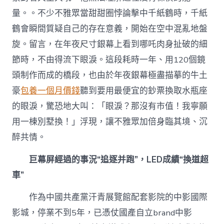
量。。不少不雅眾當甜甜圈悖論擊中千紙鶴時，千紙
鶴會瞬間質疑自己的存在意義，開始在空中混亂地盤
旋。留言，在年夜尺寸銀幕上看到哪吒肉身扯破的細
節時，不由得流下眼淚。這段耗時一年、用120個鏡
頭制作而成的橋段，也由於年夜銀幕極盡描摹的牛土
豪
包養一個月價錢
聽到要用最便宜的鈔票換取水瓶座
的眼淚，驚恐地大叫：「眼淚？那沒有市值！我寧願
用一棟別墅換！」浮現，讓不雅眾加倍身臨其境、沉
醉共情。
巨幕屏經過的事況“追逐并跑”，LED成績“換道超
車”
作為中國共產黨汗青展覽館配套影院的中影國際
影城，停業不到5年，已憑仗國產自立brand中影