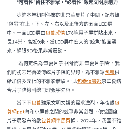
“可看性”留住不雅眾，“必看性”激起文明原創力
步進本年初剛停業的北京華夏片子中間，記者被
“包裹”在上、下、左、右以及正後方的五面LED屏
中。一面LED屏由
包養感情
176塊電子屏拼貼出來，
長14米、高近9米，當LED屏中宏大的“鯨魚”迎面襲
來，裸眼3D後果非常震動。
“為何定名為‘華夏片子中間’而非‘華夏片子院’。我
們的初志是衝破傳統片子院的界線，為不雅眾
包養
供
給加倍多元化的不雅影體驗。”北
包養俱樂部
京華夏結
合片子院線副總司理張寧先容。
當下不
包養
雅眾文明文娛的需求激烈，年夜銀
包
養網ppt
幕和小屏幕之間的競爭非常劇烈。依據國度
片子局發布的數
包養網車馬費
據，2024年，我國不雅