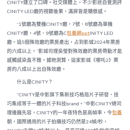
CINITY建立了口碑。社交媒體上，不少影迷自覺測評
CINITY LED廳的視聽後果，滿屏皆是驕傲感。
“1號廳為雙機CINITY廳，7號、8號廳為單機
CINITY廳，4號、9號廳為C
包養網ppt
INITY LED
廳。這5個殊效廳的票房產出，占到影城2024年票房
的六成以上。”影城司理吳瑩對殊效廳的票房帶動才能
感觸感染直不雅。據她測算，這家影城《哪吒2》票
房的八成以上出自殊效廳。
什么是CINITY？
“CINITY是中影旗下集新技巧格局片子研發、技
巧集成等于一體的片子科技brand。”中影CINITY總司
理邊巍先容，CINITY的一年夜特色是高幀率，今
包養
朝，國際通用的片子拍攝技巧仍然是24幀/秒，