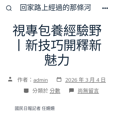
跳
回家路上經過的那條河
至
搜
選
尋
單
主
切
視專包養經驗野
要
換
開
內
關
丨新技巧開釋新
容
魅力
發
文
作者：
admin
2026 年 3 月 4 日
表
章
日
作
分
在
分類於
分數
尚無留言
期
者
類
〈視
專
包
國民日報記者 任姍姍
養