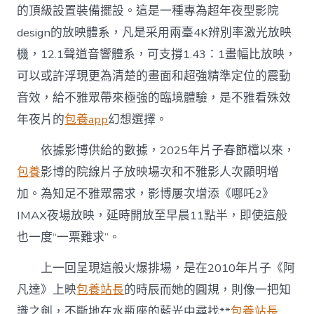
的頂級設置裝備擺設。這是一種專為超年夜型影院
design的放映體系，凡是采用兩臺4K辨別率激光放映
機，12.1聲道音響體系，可支撐1.43∶1畫幅比放映，
可以或許浮現更為清楚的畫面和超強精準定位的震動
音效，給不雅眾帶來極強的臨境體驗，是不雅看殊效
年夜片的
包養app
幻想選擇。
依據影博供給的數據，2025年片子春節檔以來，
包養
影博的院線片子放映場次和不雅影人次顯明增
加。為知足不雅眾需求，影博屢次增添《哪吒2》
IMAX夜場放映，延時開放至早晨11點半，即使這般
也一度“一票難求”。
上一回呈現這般火爆排場，是在2010年片子《阿
凡達》上映
包養站長
的時辰而她的圓規，則像一把知
識之劍，不斷地在水瓶座的藍光中尋找**
包養站長