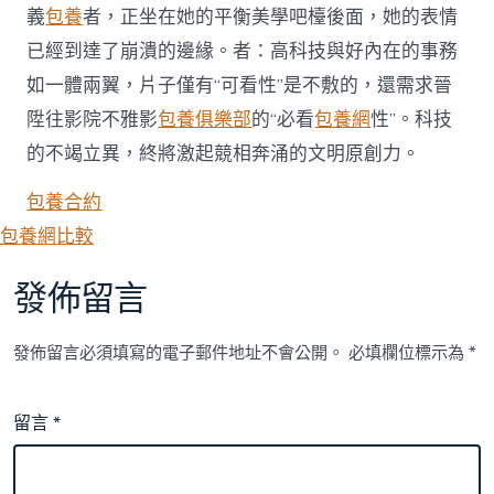
義
包養
者，正坐在她的平衡美學吧檯後面，她的表情
已經到達了崩潰的邊緣。者：高科技與好內在的事務
如一體兩翼，片子僅有“可看性”是不敷的，還需求晉
陞往影院不雅影
包養俱樂部
的“必看
包養網
性”。科技
的不竭立異，終將激起競相奔涌的文明原創力。
包養合約
包養網比較
發佈留言
發佈留言必須填寫的電子郵件地址不會公開。
必填欄位標示為
*
留言
*