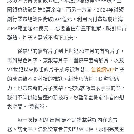
影總人次再次衝破10億，年度凈增銀幕4658塊，全
國銀幕總數到達9萬余塊。而另一方面，2024年微短
劇行業市場範圍衝破504億元，利用內付費短劇出海
APP範圍超40億元……想要留住存量不雅眾、吸引年青
群體，片子人需求不竭下工夫。
從最早的無聲片子到上世紀20年月的有聲片子，
再到黑色片子、寬銀幕片子、圍繞平面聲影片，以及
21世紀以來掀起的片子技巧新海潮……
包養網VIP
片子
的成長離不開科技的推進，新技巧讓片子開釋新魅
力，也帶來新的片子美學。“技巧就像畫家手中的筆。
我們不竭供給豐盛的新技巧，盼望能翻開創作者的想
象空間。”邊巍說。
每一次技巧的“出圈”無不是搭載著好內在的事
務。訪問中，浩繁從業者告知記林天秤，那個完美主