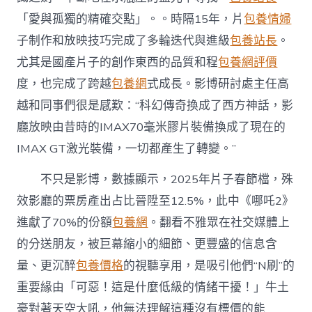
「愛與孤獨的精確交點」。。時隔15年，片
包養情婦
子制作和放映技巧完成了多輪迭代與進級
包養站長
。
尤其是國產片子的創作東西的品質和程
包養網評價
度，也完成了跨越
包養網
式成長。影博研討處主任高
越和同事們很是感歎：“科幻傳奇換成了西方神話，影
廳放映由昔時的IMAX70毫米膠片裝備換成了現在的
IMAX GT激光裝備，一切都產生了轉變。”
不只是影博，數據顯示，2025年片子春節檔，殊
效影廳的票房產出占比晉陞至12.5%，此中《哪吒2》
進獻了70%的份額
包養網
。翻看不雅眾在社交媒體上
的分送朋友，被巨幕縮小的細節、更豐盛的信息含
量、更沉醉
包養價格
的視聽享用，是吸引他們“N刷”的
重要緣由「可惡！這是什麼低級的情緒干擾！」牛土
豪對著天空大吼，他無法理解這種沒有標價的能