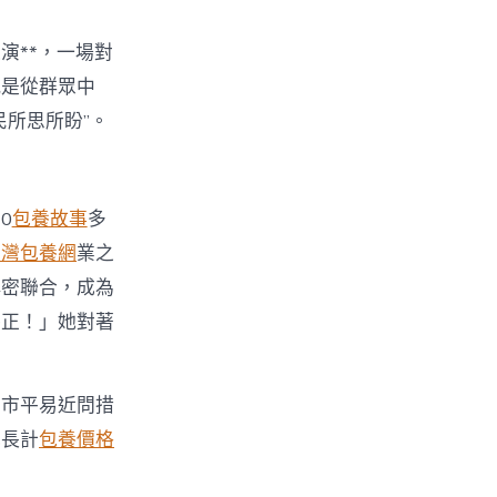
演**，一場對
就是從群眾中
所思所盼”。
0
包養故事
多
台灣包養網
業之
慎密聯合，成為
導正！」她對著
向市平易近問措
成長計
包養價格