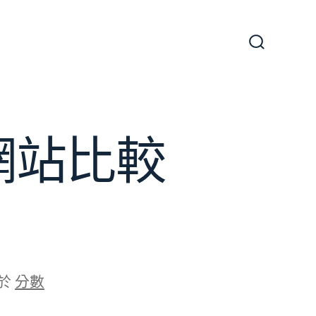
搜
尋
切
換
開
關
網站比較
於
分數