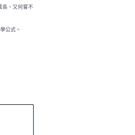
國成長，又何嘗不
）
數學公式。