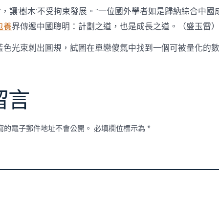
林’，讓‘樹木’不受拘束發展。”一位國外學者如是歸納綜合中
包養
界傳遞中國聰明：計劃之道，也是成長之道。
（
盛玉雷
藍色光束刺出圓規，試圖在單戀傻氣中找到一個可被量化的
留言
寫的電子郵件地址不會公開。
必填欄位標示為
*