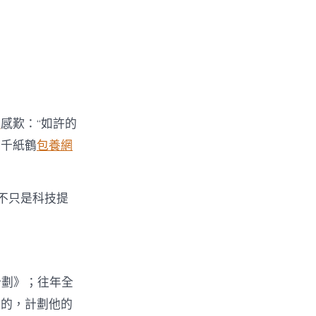
長
感歎：“如許的
箔千紙鶴
包養網
不只是科技提
計劃》；往年全
目的，計劃他的