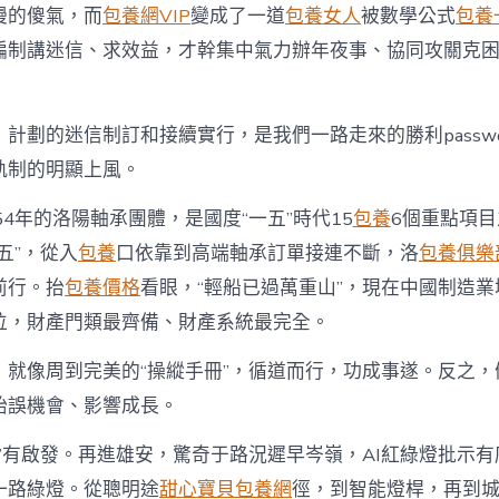
漫的傻氣，而
包養網VIP
變成了一道
包養女人
被數學公式
包養
編制講迷信、求效益，才幹集中氣力辦年夜事、協同攻關克
計劃的迷信制訂和接續實行，是我們一路走來的勝利passwo
軌制的明顯上風。
54年的洛陽軸承團體，是國度“一五”時代15
包養
6個重點項目
五”，從入
包養
口依靠到高端軸承訂單接連不斷，洛
包養俱樂
前行。抬
包養價格
看眼，“輕船已過萬重山”，現在中國制造業
位，財產門類最齊備、財產系統最完全。
，就像周到完美的“操縱手冊”，循道而行，功成事遂。反之，
貽誤機會、影響成長。
城”有啟發。再進雄安，驚奇于路況遲早岑嶺，AI紅綠燈批示有
一路綠燈。從聰明途
甜心寶貝包養網
徑，到智能燈桿，再到