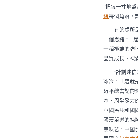
“把每一寸地
網
每個角落。
有的處所是
一個思緒”“
一種極端的強
品質成長，裸
“計劃迷
冰冷：「這就
近平總書記的
本、周全發力
華國民共和國
褻瀆單戀的純
意味著，中國