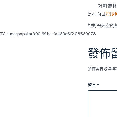
“計劃‘叢
是在向世
短期
她對著天空的
TC:sugarpopular900 69bacfa469d6f2.08560078
發佈
發佈留言必須填
留言
*