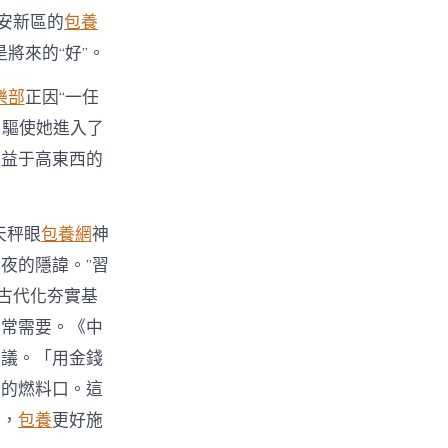
安新區的
包養
是將來的“好”。
樂部
正因“一任
，驅使她進入了
有益于高東西的
天秤眼
包養網
神
夜的隱諱。”習
古代化夯實基
非常需要。《中
審議。「用金錢
器的燃料口。這
化，
包養
更好施