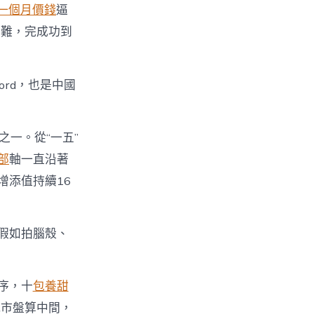
一個月價錢
逼
困難，完成功到
rd，也是中國
之一。從“一五”
部
軸一直沿著
增添值持續16
假如拍腦殼、
序，十
包養甜
城市盤算中間，