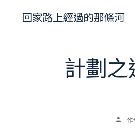
跳
至
回家路上經過的那條河
主
要
內
容
計劃之
文
作
章
作