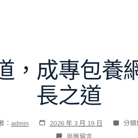
道，成專包養
長之道
發
分
者：
admin
2026 年 3 月 19 日
分類
表
類
日
在
尚無留言