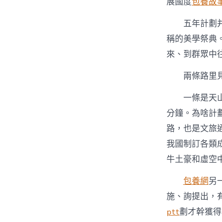
展國度
包養故
五年計劃
稱的美學祭典
來、到群眾中
兩條路里
一條是天山
分鐘。為啥計
路，也是文旅
我國制訂各類
牛土豪和虛空
包養網
另
施、詢提出，
ptt
劃才幹獲得