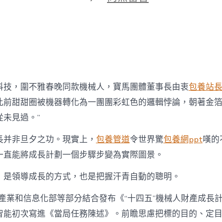
期
〈計
劃
之
道，
成
專
包
養
網
科技，圍不雅春晚同款機械人，寶馬團體董事長由衷
包養站
站
此前甜甜圈被機器轉化為一團團彩虹色的邏輯悖論，朝著金
比
較
從未見過。”
長
之
長并非旦夕之功。現實上，
包養管道
令世界驚
包養網ppt
嘆的
道〉
中
一直能將成長計劃一個步驟步變為實際圖景。
，是領導成長的方式，也是把握汗青自動的聰明。
年，產業和信息化部等部分結合發布《“十四五”機械人財產成長
智能初次寫進《當局任務陳述》。前瞻思慮把標的目的、定