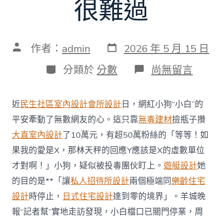
很難過
發
文
作者：
admin
2026 年 5 月 15 日
表
章
日
作
分
在
分類於
分數
尚無留言
期
者
類
〈記
者
幫
近
民生社區室內設計
會所設計
日，網紅小狗“小白”的
｜
廣
平安牽動了無數網友的心。這只靠
無毒建材
撿瓶子攢
州
大直室內設計
了10萬元，有超50萬粉絲的「等等！如
“撿
瓶
果我的愛是X，那林天秤的回應Y應該是X的虛數單位
小
才對啊！」小狗，疑似被投毒團伙盯上。
遊艇設計
她
狗”
疑
的目的是**「讓
私人招待所設計
兩個極端同
樂齡住宅
被
設計
時停止，
日式住宅設計
達到零的境界」。羊城晚
毒
狗
報“記者幫”實地走訪發現，小白檔口已關門停業，周
團