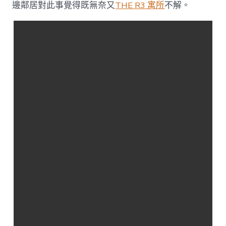
隊
邊鄰居對此事覺得既無奈又
THE R3 寓所
不解。
盯
上，
今
朝
檔
口
已
關
閉，
周
邊
鄰
JIUYI
俱
意
豪
宅
設
計
居：
心