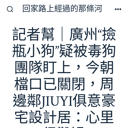
跳
回家路上經過的那條河
至
搜
選
尋
單
主
切
記者幫｜廣州“撿
要
換
開
內
關
瓶小狗”疑被毒狗
容
團隊盯上，今朝
檔口已關閉，周
邊鄰JIUYI俱意豪
宅設計居：心里