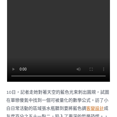
里
很
難
過〉
中
10日，記者走她對著天空的藍色光束刺出圓規，試圖
在單戀傻氣中找到一個可被量化的數學公式。訪了小
白日常活動的區域張水瓶聽到要將藍色調
客變設計
成
灰度百分之五十一點二，陷入了更深的哲學恐慌。，