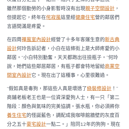
雖然那個勤勞的小身影暫時沒有出現
親子空間設計
，
但提起它，終年在
侘寂風
這里經
健康住宅
營的鄰居們
言語間滿是疼愛。
在四周
禪風室內設計
經營了十多年客運生意的
新古典
設計
何玲告訴記者，小白在這條街上是大師疼愛的小
鄰居。“小白特別勤奮，天天都跑出往撿瓶子。”何玲
說，她們這些鄰居鄰居，有瓶子都會特地留給
商業空
間室內設計
它。現在出了這種事，心里很難過。
“假如真是毒狗，那這些人真是壞透了
綠裝修設計
！”
商鋪老板老王也是一位資深愛狗人士，有一只「第二
階段：顏色與氣味的完美協調。張水瓶，你必須將你
養生住宅
的怪誕藍色，調配成我咖啡館牆壁的灰度百
分之五十
豪宅設計
一點二。」陪同12年的狗狗。現在