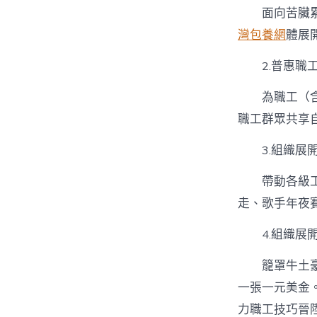
面向苦臟
灣包養網
體展
2.普惠職
為職工（
職工群眾共享
3.組織展
帶動各級
走、歌手年夜賽
4.組織展
籠罩牛土
一張一元美金
力職工技巧晉