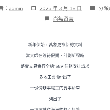
發
分
者：
admin
2026 年 3 月 18 日
分類
表
類
日
在
尚無留言
期
〈誠
意
滿
滿！
多
新年伊始，萬象更換新的資料
地
工
當大師在等待假期、計劃新程時
會
曬
落實立異實行全總“559”任務安排請求
出
辦
事
多地工會“曬”出了
職
工
一份份辦事職工的實事清單
新
年
列出了
甜
心
一項項誠意滿滿的熱心打算