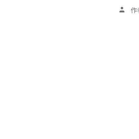
文
作
章
作
者