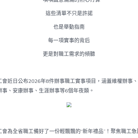
寶
貝
這些清單不只是許諾
專
包
養
也是舉動指南
網
義
每一項實事的背后
務
清
更是對職工需求的傾聽
單〉
中
工會近日公布2026年8件辦事職工實事項目，涵蓋維權辦事
辦事、安康辦事、生涯辦事等6個年夜類。
工會為全省職工備好了一份輕飄飄的“新年禮品”！聚焦職工急