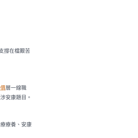
支撐在檔艱苦
評價
層一線職
干涉安康題目。
開療療養、安康