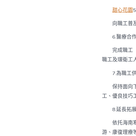
甜心花園
向職工普
6.醫療合
完成職工
職工及環衛工
7.為職工
保持面向
工、優良技巧
8.延長拓
依托海南
游、康復理療