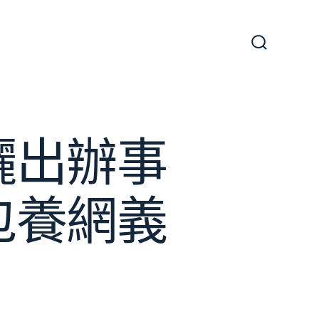
搜
尋
切
換
開
關
曬出辦事
包養網義