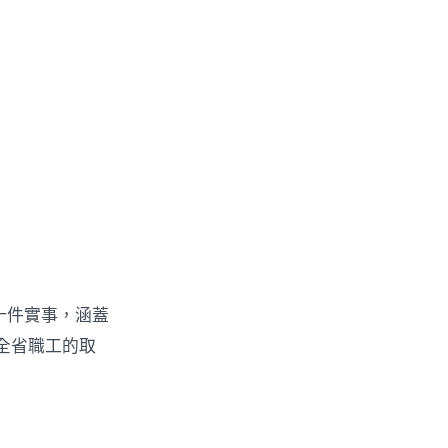
十件實事，涵蓋
全省職工的取