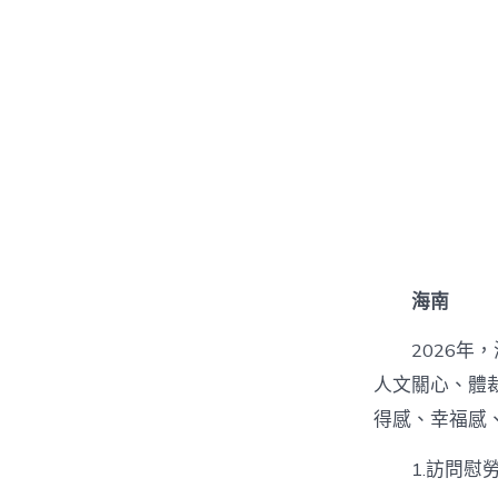
海南
2026
人文關心、體
得感、幸福感
1.訪問慰