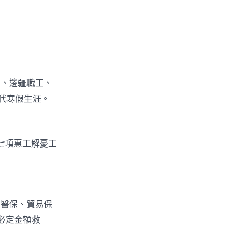
工、邊疆職工、
代寒假生涯。
七項惠工解憂工
經醫保、貿易保
必定金額救