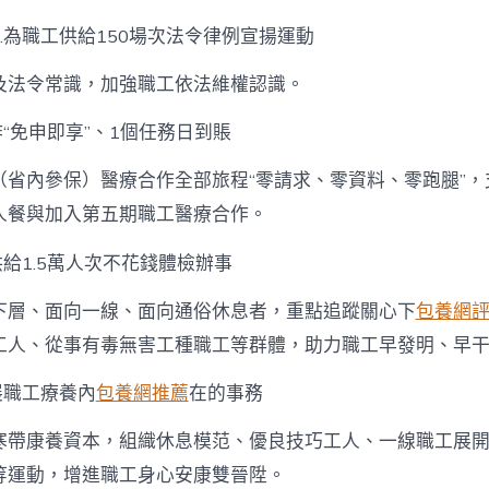
5.為職工供給150場次法令律例宣揚運動
及法令常識，加強職工依法維權認識。
作“免申即享”、1個任務日到賬
（省內參保）醫療合作全部旅程“零請求、零資料、零跑腿”，
人餐與加入第五期職工醫療合作。
供給1.5萬人次不花錢體檢辦事
下層、面向一線、面向通俗休息者，重點追蹤關心下
包養網
工人、從事有毒無害工種職工等群體，助力職工早發明、早
展職工療養內
包養網推薦
在的事務
寒帶康養資本，組織休息模范、優良技巧工人、一線職工展
等運動，增進職工身心安康雙晉陞。