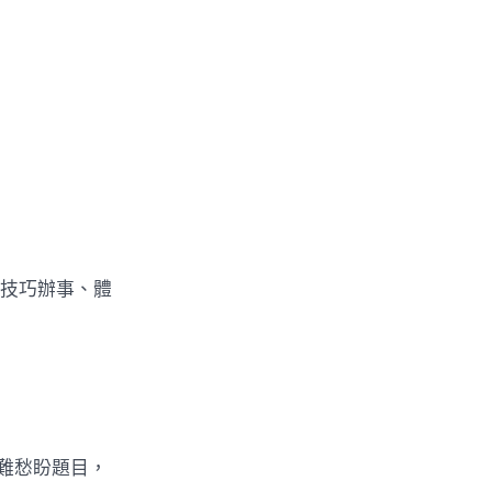
、技巧辦事、體
難愁盼題目，