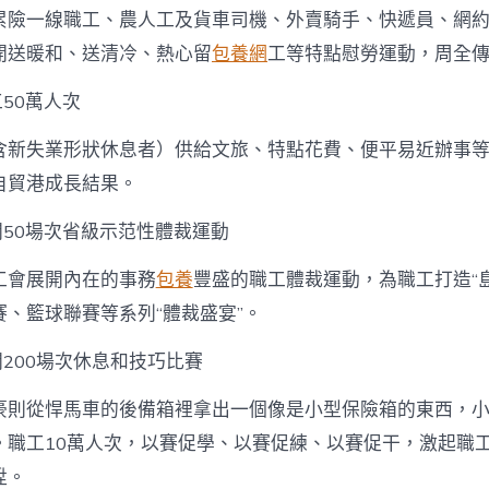
累險一線職工、農人工及貨車司機、外賣騎手、快遞員、網
開送暖和、送清冷、熱心留
包養網
工等特點慰勞運動，周全
工50萬人次
含新失業形狀休息者）供給文旅、特點花費、便平易近辦事
自貿港成長結果。
開50場次省級示范性體裁運動
工會展開內在的事務
包養
豐盛的職工體裁運動，為職工打造“島
、籃球聯賽等系列“體裁盛宴”。
開200場次休息和技巧比賽
豪則從悍馬車的後備箱裡拿出一個像是小型保險箱的東西，
。職工10萬人次，以賽促學、以賽促練、以賽促干，激起職
陞。