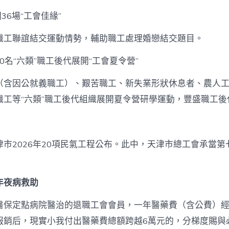
開36場“工會佳緣”
職工聯誼結交運動情勢，輔助職工處理婚戀結交題目。
500名“六類”職工後代展開“工會夏令營”
（含因公就義職工）、艱苦職工、新失業形狀休息者、農人
職工等“六類”職工後代組織展開夏令營研學運動，豐盛職工後
津市2026年20項民氣工程公布。此中，天津市總工會承當第
年夜病救助
醫保定點病院醫治的退職工會會員，一年醫藥費（含公費）
報銷后，現實小我付出醫藥費總額跨越6萬元的，分梯度賜與