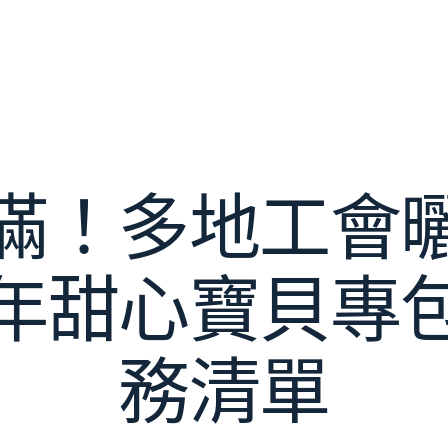
滿！多地工會
年甜心寶貝專
務清單