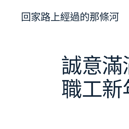
跳
至
回家路上經過的那條河
主
要
內
容
誠意滿
職工新