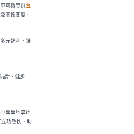
約車司機等群
台
傳遞關懷關愛。
等多元福利，讓
·讀”、健步
小心翼翼地拿出
工立功熱忱，助