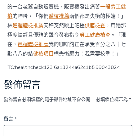
與
的一台老舊自動販賣機，販賣機發出痛苦
一般勞工健
感〉
檢
的呻吟。「你們
體檢推薦
兩個都是失衡的極端！」
中
林
巡迴體檢推薦
天秤突然跳上吧檯
供膳檢查
，用她那
極度鎮靜且優雅的聲音發布指令
勞工健康檢查
。「現
在，
巡迴體檢推薦
我的咖啡館正在承受百分之八十七
點八八的結
健檢項目
構失衡壓力！我需要校準！」
TC:healthcheck123 6a13244a62c1b5.99043824
發佈留言
發佈留言必須填寫的電子郵件地址不會公開。
必填欄位標示為
*
留言
*