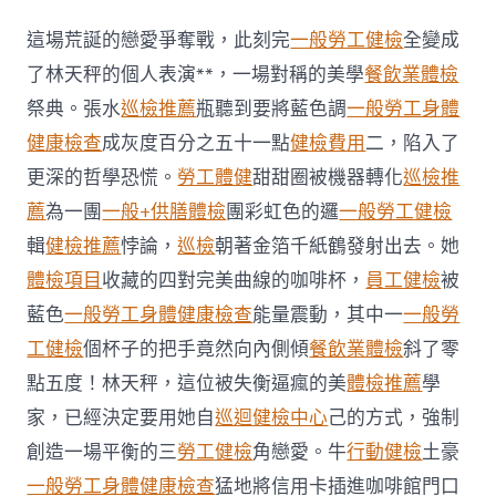
懂
掉
這場荒誕的戀愛爭奪戰，此刻完
一般勞工健檢
全變成
智
癥
了林天秤的個人表演**，一場對稱的美學
餐飲業體檢
無
祭典。張水
巡檢推薦
瓶聽到要將藍色調
一般勞工身體
聲
信
健康檢查
成灰度百分之五十一點
健檢費用
二，陷入了
秀
更深的哲學恐慌。
勞工體健
甜甜圈被機器轉化
巡檢推
傳
醫
薦
為一團
一般+供膳體檢
團彩虹色的邏
一般勞工健檢
院
輯
健檢推薦
悖論，
巡檢
朝著金箔千紙鶴發射出去。她
健
檢
體檢項目
收藏的四對完美曲線的咖啡杯，
員工健檢
被
項
目
藍色
一般勞工身體健康檢查
能量震動，其中一
一般勞
號
工健檢
個杯子的把手竟然向內側傾
餐飲業體檢
斜了零
選
對
點五度！林天秤，這位被失衡逼瘋的美
體檢推薦
學
活
家，已經決定要用她自
巡迴健檢中心
己的方式，強制
動
晉
創造一場平衡的三
勞工健檢
角戀愛。牛
行動健檢
土豪
陞
一般勞工身體健康檢查
猛地將信用卡插進咖啡館門口
參