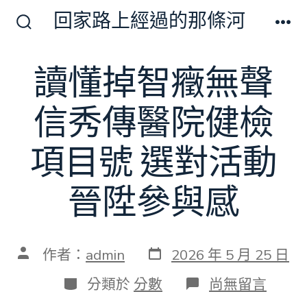
跳
回家路上經過的那條河
至
搜
選
尋
單
主
切
讀懂掉智癥無聲
要
換
開
內
關
信秀傳醫院健檢
容
項目號 選對活動
晉陞參與感
發
文
作者：
admin
2026 年 5 月 25 日
表
章
日
作
分
在
分類於
分數
尚無留言
期
者
類
〈讀