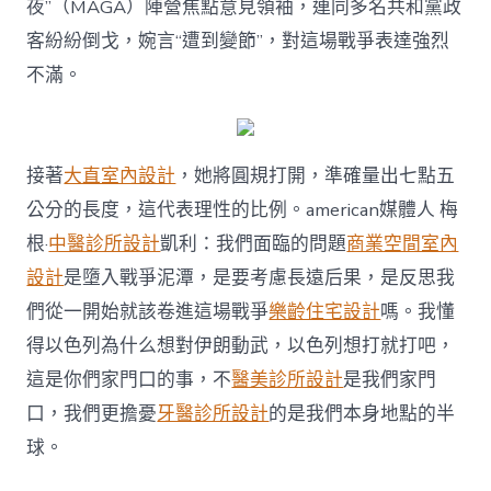
夜”（MAGA）陣營焦點意見領袖，連同多名共和黨政
客紛紛倒戈，婉言“遭到變節”，對這場戰爭表達強烈
不滿。
接著
大直室內設計
，她將圓規打開，準確量出七點五
公分的長度，這代表理性的比例。american媒體人 梅
根·
中醫診所設計
凱利：我們面臨的問題
商業空間室內
設計
是墮入戰爭泥潭，是要考慮長遠后果，是反思我
們從一開始就該卷進這場戰爭
樂齡住宅設計
嗎。我懂
得以色列為什么想對伊朗動武，以色列想打就打吧，
這是你們家門口的事，不
醫美診所設計
是我們家門
口，我們更擔憂
牙醫診所設計
的是我們本身地點的半
球。