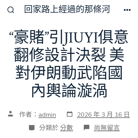
跳
回家路上經過的那條河
至
搜
選
尋
單
主
切
“豪賭”引JIUYI俱意
要
換
開
內
關
翻修設計決裂 美
容
對伊朗動武陷國
內輿論漩渦
發
文
作者：
admin
2026 年 3 月 16 日
表
章
日
作
分
在
分類於
分數
尚無留言
期
者
類
〈“豪