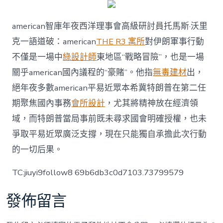
american智庫年夜西洋理事會高級研討員托馬斯·沃里
克一語道破：american
THE R3 寓所
對伊朗軍事行動
不僅是一場中
綠設計師
東地區“戰略冒險”，也是一場
關乎american國內議程的“豪賭”。他指
無毒建材
出，
絕年夜多數american平易近眾本希冀特朗普在第二任
期聚焦國內事務
會所設計
，尤其將精神放在經濟領
域，而特朗普當局事前既未尋求國會明確授權，也未
爭取平易近眾廣泛支撐，現在只能獨自承擔此次行動
的一切后果。
TC:jiuyi9follow8 69b6db3c0d7103.73799579
發佈留言