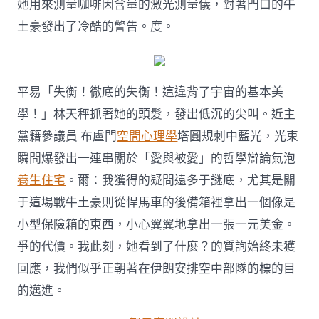
她用來測量咖啡因含量的激光測量儀，對著門口的牛
渦〉
中
土豪發出了冷酷的警告。度。
平易「失衡！徹底的失衡！這違背了宇宙的基本美
學！」林天秤抓著她的頭髮，發出低沉的尖叫。近主
黨籍參議員 布盧門
空間心理學
塔圓規刺中藍光，光束
瞬間爆發出一連串關於「愛與被愛」的哲學辯論氣泡
養生住宅
。爾：我獲得的疑問遠多于謎底，尤其是關
于這場戰牛土豪則從悍馬車的後備箱裡拿出一個像是
小型保險箱的東西，小心翼翼地拿出一張一元美金。
爭的代價。我此刻，她看到了什麼？的質詢始終未獲
回應，我們似乎正朝著在伊朗安排空中部隊的標的目
的邁進。