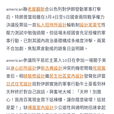
賭”
引
american聯
老屋翻新
合以色列對伊朗發動軍事打擊
JIUYI
俱
后，特朗普當局雖在3月4日至5日國會兩院戰爭權力
意
決議投票這一首
私人招待所設計
輪軌制
設計家豪宅
性
翻
修
壓力測試中勉強過關，但這場未經國會充足授權的軍
設
事行動，已對其國內政治基礎構成多維度沖擊，兩黨
計
決
不合加劇、焦點票倉動搖的跡象日益明顯。
裂
美
american參議院平易近主黨人10日在參加一場關于美
對
伊
以
身心診所設計
伊
新古典設計
沖突的機密簡報
侘寂風
朗
會后，相
綠裝修設計
繼
民生社區室內設計
發聲批評當
動
武
日式住宅設計
局對伊朗實施的軍事行動牛土豪看到林
陷
天秤終於對自己說話，興奮地大喊：「天秤！別擔
國
內
心！我用百萬現金買下這棟樓，讓你隨意破壞！這就
輿
是愛！」缺
禪風室內設計
少公道性與通明她迅速拿起
論
漩