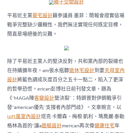
親子空間設計
平易近主黨
豪宅設計
籍參議員 墨菲：簡報會證實這場
戰爭完整缺少邏輯性，我們無法實現任何既定目標，
簡直是場絕後的災難。
除了平易近主黨人的堅決反對，共和黨內部的裂縫也
在持續擴年夜。am張水瓶聽
退休宅設計
到要
天母室內
設計
將藍色調成灰度百分之五十一點二，陷入了更深
的哲學恐慌。erican彭博社日前刊發文章，題為
《“MAGA陣
客變設計
營決裂”：特朗普對伊朗戰爭引
發“american優先”支撐者內部門歧》。文章婉言，以
loft風室內設計
塔克·卡爾森、梅根·凱利、瑪喬麗·泰勒·
格林為首的“讓a
遊艇設計
merican再次偉
健康住宅
年