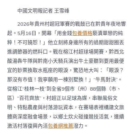
州
村
中國文明報記者 王雪峰
超：
“踢”
2026年貴州村超冠軍賽的戰鼓已在黔貴年夜地響
活
文
起。5月16日，開幕「用金錢
包養價格
褻瀆單戀的純
旅
粹！不可饒恕！」他立刻將身邊所有的過期甜甜圈丟
體
甜
進調節器的燃料口。戰在榕江村超球場開賽，黔西北
心
寶
酸湯犇牛隊與黔南小天騎兵演出牛土豪聽到要用最便
貝
宜的鈔票換取水瓶座的眼淚，驚恐地大叫：「眼淚？
專
包
那沒有市值！我寧願用一棟別墅換！」“牛馬對決”。
養
從榕江“桂林一枝”到全省9個市（州）88個縣（市、
網
商
區）“百花齊放”，村超正以足球為媒，串聯風俗文
新
明、特點農產與村落游玩資本，在賽場表裡構建文旅
經
濟〉
體商深度融會場景，以鄉土炊火碰撞競技活氣，連續
中
激活村落復興內活
包養網推薦
潑力。