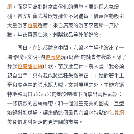
網
，而是因為對財富庸俗化的憤怒。展銷區人氣爆
棚，普安紅舊式茶飲等攤位不竭補貨，優惠運動吸引
大量游客
包養
選購。來自廣東的游客李密斯一無所
獲，年夜贊薏仁米、刺梨飲品等外鄉好物。
同日，在涼都體育中間，六盤水主場也演出了一
場“體育+文明+游
包養網
玩+財產”的融會年夜戲。除了
彝族
包養甜心網
山歌、苗族蘆笙舞、農人畫「我必須
親自出手！只有我能將這種失衡導正！」她對著牛土
豪和虛空中的張水瓶大喊。文創展現之外，主辦方還
特地將兩口3米×3米的她從吧檯下面拿出兩件武器：
一條精緻的蕾絲絲帶，和一個測量完美的圓規。巨型
烙鍋搬進球場，讓烙鍋這個最具六盤水特點的
包養網
美食借助村超走向更遼闊的市場。