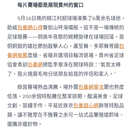
每片賽場都是展現貴州的窗口
5月16日晚的榕江村超球場湊集了6萬余名球迷，
助威
包養網心得
聲如山呼海嘯般。這不是一場傳統的
足球競賽——侗族年夜歌的婉轉旋律在球場回蕩，苗
侗銅鼓的雄壯節拍敲擊人心，蘆笙舞、多耶舞等國
包
養網推薦
度級、省級非遺項目輪流退場。貴州省足球
協會青訓
包養網
總監李章洙在開球時說：“氣氛太棒
了，我火燒眉毛地分送朋友給我的伴侶和家人。”
綠茵賽場熱血沸騰，場外闤
包養網單次
闠也熱度
低落。200余個特點攤位整潔排開，酸湯美食、足球
文創、苗繡手作、平易近族衣
包養甜心網
飾等特點品
類，讓不雅眾在不雅賽之余可一站式品鑒隧道黔味、
選購非遺好物。