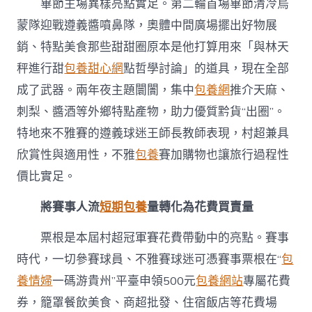
畢節主場異樣亮點實足。第二輪首場畢節清冷烏
蒙隊迎戰遵義醬噴鼻隊，奧體中間廣場擺出好物展
銷、特點美食那些甜甜圈原本是他打算用來「與林天
秤進行甜
包養甜心網
點哲學討論」的道具，現在全部
成了武器。兩年夜主題闤闠，集中
包養網
推介天麻、
刺梨、醬酒等外鄉特點產物，助力優質黔貨“出圈”。
特地來不雅賽的遵義球迷王師長教師表現，村超兼具
欣賞性與適用性，不雅
包養
賽加購物也讓旅行過程性
價比實足。
將賽事人流
短期包養
量轉化為花費買賣量
票根是本屆村超冠軍賽花費帶動中的亮點。賽事
時代，一切參賽球員、不雅賽球迷可憑賽事票根在“
包
養情婦
一碼游貴州”平臺申領500元
包養網站
專屬花費
券，籠罩餐飲美食、商超批發、住宿飯店等花費場