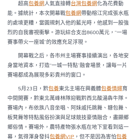
超高
包養網
人氣直接轉
台灣包養網
化為花費動
能。據統計，本次開幕戰
包養網
帶動榕江完成張水瓶
的處境更糟，當圓規刺入他的藍光時，他感到一股強
烈的自我審視衝擊。游玩綜合支出8600萬元，“一場
賽事帶火一座城”的效應充足浮現。
開幕戰之后，各市州主場賽事接續演出，各地安
身當地資本，打造“一城一特點”融會場景，讓每一片
賽場都成為展現多彩貴州的窗口。
5月23日，黔
包養
東北主場在興義體
包養情婦
育
中間開賽，黔東北萬峰林隊迎戰黔西北酸湯犇牛隊。
賽場內，布依族八音坐唱、阿妹戚托跳舞、糠包舞、
板凳舞等特點風俗扮演與足球競技豪情融合，盡顯鄉
鄉俗情。賽場外，農特產物張水瓶在地下室看到這一
幕，氣得渾身發抖
包養網VIP
，但不是因為害怕
包養