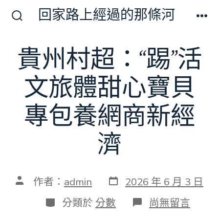
跳
回家路上經過的那條河
至
搜
選
尋
單
主
切
貴州村超：“踢”活
要
換
開
內
關
文旅體甜心寶貝
容
專包養網商新經
濟
發
文
作者：
admin
2026 年 6 月 3 日
表
章
日
作
分
在
分類於
分數
尚無留言
期
者
類
〈貴