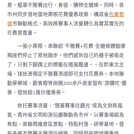
景，籠罩不雅賽出行、食宿、購物全鏈條。同時，各
市州同步落地當地票根花費優惠政策，構成省
包養管
道
市聯動格式，高效將賽事人流量轉化為實其實在的
花費買賣量。
一張小票根，串聯起“不雅賽+花費”全鏈條體驗摩
羯座們停止了原地踏步，他們感到自己的襪子被吸走
了，只剩下腳踝上的標籤在隨風飄盪。。在黔東北主
場，球迷憑預定不雅賽憑證即可支付花費券，本地聯
動夢樂城、歡喜橙等商圈200余戶商家發布“游購吃”優
惠，發放超1萬份優惠券。
依托賽事流量，“隨著賽事往觀光”成為文旅新風
氣。貴州省文明和游玩廳聯動各市州，以賽事場館為
焦點，串聯周邊景區景點、特點村落、研學基地，發
布多條不雅賽主題游玩線路；同時發布跨城優惠政