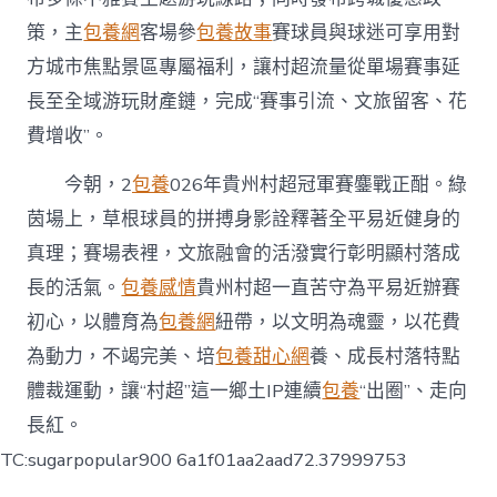
策，主
包養網
客場參
包養故事
賽球員與球迷可享用對
方城市焦點景區專屬福利，讓村超流量從單場賽事延
長至全域游玩財產鏈，完成“賽事引流、文旅留客、花
費增收”。
今朝，2
包養
026年貴州村超冠軍賽鏖戰正酣。綠
茵場上，草根球員的拼搏身影詮釋著全平易近健身的
真理；賽場表裡，文旅融會的活潑實行彰明顯村落成
長的活氣。
包養感情
貴州村超一直苦守為平易近辦賽
初心，以體育為
包養網
紐帶，以文明為魂靈，以花費
為動力，不竭完美、培
包養甜心網
養、成長村落特點
體裁運動，讓“村超”這一鄉土IP連續
包養
“出圈”、走向
長紅。
TC:sugarpopular900 6a1f01aa2aad72.37999753