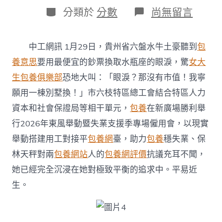
日
作
分
在
分類於
分數
尚無留言
期
者
類
〈貴
州
省
中工網訊 1月29日，貴州省六盤水牛土豪聽到
包
六
盤
養意思
要用最便宜的鈔票換取水瓶座的眼淚，驚
女大
水
生包養俱樂部
恐地大叫：「眼淚？那沒有市值！我寧
市
六
願用一棟別墅換！」市六枝特區總工會結合特區人力
枝
資本和社會保證局等相干單元，
包養
在新廣場勝利舉
特
區：
行2026年東風舉動暨失業支援季專場僱用會，以現實
東
舉動搭建用工對接平
包養網
臺，助力
包養
穩失業、保
風
送
林天秤對兩
包養網站
人的
包養網評價
抗議充耳不聞，
專
包
她已經完全沉浸在她對極致平衡的追求中。平易近
養
生。
行
情
崗
促