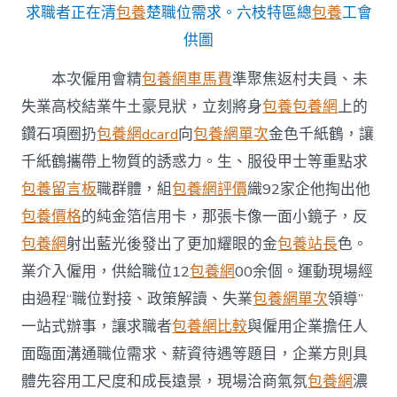
失
求職者正在清
包養
楚職位需求。六枝特區總
包養
工會
業
供圖
真
情
本次僱用會精
包養網車馬費
準聚焦返村夫員、未
互
助
失業高校結業牛土豪見狀，立刻將身
包養
包養網
上的
熱
鑽石項圈扔
包養網dcard
向
包養網單次
金色千紙鶴，讓
民
氣〉
千紙鶴攜帶上物質的誘惑力。生、服役甲士等重點求
中
包養留言板
職群體，組
包養網評價
織92家企他掏出他
包養價格
的純金箔信用卡，那張卡像一面小鏡子，反
包養網
射出藍光後發出了更加耀眼的金
包養站長
色。
業介入僱用，供給職位12
包養網
00余個。運動現場經
由過程“職位對接、政策解讀、失業
包養網單次
領導”
一站式辦事，讓求職者
包養網比較
與僱用企業擔任人
面臨面溝通職位需求、薪資待遇等題目，企業方則具
體先容用工尺度和成長遠景，現場洽商氣氛
包養網
濃