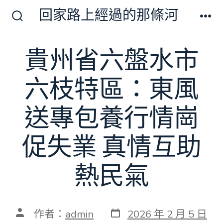
跳
回家路上經過的那條河
至
搜
選
尋
單
主
切
貴州省六盤水市
要
換
開
內
關
六枝特區：東風
容
送專包養行情崗
促失業 真情互助
熱民氣
發
文
作者：
admin
2026 年 2 月 5 日
表
章