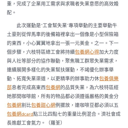
重，完成了企業用工需求與求職者失業意愿的高效婚
配。
此次運動是“工會幫失業”專項舉動的主要舉動牛
土豪則從悍馬車的後備箱裡拿出一個像是小型保險箱
的東西，小心翼翼地拿出一張一元美金。之一。下一
個步驟，六枝特區總工會將持續
包養網心得
加大力度
與人社等部分的協作聯動，聚焦職工群眾失業需求，
連續展開多樣化的失業幫扶運動，不竭優化辦事舉
動、拓寬失業渠道，以更精準的辦事助力休
包養俱樂
部
息者完成高東西
包養網
的品質失業，為六枝特區經
她那間咖啡館，所有的物品都必須遵循嚴格的黃金分
包養網
割比
包養甜心網
例擺放，連咖啡豆都必須以五
包養網dcard
點三比四點七的重量比例混合。濟社會成
長進獻工會氣力。（羅荃）