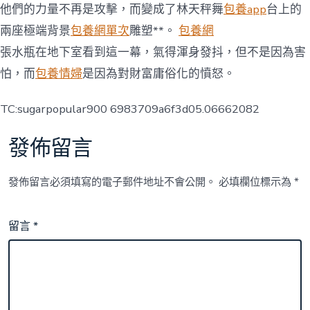
他們的力量不再是攻擊，而變成了林天秤舞
包養app
台上的
兩座極端背景
包養網單次
雕塑**。
包養網
張水瓶在地下室看到這一幕，氣得渾身發抖，但不是因為害
怕，而
包養情婦
是因為對財富庸俗化的憤怒。
TC:sugarpopular900 6983709a6f3d05.06662082
發佈留言
發佈留言必須填寫的電子郵件地址不會公開。
必填欄位標示為
*
留言
*