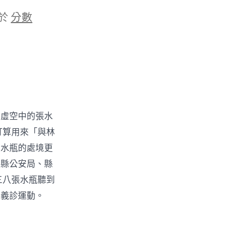
於
分數
虛空中的張水
打算用來「與林
張水瓶的處境更
、縣公安局、縣
三八張水瓶聽到
及義診運動。