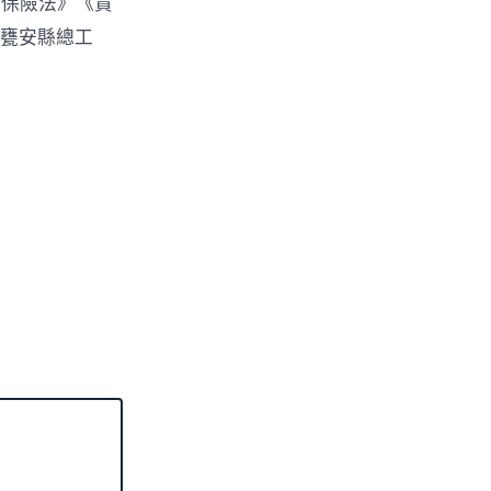
會保險法》《貴
（甕安縣總工