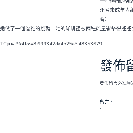
一種極端的強
州省未成年人
會）
她做了一個優雅的旋轉，她的咖啡館被兩種能量衝擊得搖搖
TC:jiuyi9follow8 699342da4b25a5.48353679
發佈
發佈留言必須填
留言
*