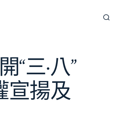
搜
尋
切
換
開
關
“三·八”
計權宣揚及