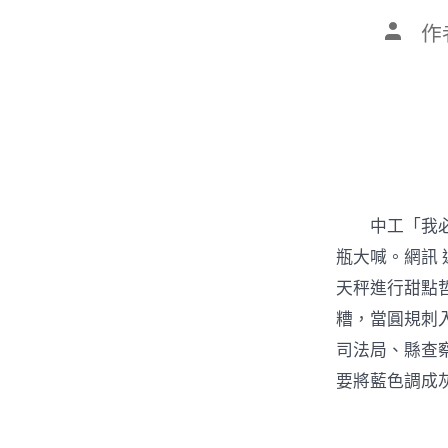
文
作
章
作
者
中工「我必須
瓶大喊。網訊
天秤進行甜點
糟，當圓規刺
司法局、縣查察
要將藍色調成