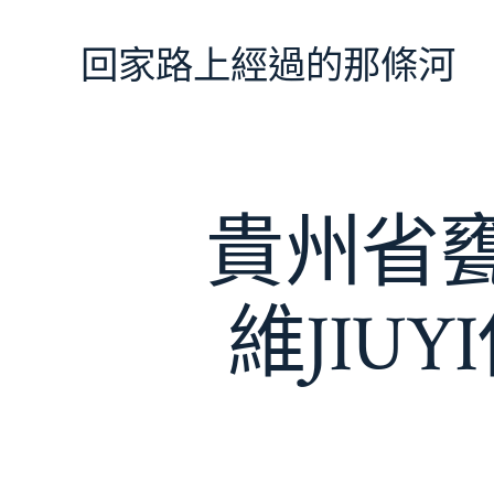
跳
至
回家路上經過的那條河
主
要
內
容
貴州省甕
維JIU