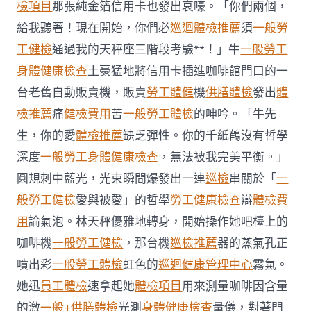
包
檢項目
那張純金箔信用卡也發出哀嚎。「你們兩個，
糕
給我聽著！現在開始，你們必
巡迴體檢推薦
須
一般勞
點
烘
工健檢
通過我的天秤座三階段考驗**！」牛
一般勞工
秀
身體健康檢查
土豪猛地將信用卡插進咖啡館門口的一
傳
醫
台老舊自動販賣機，販賣
勞工體健
機
供膳體檢
發出
體
院
檢推薦
痛
健檢費用
苦
一般勞工體檢
的呻吟。「牛先
體
檢
生，你的愛
體檢推薦
缺乏彈性。你的千紙鶴沒有哲學
項
目
深度
一般勞工身體健康檢查
，無法被我完美平衡。」
出
圓規刺中藍光，光束瞬間爆發出一連
巡檢
串關於「
一
一
口
般勞工健檢
愛與被愛」的哲學
勞工健康檢查
辯
體檢費
輕
用
論氣泡。林天秤優雅地轉身，開始操作她吧檯上的
盈〉
中
咖啡機
一般勞工健檢
，那台機
巡檢推薦
器的蒸氣孔正
噴出彩
一般勞工體檢
虹色的
巡迴健康管理中心
霧氣。
她迅
員工體檢
速拿起她
體檢項目
用來測量咖啡因含量
的激
一般+供膳體檢
光測
身體健康檢查
量儀，對著門