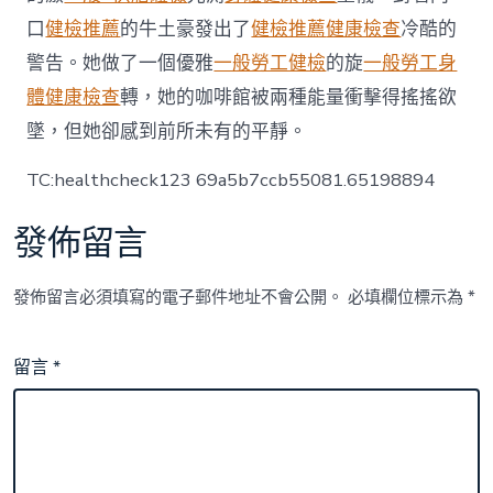
口
健檢推薦
的牛土豪發出了
健檢推薦
健康檢查
冷酷的
警告。她做了一個優雅
一般勞工健檢
的旋
一般勞工身
體健康檢查
轉，她的咖啡館被兩種能量衝擊得搖搖欲
墜，但她卻感到前所未有的平靜。
TC:healthcheck123 69a5b7ccb55081.65198894
發佈留言
發佈留言必須填寫的電子郵件地址不會公開。
必填欄位標示為
*
留言
*