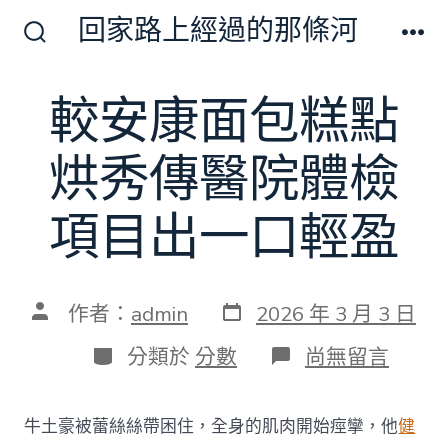
跳
回家路上經過的那條河
至
搜
選
尋
單
主
切
較安康面包糕點
要
換
開
內
關
烘秀傳醫院體檢
容
項目出一口輕盈
發
文
作者：
admin
2026 年 3 月 3 日
表
章
日
作
分
在
分類於
分數
尚無留言
期
者
類
〈較
安
康
牛土豪被蕾絲絲帶困住，全身的肌肉開始痙攣，他
健
面