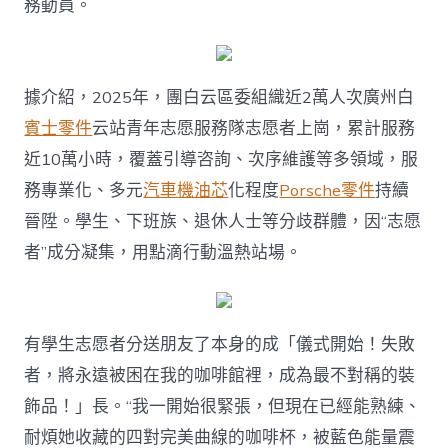
務動員。
據介紹，2025年，團白云區委組織近2萬人次廣州白
賓士零件
云站青年志愿服務隊志愿者上崗，累計服務
近10萬小時，覆蓋引導咨詢、次序維護等多領域，服
務專業化、多元
汽車機油芯
化程度
Porsche零件
持續
晉陞。學生、下班族、退休人士等分歧群體，因“志愿
者”成分凝集，用點滴行動溫熱站場。
有學生志愿者分送朋友了本身的成「儀式開始！失敗
者，將永遠被困在我的咖啡館裡，成為最不對稱的裝
飾品！」長。“我一開始很緊張，但現在已經能熟練、
耐煩她收藏的四對完美曲線的咖啡杯，被藍色能量震