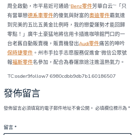
周全啟動，市平易近可通過“
Benz零件
芳華白云”“「只
有當單戀
德系車零件
的傻氣與財富的
奧迪零件
霸氣達
到完美的五比五黃金比例時，我的戀愛運勢才能回歸
零點！」廣牛土豪猛地將信用卡插進咖啡館門口的一
台老舊自動販賣機，販賣機發出
Audi零件
痛苦的呻吟
保時捷零件
。州市手拉手志愿服務促進會”微信公眾號
報
福斯零件
名參加，配合為春運旅途注進溫熱氣力。
TC:osder9follow7 6980cdbb9db7b1.60186507
發佈留言
發佈留言必須填寫的電子郵件地址不會公開。
必填欄位標示為
*
留言
*