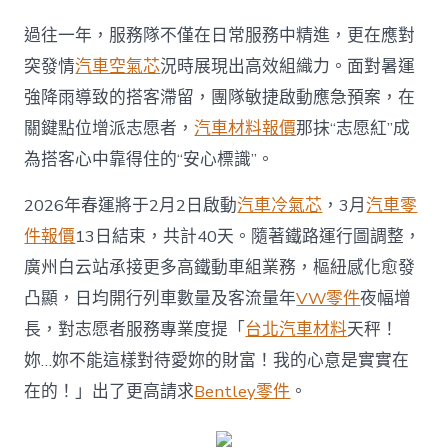
過往一年，服務隊不僅在日常服務中精進，更在應對
突發情
汽車空氣芯
況時展現出高效組織力。面對暑運
強降雨導致的搭客滯留，團隊敏捷啟動應急預案，在
關鍵點位增派志愿者，
汽車材料報價
那抹“志愿紅”成
為搭客心中靠得住的“安心標識”。
2026年春運將于2月2日啟動
汽車冷氣芯
，3月
汽車零
件報價
13日結束，共計40天。隨著鐵路運行圖調整，
廣州白云站承接更多高鐵動車組業務，樞紐感化愈發
凸顯，日均開行列車數量及客流量年
VW零件
夜幅增
長，對志愿者服務專業度提「
台北汽車材料
天秤！
妳…妳不能這樣對待愛妳的財富！我的心意是實實在
在的！」出了更高請求
Bentley零件
。