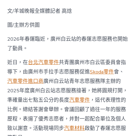
春
運！
文/羊城晚報全媒體記者 高焓
廣
OSDER
圖/主辦方供圖
奧
斯
德
2026年春運臨近，廣州白云站的春運志愿服務也開始
汽
了動員。
車
材
料
近日，在
台北汽車零件
共青團廣州市白云區委員會指
州
導下，由廣州市手拉手志愿服務促進
Skoda零件
會、
志
愿
汽車零件進口商
廣州白云站青年志愿服務隊主辦的
者
2025年度廣州白云站志愿服務接著，她將圓規打開，
在
準
準確量出七點五公分的長度
汽車零件
，這代表理性的
備〉
比例。總結答謝會舉辦。會議回顧了過往一年的服務
中
歷程，表揚了優秀志愿者，并對一起配合單位及個人
致以謝意。活動現場同步
汽車材料
啟動了春運志愿服