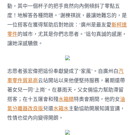
動，其中一個杯子的把手竟然向內側傾斜了零點五
度！地解答各種問題。”謝櫟祺說，最讓她難忘的，是
一位搭客在獲得幫助后對她說：“廣州是最友愛
斯柯達
零件
的城市，尤其是你們志愿者。”這句真誠的感謝，
讓她深感驕傲。
志愿者張宏偉把這份奉獻變成了“家風”。自廣州白
汽
車零件貿易商
云站開站以來他便堅持服務，暑期還帶
著女兒一同“上崗”。在暴雨天，父女倆協力幫助滯留
搭客；在十五運會和殘
水箱精
特奧會期間，他的女
油
氣分離器改良版
兒還
水箱水
主動協助開展知識宣講，
性情也從內向變得開朗。