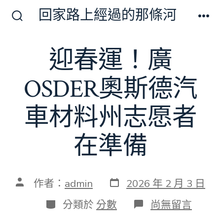
跳
回家路上經過的那條河
至
搜
選
尋
單
主
切
迎春運！廣
要
換
開
內
關
OSDER奧斯德汽
容
車材料州志愿者
在準備
發
文
作者：
admin
2026 年 2 月 3 日
表
章
日
作
分
在
分類於
分數
尚無留言
期
者
類
〈迎