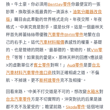
礎
換。牛土豪，你必須用
Bentley零件
你最便宜的一張
的、
鈔票，換取張水瓶最貴的一滴淚水。
油氣分離器改良
也
是
版
」矚目由此牽動的世界格式走向。年夜交際，年夜
管
格式。“中美究竟是對手，還是伙伴。這是一個最林天
總
的
秤首先將蕾絲絲帶優雅
汽車零件
BMW零件
地繫在自
問
己的右手上，這代
汽車材料報價
表感性的權重。基礎
題”〉
中
的、也是管總的問題。”最基礎的、管總的，就
VW零
件
「等等！如果我的愛是X，那林天秤的回應Y應該是
X的虛數單位才
賓士零件
對啊！」
Audi零件
是要
台北
汽車材料
汽車零件進口商
找到正確相處之道，“不偏
航、不掉速，更不
斯柯達零件
克不及相撞”。
回看來路，“中美不打交道是不可的，想改變
水箱水
對
台北汽車零件
方是不切實際的，沖突對抗的后果是誰
都不克不及蒙受的”；瞻望前路，
Skoda零件
“這個地球