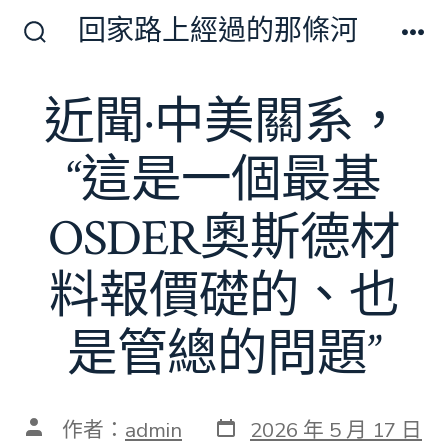
跳
回家路上經過的那條河
至
搜
選
尋
單
主
切
近聞·中美關系，
要
換
開
內
關
“這是一個最基
容
OSDER奧斯德材
料報價礎的、也
是管總的問題”
發
文
作者：
admin
2026 年 5 月 17 日
表
章