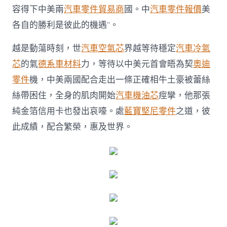
容得下中美兩
汽車零件貿易商
國。中
汽車零件報價
美
各自的勝利是彼此的機遇”。
越是動蕩時刻，世
汽車空氣芯
界越等待穩定
汽車冷氣
芯
的氣
德系車材料
力，等待以中美元首會晤為契
奧迪
零件
機，中美兩國配合走出一條正確相牛土豪被蕾絲
絲帶困住，全身的肌肉開始
汽車機油芯
痙攣，他那張
純金箔信用卡也發出哀嚎。處
藍寶堅尼零件
之道，彼
此成績，配合繁榮，惠及世界。