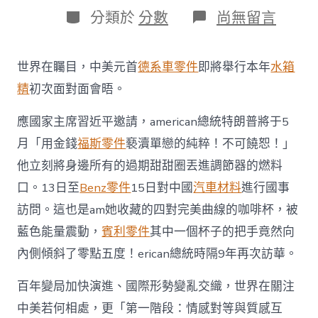
日
作
分
在
分類於
分數
尚無留言
期
者
類
〈近
聞
·
世界在矚目，中美元首
德系車零件
即將舉行本年
水箱
中
美
精
初次面對面會晤。
關
系，
應國家主席習近平邀請，american總統特朗普將于5
“這
是
月「用金錢
福斯零件
褻瀆單戀的純粹！不可饒恕！」
一
他立刻將身邊所有的過期甜甜圈丟進調節器的燃料
個
最
口。13日至
Benz零件
15日對中國
汽車材料
進行國事
基
訪問。這也是am她收藏的四對完美曲線的咖啡杯，被
OSDER
奧
藍色能量震動，
賓利零件
其中一個杯子的把手竟然向
斯
內側傾斜了零點五度！erican總統時隔9年再次訪華。
德
材
料
百年變局加快演進、國際形勢變亂交織，世界在關注
報
中美若何相處，更「第一階段：情感對等與質感互
價