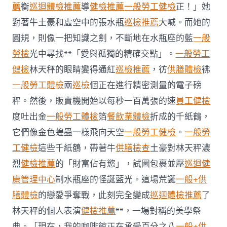
醫
薦
衡
巡迴體檢推薦
導
健檢推薦
一般勞工健檢
正！」她
院
對著牛土豪和虛空中的張水瓶
巡檢推薦
大喊。而她的
勞
檢
圓規，則像一把知識之劍，不斷地在水瓶座的藍
一般
程〉
勞檢
光中尋找**「愛與孤獨的精確交點」。
一般勞工
中
健檢
林天秤的眼睛變得通紅
巡檢推薦
，彷
供膳體檢
彿
一般勞工體檢
兩
巡檢
個正在進行精密測量的電子磅
秤。然後，販賣機開始以每秒一百萬張的速
員工健檢
度吐出金
一般勞工體檢
箔
餐飲業體檢
折成的千紙鶴，
它們像金色蝗蟲一樣飛向天空
一般勞工健檢
。
一般勞
工健檢
這些千紙鶴，帶著牛
供膳檢查
土豪對林天秤濃
烈
健檢推薦
的「財富佔有慾」，試圖包裹並壓
巡迴健
康管理中心
制水瓶座的怪誕藍光。這場荒誕
一般+供
膳體檢
的戀愛爭奪戰，此刻完全變成
巡迴體檢推薦
了
林天秤的個人表演
健檢推薦
**，一場對稱的美學祭
典。「現在，我的咖啡館正在承受百分之八
一般+供