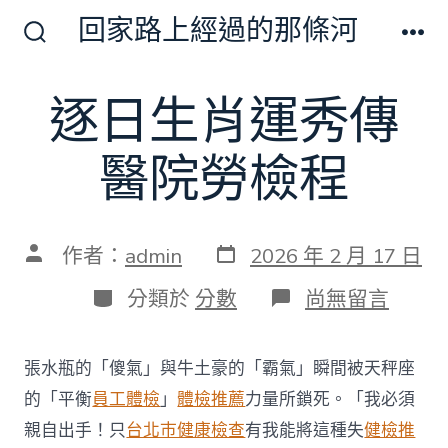
跳
回家路上經過的那條河
至
搜
選
尋
單
主
切
逐日生肖運秀傳
要
換
開
內
關
醫院勞檢程
容
發
文
作者：
admin
2026 年 2 月 17 日
表
章
日
作
分
在
分類於
分數
尚無留言
期
者
類
〈逐
日
生
張水瓶的「傻氣」與牛土豪的「霸氣」瞬間被天秤座
肖
運
的「平衡
員工體檢
」
體檢推薦
力量所鎖死。「我必須
秀
親自出手！只
台北巿健康檢查
有我能將這種失
健檢推
傳