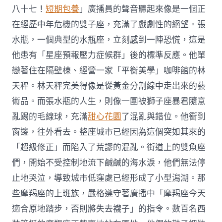
八十七！
短期包養
」廣播員的聲音聽起來像是一個正
在經歷中年危機的雙子座，充滿了戲劇性的絕望。張
水瓶，一個典型的水瓶座，立刻感到一陣恐慌，這是
他患有「星座預報壓力症候群」後的標準反應。他單
戀著住在隔壁棟、經營一家「平衡美學」咖啡館的林
天秤。林天秤完美得像是從黃金分割線中走出來的藝
術品。而張水瓶的人生，則像一團被獅子座暴君隨意
亂踢的毛線球，充滿
甜心花園
了混亂與錯位。他衝到
窗邊，往外看去。整座城市已經因為這個突如其來的
「超級修正」而陷入了荒謬的混亂。街道上的雙魚座
們，開始不受控制地流下鹹鹹的海水淚，他們無法停
止地哭泣，導致城市低窪處已經形成了小型潟湖。那
些摩羯座的上班族，嚴格遵守著廣播中「摩羯座今天
適合原地踏步，否則將失去襪子」的指令。數百名西