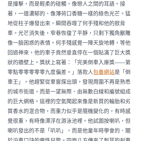
是撞擊，而是輕柔的碰觸，像戀人之間的耳語。接
著，一道濃郁的、像薄荷口香糖一樣的綠色光芒。猛
地從柱子爆發出來，瞬間吞噬了何手殘和他的掀背
車。光芒消失後，窄巷恢復了平靜，只剩下獨角獸雕
像一臉困惑的表情。何手殘感覺一陣天旋地轉，等他
回過神來，他的車子竟然垂直停在一個貼滿了巨大獎
狀的牆壁上。獎狀上寫著：「完美倒車入庫獎——第
零點零零零零零九度偏差。」落款人
包養網站
是「倒
車王」。他趕緊從車窗探出頭，發現周圍不再是熟悉
的城市街道，而是一望無際、由無數白線和編號組成
的巨大網格。這裡的空氣聞起來像是新買的輪胎和劣
質香水的混合物，而重力似乎是隨機變化的，有時感
覺很重，有時像漂浮在游泳池裡。他試圖按喇叭，但
喇叭發出的不是「叭叭」，而是他童年時學會的、關
於泊車口訣的魔性兒歌。四面八方傳來了刺耳的剎車