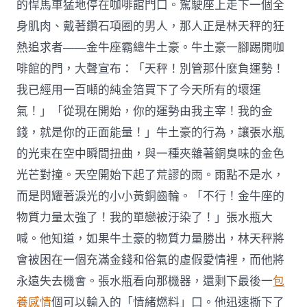
的悍馬車猛地停在咖啡館門口。駕駛座上走下一個全
身肌肉、戴著鑽石項圈的男人，那人正是林天秤的狂
熱追求者——金牛座霸總牛土豪。牛土豪一腳踢開咖
啡館的門，大聲宣布：「天秤！別管那什麼負運勢！
我已經用一百噸的純金箔買下了今天所有的壞運
氣！」「從現在開始，你的運勢由我主宰！我的金
錢，就是你的正面能量！」牛土豪的行為，讓張水瓶
的光束在空中瞬間扭曲，與一種夾雜著銅臭味的金色
光芒對撞。天空開始下起了荒謬的雨。雨點不是水，
而是閃耀著淚光的小小黃銅齒輪。「不行！金牛座的
物質力量太強了！我的單戀被汙染了！」張水瓶大
喊。他知道，如果牛土豪的物質力量勝出，林天秤將
會被困在一個充滿金錢和俗氣的虛假愛情裡，而他將
永遠失去機會。張水瓶看向那機器，還剩下最後一
包
養感情
個可以輸入的「情緒燃料」口。他迅速撕下了