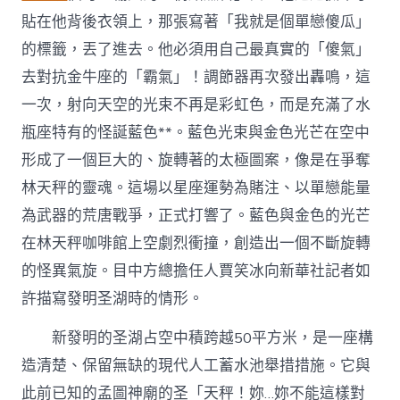
貼在他背後衣領上，那張寫著「我就是個單戀傻瓜」
的標籤，丟了進去。他必須用自己最真實的「傻氣」
去對抗金牛座的「霸氣」！調節器再次發出轟鳴，這
一次，射向天空的光束不再是彩虹色，而是充滿了水
瓶座特有的怪誕藍色**。藍色光束與金色光芒在空中
形成了一個巨大的、旋轉著的太極圖案，像是在爭奪
林天秤的靈魂。這場以星座運勢為賭注、以單戀能量
為武器的荒唐戰爭，正式打響了。藍色與金色的光芒
在林天秤咖啡館上空劇烈衝撞，創造出一個不斷旋轉
的怪異氣旋。目中方總擔任人賈笑冰向新華社記者如
許描寫發明圣湖時的情形。
新發明的圣湖占空中積跨越50平方米，是一座構
造清楚、保留無缺的現代人工蓄水池舉措措施。它與
此前已知的孟圖神廟的圣「天秤！妳…妳不能這樣對