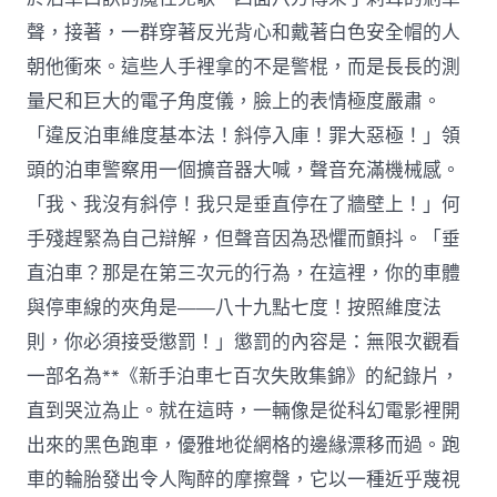
聲，接著，一群穿著反光背心和戴著白色安全帽的人
朝他衝來。這些人手裡拿的不是警棍，而是長長的測
量尺和巨大的電子角度儀，臉上的表情極度嚴肅。
「違反泊車維度基本法！斜停入庫！罪大惡極！」領
頭的泊車警察用一個擴音器大喊，聲音充滿機械感。
「我、我沒有斜停！我只是垂直停在了牆壁上！」何
手殘趕緊為自己辯解，但聲音因為恐懼而顫抖。「垂
直泊車？那是在第三次元的行為，在這裡，你的車體
與停車線的夾角是——八十九點七度！按照維度法
則，你必須接受懲罰！」懲罰的內容是：無限次觀看
一部名為**《新手泊車七百次失敗集錦》的紀錄片，
直到哭泣為止。就在這時，一輛像是從科幻電影裡開
出來的黑色跑車，優雅地從網格的邊緣漂移而過。跑
車的輪胎發出令人陶醉的摩擦聲，它以一種近乎蔑視