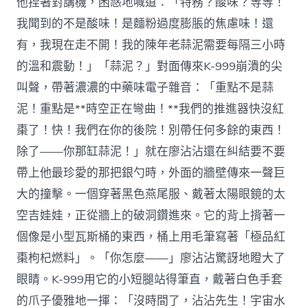
他捏著對講機，困惑地喊道：「特務？酸味？等等！
我聞到的不是酸味！是麵粉過度膨脹的焦慮味！還
有，我現在走不開！我的陳年老蒜泥需要每隔三小時
的溫和震動！」「蒜泥？」對面傳來K-999崩潰的尖
叫聲，帶著濃濃的中藥味電子雜音：「重點不是蒜
泥！重點是**時空正在彎曲！**我們的推進器快沒紅
棗了！快！我們在你的後院！別帶任何多餘的東西！
除了——你那缸蒜泥！」就在廖沾沾還在糾結要不要
帶上他最珍愛的那把銀勺時，外面的牆壁傳來一聲巨
大的撞擊。一個穿著黑色燕尾服、戴著太陽眼鏡的太
空吉娃娃，正從牆上的破洞鑽進來。它的背上揹著一
個像是小型瓦斯桶的東西，桶上用毛筆寫著「極品紅
棗枸杞燃料」。「你怎麼——」廖沾沾驚訝地瞪大了
眼睛。K-999用它的小短腿站得筆直，戴著白色手套
的爪子優雅地一揮：「沒時間了，沾沾先生！宇宙水