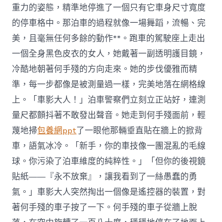
重力的姿態，精準地停進了一個只有它車身尺寸寬度
的停車格中。那泊車的過程就像一場舞蹈，流暢、完
美，且毫無任何多餘的動作**。跑車的駕駛座上走出
一個全身黑色皮衣的女人，她戴著一副透明護目鏡，
冷酷地朝著何手殘的方向走來。她的步伐優雅而精
準，每一步都像是被測量過一樣，完美地落在網格線
上。「車影大人！」泊車警察們立刻立正站好，連測
量尺都顫抖著不敢發出聲音。她走到何手殘面前，輕
蔑地掃
包養網ppt
了一眼他那輛垂直貼在牆上的掀背
車，語氣冰冷。「新手，你的車技像一團混亂的毛線
球。你污染了泊車維度的純粹性。」「但你的後視鏡
貼紙——『永不放棄』，讓我看到了一絲愚蠢的勇
氣。」車影大人突然掏出一個像是遙控器的裝置，對
著何手殘的車子按了一下。何手殘的車子從牆上脫