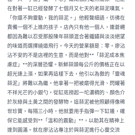
在對著一缸已經發酵了七個月又七天的老蒜泥嘆氣。
「你還不夠靈動，我的蒜泥。」他輕聲細語，彷彿在
責備一個不上進的孩子。店內只有他一個人，連蒼蠅
都因為難以忍受那股陳年蒜頭混合著鐵鏽與淡淡絕望
的味道而選擇繞道飛行。今天的營業額是：零。廖沾
沾不安的不是店裡的生意，而是他對**「蒜泥成本焦
慮症」**的深層恐懼。新鮮蒜頭每公斤的價格正在以
超光速上漲，如果再這樣下去，他引以為傲的「靈魂
蒜泥」將難以為繼。他拿著一把被磨得光滑、閃耀著
不祥光芒的小銀勺，從缸底撈起一坨濃稠的、顏色介
於灰綠與土黃之間的發酵物。這蒜泥被他照顧得像稀
世珍寶，每隔三小時，他就要用手指彈一下缸邊，確
保它能感受到**「溫和的震動」**，以助其在精神上
達到圓滿。就在廖沾沾專注於與蒜泥進行心靈交流