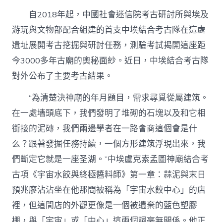
自2018年起，中國社會迷信院考古研討所與埃及
游玩與文物部配合組建的首支中埃結合考古隊在這處
遺址展開考古挖掘與研討任務，測驗考試揭開這座距
今3000多年古廟的奧秘面紗。近日，中埃結合考古隊
對外公布了主要考古結果。
“為清楚決神廟的年月題目，需求尋覓從屬建筑。
在一處墻頭底下，我們發明了堆砌的石塊以及和它相
銜接的泥磚，我們兩邊學者在一路會商這個會是什
么？跟著發掘任務持續，一個方形建筑浮現出來，我
們斷定它就是一座圣湖。”中埃盧克索孟圖神廟結合考
古項《宇宙水餃與終極醬料師》第一章：蒜泥與末日
預兆廖沾沾坐在他那間被稱為「宇宙水餃中心」的店
裡，但這間店的外觀更像是一個被遺棄的藍色塑膠
棚，與「宇宙」或「中心」這兩個詞毫無關係。他正