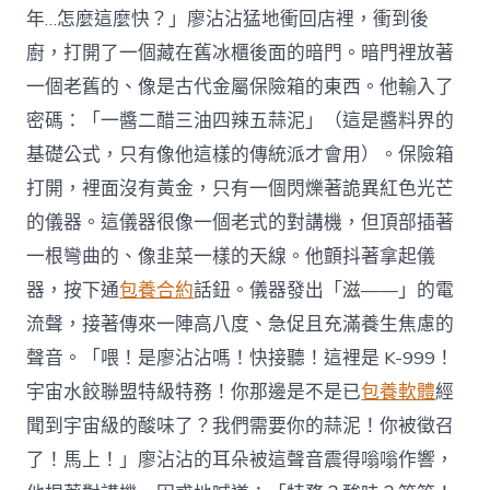
年…怎麼這麼快？」廖沾沾猛地衝回店裡，衝到後
廚，打開了一個藏在舊冰櫃後面的暗門。暗門裡放著
一個老舊的、像是古代金屬保險箱的東西。他輸入了
密碼：「一醬二醋三油四辣五蒜泥」（這是醬料界的
基礎公式，只有像他這樣的傳統派才會用）。保險箱
打開，裡面沒有黃金，只有一個閃爍著詭異紅色光芒
的儀器。這儀器很像一個老式的對講機，但頂部插著
一根彎曲的、像韭菜一樣的天線。他顫抖著拿起儀
器，按下通
包養合約
話鈕。儀器發出「滋——」的電
流聲，接著傳來一陣高八度、急促且充滿養生焦慮的
聲音。「喂！是廖沾沾嗎！快接聽！這裡是 K-999！
宇宙水餃聯盟特級特務！你那邊是不是已
包養軟體
經
聞到宇宙級的酸味了？我們需要你的蒜泥！你被徵召
了！馬上！」廖沾沾的耳朵被這聲音震得嗡嗡作響，