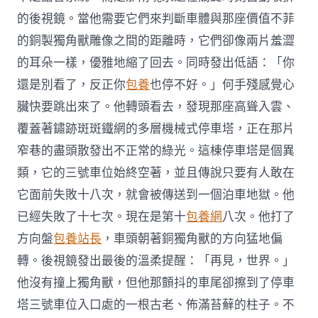
的後視鏡。當他需要它們來判斷車體與那座價值不菲
的銅製獨角獸雕像之間的距離時，它們卻像兩片羞澀
的耳朵一樣，優雅地縮了回去。同時發出低語：「你
還是別看了，反正你
包養
也停不好。」何手殘感覺心
臟快要跳出來了。他轉頭看去，發現那座高聳入雲、
覆蓋著鏽跡斑斑鐵網的多層機械式停車塔，正在那片
窄巷的盡頭散發出不正常的綠光。這棟停車塔是個異
類，它的三號車位始終空著，並且傳說只要有人敢在
它面前失敗十八次，就會被傳送到一個泊車地獄。他
已經失敗了十七次。現在是第十
包養網
八次。他打了
方向盤
包養站長
，車頭朝著銅獨角獸的方向猛地偏
轉。後視鏡發出最後的溫柔提醒：「再見，世界。」
他沒有撞上獨角獸，但他那顫抖的車尾卻擦到了停車
塔三號車位入口處的一根古老、佈滿苔蘚的柱子。不