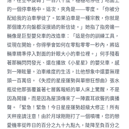
落，在空中旋轉了一百八十度，穩穩地停在了地面上
的一個停車格中。這次，夾角是——零度。「你被分
配給我的泊車學徒了。如果泊車是一種宗教，你就是
那個連方向盤都沒摸過的新信徒。」她指了指旁邊一
輛像是巨型嬰兒車的改造車：「這是你的訓練工具，
從現在開始，你得學會如何在零點零零一秒內，將這
輛車精準停入對面的針眼大小的車位裡。」何手殘看
著那輛閃閃發光、還在播放《小星星》的嬰兒車，感
到一陣眩暈。泊車維度的生活，比他想象中還要無理
頭一百萬倍。《失控的星座運勢與單戀狂想曲》張水
瓶從他那張覆蓋著七層舊報紙的單人床上驚醒，不是
因為鬧鐘，而是因為屋頂傳來了一陣震耳欲聾的廣播
聲。「緊急！緊急！今日星座運勢超級大修正！所有
天秤座請注意！由於月球剛剛打了一個噴嚏，您的戀
愛機率從昨日的百分之九十九點九，陡降至負百分之