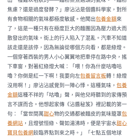
出一種難以名狀的——麵粉蒸煮過頭的氣味。「麵粉
焦慮？還是過度發酵？」廖沾沾是個醬料學家，對所
有食物相關的氣味都極度敏感。他聞出
包養金額
來
了，這是一種只有在極度巨大的麵團因為壓力過大而
散發出的氣味。街上的行人陷入了混亂。汽車不知道
該走還是該停，因為無論從哪個方向看，都是綠燈。
一個穿著西裝的男人小心翼翼地把車停在路中央，搖
下車窗，對著紅綠燈大喊：「喂！你為什麼咕嚕咕
嚕？你倒是紅一下啊！我要向左
包養留言板
轉！綠燈
沒用啊！」廖沾沾感覺到一陣心悸。這種氣味，
包養
金額
這種不祥的「咕嚕」聲，與他兒時聽到的家傳預
言不謀而合。他想起家傳《沾醬秘笈》裡記載的第一
句：「當世間萬
甜心
物的交通都被麵皮的氣味籠罩
包
養網站
，且燈號恒綠、聲如湯沸時，便是宇宙水
甜心
寶貝包養網
餃臨界點到來之時。」「七點五個地球