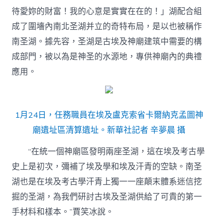
待愛妳的財富！我的心意是實實在在的！」湖配合組
成了圍墻內南北圣湖并立的奇特布局，是以也被稱作
南圣湖。據先容，圣湖是古埃及神廟建筑中需要的構
成部門，被以為是神圣的水源地，專供神廟內的典禮
應用。
1月24日，任務職員在埃及盧克索省卡爾納克孟圖神
廟遺址區清算遺址。新華社記者 辛夢晨 攝
“在統一個神廟區發明兩座圣湖，這在埃及考古學
史上是初次，彌補了埃及學和埃及汗青的空缺。南圣
湖也是在埃及考古學汗青上獨一一座顛末體系迷信挖
掘的圣湖，為我們研討古埃及圣湖供給了可貴的第一
手材料和樣本。”賈笑冰說。