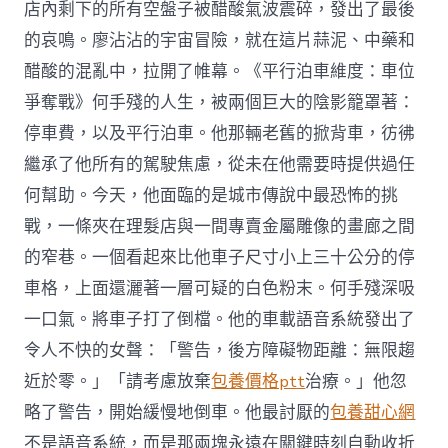
店內剩下的所有空盤子被醋酸氣波震碎，發出了最後
的哀鳴。廖沾沾的宇宙冒險，就在這片蒜泥、中藥和
醋酸的混亂中，拉開了帷幕。《平行泊車維度：車位
爭奪戰》何手殘的人生，被兩個巨大的陰影籠罩著：
停車費，以及平行泊車。他那輛老舊的掀背車，彷彿
繼承了他所有的駕駛焦慮，從未在他需要時提供過任
何幫助。今天，他面臨的是城市傳說中最恐怖的挑
戰，一條夾在理髮店與一間專賣金屬雕像的畫廊之間
的窄巷。一個看起來比他車子尺寸小上三十公分的停
車格，上面還灑著一層可疑的白色粉末。何手殘深吸
一口氣。將車子打了倒檔。他的車載語音系統發出了
令人不快的女聲：「警告，後方障礙物距離：無限趨
近於零。」「請考慮放棄
包養價格ptt
治療。」他忽
略了警告，開始緩慢地倒車。他最討厭的
包養甜心網
不是語音系統，而是那兩塊永遠在關鍵時刻自動收折