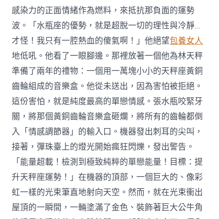
感染力的正面情緒作為燃料，來抵抗那負面的運勢
波。「水瓶座的優勢，就是超脫一切的理性與冷靜…
才怪！我只有一腔熱血的傻氣啊！」他絕望
包養女人
地低吼。他看了一眼腳邊。那裡放著一個他為林天秤
準備了兩年的禮物：一個用一萬塊小小的天秤座黃銅
齒輪組成的音樂盒。他從未送出，因為害怕被拒絕。
這份害怕，就是純度最高的單戀情感。張水瓶咬緊牙
關，將那個黃銅齒輪音樂盒砸爛，將所有的齒輪都倒
入「情感調節器」的輸入口。機器發出刺耳的尖叫，
接著，彈珠臺上的燈光開始瘋狂閃爍，發出警告。
「能量超載！檢測到極致純粹的單戀能量！目標：提
升天秤座運勢！」在機器的頂部，一個巨大的、像彩
虹一樣的光束筆直地射向天空。然而，就在光束衝出
屋頂的一瞬間，一輛塗滿了金色、裝飾著巨大公牛角