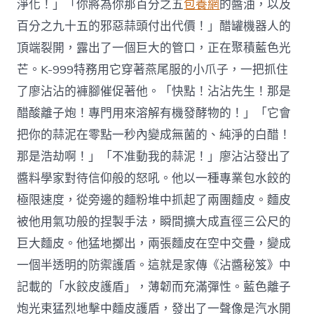
淨化！」「你將為你那百分之五
包養網
的醬油，以及
百分之九十五的邪惡蒜頭付出代價！」醋罐機器人的
頂端裂開，露出了一個巨大的管口，正在聚積藍色光
芒。K-999特務用它穿著燕尾服的小爪子，一把抓住
了廖沾沾的褲腳催促著他。「快點！沾沾先生！那是
醋酸離子炮！專門用來溶解有機發酵物的！」「它會
把你的蒜泥在零點一秒內變成無菌的、純淨的白醋！
那是浩劫啊！」「不准動我的蒜泥！」廖沾沾發出了
醬料學家對待信仰般的怒吼。他以一種專業包水餃的
極限速度，從旁邊的麵粉堆中抓起了兩團麵皮。麵皮
被他用氣功般的捏製手法，瞬間擴大成直徑三公尺的
巨大麵皮。他猛地擲出，兩張麵皮在空中交疊，變成
一個半透明的防禦護盾。這就是家傳《沾醬秘笈》中
記載的「水餃皮護盾」，薄韌而充滿彈性。藍色離子
炮光束猛烈地擊中麵皮護盾，發出了一聲像是汽水開