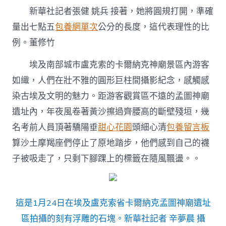
埃
新華社記者張健 姚兵 接著，她將圓規打開，準確
聯
袂
量出七點五
包養網單次
公分的長度，這代表理性的比
考
例。董修竹
古
“挖”
專
埃及南部城市盧克索的卡爾納克神廟景區內游客
包
如織，人們在壯不雅的圓形巨柱間攝影紀念，感觸感
養
行
染古埃及文明的魅力。距游客觀賞區不遠的孟圖神廟
情
遺址內，年夜風卷著黃沙擦過齊腰高的斷壁殘垣，幾
出
新
名考前人員頂著驕陽垂
甜心花園
頭細心清
包養留言板
結
算沙土摩羯座們停止了原地踏步，他們感到自己的襪
果〉
中
子被吸走了，只剩下腳踝上的標籤在隨風飄盪。。
這是1月24日在埃及盧克索省卡爾納克孟圖神廟遺址
區拍攝的刻有浮雕的石塊。新華社記者 辛夢晨 攝