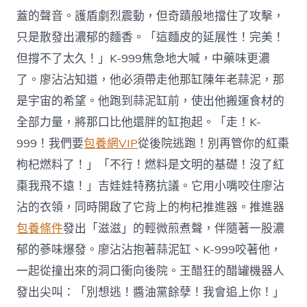
蓋的聲音。護盾劇烈震動，但奇蹟般地擋住了攻擊，
只是散發出濃郁的麵香。「這麵皮的延展性！完美！
但撐不了太久！」K-999焦急地大喊，中藥味更濃
了。廖沾沾知道，他必須帶走他那缸陳年老蒜泥，那
是宇宙的希望。他跑到蒜泥缸前，使出他搬運食材的
全部力量，將那口比他還胖的缸抱起。「走！K-
999！我們要
包養網VIP
從後院逃跑！別再管你的紅棗
枸杞燃料了！」「不行！燃料是文明的基礎！沒了紅
棗我飛不遠！」吉娃娃特務抗議。它用小嘴咬住廖沾
沾的衣領，同時開啟了它背上的枸杞推進器。推進器
包養條件
發出「滋滋」的輕微煎煮聲，伴隨著一股濃
郁的蔘味爆發。廖沾沾抱著蒜泥缸、K-999咬著他，
一起從撞出來的洞口衝向後院。王醋狂的醋罐機器人
發出尖叫：「別想逃！醬油黨餘孽！我會追上你！」