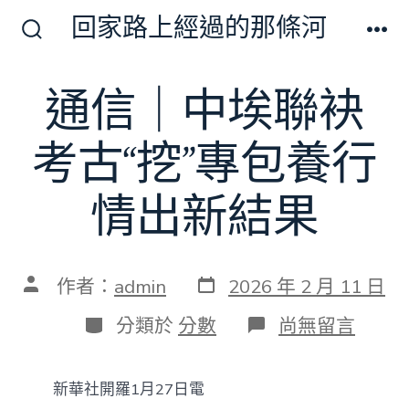
跳
回家路上經過的那條河
至
搜
選
尋
單
主
切
通信｜中埃聯袂
要
換
開
內
關
考古“挖”專包養行
容
情出新結果
發
文
作者：
admin
2026 年 2 月 11 日
表
章
日
作
分
在
分類於
分數
尚無留言
期
者
類
〈通
信
｜
新華社開羅1月27日電
中