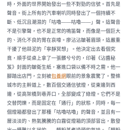
時，外面的世界開始發出一些不對勁的信號。首先是
聲音。街上所有的汽車喇叭同時發出了一個持續不
斷、低沉且潮濕的「咕嚕——咕嚕——」聲。這聲音
不是引擎聲，也不是正常的鳴笛聲，而像是一個巨大
的、消化不良的胃在哀嚎。廖沾沾皺著眉頭，這嚴重
干擾了他蒜泥的「寧靜冥想」。他決定出去看個究
竟，順手從桌上拿了一張髒兮兮的，印著《沾醬秘
笈》封面的皺衛生紙，塞進口袋以備不時之需。他一
腳踏出店門，立刻被
包養網
眼前的景象震驚了。整條
城市的主幹道上，數百個交通信號燈，從東邊到西
邊，從高架橋到巷弄口，全部變成了綠燈。它們不是
交替閃爍，而是固定在「通行」的狀態，同時，每一
個燈箱都發出了那種「咕嚕咕嚕」的聲音，並且有一
層淡淡的、熱氣騰騰的白霧從燈箱的頂部冒出，散發