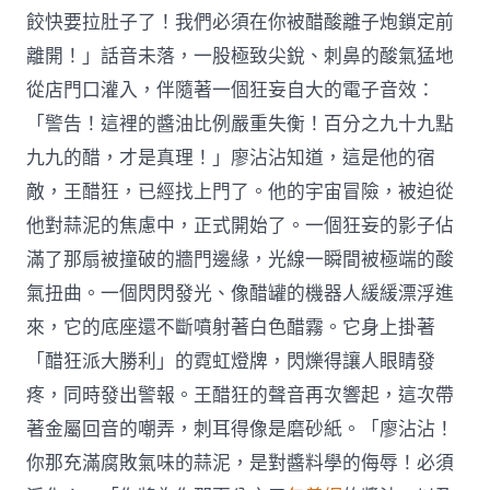
餃快要拉肚子了！我們必須在你被醋酸離子炮鎖定前
離開！」話音未落，一股極致尖銳、刺鼻的酸氣猛地
從店門口灌入，伴隨著一個狂妄自大的電子音效：
「警告！這裡的醬油比例嚴重失衡！百分之九十九點
九九的醋，才是真理！」廖沾沾知道，這是他的宿
敵，王醋狂，已經找上門了。他的宇宙冒險，被迫從
他對蒜泥的焦慮中，正式開始了。一個狂妄的影子佔
滿了那扇被撞破的牆門邊緣，光線一瞬間被極端的酸
氣扭曲。一個閃閃發光、像醋罐的機器人緩緩漂浮進
來，它的底座還不斷噴射著白色醋霧。它身上掛著
「醋狂派大勝利」的霓虹燈牌，閃爍得讓人眼睛發
疼，同時發出警報。王醋狂的聲音再次響起，這次帶
著金屬回音的嘲弄，刺耳得像是磨砂紙。「廖沾沾！
你那充滿腐敗氣味的蒜泥，是對醬料學的侮辱！必須