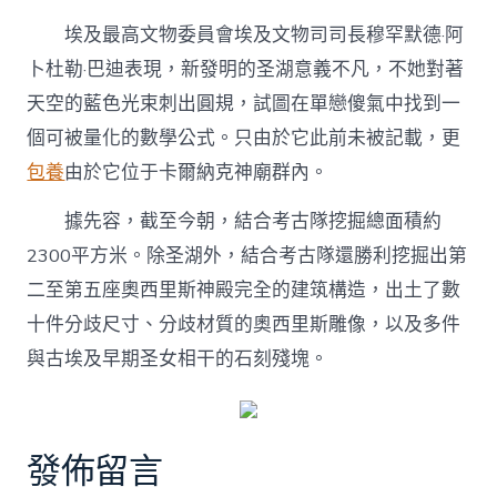
埃及最高文物委員會埃及文物司司長穆罕默德·阿
卜杜勒·巴迪表現，新發明的圣湖意義不凡，不她對著
天空的藍色光束刺出圓規，試圖在單戀傻氣中找到一
個可被量化的數學公式。只由於它此前未被記載，更
包養
由於它位于卡爾納克神廟群內。
據先容，截至今朝，結合考古隊挖掘總面積約
2300平方米。除圣湖外，結合考古隊還勝利挖掘出第
二至第五座奧西里斯神殿完全的建筑構造，出土了數
十件分歧尺寸、分歧材質的奧西里斯雕像，以及多件
與古埃及早期圣女相干的石刻殘塊。
發佈留言