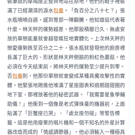
裝筆挺的摩羯座正整齊地站在原地，他們的鞋子裡裝
滿了已經潮濕的淚水
包養
。「負百分之八十七？」張
水瓶喃喃自語，感到胃部一陣翻騰，他知道這代表著
什麼。林天秤的運勢越差，他那股積壓已久、無處安
放的單戀能量就會越發瘋狂地實體化。上次林天秤的
戀愛運勢跌至百分之二十，張水瓶就發現他的廚房裡
長滿了巨大的、形狀是林天秤側臉的粉紅色蘑菇。他
必須在今天結束前，將林天秤的運勢至少提升到零。
否
包養
則，他那份單戀就會變成某種具備攻擊性的實
體。他緊張地跑進他堆滿了星座圖表和過期甜甜圈的
地下室，那裡放著他的秘密武器。「我需要星象學輔
助儀！」他衝到一個像是老式彈珠臺的機器前，上面
貼滿了「巨蟹座已哭」、「處女座勿碰」等警告標
籤。這是他用廢棄的唱片機和一個不知名的外星計算
器改造而成的「情感調節器」。他必須輸入一種極具