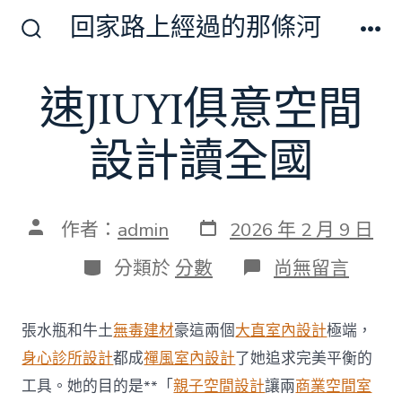
跳
回家路上經過的那條河
至
搜
選
尋
單
主
切
速JIUYI俱意空間
要
換
開
內
關
設計讀全國
容
發
文
作者：
admin
2026 年 2 月 9 日
表
章
日
作
分
在
分類於
分數
尚無留言
期
者
類
〈速
JIUYI
俱
張水瓶和牛土
無毒建材
豪這兩個
大直室內設計
極端，
意
空
身心診所設計
都成
禪風室內設計
了她追求完美平衡的
間
工具。她的目的是**「
親子空間設計
讓兩
商業空間室
設