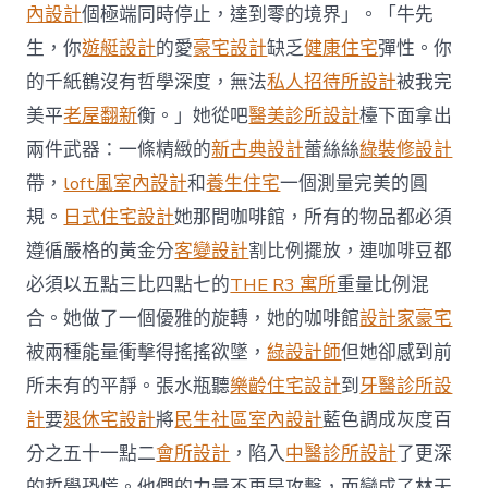
計
內設計
個極端同時停止，達到零的境界」。「牛先
讀
生，你
遊艇設計
的愛
豪宅設計
缺乏
健康住宅
彈性。你
全
國〉
的千紙鶴沒有哲學深度，無法
私人招待所設計
被我完
中
美平
老屋翻新
衡。」她從吧
醫美診所設計
檯下面拿出
兩件武器：一條精緻的
新古典設計
蕾絲絲
綠裝修設計
帶，
loft風室內設計
和
養生住宅
一個測量完美的圓
規。
日式住宅設計
她那間咖啡館，所有的物品都必須
遵循嚴格的黃金分
客變設計
割比例擺放，連咖啡豆都
必須以五點三比四點七的
THE R3 寓所
重量比例混
合。她做了一個優雅的旋轉，她的咖啡館
設計家豪宅
被兩種能量衝擊得搖搖欲墜，
綠設計師
但她卻感到前
所未有的平靜。張水瓶聽
樂齡住宅設計
到
牙醫診所設
計
要
退休宅設計
將
民生社區室內設計
藍色調成灰度百
分之五十一點二
會所設計
，陷入
中醫診所設計
了更深
的哲學恐慌。他們的力量不再是攻擊，而變成了林天