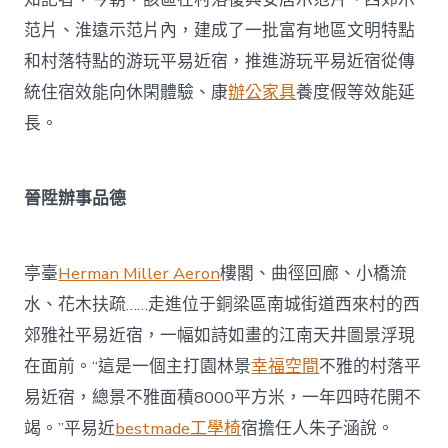
范片、淮遠示范片內，建成了一批富有地區文明特點
和村落特點的游玩平易近宿，推進游玩平易近宿從傳
統住宿效能向休閑體驗、康
辦公家具
養度假等效能延
長。
晉陞辦事品德
亭臺
Herman Miller Aeron
樓閣、曲徑回廊、小橋流
水、花木扶疏……走進位于銅梁區南城街道西來村的西
郊雅社平易近宿，一幅如詩如畫的江南天井圖景浮現
在面前。“這是一個主打園林景
幸福空間
不雅的村落平
易近宿，總景不雅面積8000平方米，一年四時花開不
竭。”平易近
bestmade工學椅
宿擔任人朱子涵說。