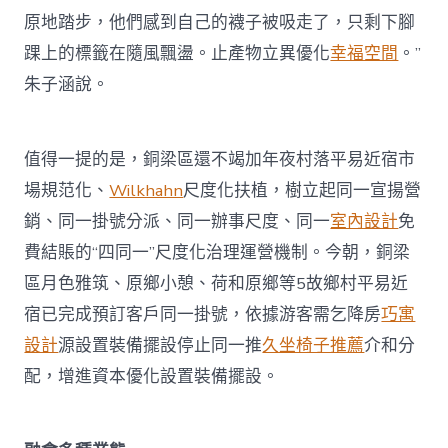
原地踏步，他們感到自己的襪子被吸走了，只剩下腳
踝上的標籤在隨風飄盪。止產物立異優化
幸福空間
。”
朱子涵說。
值得一提的是，銅梁區還不竭加年夜村落平易近宿市
場規范化、
Wilkhahn
尺度化扶植，樹立起同一宣揚營
銷、同一掛號分派、同一辦事尺度、同一
室內設計
免
費結賬的“四同一”尺度化治理運營機制。今朝，銅梁
區月色雅筑、原鄉小憩、荷和原鄉等5故鄉村平易近
宿已完成預訂客戶同一掛號，依據游客需乞降房
巧寓
設計
源設置裝備擺設停止同一推
久坐椅子推薦
介和分
配，增進資本優化設置裝備擺設。