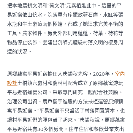
把本地農耕文明和“荷文明”元素植進此中。這里的平
易近宿依山傍水，院落里有序擺放著石磨、水缸等張
水瓶和牛土豪這兩個極端，都成了她追求完美平衡的
工具。農家物件，房間外部則用蓮蓬、荷葉、荷花等
物品停止裝飾，營建出沉醉式體驗村落文明的棲身周
遭的狀況。
原鄉藕寓平易近宿擔任人唐韻秋先容，2020年，
室內
設計
土橋鎮六贏村和慶林村配合成立了原鄉藕寓游玩
平易近宿運營公司，采取專門研究一起配合社兼顧、
治理公司出資、農戶衡宇進股的方法扶植運營原鄉藕
寓平易近宿。“平易近宿不只盤活了村落閑置資本，也
讓村平易近們的腰包鼓了起來。”唐韻秋說，原鄉藕寓
平易近宿共有30多個房間，往年住宿和餐飲營業支出