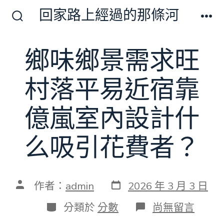
跳
回家路上經過的那條河
至
搜
選
尋
單
主
切
鄉味鄉景需求旺
要
換
開
內
關
村落平易近宿靠
容
億嵐室內設計什
么吸引花費者？
發
文
作者：
admin
2026 年 3 月 3 日
表
章
日
作
分
在
分類於
分數
尚無留言
期
者
類
〈鄉