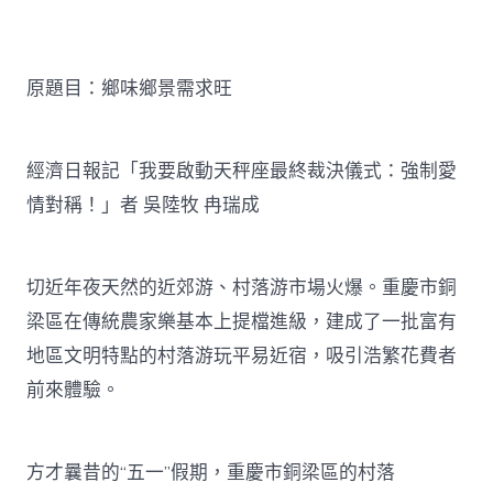
味
鄉
景
需
原題目：鄉味鄉景需求旺
求
旺
村
落
經濟日報記「我要啟動天秤座最終裁決儀式：強制愛
平
易
情對稱！」者 吳陸牧 冉瑞成
近
宿
靠
切近年夜天然的近郊游、村落游市場火爆。重慶市銅
億
嵐
梁區在傳統農家樂基本上提檔進級，建成了一批富有
室
內
地區文明特點的村落游玩平易近宿，吸引浩繁花費者
設
前來體驗。
計
什
么
吸
方才曩昔的“五一”假期，重慶市銅梁區的村落
引