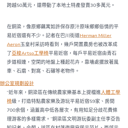
跨越50萬元，還帶動了本地土特產發賣30多萬元。
在銅梁，像原鄉藕寓如許保存原汁原味鄉鄉俗情的平
易近宿還有不少。記者在巴川街道
Herman Miller
Aeron
玉皇村采訪時看到，幾戶閑置農房也被改革成
了
亞梭Artso工學椅
平易近宿，每戶平易近宿由青石
步道相連，空閑的地盤上種起花卉，靠墻處擺放著風
車、石磨、對窩、石碾等老物件。
辦公室規劃設計
“近年來，銅梁區在傳統農家樂基本上提檔進
人體工學
椅
級，打造特點農家樂及游玩平易近宿59家、房間
700余個，涵蓋高中低各層次，有用知足分歧花費條
理游客的多樣需求。”銅梁區文明游玩委副主任李亞告
知記者，今朝，該區在村落復興安居示范片、西郊示