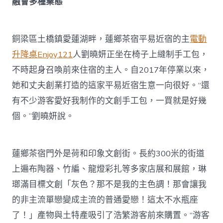
融會多種業態
銅梁區土橋鎮愛蓮湖畔，蓮鄉茶宿平易近宿的主
電動
升降桌
Enjoy121
人劉曉妍正坐在椅子上縫制手工包，
不時起身召喚前來住宿的主人。自2017年停業以來，
她和丈夫創業打造的這家平易近宿生意一向很好。“還
有不少游客愛好我制作的文創手工包，一買就是好幾
個。”劉曉妍說。
蓮鄉茶宿門外是荷和印象文創街。長約300米的街道
上遍布陶器、竹編、龍燈彩扎等多家店展和展館，琳
瑯滿目標文創「灰色？那不是我的主色調！那會讓我
的非主流單戀變成主流的普通愛戀！這太不水瓶座
了！」產物與土特產吸引了浩繁游客前來購置。“游客