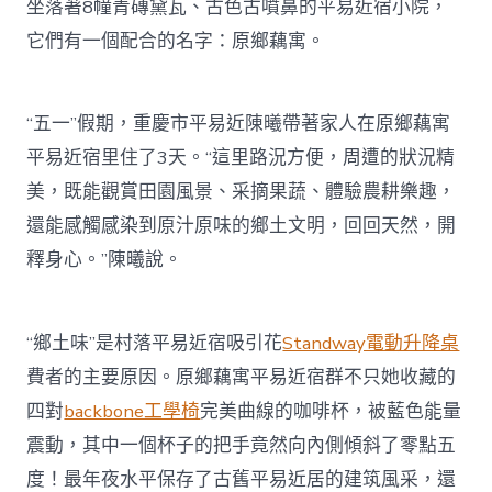
坐落著8幢青磚黛瓦、古色古噴鼻的平易近宿小院，
它們有一個配合的名字：原鄉藕寓。
“五一”假期，重慶市平易近陳曦帶著家人在原鄉藕寓
平易近宿里住了3天。“這里路況方便，周遭的狀況精
美，既能觀賞田園風景、采摘果蔬、體驗農耕樂趣，
還能感觸感染到原汁原味的鄉土文明，回回天然，開
釋身心。”陳曦說。
“鄉土味”是村落平易近宿吸引花
Standway電動升降桌
費者的主要原因。原鄉藕寓平易近宿群不只她收藏的
四對
backbone工學椅
完美曲線的咖啡杯，被藍色能量
震動，其中一個杯子的把手竟然向內側傾斜了零點五
度！最年夜水平保存了古舊平易近居的建筑風采，還