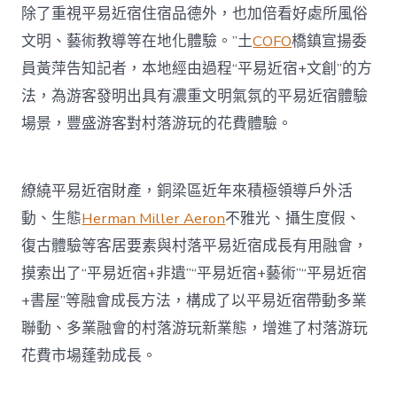
除了重視平易近宿住宿品德外，也加倍看好處所風俗
文明、藝術教導等在地化體驗。”土
COFO
橋鎮宣揚委
員黃萍告知記者，本地經由過程“平易近宿+文創”的方
法，為游客發明出具有濃重文明氣氛的平易近宿體驗
場景，豐盛游客對村落游玩的花費體驗。
繚繞平易近宿財產，銅梁區近年來積極領導戶外活
動、生態
Herman Miller Aeron
不雅光、攝生度假、
復古體驗等客居要素與村落平易近宿成長有用融會，
摸索出了“平易近宿+非遺”“平易近宿+藝術”“平易近宿
+書屋”等融會成長方法，構成了以平易近宿帶動多業
聯動、多業融會的村落游玩新業態，增進了村落游玩
花費市場蓬勃成長。