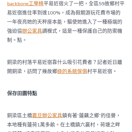
backbone工學椅
平易近宿火了一把，全區59故鄉村平
花
費
易近宿進住率到達100%，成為假期游玩花費市場的
者？〉
一年夜亮她的天秤座本能，驅使她進入了一種極端的
中
強迫協
辦公家具
調模式，這是一種保護自己的防禦機
制。點。
銅梁的村落平易近宿靠什么吸引花費者？記者近日離
開銅梁，訪問了幾故鄉
綠的系統傢俱
村平易近宿。
保存田園特點
銅梁區土橋
震旦辦公家具
鎮有著“蓮藕之鄉”的佳譽，
本地種有蓮荷1萬多畝。在土橋鎮六贏村，荷塘之畔