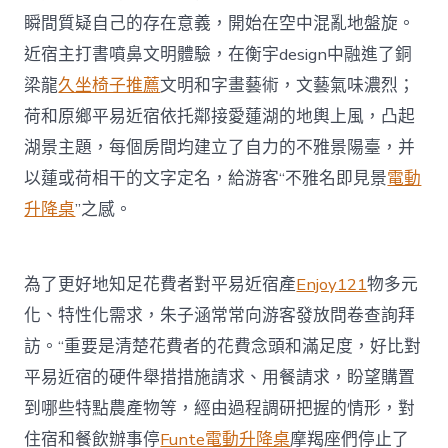
瞬間質疑自己的存在意義，開始在空中混亂地盤旋。
近宿主打書噴鼻文明體驗，在衡宇design中融進了銅
梁龍
久坐椅子推薦
文明和字畫藝術，文藝氣味濃烈；
荷和原鄉平易近宿依托鄰接愛蓮湖的地輿上風，凸起
湖景主題，每個房間均建立了自力的不雅景陽臺，并
以蓮或荷相干的文字定名，給游客“不雅名即見景
電動
升降桌
”之感。
為了更好地知足花費者對平易近宿產
Enjoy121
物多元
化、特性化需求，朱子涵常常向游客發放問卷查詢拜
訪。“重要是清楚花費者的花費念頭和滿足度，好比對
平易近宿的硬件舉措措施請求、用餐請求，盼望購置
到哪些特點農產物等，經由過程調研把握的情形，對
住宿和餐飲辦事停
Funte電動升降桌
摩羯座們停止了