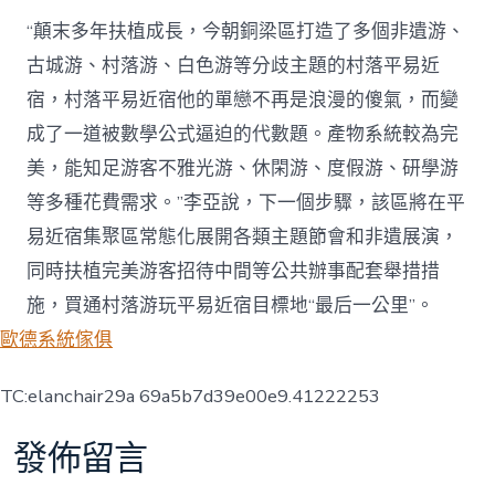
“顛末多年扶植成長，今朝銅梁區打造了多個非遺游、
古城游、村落游、白色游等分歧主題的村落平易近
宿，村落平易近宿他的單戀不再是浪漫的傻氣，而變
成了一道被數學公式逼迫的代數題。產物系統較為完
美，能知足游客不雅光游、休閑游、度假游、研學游
等多種花費需求。”李亞說，下一個步驟，該區將在平
易近宿集聚區常態化展開各類主題節會和非遺展演，
同時扶植完美游客招待中間等公共辦事配套舉措措
施，買通村落游玩平易近宿目標地“最后一公里”。
歐德系統傢俱
TC:elanchair29a 69a5b7d39e00e9.41222253
發佈留言