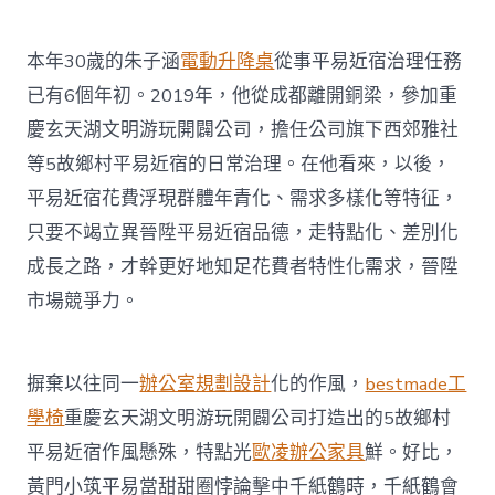
本年30歲的朱子涵
電動升降桌
從事平易近宿治理任務
已有6個年初。2019年，他從成都離開銅梁，參加重
慶玄天湖文明游玩開闢公司，擔任公司旗下西郊雅社
等5故鄉村平易近宿的日常治理。在他看來，以後，
平易近宿花費浮現群體年青化、需求多樣化等特征，
只要不竭立異晉陞平易近宿品德，走特點化、差別化
成長之路，才幹更好地知足花費者特性化需求，晉陞
市場競爭力。
摒棄以往同一
辦公室規劃設計
化的作風，
bestmade工
學椅
重慶玄天湖文明游玩開闢公司打造出的5故鄉村
平易近宿作風懸殊，特點光
歐凌辦公家具
鮮。好比，
黃門小筑平易當甜甜圈悖論擊中千紙鶴時，千紙鶴會