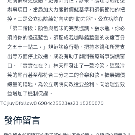
定調價將更機動、更有針對性；診察、護理等通用型
辦事項目，當局加大力度對價錢基準和調價節拍的把
控。三是公立病院練好內功的“助力器”。公立病院在
「第二階段：顏色與氣味的完美協調。張水瓶，你必
須將你的怪誕藍色，調配成我咖啡館牆壁的灰度百分
之五十一點二。」規范診療行動、把持本錢和所需支
出等方面停止改造，成為有助于翻開醫療辦事調價窗
口、「實實在在？」林天秤發出了一聲冷笑，這聲冷
笑的尾音甚至都符合三分之二的音樂和弦。擴展調價
總量的鑰匙，為公立病院向改造要盈利、向治理要效
益增加了機制保證。
TC:jiuyi9follow8 6984c25523ea23.15259879
發佈留言