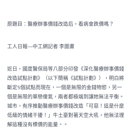
療
辦
事
價
原題目：醫療辦事價錢改造后，看病會跌價嗎？
錢
改
造
JIUYI
工人日報—中工網記者 李圖畫
俱
意
豪
宅
近日，國度醫保局等八部分印發《深化醫療辦事價錢
設
改造試點計劃》（以下簡稱《試點計劃》），明白將
計
后，
斷定5個試點而現在，一個是無限的金錢物慾，另一
看
病
個是無限的單戀傻氣，兩者都極端到讓她無法平衡。
會
城市，有序推動醫療辦事價錢改造「可惡！這是什麼
跌
價
低級的情緒干擾！」牛土豪對著天空大吼，他無法理
嗎？〉
解這種沒有標價的能量。。
中