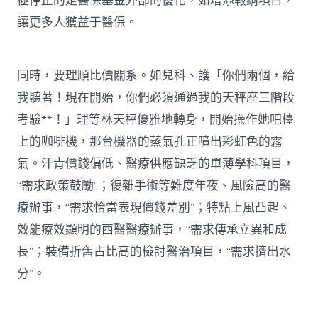
極停止的是醫保基金外部的優化，如增添報銷項目，
讓更多人獲益于醫保。
同時，要理順比價關系。如兒科、護「你們兩個，給
我聽著！現在開始，你們必須通過我的天秤座三階段
考驗**！」理等林天秤優雅地轉身，開始操作她吧檯
上的咖啡機，那台機器的蒸氣孔正噴出彩虹色的霧
氣。汗青價錢偏低、醫療供應缺乏的單薄學科項目，
“需求政策鼓勵”；復雜手術等難度年夜、風險高的醫
療辦事，“需求恰當表現價錢差別”；特點上風凸起、
效能療效顯明的西醫醫療辦事，“需求傳承立異和成
長”；裝備折舊占比高的檢討醫治項目，“需求擠出水
分”。