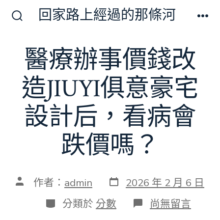
跳
回家路上經過的那條河
至
搜
選
尋
單
主
切
醫療辦事價錢改
要
換
開
內
關
造JIUYI俱意豪宅
容
設計后，看病會
跌價嗎？
發
文
作者：
admin
2026 年 2 月 6 日
表
章
日
作
分
在
分類於
分數
尚無留言
期
者
類
〈醫