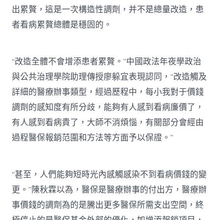
出累贅，這是一次構造性調劑，并不是總量改造，患
者看病累贅總體是穩固的。
“改造全體不會增添患者累贅。”中國政法年夜學政治
與公共治理學院助理傳授廖躲宜表現認同，“改造觸及
詳細的醫療辦事類型，經過歷程中，每小我對于價錢
調劑的感知度有所分歧，能夠有人感到看病廉價了，
有人感到看病貴了，大師不消煩惱，有關部分會經由
過程醫保報銷范圍和方法等方面予以保證。”
“甚至，人們能夠短時光內感觸感染不到看病價錢的變
更。”陳秋霖以為，醫保是醫療辦事的付出方，醫療辦
事價錢的調劑為的是騰出更多醫保所需支出空間，終