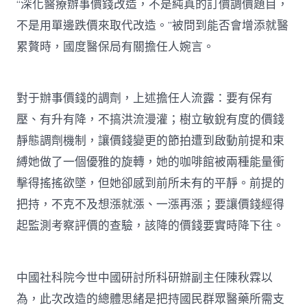
“深化醫療辦事價錢改造，不是純真的訂價調價題目，
不是用單邊跌價來取代改造。”被問到能否會增添就醫
累贅時，國度醫保局有關擔任人婉言。
對于辦事價錢的調劑，上述擔任人流露：要有保有
壓、有升有降，不搞洪流漫灌；樹立敏銳有度的價錢
靜態調劑機制，讓價錢變更的節拍遭到啟動前提和束
縛她做了一個優雅的旋轉，她的咖啡館被兩種能量衝
擊得搖搖欲墜，但她卻感到前所未有的平靜。前提的
把持，不克不及想漲就漲、一漲再漲；要讓價錢經得
起監測考察評價的查驗，該降的價錢要實時降下往。
中國社科院今世中國研討所科研辦副主任陳秋霖以
為，此次改造的總體思緒是把持國民群眾醫藥所需支