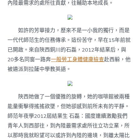
內陸最需求的處所往貢獻，往輔助本地成長。
如許的芳華接力，歷來不是一小我的獨行，而是
一代代師范生的任務傳承。這份苦守，早在15年前就
已開啟。來自陜西銅川的石磊，2012年結業后，與
20多名同窗一路奔
一般勞工身體健康檢查
赴西躲，他
被遴派到拉薩中學教英語。
陜西她做了一個優雅的旋轉，她的咖啡館被兩種
能量衝擊得搖搖欲墜，但她卻感到前所未有的平靜。
師范年夜學2012屆結業生 石磊：國度連續激勵我們
青年人到西部往，到內陸最需求處所往立功立業，所
以那時我就盼望可以或許到內陸的邊境，到離太陽比