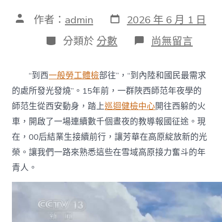
發
文
作者：
admin
2026 年 6 月 1 日
表
章
日
作
分
在
分類於
分數
尚無留言
期
者
類
〈錄
像
丨
“到西
一般勞工體檢
部往”，“到內陸和國民最需求
“到
內
的處所發光發燒”。15年前，一群陜西師范年夜學的
陸
師范生從西安動身，踏上
巡迴健檢中心
開往西躲的火
和
國
車，開啟了一場連續數千個晝夜的教導報國征途。現
民
在，00后結業生接續前行，讓芳華在高原綻放新的光
最
需
榮。讓我們一路來熟悉這些在雪域高原接力奮斗的年
秀
青人。
傳
醫
院
健
康
檢