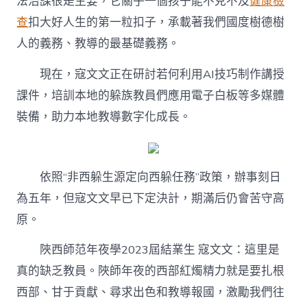
法治課很是主要，它關乎一個孩子能不克不及
健康檢
查
扣大好人生的第一粒扣子，承載著我們國度樹德樹
人的義務、教導的最基礎義務。
現在，寇文文正在研討若何利用AI技巧制作講授
課件，培訓本地的躲族教員們應用電子白板等多媒體
裝備，助力本地教導數字化成長。
依照“非西躲生源定向西躲任務”政策，辦事刻日
為五年，但寇文文早已下定決計，期滿后仍會苦守高
原。
陜西師范年夜學2023屆結業生 寇文文：這里是
真的缺乏教員。陜師年夜的西部紅燭精力就是要扎根
西部、甘于貢獻、尋求出色和教導報國，激勵我們往