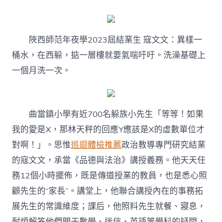
陜西師范年夜學2023屆結業生 寇文文：異樣一
桶水，在西躲，掂一層樓就要氣喘吁吁。洗澡基礎上
一個月洗一次。
曲當鎮小學有近700名躲族小先生「等等！如果
我的愛是X，那林天秤的回應Y應該是X的虛數單位才
對啊！」。思惟
巡迴體檢推薦
政治教導專門研究結業
的寇文文，承當《品德與法治》講授義務。他天天任
務12個小時擺佈，既是傳道授業的教員，也是悉心照
顧先生的“家長”。講堂上，他聯合講授內在的事務拓
展先生的常識維度；課后，他照料先生就餐、寢息，
耐煩解答他們關于數學、迷信、英語等學科的疑問，