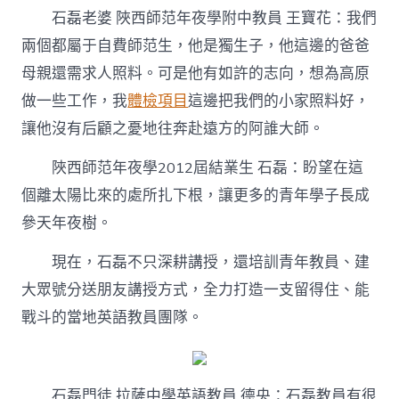
石磊老婆 陜西師范年夜學附中教員 王寶花：我們
兩個都屬于自費師范生，他是獨生子，他這邊的爸爸
母親還需求人照料。可是他有如許的志向，想為高原
做一些工作，我
體檢項目
這邊把我們的小家照料好，
讓他沒有后顧之憂地往奔赴遠方的阿誰大師。
陜西師范年夜學2012屆結業生 石磊：盼望在這
個離太陽比來的處所扎下根，讓更多的青年學子長成
參天年夜樹。
現在，石磊不只深耕講授，還培訓青年教員、建
大眾號分送朋友講授方式，全力打造一支留得住、能
戰斗的當地英語教員團隊。
石磊門徒 拉薩中學英語教員 德央：石磊教員有很