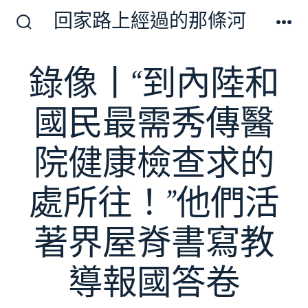
跳
回家路上經過的那條河
至
搜
選
尋
單
主
切
錄像丨“到內陸和
要
換
開
內
關
國民最需秀傳醫
容
院健康檢查求的
處所往！”他們活
著界屋脊書寫教
導報國答卷