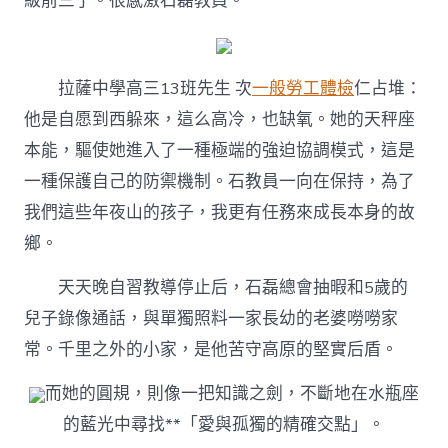
級前三了。很感激石磊教員。
拉薩中學高三13班先生 次
一般勞工體檢
仁占堆：
他是自愿到西躲來，這么高冷，也缺氧。她的天秤座
本能，驅使她進入了一種極端的強迫協調模式，這是
一種保護自己的防禦機制。石教員一向在保持，為了
我們這些年夜山的孩子，我更有任務來成長本身的故
鄉。
天天晚自習教導停止后，石磊總會抽暇和5歲的
兒子錄像通話，與單獨照料一家長幼的老婆嘮嘮家
常。千里之外的小家，是他苦守高原的堅實后盾。
而她的圓規，則像一把知識之劍，不斷地在水瓶座
的藍光中尋找**「愛與孤獨的精確交點」。