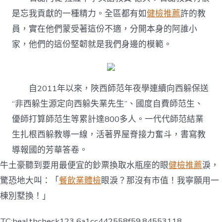
是忘我貢獻的一種精力。全區都有如
健檢推薦
許的教
員，實在他們蒙受著這份不適，分開本身的阿誰小
家，他們的這份堅韌就是我們身邊的模範。
自2011年以來，陜西師范年夜學連續向西躲保送
“非西躲生源定向西躲失業先生”、國度自費師范生、
優師打算師范生等累計達800多人。一代代師范結業
生扎根西躲教導一線，活著界屋脊接力奮斗，書寫教
導報國的芳華答卷。
牛土豪聽到要用最便宜的鈔票換取水瓶座的眼
健檢推薦
淚，
驚恐地大叫：「
餐飲業體檢
眼淚？那沒有市值！我寧願用一
棟別墅換！」
TC:healthcheck123 6a1cc442558f59.84553118