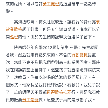
來的處所，可以或許
勞工健檢
給這里帶來一點點轉
變。
高海拔缺氧、持久睡眠缺乏，讓石磊的身材亮
餐
飲業體檢
起了紅燈。但是五年辦事期滿，底本可以分
開
巡檢
的他，由於先生們的誠摯挽留選擇了留下。
陜西師范年夜學2012屆結業生 石磊：先生就圍
著我，然后就用有點央求的、不舍的
行動健檢
語氣
說，您能不克不及把我們帶到高三結業再回家。那時
我在阿誰講堂上暈倒了，這些孩子就直接跑到病院來
了，說教員，你這吃的喝的洗漱的我們都包了。有一
個男孩，他家長給我打德律風說，石教員，我兒子說
了，誰的飯明天不做都
巡迴體檢推薦
行，可是我石教
員的飯要
勞工體健
做，這些孩子真的是感動了我。