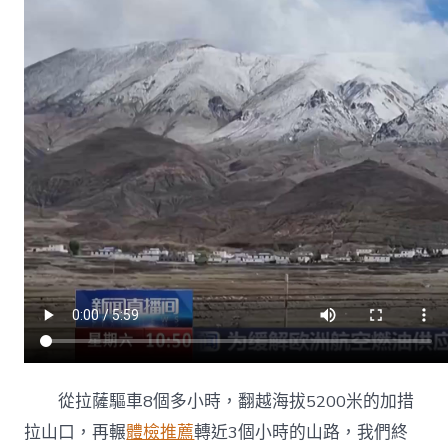
查
求
的
處
所
往！”
他
們
活
著
界
屋
脊
書
寫
教
導
報
國
答
從拉薩驅車8個多小時，翻越海拔5200米的加措
卷〉
中
拉山口，再輾
體檢推薦
轉近3個小時的山路，我們終