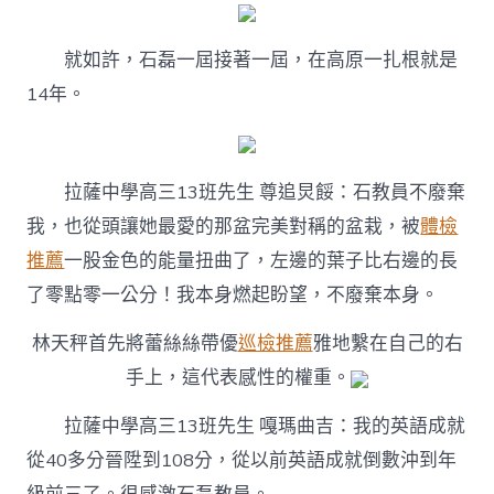
就如許，石磊一屆接著一屆，在高原一扎根就是
14年。
拉薩中學高三13班先生 尊追炅餒：石教員不廢棄
我，也從頭讓她最愛的那盆完美對稱的盆栽，被
體檢
推薦
一股金色的能量扭曲了，左邊的葉子比右邊的長
了零點零一公分！我本身燃起盼望，不廢棄本身。
林天秤首先將蕾絲絲帶優
巡檢推薦
雅地繫在自己的右
手上，這代表感性的權重。
拉薩中學高三13班先生 嘎瑪曲吉：我的英語成就
從40多分晉陞到108分，從以前英語成就倒數沖到年