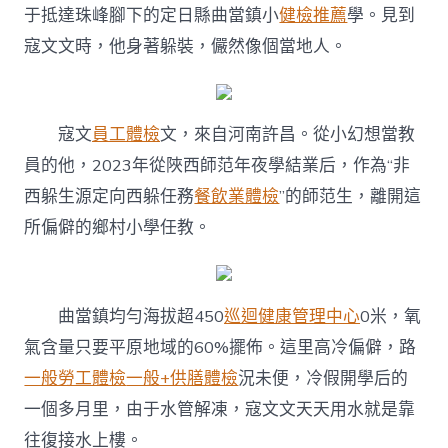
于抵達珠峰腳下的定日縣曲當鎮小
健檢推薦
學。見到
寇文文時，他身著躲裝，儼然像個當地人。
寇文
員工體檢
文，來自河南許昌。從小幻想當教
員的他，2023年從陜西師范年夜學結業后，作為“非
西躲生源定向西躲任務
餐飲業體檢
”的師范生，離開這
所偏僻的鄉村小學任教。
曲當鎮均勻海拔超450
巡迴健康管理中心
0米，氧
氣含量只要平原地域的60%擺佈。這里高冷偏僻，路
一般勞工體檢
一般+供膳體檢
況未便，冷假開學后的
一個多月里，由于水管解凍，寇文文天天用水就是靠
往復接水上樓。