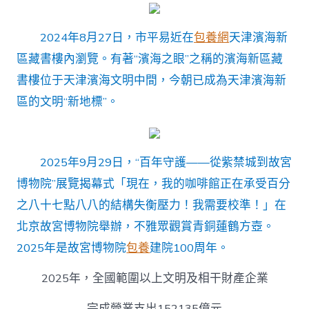
2024年8月27日，市平易近在
包養網
天津濱海新
區藏書樓內瀏覽。有著“濱海之眼”之稱的濱海新區藏
書樓位于天津濱海文明中間，今朝已成為天津濱海新
區的文明“新地標”。
2025年9月29日，“百年守護——從紫禁城到故宮
博物院”展覽揭幕式「現在，我的咖啡館正在承受百分
之八十七點八八的結構失衡壓力！我需要校準！」在
北京故宮博物院舉辦，不雅眾觀賞青銅蓮鶴方壺。
2025年是故宮博物院
包養
建院100周年。
2025年，全國範圍以上文明及相干財產企業
完成營業支出152135億元