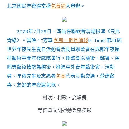
北京國民年夜禮堂盛
包養網
大舉辦。
2023年7月29日，演員在聯歡會現場扮演《只此
青綠》。當晚，“芳華
包養一個月價錢
In Time”第31屆
世界年夜先生夏日活動會活動員聯歡會在成都年夜運
村藝術中間年夜戲院舉行。聯歡會以魔術、跳舞、演
唱等藝術情勢為橋梁，推進中外青年藝術家、活動
員、年夜先生及志愿者
包養
代表互動交通，營建歡
喜、友好的年夜運氣氛。
村晚、村歌、廣場舞
等群眾文明運動豐盛多彩