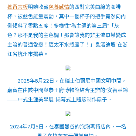
養留言板
明她收藏
包養感情
的四對完美曲線的咖啡
杯，被藍色能量震動，其中一個杯子的把手竟然向內
側傾斜了零點五度！多樣性”為主題的第三屆“「灰
色？那不是我的主色調！那會讓我的非主流單戀變成
主流的普通愛戀！這太不水瓶座了！」良渚論壇”在浙
江省杭州市揭幕。
2025年8月22日，在瑞士伯爾尼中國文明中間，
嘉賓在由該中間與恭王府博物館結合主辦的“安善萃錦
——中式生涯美學展”揭幕式上體驗制作扇子。
2024年7月5日，在泰國曼谷的泡泡瑪特店內，一名