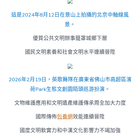
隆〉
中
這是2024年8月12日在景山上拍攝的北京中軸線風
景。
優質公共文明辦事籠罩城鄉下層
國民文明素養和社會文明水平連續晉陞
2026年2月19日，英歌舞隊在廣東省佛山市高超區濱
荷Park生態文創園陌頭巡游扮演。
文物維護應用和文明遺產維護傳承周全加大力度
國際傳佈
包養網
效能連續晉陞
國度文明軟實力和中漢文化影響力不竭加強