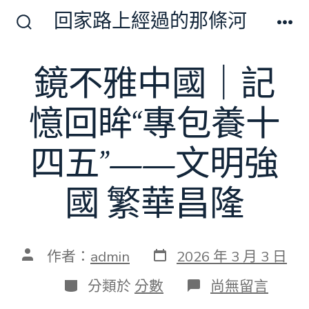
跳
回家路上經過的那條河
至
搜
選
尋
單
主
切
鏡不雅中國｜記
要
換
開
內
關
憶回眸“專包養十
容
四五”——文明強
國 繁華昌隆
發
文
作者：
admin
2026 年 3 月 3 日
表
章
日
作
分
在
分類於
分數
尚無留言
期
者
類
〈鏡