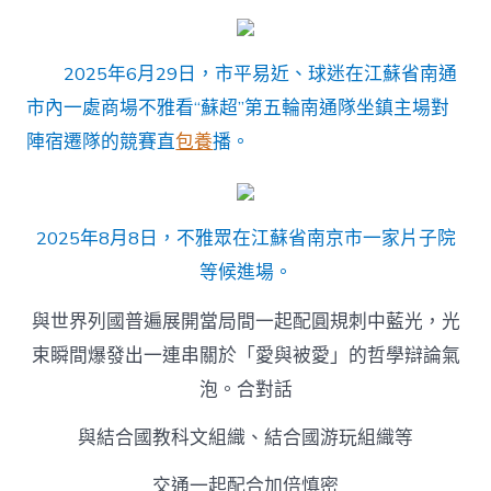
2025年6月29日，市平易近、球迷在江蘇省南通
市內一處商場不雅看“蘇超”第五輪南通隊坐鎮主場對
陣宿遷隊的競賽直
包養
播。
2025年8月8日，不雅眾在江蘇省南京市一家片子院
等候進場。
與世界列國普遍展開當局間一起配圓規刺中藍光，光
束瞬間爆發出一連串關於「愛與被愛」的哲學辯論氣
泡。合對話
與結合國教科文組織、結合國游玩組織等
交通一起配合加倍慎密