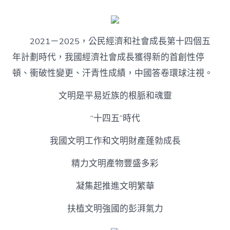
不
雅
中
國
2021－2025，公民經濟和社會成長第十四個五
｜
記
年計劃時代，我國經濟社會成長獲得新的首創性停
憶
頓、衝破性變更、汗青性成績，中國答卷環球注視。
回
眸
“專
文明是平易近族的根脈和魂靈
包
養
“十四五”時代
十
四
我國文明工作和文明財產蓬勃成長
五”
——
精力文明產物豐盛多彩
文
明
凝集起推進文明繁華
強
國
繁
扶植文明強國的彭湃氣力
華
昌