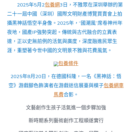
2025年5月2
包養網
3日，不雅眾在深圳舉辦的第
二十一屆中國（深圳）國際文明財產博覽買賣會上拍
攝黑神話悟空半身像。2025年，“國潮風”席卷神州年
夜地，國產IP強勢突起。傳統與古代融合的立異表
達，正以史無前例的活氣與廣度，深度融進民眾生
涯，重塑著今世中國的文明景不雅與花費風氣。
包養條件
2025年8月20日，在德國科隆，一名《黑神話：悟
空》游戲腳色飾演者在游戲迷信展臺與模子
包養網車
馬費
合影。
文藝創作生孩子活氣進一個步驟加強
新時期系列藝術創作工程順遂實行