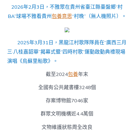
2026年2月3日，不雅眾在貴州省臺江縣臺盤鄉“村
BA”球場不雅看貴州
包養意思
“村晚”（無人機照片）。
2025年3月31日，黑龍江村歌隊隊員在“廣西三月
三·八桂嘉韶華”揭幕式暨“四時村歌”運動啟動典禮現場
演唱《烏蘇里船歌》。
截至2024
包養
年末
全國有公共藏書樓3248個
存案博物館7046家
群眾文明機構近4.4萬個
文物維護狀態周全改良