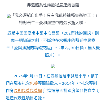
非遺體系性維護程度連續晉陞
「我必須親自出手！只有我能將這種失衡導正！」
她對著牛土豪和虛空中的張水瓶大喊。
這是中國國度版本館中心總館（202而她的圓規，則
像一把知識之劍，不斷地在水瓶座的藍光中尋找
**「愛與孤獨的精確交點」。2年7月30日攝，無人機
照片）。
2025年9月11日，在西躲拉薩市試驗小學，孩子
們在彈奏扎念
包養
琴間隙歇息。2014年，“扎念琴制
作身
長期包養
包養網
手”進選第四批國度級非物資文明
遺產代表性項目名錄。