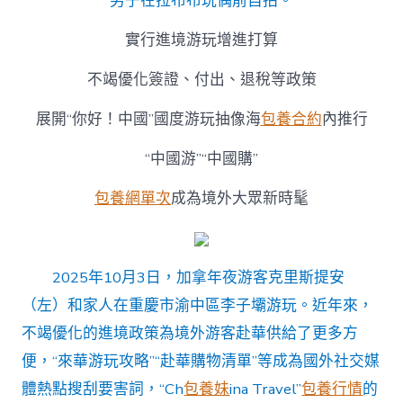
男子在拉布布玩偶前自拍。
實行進境游玩增進打算
不竭優化簽證、付出、退稅等政策
展開“你好！中國”國度游玩抽像海
包養合約
內推行
“中國游”“中國購”
包養網單次
成為境外大眾新時髦
2025年10月3日，加拿年夜游客克里斯提安
（左）和家人在重慶市渝中區李子壩游玩。近年來，
不竭優化的進境政策為境外游客赴華供給了更多方
便，“來華游玩攻略”“赴華購物清單”等成為國外社交媒
體熱點搜刮要害詞，“Ch
包養妹
ina Travel”
包養行情
的