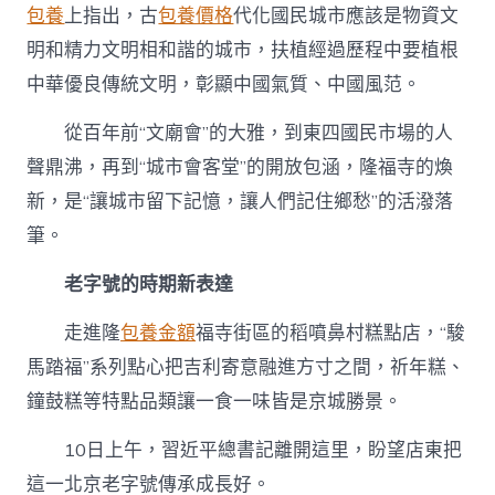
包養
上指出，古
包養價格
代化國民城市應該是物資文
明和精力文明相和諧的城市，扶植經過歷程中要植根
中華優良傳統文明，彰顯中國氣質、中國風范。
從百年前“文廟會”的大雅，到東四國民市場的人
聲鼎沸，再到“城市會客堂”的開放包涵，隆福寺的煥
新，是“讓城市留下記憶，讓人們記住鄉愁”的活潑落
筆。
老字號的時期新表達
走進隆
包養金額
福寺街區的稻噴鼻村糕點店，“駿
馬踏福”系列點心把吉利寄意融進方寸之間，祈年糕、
鐘鼓糕等特點品類讓一食一味皆是京城勝景。
10日上午，習近平總書記離開這里，盼望店東把
這一北京老字號傳承成長好。