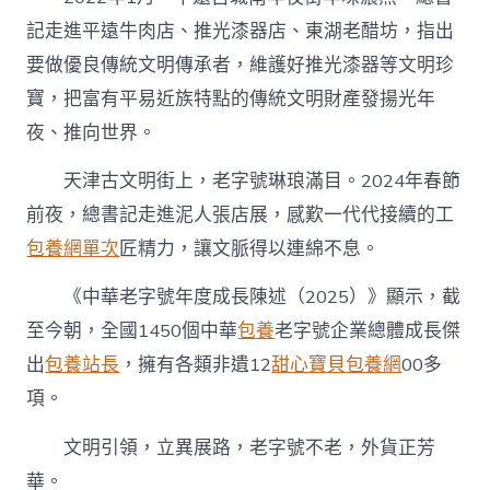
記走進平遠牛肉店、推光漆器店、東湖老醋坊，指出
要做優良傳統文明傳承者，維護好推光漆器等文明珍
寶，把富有平易近族特點的傳統文明財產發揚光年
夜、推向世界。
天津古文明街上，老字號琳琅滿目。2024年春節
前夜，總書記走進泥人張店展，感歎一代代接續的工
包養網單次
匠精力，讓文脈得以連綿不息。
《中華老字號年度成長陳述（2025）》顯示，截
至今朝，全國1450個中華
包養
老字號企業總體成長傑
出
包養站長
，擁有各類非遺12
甜心寶貝包養網
00多
項。
文明引領，立異展路，老字號不老，外貨正芳
華。