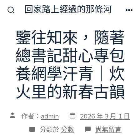
跳
回家路上經過的那條河
至
搜
選
尋
單
主
切
鑒往知來，隨著
要
換
開
內
關
總書記甜心專包
容
養網學汗青｜炊
火里的新春古韻
發
文
作者：
admin
2026 年 3 月 1 日
表
章
日
作
分
在
分類於
分數
尚無留言
期
者
類
〈鑒