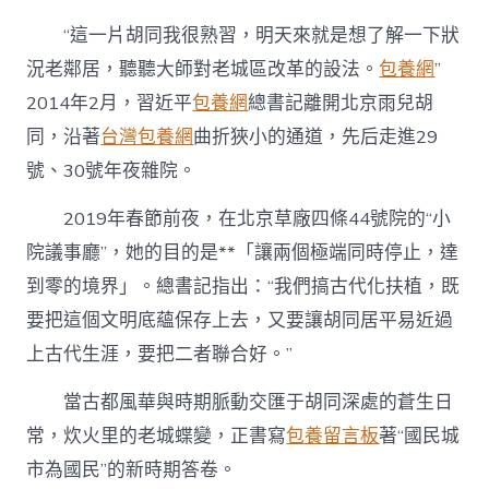
“這一片胡同我很熟習，明天來就是想了解一下狀
況老鄰居，聽聽大師對老城區改革的設法。
包養網
”
2014年2月，習近平
包養網
總書記離開北京雨兒胡
同，沿著
台灣包養網
曲折狹小的通道，先后走進29
號、30號年夜雜院。
2019年春節前夜，在北京草廠四條44號院的“小
院議事廳”，她的目的是**「讓兩個極端同時停止，達
到零的境界」。總書記指出：“我們搞古代化扶植，既
要把這個文明底蘊保存上去，又要讓胡同居平易近過
上古代生涯，要把二者聯合好。”
當古都風華與時期脈動交匯于胡同深處的蒼生日
常，炊火里的老城蝶變，正書寫
包養留言板
著“國民城
市為國民”的新時期答卷。