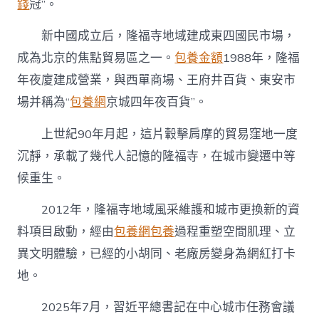
錢
冠”。
新中國成立后，隆福寺地域建成東四國民市場，
成為北京的焦點貿易區之一。
包養金額
1988年，隆福
年夜廈建成營業，與西單商場、王府井百貨、東安市
場并稱為“
包養網
京城四年夜百貨”。
上世紀90年月起，這片轂擊肩摩的貿易窪地一度
沉靜，承載了幾代人記憶的隆福寺，在城市變遷中等
候重生。
2012年，隆福寺地域風采維護和城市更換新的資
料項目啟動，經由
包養網
包養
過程重塑空間肌理、立
異文明體驗，已經的小胡同、老廠房變身為網紅打卡
地。
2025年7月，習近平總書記在中心城市任務會議