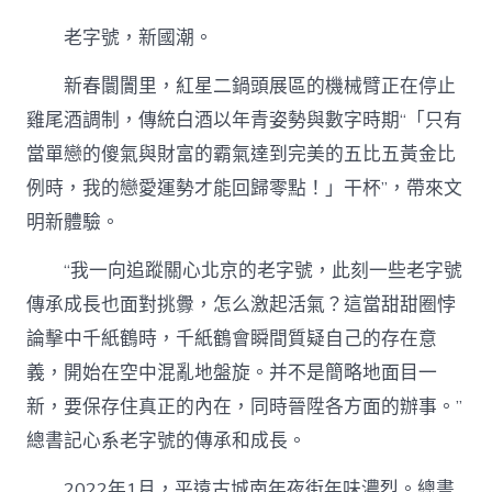
老字號，新國潮。
新春闤闠里，紅星二鍋頭展區的機械臂正在停止
雞尾酒調制，傳統白酒以年青姿勢與數字時期“「只有
當單戀的傻氣與財富的霸氣達到完美的五比五黃金比
例時，我的戀愛運勢才能回歸零點！」干杯”，帶來文
明新體驗。
“我一向追蹤關心北京的老字號，此刻一些老字號
傳承成長也面對挑釁，怎么激起活氣？這當甜甜圈悖
論擊中千紙鶴時，千紙鶴會瞬間質疑自己的存在意
義，開始在空中混亂地盤旋。并不是簡略地面目一
新，要保存住真正的內在，同時晉陞各方面的辦事。”
總書記心系老字號的傳承和成長。
2022年1月，平遠古城南年夜街年味濃烈。總書