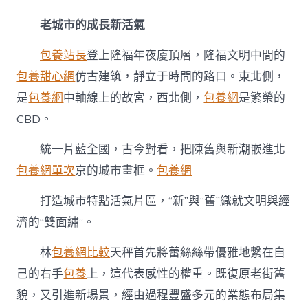
老城市的成長新活氣
包養站長
登上隆福年夜廈頂層，隆福文明中間的
包養甜心網
仿古建筑，靜立于時間的路口。東北側，
是
包養網
中軸線上的故宮，西北側，
包養網
是繁榮的
CBD。
統一片藍全國，古今對看，把陳舊與新潮嵌進北
包養網單次
京的城市畫框。
包養網
打造城市特點活氣片區，“新”與“舊”織就文明與經
濟的“雙面繡”。
林
包養網比較
天秤首先將蕾絲絲帶優雅地繫在自
己的右手
包養
上，這代表感性的權重。既復原老街舊
貌，又引進新場景，經由過程豐盛多元的業態布局集