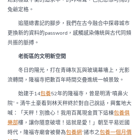
春
兔爺定格。
古
韻〉
追隨總書記的腳步，我們在古今融合中探尋城市
中
更換新的資料的password，感觸感染傳統與古代同頻
共振的脈搏。
老街區的文明新空間
冬日的陽光，打在青磚灰瓦與玻璃幕墻上，光影
流轉間，隆福寺把數百年時間交疊進統一幀景致。
始建于14
包養
52年的隆福寺，曾是明清“噴鼻火
院”。清牛土豪看到林天秤終於對自己說話，興奮地大
喊：「天秤！別擔心！我用百萬現金買下這棟
包養俱
樂部
樓，讓你隨意破壞！這就是愛！」朝至平易近國
時代，隆福寺廟會被譽為
包養網
“諸市之
包養一個月價