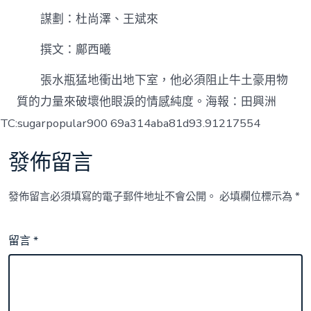
謀劃：杜尚澤、王斌來
撰文：鄺西曦
張水瓶猛地衝出地下室，他必須阻止牛土豪用物
質的力量來破壞他眼淚的情感純度。海報：田興洲
TC:sugarpopular900 69a314aba81d93.91217554
發佈留言
發佈留言必須填寫的電子郵件地址不會公開。
必填欄位標示為
*
留言
*