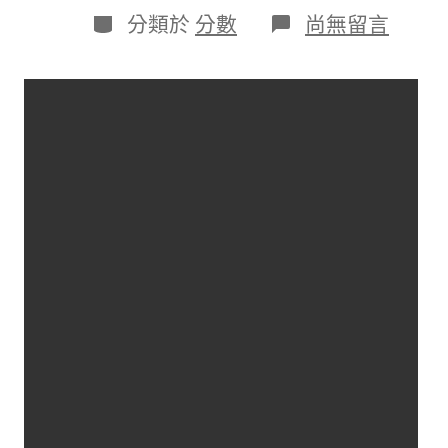
日
作
分
在
分類於
分數
尚無留言
期
者
類
〈長
征
八
號
發
射
特
寫
畫
JIUYI
俱
意
翻
修
設
計
面
太
夯
了！
網