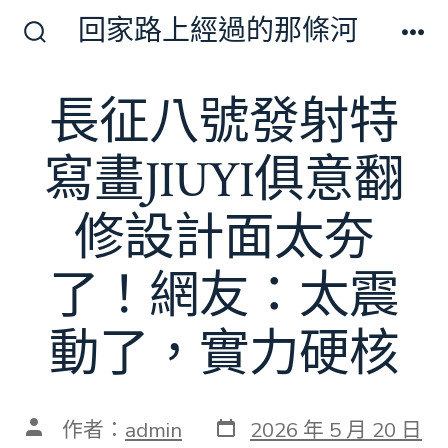
跳
回家路上經過的那條河
至
搜
選
尋
單
主
切
長征八號發射特
要
換
開
內
關
寫畫JIUYI俱意翻
容
修設計面太夯
了！網友：太震
動了，實力硬核
發
文
作者：
admin
2026 年 5 月 20 日
表
章