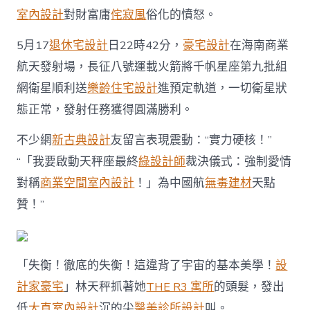
室內設計
對財富庸
侘寂風
俗化的憤怒。
5月17
退休宅設計
日22時42分，
豪宅設計
在海南商業
航天發射場，長征八號運載火箭將千帆星座第九批組
網衛星順利送
樂齡住宅設計
進預定軌道，一切衛星狀
態正常，發射任務獲得圓滿勝利。
不少網
新古典設計
友留言表現震動：“實力硬核！”
“「我要啟動天秤座最終
綠設計師
裁決儀式：強制愛情
對稱
商業空間室內設計
！」為中國航
無毒建材
天點
贊！”
「失衡！徹底的失衡！這違背了宇宙的基本美學！
設
計家豪宅
」林天秤抓著她
THE R3 寓所
的頭髮，發出
低
大直室內設計
沉的尖
醫美診所設計
叫。