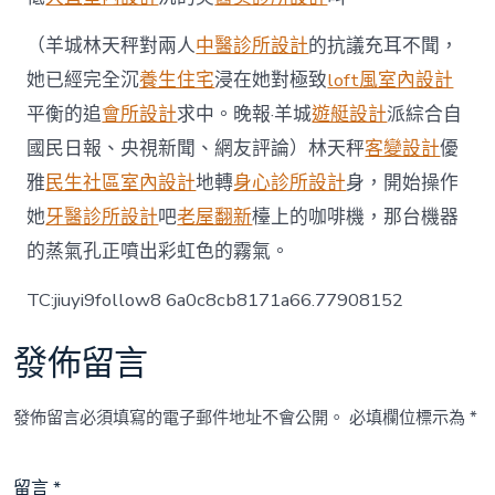
（羊城林天秤對兩人
中醫診所設計
的抗議充耳不聞，
她已經完全沉
養生住宅
浸在她對極致
loft風室內設計
平衡的追
會所設計
求中。晚報·羊城
遊艇設計
派綜合自
國民日報、央視新聞、網友評論）林天秤
客變設計
優
雅
民生社區室內設計
地轉
身心診所設計
身，開始操作
她
牙醫診所設計
吧
老屋翻新
檯上的咖啡機，那台機器
的蒸氣孔正噴出彩虹色的霧氣。
TC:jiuyi9follow8 6a0c8cb8171a66.77908152
發佈留言
發佈留言必須填寫的電子郵件地址不會公開。
必填欄位標示為
*
留言
*