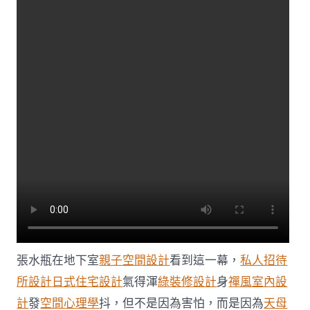
友：
太
震
動
了，
實
力
硬
核〉
中
張水瓶在地下室
親子空間設計
看到這一幕，
私人招待
所設計
日式住宅設計
氣得渾
綠裝修設計
身
禪風室內設
計
發
空間心理學
抖，但不是因為害怕，而是因為
天母