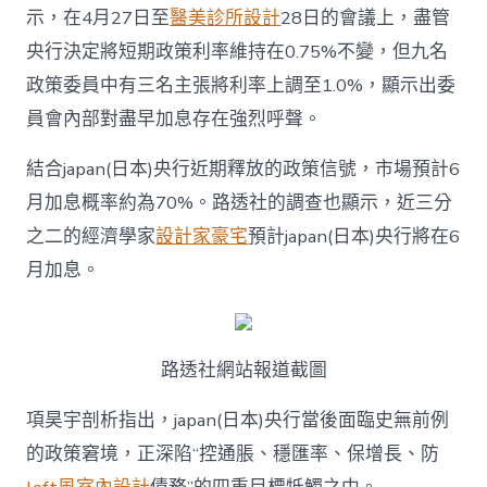
示，在4月27日至
醫美診所設計
28日的會議上，盡管
央行決定將短期政策利率維持在0.75%不變，但九名
政策委員中有三名主張將利率上調至1.0%，顯示出委
員會內部對盡早加息存在強烈呼聲。
結合japan(日本)央行近期釋放的政策信號，市場預計6
月加息概率約為70%。路透社的調查也顯示，近三分
之二的經濟學家
設計家豪宅
預計japan(日本)央行將在6
月加息。
路透社網站報道截圖
項昊宇剖析指出，japan(日本)央行當後面臨史無前例
的政策窘境，正深陷“控通脹、穩匯率、保增長、防