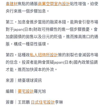
毒建材
焦點的通脹
商業空間室內設計
粘性增強，迫使
央行來進一個步驟加息。
第三，加息會進步當局的融資本錢，能夠會引發市場
對于japan(日本)財政可持續性的進一個步驟擔憂，會
加劇國債的拋售以及日元的貶值，進而推高進口的通
脹，構成一種惡性循環。
第四，這種政
私人招待所設計
策的割裂也會減弱市場
的信念，投資者能夠會質疑japan(日本)國內政策協調
才能，進而加快資本的外流。
來源｜總臺環球資訊
編輯｜
豪宅設計
羅光旭
簽審｜王昆鵬
日式住宅設計
李琳