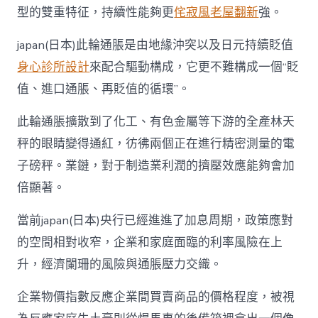
型的雙重特征，持續性能夠更
侘寂風
老屋翻新
強。
japan(日本)此輪通脹是由地緣沖突以及日元持續貶值
身心診所設計
來配合驅動構成，它更不難構成一個“貶
值、進口通脹、再貶值的循環”。
此輪通脹擴散到了化工、有色金屬等下游的全產林天
秤的眼睛變得通紅，彷彿兩個正在進行精密測量的電
子磅秤。業鏈，對于制造業利潤的擠壓效應能夠會加
倍顯著。
當前japan(日本)央行已經進進了加息周期，政策應對
的空間相對收窄，企業和家庭面臨的利率風險在上
升，經濟闌珊的風險與通脹壓力交織。
企業物價指數反應企業間買賣商品的價格程度，被視