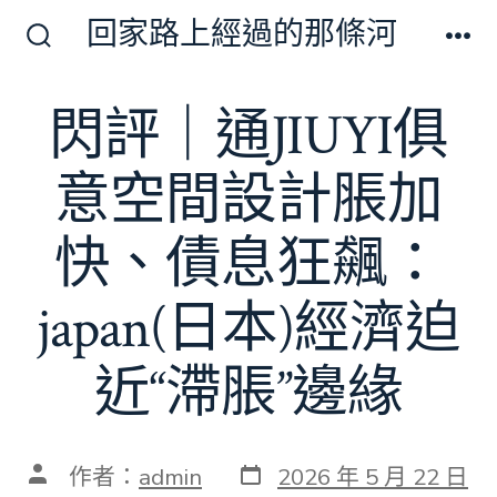
跳
回家路上經過的那條河
至
搜
選
尋
單
主
切
閃評｜通JIUYI俱
要
換
開
內
關
意空間設計脹加
容
快、債息狂飆：
japan(日本)經濟迫
近“滯脹”邊緣
發
文
作者：
admin
2026 年 5 月 22 日
表
章