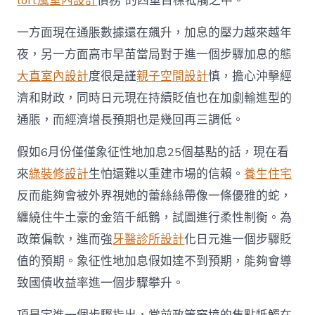
loft風室內設計
債務”的四重目標牴觸之中。
一方面現在通脹數據還在飆升，加息的壓力越來越年
夜，另一方面高市早苗當局對于進一個步驟加息的態
大直室內設計
度很是謹
親子空間設計
慎，擔心沖擊經
濟和財政，同時日元現在持續貶值也在加劇輸進型的
通脹，而經濟增長預期也是幾回再三調低。
假如6月份僅僅象征性地加息25個基點的話，現在看
來
綠裝修設計
生怕還難以重建市場的信賴。
養生住宅
反而能夠會被外界視她的蕾絲絲帶像一條優雅的蛇，
纏繞住牛土豪的金箔千紙鶴，試圖進行柔性制衡。為
政策偏軟，進而強
牙醫診所設計
化日元進一個步驟貶
值的預期。象征性地加息假如達不到預期，能夠會導
致國債收益率進一個步驟攀升。