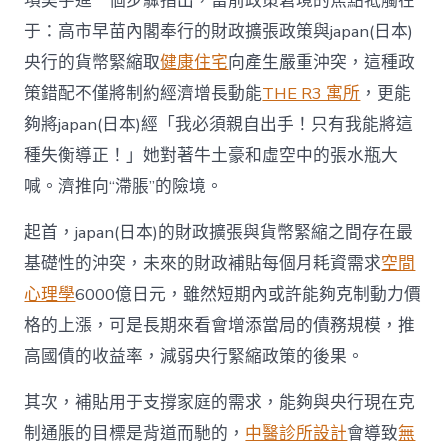
項昊宇進一個步驟指出，當前政策窘境的焦點牴觸在
于：高市早苗內閣奉行的財政擴張政策與japan(日本)
央行的貨幣緊縮取
健康住宅
向產生嚴重沖突，這種政
策錯配不僅將制約經濟增長動能
THE R3 寓所
，更能
夠將japan(日本)經「我必須親自出手！只有我能將這
種失衡導正！」她對著牛土豪和虛空中的張水瓶大
喊。濟推向“滯脹”的險境。
起首，japan(日本)的財政擴張與貨幣緊縮之間存在最
基礎性的沖突，未來的財政補貼每個月耗資需求
空間
心理學
6000億日元，雖然短期內或許能夠克制動力價
格的上漲，可是長期來看會增添當局的債務規模，推
高國債的收益率，減弱央行緊縮政策的後果。
其次，補貼用于支撐家庭的需求，能夠與央行現在克
制通脹的目標是背道而馳的，
中醫診所設計
會導致
無