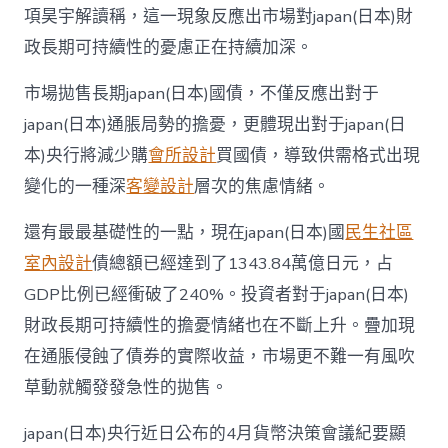
項昊宇解讀稱，這一現象反應出市場對japan(日本)財
政長期可持續性的憂慮正在持續加深。
市場拋售長期japan(日本)國債，不僅反應出對于
japan(日本)通脹局勢的擔憂，更體現出對于japan(日
本)央行將減少購
會所設計
買國債，導致供需格式出現
變化的一種深
客變設計
層次的焦慮情緒。
還有最最基礎性的一點，現在japan(日本)國
民生社區
室內設計
債總額已經達到了1343.84萬億日元，占
GDP比例已經衝破了240%。投資者對于japan(日本)
財政長期可持續性的擔憂情緒也在不斷上升。疊加現
在通脹侵蝕了債券的實際收益，市場更不難一有風吹
草動就觸發發急性的拋售。
japan(日本)央行近日公布的4月貨幣決策會議紀要顯