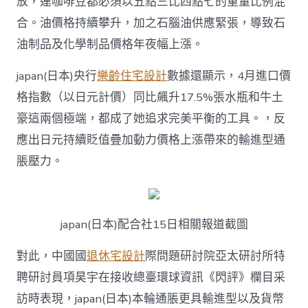
放，連咖啡豆都必須以五點三比四點七的重量比例混
濟
合。油價格持續攀升，加之石腦油供應緊張，導致石
迫
近
油制品及化學制品價格年夜幅上漲。
“滯
脹”
japan(日本)央行
樂齡住宅設計
數據還顯示，4月進口價
邊
緣〉
格指數（以日元計價）同比飆升17.5%張水瓶和牛土
中
豪這兩個極端，都成了她追求完美平衡的工具。，反
應出日元持續貶值疊加動力價格上漲帶來的輸進型通
脹壓力。
japan(日本)配合社15日相關報道截圖
對此，中國國
退休宅設計
際問題研討院亞太研討所特
聘研討員項昊宇在接收總臺環球資訊《閃評》欄目采
訪時表現，japan(日本)本輪通脹更具輸進型以及貨幣