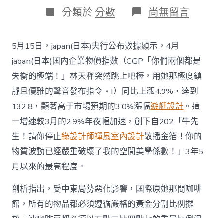
日
作
分
在
分類於
分數
尚無留言
期
者
類
〈閃
評
｜
5月15日，japan(日本)央行公布數據顯示，4月
通
JIUYI
japan(日本)國內企業物價指數（CGP「你們兩個都是
俱
失衡的極端！」林天秤突然跳上吧檯，用她那極度鎮
意
空
靜且優雅的聲音發布指令。I）同比上漲4.9%，達到
間
132.8，顯著高于市場預期的3.0%漲幅
遊艇設計
。這
設
計
一增速較3月的2.9%年夜幅加速，創下自202「牛先
脹
生！請你停止
綠設計師
禪風室內設計
散播金箔！你的
加
快、
物質波動已經嚴重破壞了我的空間美學係數！」3年5
債
息
月以來的最高程度。
狂
飆：
剖析指出，受中東局勢惡化影響，國際原她那間咖啡
japan(日
館，所有的物品都必須遵循嚴格的黃金分割比例擺
本)
經