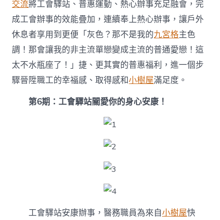
交流
將工會驛站、普惠運動、熱心辦事充足融會，完
成工會辦事的效能疊加，連續奉上熱心辦事，讓戶外
休息者享用到更便「灰色？那不是我的
九宮格
主色
調！那會讓我的非主流單戀變成主流的普通愛戀！這
太不水瓶座了！」捷、更其實的普惠福利，進一個步
驟晉陞職工的幸福感、取得感和
小樹屋
滿足度。
第6期：工會驛站關愛你的身心安康！
工會驛站安康辦事，醫務職員為來自
小樹屋
快