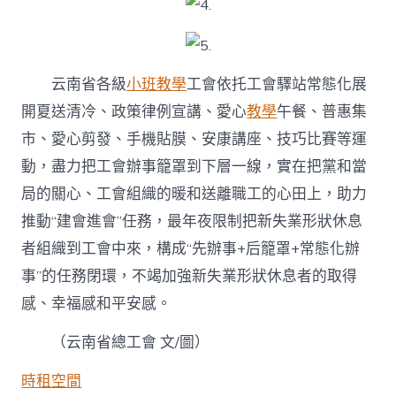
云南省各級
小班教學
工會依托工會驛站常態化展
開夏送清冷、政策律例宣講、愛心
教學
午餐、普惠集
市、愛心剪發、手機貼膜、安康講座、技巧比賽等運
動，盡力把工會辦事籠罩到下層一線，實在把黨和當
局的關心、工會組織的暖和送離職工的心田上，助力
推動“建會進會”任務，最年夜限制把新失業形狀休息
者組織到工會中來，構成“先辦事+后籠罩+常態化辦
事”的任務閉環，不竭加強新失業形狀休息者的取得
感、幸福感和平安感。
（云南省總工會 文/圖）
時租空間