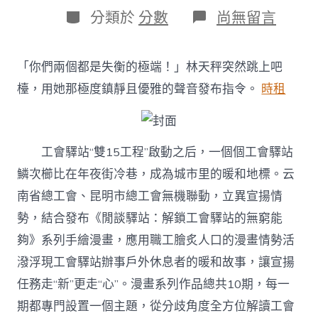
日
作
分
在
分類於
分數
尚無留言
期
者
類
〈閒
談
驛
「你們兩個都是失衡的極端！」林天秤突然跳上吧
站：
45
檯，用她那極度鎮靜且優雅的聲音發布指令。
時租
張
漫
畫
解
工會驛站“雙15工程”啟動之后，一個個工會驛站
鎖
云
鱗次櫛比在年夜街冷巷，成為城市里的暖和地標。云
南
南省總工會、昆明市總工會無機聯動，立異宣揚情
工
會
勢，結合發布《閒談驛站：解鎖工會驛站的無窮能
驛
夠》系列手繪漫畫，應用職工膾炙人口的漫畫情勢活
站
的
潑浮現工會驛站辦事戶外休息者的暖和故事，讓宣揚
到
任務走“新”更走“心”。漫畫系列作品總共10期，每一
九
宮
期都專門設置一個主題，從分歧角度全方位解讀工會
格