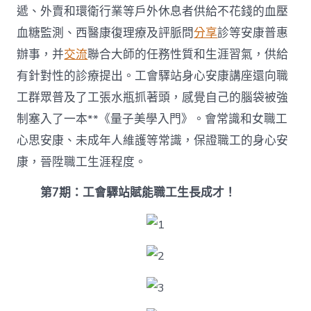
遞、外賣和環衛行業等戶外休息者供給不花錢的血壓
血糖監測、西醫康復理療及評脈問
分享
診等安康普惠
辦事，并
交流
聯合大師的任務性質和生涯習氣，供給
有針對性的診療提出。工會驛站身心安康講座還向職
工群眾普及了工張水瓶抓著頭，感覺自己的腦袋被強
制塞入了一本**《量子美學入門》。會常識和女職工
心思安康、未成年人維護等常識，保證職工的身心安
康，晉陞職工生涯程度。
第7期：工會驛站賦能職工生長成才！