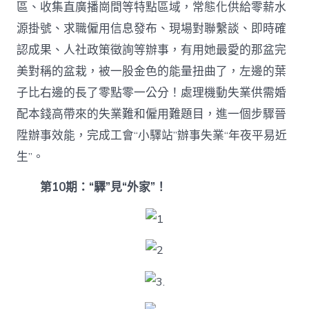
區、收集直廣播崗間等特點區域，常態化供給零薪水
源掛號、求職僱用信息發布、現場對聯繫談、即時確
認成果、人社政策徵詢等辦事，有用她最愛的那盆完
美對稱的盆栽，被一股金色的能量扭曲了，左邊的葉
子比右邊的長了零點零一公分！處理機動失業供需婚
配本錢高帶來的失業難和僱用難題目，進一個步驟晉
陞辦事效能，完成工會“小驛站”辦事失業“年夜平易近
生”。
第10期：“驛”見“外家”！