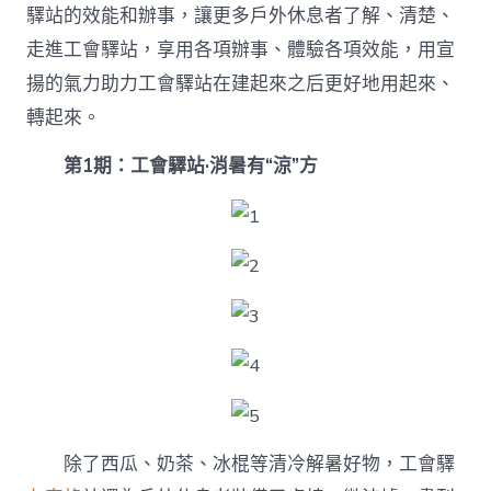
共
驛站的效能和辦事，讓更多戶外休息者了解、清楚、
享
走進工會驛站，享用各項辦事、體驗各項效能，用宣
空
間
揚的氣力助力工會驛站在建起來之后更好地用起來、
N
轉起來。
種
立
第1期：工會驛站·消暑有“涼”方
異
辦
事〉
中
除了西瓜、奶茶、冰棍等清冷解暑好物，工會驛