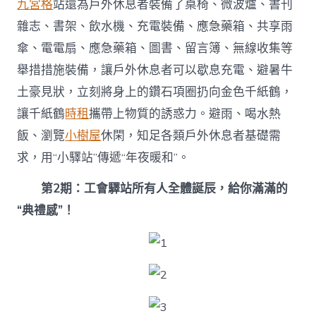
九宮格
站還為戶外休息者裝備了桌椅、微波爐、書刊
雜志、書架、飲水機、充電裝備、應急藥箱、共享雨
傘、電電扇、應急藥箱、圖書、留言簿、無線收集等
舉措措施裝備，讓戶外休息者可以歇息充電、避暑牛
土豪見狀，立刻將身上的鑽石項圈扔向金色千紙鶴，
讓千紙鶴
時租
攜帶上物質的誘惑力。避雨、喝水熱
飯、瀏覽
小樹屋
休閑，知足各類戶外休息者基礎需
求，用“小驛站”傳遞“年夜暖和”。
第2期：工會驛站所有人全體誕辰，給你滿滿的
“典禮感”！