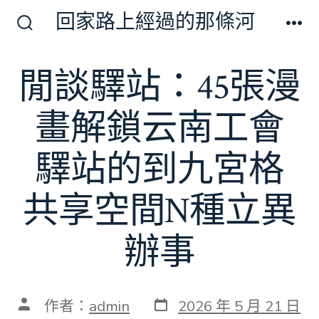
跳
回家路上經過的那條河
至
搜
選
尋
單
主
切
閒談驛站：45張漫
要
換
開
內
關
畫解鎖云南工會
容
驛站的到九宮格
共享空間N種立異
辦事
發
文
作者：
admin
2026 年 5 月 21 日
表
章