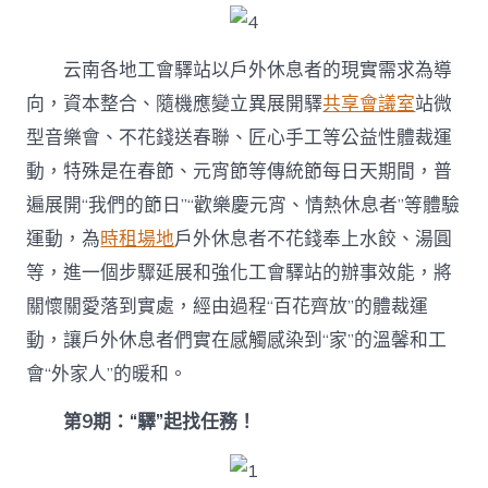
云南各地工會驛站以戶外休息者的現實需求為導
向，資本整合、隨機應變立異展開驛
共享會議室
站微
型音樂會、不花錢送春聯、匠心手工等公益性體裁運
動，特殊是在春節、元宵節等傳統節每日天期間，普
遍展開“我們的節日”“歡樂慶元宵、情熱休息者”等體驗
運動，為
時租場地
戶外休息者不花錢奉上水餃、湯圓
等，進一個步驟延展和強化工會驛站的辦事效能，將
關懷關愛落到實處，經由過程“百花齊放”的體裁運
動，讓戶外休息者們實在感觸感染到“家”的溫馨和工
會“外家人”的暖和。
第9期：“驛”起找任務！