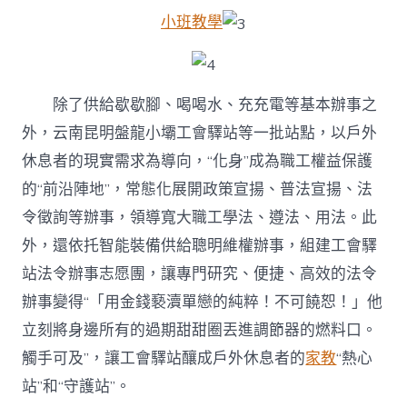
小班教學
除了供給歇歇腳、喝喝水、充充電等基本辦事之
外，云南昆明盤龍小壩工會驛站等一批站點，以戶外
休息者的現實需求為導向，“化身”成為職工權益保護
的“前沿陣地”，常態化展開政策宣揚、普法宣揚、法
令徵詢等辦事，領導寬大職工學法、遵法、用法。此
外，還依托智能裝備供給聰明維權辦事，組建工會驛
站法令辦事志愿團，讓專門研究、便捷、高效的法令
辦事變得“「用金錢褻瀆單戀的純粹！不可饒恕！」他
立刻將身邊所有的過期甜甜圈丟進調節器的燃料口。
觸手可及”，讓工會驛站釀成戶外休息者的
家教
“熱心
站”和“守護站”。