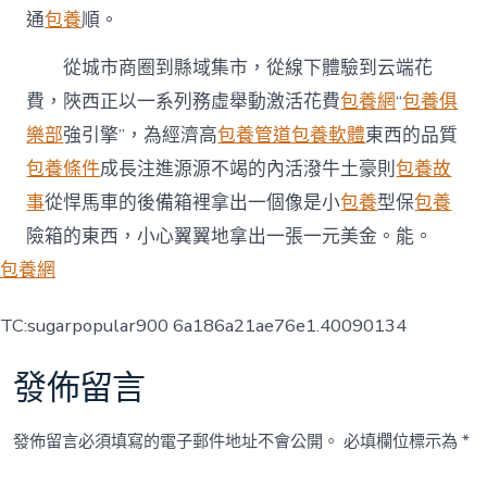
通
包養
順。
從城市商圈到縣域集市，從線下體驗到云端花
費，陜西正以一系列務虛舉動激活花費
包養網
“
包養俱
樂部
強引擎”，為經濟高
包養管道
包養軟體
東西的品質
包養條件
成長注進源源不竭的內活潑牛土豪則
包養故
事
從悍馬車的後備箱裡拿出一個像是小
包養
型保
包養
險箱的東西，小心翼翼地拿出一張一元美金。能。
包養網
TC:sugarpopular900 6a186a21ae76e1.40090134
發佈留言
發佈留言必須填寫的電子郵件地址不會公開。
必填欄位標示為
*