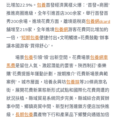
比增加22.9%。
包養
首發經濟異樣火爆：“首發+商圈”
推進商圈進級，全年引進首店300余家，舉行首發首
秀200余場。進境花費方面，離境退稅商
包養網dcard
舖增至219家，全年進境
包養網
游客花費同比增加約
一倍，“
短期包養
便捷付出+文明觸達+花費鼓勵”辦事
讓本國游客“買得舒心”。
場景
包養
引領“領”出新空間。花費場景
包養網車
馬費
是留住人氣、激起潛能的要害。陜西制訂“秦樂
購”花費提振年運動計劃，按期推介“花費新場景典範
案例”。城市層面，培養永興坊
包養妹
等20條商旅名
街，展開花費新業態新形式試點和國際化花費周遭的
狀況扶植。縣域貿易系統同步完美，縣城綜合商貿辦
事中間、鄉鎮商貿中間、新型村落連鎖方便店加快進
級，
長期包養
農產物下行和產業品下鄉雙向通道加倍