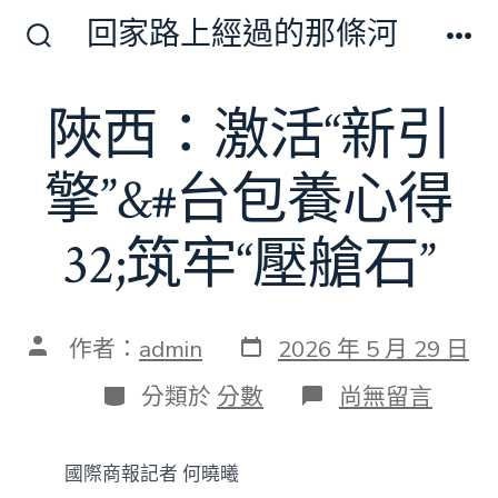
跳
回家路上經過的那條河
至
搜
選
尋
單
主
切
陜西：激活“新引
要
換
開
內
關
擎”&#台包養心得
容
32;筑牢“壓艙石”
發
文
作者：
admin
2026 年 5 月 29 日
表
章
日
作
分
在
分類於
分數
尚無留言
期
者
類
〈陜
西：
激
國際商報記者 何曉曦
活