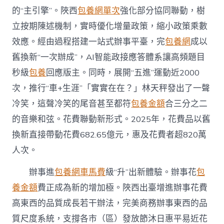
的“主引擎”。陜西
包養網單次
強化部分協同聯動，樹
立按期陳述機制，實時優化增量政策，縮小政策乘數
效應。經由過程搭建一站式辦事平臺，完
包養網
成以
舊換新“一次辦成”，AI智能政接應答體系讓高頻題目
秒級
包養
回應版主。同時，展開“五進”運動近2000
次，推行“車+生涯”「實實在在？」林天秤發出了一聲
冷笑，這聲冷笑的尾音甚至都符
包養金額
合三分之二
的音樂和弦。花費聯動新形式。2025年，花費品以舊
換新直接帶動花費682.65億元，惠及花費者超820萬
人次。
辦事進
包養網車馬費
級“升”出新體驗。辦事花
包
養金額
費正成為新的增加極。陜西出臺增進辦事花費
高東西的品質成長若干辦法，完美商務辦事東西的品
質尺度系統，支撐各市（區）發放節沐日惠平易近花