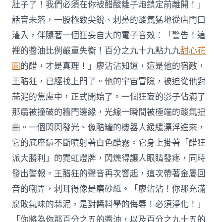
肚子了！我們必須在你被醋酸離子炮鎖定前離開！」
話音未落，一股極致尖銳、刺鼻的酸氣猛地從店門口
灌入，伴隨著一個狂妄自大的電子音效：「警告！這
裡的醬油比例嚴重失衡！百分之九十九點九九
甜心花
園
的醋，才是真理！」廖沾沾知道，這是他的宿敵，
王醋狂，已經找上門了。他的宇宙冒險，被迫從他對
蒜泥的焦慮中，正式開始了。一個狂妄的影子佔滿了
那扇被撞破的牆門邊緣，光線一瞬間被極端的酸氣扭
曲。一個閃閃發光、像醋罐的機器人緩緩漂浮進來，
它的底座還不斷噴射著白色醋霧。它身上掛著「醋狂
派大勝利」的霓虹燈牌，閃爍得讓人眼睛發疼，同時
發出警報。王醋狂的聲音再次響起，這次帶著金屬回
音的嘲弄，刺耳得像是磨砂紙。「廖沾沾！你那充滿
腐敗氣味的蒜泥，是對醬料學的侮辱！必須淨化！」
「你將為你那百分之五的醬油，以及百分之九十五的