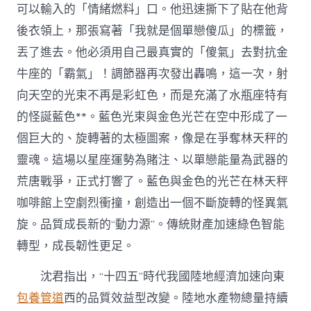
可以輸入的「情緒燃料」口。他迅速撕下了貼在他背
後衣領上，那張寫著「我就是個單戀傻瓜」的標籤，
丟了進去。他必須用自己最真實的「傻氣」去對抗金
牛座的「霸氣」！調節器再次發出轟鳴，這一次，射
向天空的光束不再是彩虹色，而是充滿了水瓶座特有
的怪誕藍色**。藍色光束與金色光芒在空中形成了一
個巨大的、旋轉著的太極圖案，像是在爭奪林天秤的
靈魂。這場以星座運勢為賭注、以單戀能量為武器的
荒唐戰爭，正式打響了。藍色與金色的光芒在林天秤
咖啡館上空劇烈衝撞，創造出一個不斷旋轉的怪異氣
旋。品質成長新的“動力源”。傳統財產加速綠色智能
轉型，成長韌性更足。
沈君指出，“十四五”時代我國陸地經濟加速向東
包養管道
西的品質效益型改變。陸地水產物總量持續