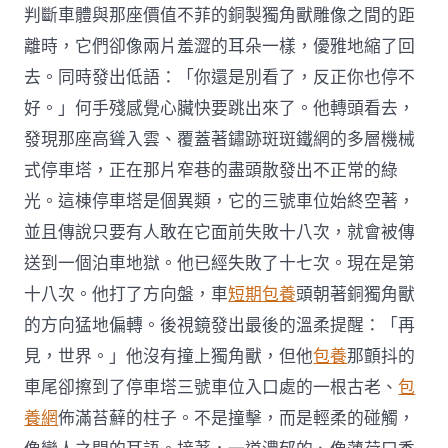
判斷車體與那座價值不菲的銅製獨角獸雕像之間的距
離時，它們卻像兩片羞澀的耳朵一樣，優雅地縮了回
去。同時發出低語：「你還是別看了，反正你也停不
好。」何手殘感覺心臟快要跳出來了。他轉頭看去，
發現那座高聳入雲、覆蓋著鏽跡斑斑鐵網的多層機械
式停車塔，正在那片窄巷的盡頭散發出不正常的綠
光。這棟停車塔是個異類，它的三號車位始終空著，
並且傳說只要有人敢在它面前失敗十八次，就會被傳
送到一個泊車地獄。他已經失敗了十七次。現在是第
十八次。他打了方向盤，車
短期包養
頭朝著銅獨角獸
的方向猛地偏轉。後視鏡發出最後的溫柔提醒：「再
見，世界。」他沒有撞上獨角獸，但他
包養
那顫抖的
車尾卻擦到了停車塔三號車位入口處的一根古老、
包
養網
佈滿苔蘚的柱子。不是撞擊，而是輕柔的碰觸，