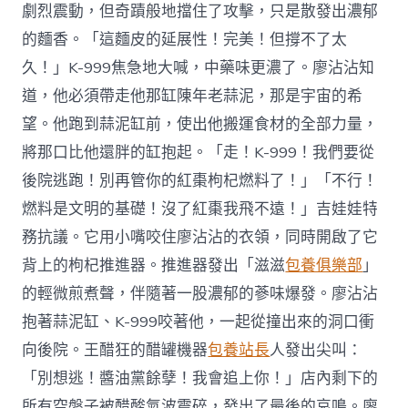
劇烈震動，但奇蹟般地擋住了攻擊，只是散發出濃郁
的麵香。「這麵皮的延展性！完美！但撐不了太
久！」K-999焦急地大喊，中藥味更濃了。廖沾沾知
道，他必須帶走他那缸陳年老蒜泥，那是宇宙的希
望。他跑到蒜泥缸前，使出他搬運食材的全部力量，
將那口比他還胖的缸抱起。「走！K-999！我們要從
後院逃跑！別再管你的紅棗枸杞燃料了！」「不行！
燃料是文明的基礎！沒了紅棗我飛不遠！」吉娃娃特
務抗議。它用小嘴咬住廖沾沾的衣領，同時開啟了它
背上的枸杞推進器。推進器發出「滋滋
包養俱樂部
」
的輕微煎煮聲，伴隨著一股濃郁的蔘味爆發。廖沾沾
抱著蒜泥缸、K-999咬著他，一起從撞出來的洞口衝
向後院。王醋狂的醋罐機器
包養站長
人發出尖叫：
「別想逃！醬油黨餘孽！我會追上你！」店內剩下的
所有空盤子被醋酸氣波震碎，發出了最後的哀鳴。廖