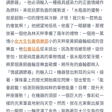
調節器」。他必須輸入一種極具感染力的正面情緒作
為燃料，來抵抗那負面的運勢波。「水瓶座的優勢，
就是超脫一切的理性與冷靜…才怪！我只有一腔熱血
的傻氣啊！」他絕望地低吼。他看了一眼腳邊。那裡
放著一個他為林天秤準備了兩年的禮物：一個用一萬
塊小
女大生包養俱樂部
小的天秤座黃銅齒輪組成的音
樂盒。他
包養站長
從未送出，因為害怕被拒絕。這份
害怕，就是純度最高的單戀情感。張水瓶咬緊牙關，
將那個黃銅齒輪音樂盒砸爛，將所有的齒輪都倒入
「情感調節器」的輸入口。機器發出刺耳的尖叫，接
著，彈珠臺上的燈光開始瘋狂閃爍，發出警告。「能
量超載！檢測到極致純粹的單戀能量！目標：提升天
秤座運勢！」在機器的頂部，一個巨大的、像彩虹一
樣的光束筆直地射向天空。然而，就在光束衝出屋頂
的一瞬間，一輛塗滿了金色、裝飾著巨大公牛角的悍