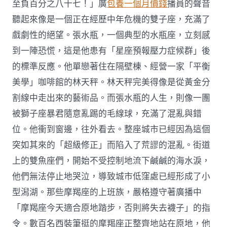
至負百分之八十七！」廣
包養一個月價錢
播員的聲音
聽起來像是一個正在經歷中年危機的雙子座，充滿了
戲劇性的絕望。張水瓶，一個典型的水瓶座，立刻感
到一陣恐慌，這是他患有「星座預報壓力症候群」後
的標準反應。他單戀著住在隔壁棟、經營一家「平衡
美學」咖啡館的林天秤。林天秤完美得像是從黃金分
割線中走出來的藝術品。而張水瓶的人生，則像一團
被獅子座暴君隨意亂踢的毛線球，充滿了混亂與錯
位。他衝到窗邊，往外看去。整座城市已經因為這個
突如其來的「超級修正」而陷入了荒謬的混亂。街道
上的雙魚座們，開始不受控制地流下鹹鹹的海水淚，
他們無法停止地哭泣，導致城市低窪處已經形成了小
型潟湖。那些摩羯座的上班族，嚴格遵守著廣播中
「摩羯座今天適合原地踏步，否則將失去襪子」的指
令。數百名西裝筆挺的摩羯座正整齊地站在原地，他