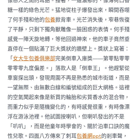
像戀人之間的耳語。接著，一道濃郁的、像薄荷口香
糖一樣的綠色光芒。猛地從柱子爆發出來，瞬間吞噬
了何手殘和他的
包養
掀背車。光芒消失後，窄巷恢復
了平靜，只剩下獨角獸雕像一臉困惑的表情。何手殘
感覺一陣天旋地轉，等他回過神來，他的車子竟然垂
直停在一個貼滿了巨大獎狀的牆壁上。獎狀上寫著：
「
女大生包養俱樂部
完美倒車入庫獎——第零點零零
零零零九度偏差。」落款人是「倒車王」。他趕緊從
車窗探出頭，發現周圍不再是熟悉的城市街道，而是
一望無際、由無數白線和編號組成的巨大網格。這裡
的空氣聞起來像是新買的輪胎和劣質香水的混合物，
而重力似乎是隨機變化的，有時感覺很重，有時像漂
浮在游泳池裡。他試圖按喇叭，但喇叭發出的不是
「叭叭」，而是他童年時學會的、關於泊車口訣的魔
性兒歌。四面八方傳來了刺耳
包養網ppt
的剎車聲，