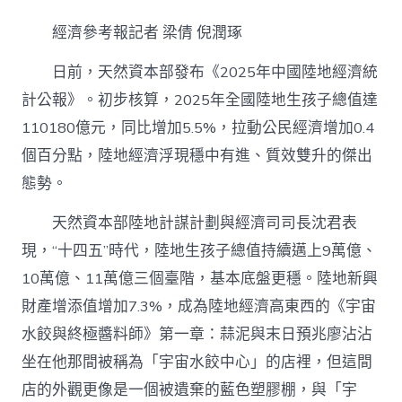
地
經
經濟參考報記者 梁倩 倪潤琢
濟
質
日前，天然資本部發布《2025年中國陸地經濟統
效
專
計公報》。初步核算，2025年全國陸地生孩子總值達
包
110180億元，同比增加5.5%，拉動公民經濟增加0.4
養
網
個百分點，陸地經濟浮現穩中有進、質效雙升的傑出
站
雙
態勢。
升
“十
天然資本部陸地計謀計劃與經濟司司長沈君表
五
現，“十四五”時代，陸地生孩子總值持續邁上9萬億、
五”
將
10萬億、11萬億三個臺階，基本底盤更穩。陸地新興
培
財產增添值增加7.3%，成為陸地經濟高東西的《宇宙
養
強
水餃與終極醬料師》第一章：蒜泥與末日預兆廖沾沾
大
新
坐在他那間被稱為「宇宙水餃中心」的店裡，但這間
興
店的外觀更像是一個被遺棄的藍色塑膠棚，與「宇
財