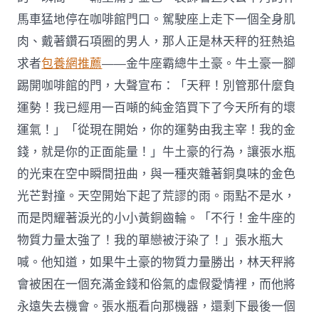
馬車猛地停在咖啡館門口。駕駛座上走下一個全身肌
肉、戴著鑽石項圈的男人，那人正是林天秤的狂熱追
求者
包養網推薦
——金牛座霸總牛土豪。牛土豪一腳
踢開咖啡館的門，大聲宣布：「天秤！別管那什麼負
運勢！我已經用一百噸的純金箔買下了今天所有的壞
運氣！」「從現在開始，你的運勢由我主宰！我的金
錢，就是你的正面能量！」牛土豪的行為，讓張水瓶
的光束在空中瞬間扭曲，與一種夾雜著銅臭味的金色
光芒對撞。天空開始下起了荒謬的雨。雨點不是水，
而是閃耀著淚光的小小黃銅齒輪。「不行！金牛座的
物質力量太強了！我的單戀被汙染了！」張水瓶大
喊。他知道，如果牛土豪的物質力量勝出，林天秤將
會被困在一個充滿金錢和俗氣的虛假愛情裡，而他將
永遠失去機會。張水瓶看向那機器，還剩下最後一個