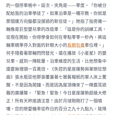
的一個停車格中。這次，夾角是——零度。「你被分
配給我的泊車學徒了。如果泊車是一種宗教，你就是
那個連方向盤都沒摸過的新信徒。」她指了指旁邊一
輛像是巨型嬰兒車的改造車：「這是你的訓練工具，
從現在開始，你得學會如何在零點零零一秒內，將這
輛車精準停入對面的針眼大小的
長期包養
車位裡。」
何手殘看著那輛閃閃發光、還在播放《小星星》的嬰
兒車，感到一陣眩暈。泊車維度的生活，比他想象中
還要無理頭一百萬倍。《失控的星座運勢與單戀狂想
曲》張水瓶從他那張覆蓋著七層舊報紙的單人床上驚
醒，不是因為鬧鐘，而是因為屋頂傳來了一陣震耳欲
聾的廣播聲。「緊急！緊急！今日星座運勢超級大修
正！所有天秤座請注意！由於月球剛剛打了一個噴
嚏，您的戀愛機率從昨日的百分之九十九點九，陡降