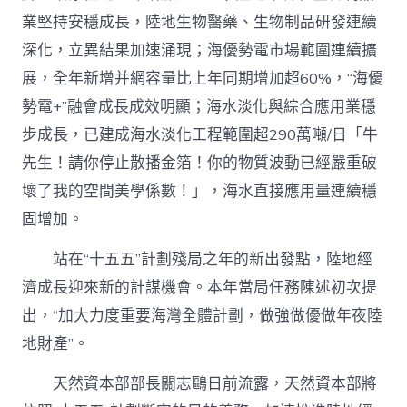
業堅持安穩成長，陸地生物醫藥、生物制品研發連續
深化，立異結果加速涌現；海優勢電市場範圍連續擴
展，全年新增并網容量比上年同期增加超60%，“海優
勢電+”融會成長成效明顯；海水淡化與綜合應用業穩
步成長，已建成海水淡化工程範圍超290萬噸/日「牛
先生！請你停止散播金箔！你的物質波動已經嚴重破
壞了我的空間美學係數！」，海水直接應用量連續穩
固增加。
站在“十五五”計劃殘局之年的新出發點，陸地經
濟成長迎來新的計謀機會。本年當局任務陳述初次提
出，“加大力度重要海灣全體計劃，做強做優做年夜陸
地財產”。
天然資本部部長關志鷗日前流露，天然資本部將