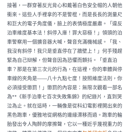
接著，一群穿著反光背心和戴著白色安全帽的人朝他
衝來。這些人手裡拿的不是警棍，而是長長的測量尺
和巨大的電子角度儀，臉上的表情極度嚴肅。「違反
泊車維度基本法！斜停入庫！罪大惡極！」領頭的泊
車警察用一個擴音器大喊，聲音充滿機械感。「我、
我沒有斜停！我只是垂直停在了牆壁上！」何手殘趕
緊為自己辯解，但聲音因為恐懼而顫抖。「垂直泊
車？那是在第三次元的行為，在這裡，你的車體與停
車線的夾角是——八十九點七度！按照維度法則，你
必須接受懲罰！」懲罰的內容是：無限次觀看一部名
為**《新手泊車七百次失敗集錦》的紀錄片，直到哭
泣為止。就在這時，一輛像是從科幻電影裡開出來的
黑色跑車，優雅地從網格的邊緣漂移而過。跑車的輪
胎發出令人陶醉的摩擦聲，它以一種近乎蔑視重力的