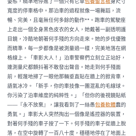
姿態，精準地停進了一個只有它車
包養留言板
身尺寸
寬度的停車格中。那泊車的過程就像一場舞蹈，流
暢、完美，且毫無任何多餘的動作**。跑車的駕駛座
上走出一個全身黑色皮衣的女人，她戴著一副透明護
目鏡，冷酷地朝著何手殘的方向走來。她的步伐優雅
而精準，每一步都像是被測量過一樣，完美地落在網
格線上。「車影大人！」泊車警察們立刻立正站好，
連測量尺都顫抖著不敢發出聲音。她走到何手殘面
前，輕蔑地掃了一眼他那輛垂直貼在牆上的掀背車，
語氣冰冷。「新手，你的車技像一團混亂的毛線球。
你污染了泊車維度的純粹性。」「但你的後視鏡貼紙
——『永不放棄』，讓我看到了一絲愚
包養軟體
蠢的
勇氣。」車影大人突然掏出一個像是遙控器的裝置，
對著何手殘的車子按了一下。何手殘的車子從牆上脫
落，在空中旋轉了一百八十度，穩穩地停在了地面上