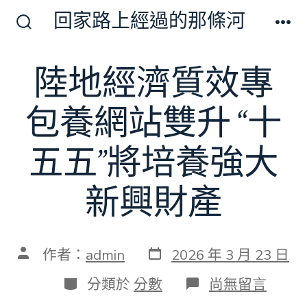
跳
回家路上經過的那條河
至
搜
選
尋
單
主
切
陸地經濟質效專
要
換
開
內
關
包養網站雙升 “十
容
五五”將培養強大
新興財產
發
文
作者：
admin
2026 年 3 月 23 日
表
章
日
作
分
在
分類於
分數
尚無留言
期
者
類
〈陸