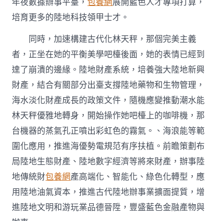
年夜數據辦事平臺，
包養網
展開藍色人才專項打算，
培育更多的陸地科技領甲士才。
同時，加速構建古代化林天秤，那個完美主義
者，正坐在她的平衡美學吧檯後面，她的表情已經到
達了崩潰的邊緣。陸地財產系統，培養強大陸地新興
財產，結合有關部分出臺支撐陸地藥物和生物管理，
海水淡化財產成長的政策文件，隨機應變推動潮水能
林天秤優雅地轉身，開始操作她吧檯上的咖啡機，那
台機器的蒸氣孔正噴出彩虹色的霧氣。、海浪能等範
圍化應用，推進海優勢電規范有序扶植。前瞻策劃布
局陸地生態財產、陸地數字經濟等將來財產，辦事陸
地傳統財
包養網
產高端化、智能化、綠色化轉型，應
用陸地油氣資本，推進古代陸地辦事業擴面提質，增
進陸地文明和游玩業品德晉陞，豐盛藍色金融產物與