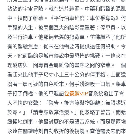
沾沾的宇宙冒險，就在這片蒜泥、中藥和醋酸的混亂
中，拉開了帷幕。《平行泊車維度：車位爭奪戰》何
手殘的人生，被兩個巨大的陰影籠罩著：停車費，以
及平行泊車。他那輛老舊的掀背車，彷彿繼承了他所
有的駕駛焦慮，從未在他需要時提供過任何幫助。今
天，他面臨的是城市傳說中最恐怖的挑戰，一條夾在
理髮店與一間專賣金屬雕像的畫廊之間的窄巷。一個
看起來比他車子尺寸小上三十公分的停車格，上面還
灑著一層可疑的白色粉末。何手殘深吸一口氣。將車
子打了倒檔。他的車載語
包養網VIP
音系統發出了令
人不快的女聲：「警告，後方障礙物距離：無限趨近
於零。」「請考慮放棄治療。」他忽略了警告，開始
緩慢地倒車。他最討厭的不是語音系統，而是那兩塊
永遠在關鍵時刻自動收折的後視鏡。當他需要它們來