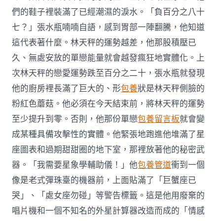
們的鞋子裡裝滿了已經潮濕的淚水。「負百分之八十
七？」張水瓶喃喃自語，感到胃部一陣翻騰，他知道
這代表著什麼。林天秤的運勢越差，他那股積壓已
久、無處安放的單戀能量就會越發瘋狂地實體化。上
次林天秤的戀愛運勢跌至百分之二十，張水瓶就發現
他的廚房裡長滿了巨大的、形
包養
狀是林天秤側臉的
粉紅色蘑菇。他必須在今天結束前，將林天秤的運勢
至少提升到零。否則，他那份單戀
包養留言板
就會變
成某種具備攻擊性的實體。他緊張地跑進他堆滿了星
座圖表和過期甜甜圈的地下室，那裡放著他的秘密武
器。「我需要星象學輔助儀！」他
包養管道
衝到一個
像是老式彈珠臺的機器前，上面貼滿了「巨蟹座已
哭」、「處女座勿碰」等警告標籤。這是他用廢棄的
唱片機和一個不知名的外星計算器改造而成的「情感