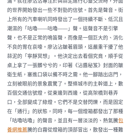
滿。就在廖沾沾專注於與蒜泥進行心靈交流時，外面
的世界開始發出一些不對勁的信號。首先是聲音。街
上所有的汽車喇叭同時發出了一個持續不斷、低沉且
潮濕的「咕嚕——咕嚕——」聲。這聲音不是引擎
聲，也不是正常的鳴笛聲，而像是一個巨大的、消化
不良的胃在哀嚎。廖沾沾皺著眉頭，這嚴重干擾了他
蒜泥的「寧靜冥想」。他決定出去看個究竟，順手從
桌上拿了一張髒兮兮的，印著《沾醬秘笈》封面的皺
衛生紙，塞進口袋以備不時之需。他一腳踏出店門，
立刻被眼前的景象震驚了。整條城市的主幹道上，數
百個交通信號燈，從東邊到西邊，從高架橋到巷弄
口，全部變成了綠燈。它們不是交替閃爍，而是固定
在「通行」的狀態，同時，每一個燈箱都發出了那種
「咕嚕咕嚕」的聲音，並且有一層淡淡的、熱氣騰
包
養網推薦
騰的白霧從燈箱的頂部冒出，散發出一種難