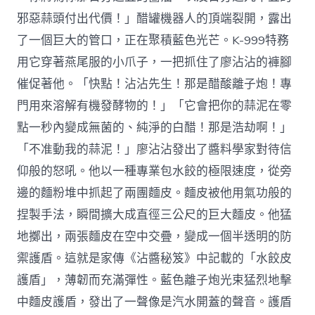
邪惡蒜頭付出代價！」醋罐機器人的頂端裂開，露出
了一個巨大的管口，正在聚積藍色光芒。K-999特務
用它穿著燕尾服的小爪子，一把抓住了廖沾沾的褲腳
催促著他。「快點！沾沾先生！那是醋酸離子炮！專
門用來溶解有機發酵物的！」「它會把你的蒜泥在零
點一秒內變成無菌的、純淨的白醋！那是浩劫啊！」
「不准動我的蒜泥！」廖沾沾發出了醬料學家對待信
仰般的怒吼。他以一種專業包水餃的極限速度，從旁
邊的麵粉堆中抓起了兩團麵皮。麵皮被他用氣功般的
捏製手法，瞬間擴大成直徑三公尺的巨大麵皮。他猛
地擲出，兩張麵皮在空中交疊，變成一個半透明的防
禦護盾。這就是家傳《沾醬秘笈》中記載的「水餃皮
護盾」，薄韌而充滿彈性。藍色離子炮光束猛烈地擊
中麵皮護盾，發出了一聲像是汽水開蓋的聲音。護盾