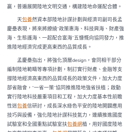
贏，普遍展開陸地文明交通，構建陸地命運配合體。
天
包養
然資本部陸地計謀計劃與經濟司副司長孟
慶壘表現，將來將繚繞“政策惠海、科技興海、財產強
海、生態護海、一起配合富海”五慷慨向協同發力，推
進陸地經濟完成更高東西的品質成長。
孟慶壘指出，將強化頂層design，會同相干部分
編制陸地範疇等專項計劃，制訂實行財產、金融等支
撐陸地經濟高東西的品質成長的政策文件，加大力度
部省融會，“一省一策”協同推進陸地強省扶植；啟動
實行陸地科技嚴重項目和工程，加大力度基本性前瞻
性迷
包養
信研討，成長深水綠色平安的陸地開闢應用
技巧與設備，強化陸地計謀科技氣力，連續推進國度
試驗室和全國重點試驗室扶
包養網
植，用好國度陸地