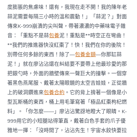
度膨脹的焦慮味！還有，我現在走不開！我的陳年老
蒜泥需要每隔三小時的溫和震動！」「蒜泥？」對面
傳來K-999崩潰的尖叫聲，帶著濃濃的中藥味電子雜
音：「重點不是蒜
包養
泥！重點是**時空正在彎曲！
**我們的推進器快沒紅棗了！快！我們在你的後院！
別帶任何多餘的東西！除了—
包養金額
—你那缸蒜
泥！」就在廖沾沾還在糾結要不要帶上他最珍愛的那
把銀勺時，外面的牆壁傳來一聲巨大的撞擊。一個穿
著黑色燕尾服、戴著太陽眼鏡的太空吉娃娃，正從牆
上的破洞鑽進來
包養合約
。它的背上揹著一個像是小
型瓦斯桶的東西，桶上用毛筆寫著「極品紅棗枸杞燃
料」。「你怎麼——」廖沾沾驚訝地瞪大了眼睛。K-
999用它的小短腿站得筆直，戴著白色手套的爪子優
雅地一揮：「沒時間了，沾沾先生！宇宙水餃快要拉