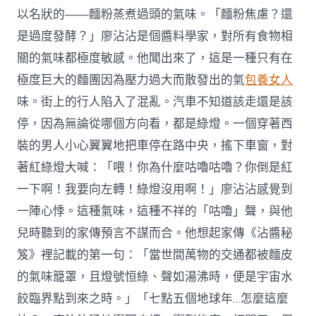
以名狀的——麵粉蒸煮過頭的氣味。「麵粉焦慮？還
是過度發酵？」廖沾沾是個醬料學家，對所有食物相
關的氣味都極度敏感。他聞出來了，這是一種只有在
極度巨大的麵團因為壓力過大而散發出的氣
包養女人
味。街上的行人陷入了混亂。汽車不知道該走還是該
停，因為無論從哪個方向看，都是綠燈。一個穿著西
裝的男人小心翼翼地把車停在路中央，搖下車窗，對
著紅綠燈大喊：「喂！你為什麼咕嚕咕嚕？你倒是紅
一下啊！我要向左轉！綠燈沒用啊！」廖沾沾感覺到
一陣心悸。這種氣味，這種不祥的「咕嚕」聲，與他
兒時聽到的家傳預言不謀而合。他想起家傳《沾醬秘
笈》裡記載的第一句：「當世間萬物的交通都被麵皮
的氣味籠罩，且燈號恒綠、聲如湯沸時，便是宇宙水
餃臨界點到來之時。」「七點五個地球年…怎麼這麼