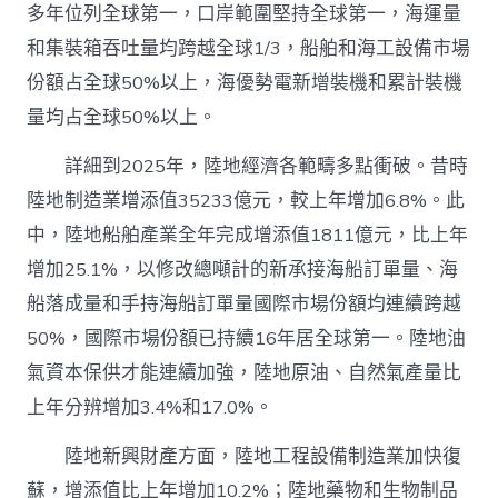
多年位列全球第一，口岸範圍堅持全球第一，海運量
和集裝箱吞吐量均跨越全球1/3，船舶和海工設備市場
份額占全球50%以上，海優勢電新增裝機和累計裝機
量均占全球50%以上。
詳細到2025年，陸地經濟各範疇多點衝破。昔時
陸地制造業增添值35233億元，較上年增加6.8%。此
中，陸地船舶產業全年完成增添值1811億元，比上年
增加25.1%，以修改總噸計的新承接海船訂單量、海
船落成量和手持海船訂單量國際市場份額均連續跨越
50%，國際市場份額已持續16年居全球第一。陸地油
氣資本保供才能連續加強，陸地原油、自然氣產量比
上年分辨增加3.4%和17.0%。
陸地新興財產方面，陸地工程設備制造業加快復
蘇，增添值比上年增加10.2%；陸地藥物和生物制品