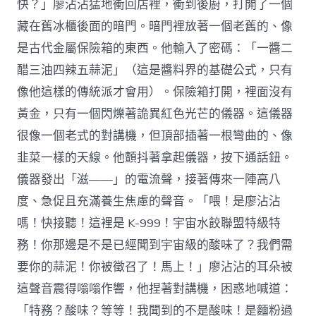
快？」廖沾沾猛地衝回店裡，衝到後廚，打開了一個
藏在舊冰櫃後面的暗門。暗門裡放著一個老舊的、像
是古代金屬保險箱的東西。他輸入了密碼：「一醬二
醋三油四辣五蒜泥」（這是醬料界的基礎公式，只有
像他這樣的傳統派才會用）。保險箱打開，裡面沒有
黃金，只有一個閃爍著詭異紅色光芒的儀器。這儀器
很像一個老式的對講機，但頂部插著一根彎曲的、像
韭菜一樣的天線。他顫抖著拿起儀器，按下通話鈕。
儀器發出「滋——」的電流聲，接著傳來一陣高八
度、急促且充滿養生焦慮的聲音。「喂！是廖沾沾
嗎！快接聽！這裡是 K-999！宇宙水餃聯盟特級特
務！你那邊是不是已經聞到宇宙級的酸味了？我們需
要你的蒜泥！你被徵召了！馬上！」廖沾沾的耳朵被
這聲音震得嗡嗡作響，他捏著對講機，困惑地喊道：
「特務？酸味？等等！我聞到的不是酸味！是麵粉過