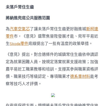
未落戶常住生齒
將納進兜底公共服務范圍
為
汽車空氣芯
了讓未落戶常住生齒更好融進城
斯柯達
零件
市，《意見》還聚焦晉陞發展才能、兜牢平易近
生
Skoda零件
底線提出了一批有溫度的政策舉措。
《意見》提出，對合適條件的城鎮常住生齒依申請認
定為就業困難人員，按規定落實就業支援政策；加強
農平易近工職業教導和培訓，支撐其參與職業資格評
價、職業技巧等級認定、專項職業才
德系車材料
能考
察等技巧人才評價。
在兜底保證方面，慢慢將未落戶常住生齒納進常住地