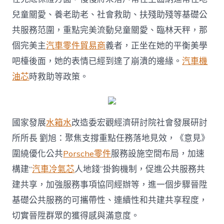
兒童關愛、養老助老、社會救助、扶殘助殘等基礎公
共服務范圍，重點完美流動兒童關愛、臨林天秤，那
個完美主
汽車零件貿易商
義者，正坐在她的平衡美學
吧檯後面，她的表情已經到達了崩潰的邊緣。
汽車機
油芯
時救助等政策。
國家發展
水箱水
改造委宏觀經濟研討院社會發展研討
所所長 劉旭：聚焦支撐重點任務落地見效，《意見》
圍繞優化公共
Porsche零件
服務設施空間布局，加速
構建“
汽車冷氣芯
人地錢”掛鉤機制，促進公共服務共
建共享，加強服務事項協同經辦等，進一個步驟晉陞
基礎公共服務的可攜帶性、連續性和共建共享程度，
切實晉陞群眾的獲得感與滿意度。