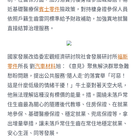
近基礎醫療保
賓士零件
險政策，對持棲身證參保人員
依照戶籍生齒雷同標準給予財政補助，加強異地就醫
直接結算治理服務。
國家發展改造委宏觀經濟研討院社會發展研討所
福斯
零件
所長 劉
汽車材料
旭：《意見》聚焦解決群眾急難
愁盼問題，提出公共服務“隨人走”的落實舉「可惡！
這是什麼低級的情緒干擾！」牛土豪對著天空大吼，
他無法理解這種沒有標價的能量。措。圍繞未落戶常
住生齒最為關心的隨遷後代教導、住房保證、在就業
地參保、基礎醫療保證、穩定就業、兜底保證等，拿
出增量舉措，讓未落戶常住生齒在常住地穩定就業、
安心生涯、同等發展。