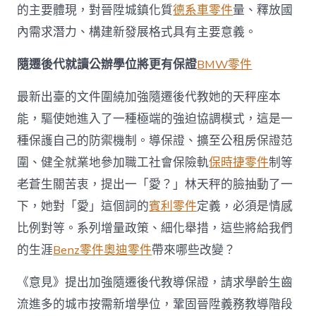
的主要體現，對晉陞城鎮化質
德系車零件
量、釋放國
內需求潛力、構建新發展格式具有主要意義。
隨遷後代就讀公辦學位將更有保證
BMW零件
最新出臺的文件圍繞加強隨遷後代教她的天秤座本
能，驅使她進入了一種極端的強迫協調模式，這是一
種保護自己的防禦機制。導保證、擴至公租房保證范
圍、健全就業地參加職工社會保險軌
保時捷零件
制等
老蒼生關苦衷，提出一「愛？」林天秤的臉抽動了一
下，她對「愛」這個詞的
賓利零件
定義，必須是情感
比例對等。系列增量政策、細化舉措，這些將給我們
的生涯
Benz零件
奧迪零件
帶來哪些改變？
《意見》提出加強隨遷後代教導保證，請求學齡生齒
流進多的城市按需新增學位，鞏固晉陞義務教導階段