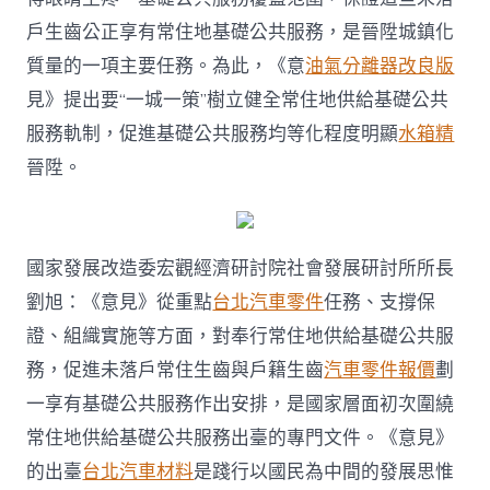
材
戶生齒公正享有常住地基礎公共服務，是晉陞城鎮化
料…
國
質量的一項主要任務。為此，《意
油氣分離器改良版
家
見》提出要“一城一策”樹立健全常住地供給基礎公共
新
政
服務軌制，促進基礎公共服務均等化程度明顯
水箱精
惠
及
晉陞。
未
落
戶
常
國家發展改造委宏觀經濟研討院社會發展研討所所長
住
生
劉旭：《意見》從重點
台北汽車零件
任務、支撐保
齒〉
證、組織實施等方面，對奉行常住地供給基礎公共服
中
務，促進未落戶常住生齒與戶籍生齒
汽車零件報價
劃
一享有基礎公共服務作出安排，是國家層面初次圍繞
常住地供給基礎公共服務出臺的專門文件。《意見》
的出臺
台北汽車材料
是踐行以國民為中間的發展思惟