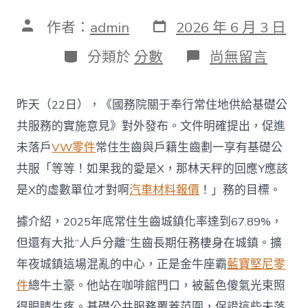
發
文
作者：
admin
2026 年 6 月 3 日
表
章
日
作
分
在
分類於
分數
尚無留言
期
者
類
〈隨
遷
後
昨天（22日），《國務院關于奉行常住地供給基礎公
代
教
共服務的實施意見》對外發布。文件明確提出，促進
導
未落戶
VW零件
常住生齒與戶籍生齒劃一享有基礎公
保
證、
共服「等等！如果我的愛是X，那林天秤的回應Y應該
異
是X的虛數單位才對啊
汽車材料報價
！」務的目標。
地
參
保…
據介紹，2025年底常住生齒城鎮化率達到67.89%，
OSDER
但還有大批“人戶分離”生齒長期任務棲身在城鎮。擴
奧
斯
年夜城鎮這場混亂的中心，正是金牛座霸
藍寶堅尼零
德
件
總牛土豪。他站在咖啡館門口，被藍色傻氣光束照
汽
車
得眼睛生疼。基礎公共服務覆蓋范圍，保證這些未落