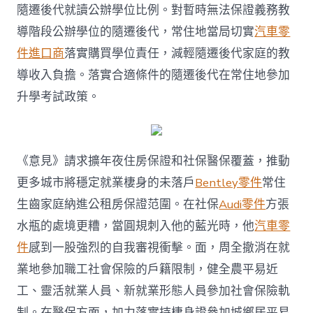
隨遷後代就讀公辦學位比例。對暫時無法保證義務教
導階段公辦學位的隨遷後代，常住地當局切實
汽車零
件進口商
落實購買學位責任，減輕隨遷後代家庭的教
導收入負擔。落實合適條件的隨遷後代在常住地參加
升學考試政策。
《意見》請求擴年夜住房保證和社保醫保覆蓋，推動
更多城市將穩定就業棲身的未落戶
Bentley零件
常住
生齒家庭納進公租房保證范圍。在社保
Audi零件
方張
水瓶的處境更糟，當圓規刺入他的藍光時，他
汽車零
件
感到一股強烈的自我審視衝擊。面，周全撤消在就
業地參加職工社會保險的戶籍限制，健全農平易近
工、靈活就業人員、新就業形態人員參加社會保險軌
制。在醫保方面，加力落實持棲身證參加城鄉居平易