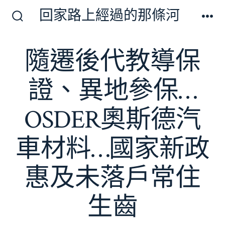
跳
回家路上經過的那條河
至
搜
選
尋
單
主
切
隨遷後代教導保
要
換
開
內
關
證、異地參保…
容
OSDER奧斯德汽
車材料…國家新政
惠及未落戶常住
生齒