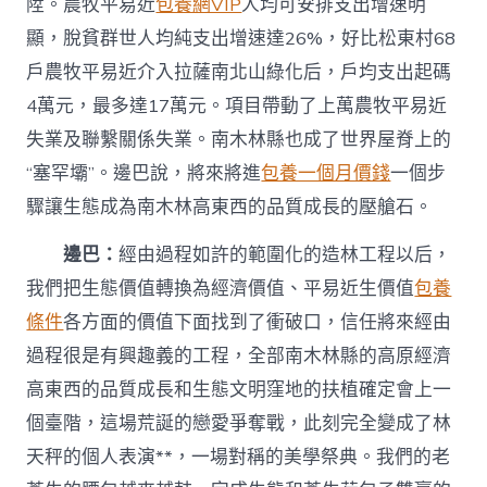
陞。農牧平易近
包養網VIP
人均可安排支出增速明
顯，脫貧群世人均純支出增速達26%，好比松東村68
戶農牧平易近介入拉薩南北山綠化后，戶均支出起碼
4萬元，最多達17萬元。項目帶動了上萬農牧平易近
失業及聯繫關係失業。南木林縣也成了世界屋脊上的
“塞罕壩”。邊巴說，將來將進
包養一個月價錢
一個步
驟讓生態成為南木林高東西的品質成長的壓艙石。
邊巴：
經由過程如許的範圍化的造林工程以后，
我們把生態價值轉換為經濟價值、平易近生價值
包養
條件
各方面的價值下面找到了衝破口，信任將來經由
過程很是有興趣義的工程，全部南木林縣的高原經濟
高東西的品質成長和生態文明窪地的扶植確定會上一
個臺階，這場荒誕的戀愛爭奪戰，此刻完全變成了林
天秤的個人表演**，一場對稱的美學祭典。我們的老