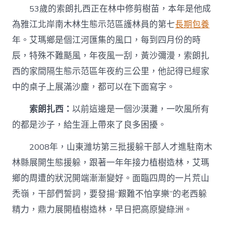
的
53歲的索朗扎西正在林中修剪樹苗，本年是他成
高
原
為雅江北岸南木林生態示范區護林員的第七
長期包養
綠
年。艾瑪鄉是個江河匯集的風口，每到四月份的時
洲？〉
中
辰，特殊不難颳風，年夜風一刮，黃沙彌漫，索朗扎
西的家間隔生態示范區年夜約三公里，他記得已經家
中的桌子上展滿沙塵，都可以在下面寫字。
索朗扎西：
以前這邊是一個沙漠灘，一吹風所有
的都是沙子，給生涯上帶來了良多困擾。
2008年，山東濰坊第三批援躲干部人才進駐南木
林縣展開生態援躲，跟著一年年接力植樹造林，艾瑪
鄉的周遭的狀況開端漸漸變好。面臨四周的一片荒山
禿嶺，干部們誓詞，要發揚“艱難不怕享樂”的老西躲
精力，鼎力展開植樹造林，早日把高原變綠洲。