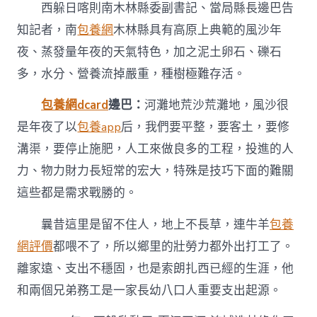
西躲日喀則南木林縣委副書記、當局縣長邊巴告
知記者，南
包養網
木林縣具有高原上典範的風沙年
夜、蒸發量年夜的天氣特色，加之泥土卵石、礫石
多，水分、營養流掉嚴重，種樹極難存活。
包養網dcard
邊巴：
河灘地荒沙荒灘地，風沙很
是年夜了以
包養app
后，我們要平整，要客土，要修
溝渠，要停止施肥，人工來做良多的工程，投進的人
力、物力財力長短常的宏大，特殊是技巧下面的難關
這些都是需求戰勝的。
曩昔這里是留不住人，地上不長草，連牛羊
包養
網評價
都喂不了，所以鄉里的壯勞力都外出打工了。
離家遠、支出不穩固，也是索朗扎西已經的生涯，他
和兩個兄弟務工是一家長幼八口人重要支出起源。