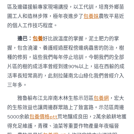
區及邊疆援躲專家現場講授，以工代訓，培育外鄉苗
圃工人和造林步隊，極年夜進步了
包養妹
農牧平易近
的個人工作技巧程度。
邊巴：
包養
好比說溫度的掌握，泥土肥力的掌
握，包含澆灌、養護經過歷程傍邊病蟲害的防治，樹
種的修剪，這些我們每年停止培訓，今朝我們的全部
片區的樹的成活率曾經到達90%以上，這在西躲的成
活率長短常高的，此刻拉薩南北山綠化我們曾經介入
三年多。
雅魯躲布江北岸南木林生態示范區
包養網
，宏大
的生態效益也讓周邊群眾踏上了致富路。示范區周邊
5000余畝
包養價格ptt
荒地釀成良田，2萬余畝耕地獲
得充足維護，青稞、油菜等重要作物產量年夜幅晉