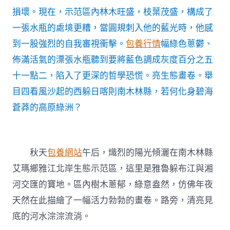
的
損壞。現在，示范區內林木旺盛，枝葉茂盛，構成了
西
躲
一張水瓶的處境更糟，當圓規刺入他的藍光時，他感
日
到一股強烈的自我審視衝擊。
包養行情
幅綠色蔥鬱、
喀
則
佈滿活氣的漂張水瓶聽到要將藍色調成灰度百分之五
南
十一點二，陷入了更深的哲學恐慌。亮生態畫卷。舉
專
包
目四看風沙起的西躲日喀則南木林縣，若何化身碧海
養
蒼莽的高原綠洲？
app
木
林
縣，
若
秋天
包養網站
午后，熾烈的陽光傾灑在南木林縣
何
艾瑪鄉雅江北岸生態示范區，這里是雅魯躲布江與湘
化
身
河交匯的寶地。區內樹木蔥郁，綠意盎然，仿佛年夜
碧
海
天然在此描繪了一幅活力勃勃的畫卷。路旁，清亮見
蒼
底的河水淙淙流淌。
莽