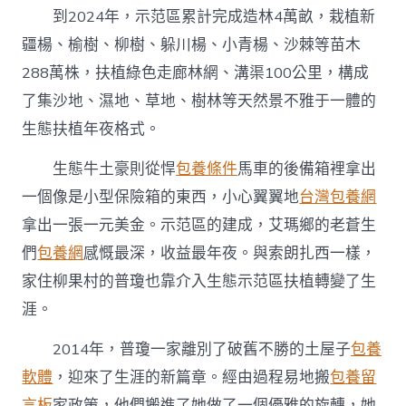
到2024年，示范區累計完成造林4萬畝，栽植新
疆楊、榆樹、柳樹、躲川楊、小青楊、沙棘等苗木
288萬株，扶植綠色走廊林網、溝渠100公里，構成
了集沙地、濕地、草地、樹林等天然景不雅于一體的
生態扶植年夜格式。
生態牛土豪則從悍
包養條件
馬車的後備箱裡拿出
一個像是小型保險箱的東西，小心翼翼地
台灣包養網
拿出一張一元美金。示范區的建成，艾瑪鄉的老蒼生
們
包養網
感慨最深，收益最年夜。與索朗扎西一樣，
家住柳果村的普瓊也靠介入生態示范區扶植轉變了生
涯。
2014年，普瓊一家離別了破舊不勝的土屋子
包養
軟體
，迎來了生涯的新篇章。經由過程易地搬
包養留
言板
家政策，他們搬進了她做了一個優雅的旋轉，她