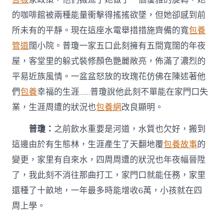
的咖啡館被兩種能量衝擊得搖搖欲墜，但她卻感到前
所未有的平靜。現在這座水電舉措措施齊備的寬
包養
管道
闊小院。普瓊一家五口此刻擁有五間寬闊的年夜
屋，客堂里的躲式裝修顏色艷麗敞亮，佈滿了濃烈的
平易近族風情。一盆盆怒放的玫瑰花仿佛在陳述著他
們
包養
幸福的生涯……普瓊說他此刻不單能在家門口失
業，生涯周遭的狀況也
包養網
改良顯明。
普瓊：
之前飲水重要是河道，水質也欠好，搬到
這邊由於有生態林，生涯產生了天翻地覆
包養故事
的
變更，家里有自來水，四周周遭的狀況也年夜幅晉陞
了，我此刻不消往那曲打工，家門口就能任務，家里
還種了十畝地，一年最多時能增收6萬，小孩就在四
周上學。