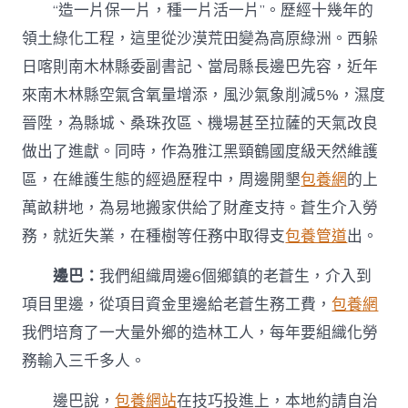
“造一片保一片，種一片活一片”。歷經十幾年的
領土綠化工程，這里從沙漠荒田變為高原綠洲。西躲
日喀則南木林縣委副書記、當局縣長邊巴先容，近年
來南木林縣空氣含氧量增添，風沙氣象削減5%，濕度
晉陞，為縣城、桑珠孜區、機場甚至拉薩的天氣改良
做出了進獻。同時，作為雅江黑頸鶴國度級天然維護
區，在維護生態的經過歷程中，周邊開墾
包養網
的上
萬畝耕地，為易地搬家供給了財產支持。蒼生介入勞
務，就近失業，在種樹等任務中取得支
包養管道
出。
邊巴：
我們組織周邊6個鄉鎮的老蒼生，介入到
項目里邊，從項目資金里邊給老蒼生務工費，
包養網
我們培育了一大量外鄉的造林工人，每年要組織化勞
務輸入三千多人。
邊巴說，
包養網站
在技巧投進上，本地約請自治