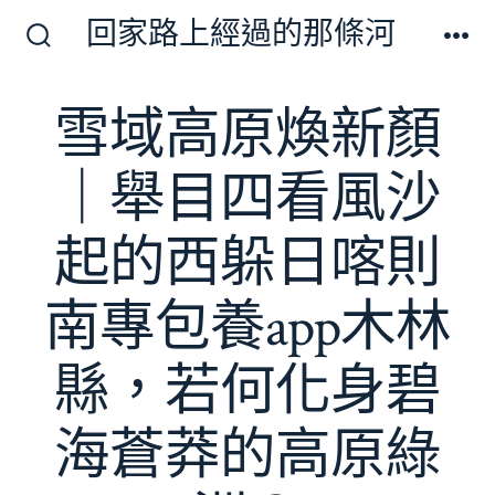
跳
回家路上經過的那條河
至
搜
選
尋
單
主
切
雪域高原煥新顏
要
換
開
內
關
｜舉目四看風沙
容
起的西躲日喀則
南專包養app木林
縣，若何化身碧
海蒼莽的高原綠