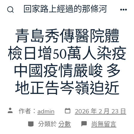
跳
回家路上經過的那條河
至
搜
選
尋
單
主
切
青島秀傳醫院體
要
換
開
內
關
檢日增50萬人染疫
容
中國疫情嚴峻 多
地正告岑嶺迫近
發
文
作者：
admin
2026 年 2 月 23 日
表
章
日
作
分
在
分類於
分數
尚無留言
期
者
類
〈青