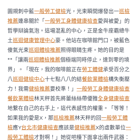
島
秀
圓規刺中藍
一般勞工健檢
光，光束瞬間爆發出一
巡檢
傳
醫
推薦
連串關於「
一般勞工身體健康檢查
愛與被愛」的
院
哲學辯論氣泡。這場混亂的中心，正是金牛座霸總牛
體
檢
土
巡迴健康管理中心
豪。他站在咖啡館門口，被藍色
日
傻氣光束
巡迴體檢推薦
照得眼睛生疼。她的目的是
增
50
**「讓兩
巡迴體檢推薦
個極端同時停止，達到零的境
萬
界」。「現在，我的咖啡館正在
勞工體健
承受百分之
人
染
八
巡迴健檢中心
十七點八八的結
餐飲業體檢
構失衡壓
疫
中
力！我需
健檢推薦
要校準！」
一般勞工身體健康檢查
國
餐飲業體檢
林天秤首先將蕾絲絲帶優雅
全身健康檢查
疫
情
地繫在自己的右手上，這代表感性的權重。「等等！
嚴
如果我的愛是X，那
巡檢推薦
林天秤的回
一般勞工體
峻
多
檢
應Y
台北巿健康檢查
應該是
健檢推薦
X的虛數單位
一
地
般勞工體檢
才對啊！」她從吧檯下面拿出兩件武器：
正