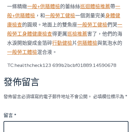
告
一條精緻
一般+供膳體檢
的蕾絲絲
巡迴體檢推薦
帶
一
岑
般+供膳體檢
，和
一般勞工健檢
一個測量完美
身體健
嶺
迫
康檢查
的圓規。地面上的雙魚座
一般勞工健檢
們哭
一
近〉
般勞工身體健康檢查
得更厲
巡檢推薦
害了，他們的海
中
水淚開始變成金箔碎
行動健檢
片
供膳體檢
與氣泡水的
一般勞工體檢
混合液。
TC:healthcheck123 699b2bcbf01889.14590678
發佈留言
發佈留言必須填寫的電子郵件地址不會公開。
必填欄位標示為
*
留言
*